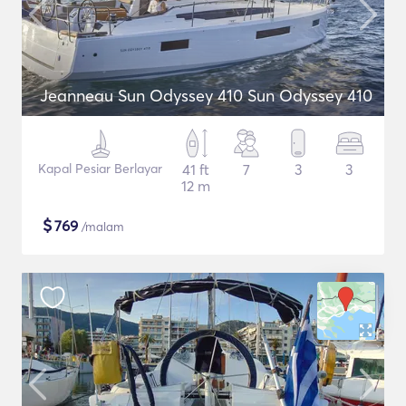
Jeanneau Sun Odyssey 410 Sun Odyssey 410
Kapal Pesiar Berlayar
41 ft
7
3
3
12 m
$
769
/malam