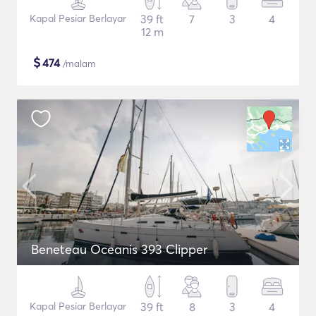
Kapal Pesiar Berlayar
39 ft
7
3
4
12 m
$
474
/malam
Beneteau Oceanis 393 Clipper
Kapal Pesiar Berlayar
39 ft
8
3
4