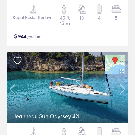
Kapal Pesiar Berlayar
43 ft
10
4
5
13 m
$
944
/malam
Jeanneau Sun Odyssey 42i