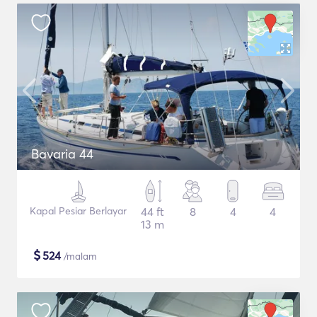
Bavaria 44
Kapal Pesiar Berlayar
44 ft
8
4
4
13 m
$
524
/malam