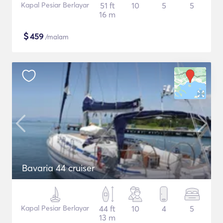
Kapal Pesiar Berlayar
51 ft
10
5
5
16 m
$
459
/malam
Bavaria 44 cruiser
Kapal Pesiar Berlayar
44 ft
10
4
5
13 m