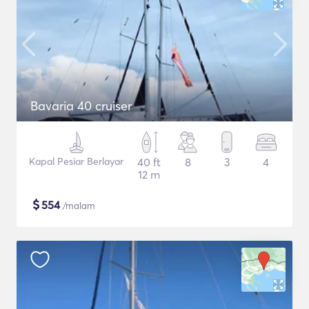
Bavaria 40 cruiser
Kapal Pesiar Berlayar
40 ft
8
3
4
12 m
$
554
/malam