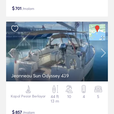
$
701
/malam
Jeanneau Sun Odyssey 439
Kapal Pesiar Berlayar
44 ft
10
4
5
13 m
$
857
/malam