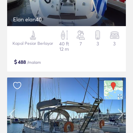
Elan elan40
Kapal Pesiar Berlayar
40 ft
7
3
3
12 m
$
488
/malam