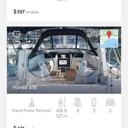
$
557
/malam
Hanse 418
Kapal Pesiar Berlayar
418 ft
8
3
3
127 m