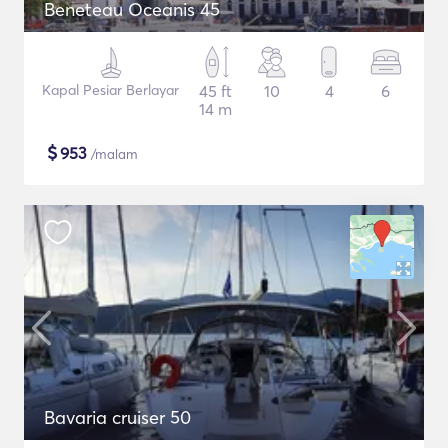
Beneteau Oceanis 45
Kapal Pesiar Berlayar
45 ft
10
4
6
14 m
$
953
/malam
Bavaria cruiser 50