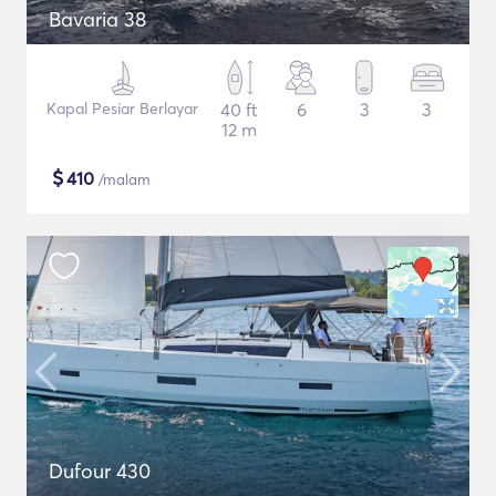
Bavaria 38
Kapal Pesiar Berlayar
40 ft
6
3
3
12 m
$
410
/malam
Dufour 430