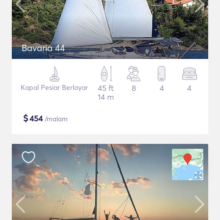
Bavaria 44
Kapal Pesiar Berlayar
45 ft
8
4
4
14 m
$
454
/malam