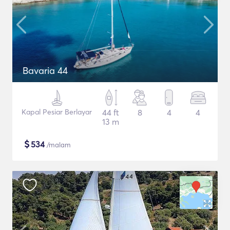
Bavaria 44
Kapal Pesiar Berlayar
44 ft
8
4
4
13 m
$
534
/malam