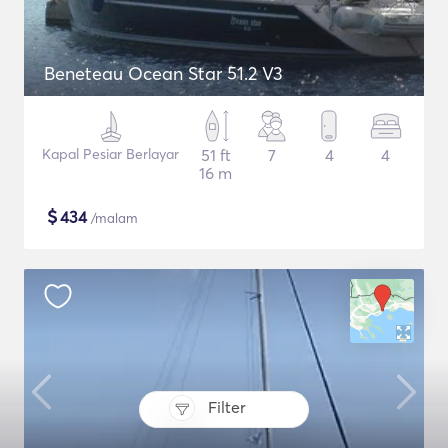
Beneteau Ocean Star 51.2 V3
Kapal Pesiar Berlayar
51 ft
7
4
4
16 m
$
434
/malam
Filter