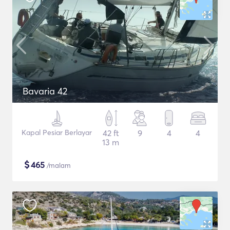
Bavaria 42
Kapal Pesiar Berlayar
42 ft
9
4
4
13 m
$
465
/malam