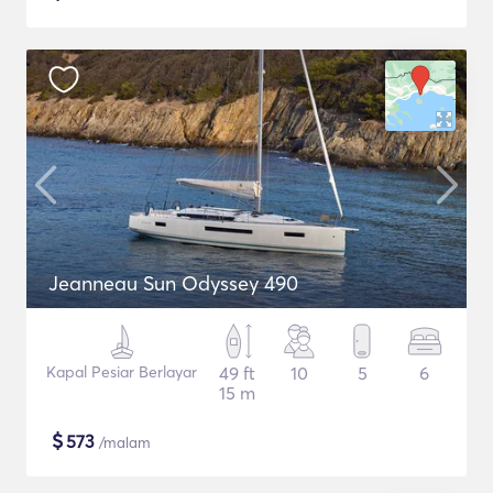
Jeanneau Sun Odyssey 490
Kapal Pesiar Berlayar
49 ft
10
5
6
15 m
$
573
/malam