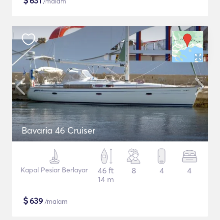
$
631
/malam
Bavaria 46 Cruiser
Kapal Pesiar Berlayar
46 ft
8
4
4
14 m
$
639
/malam