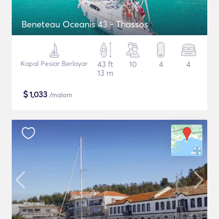
Beneteau Oceanis 43 - Thassos
Kapal Pesiar Berlayar
43 ft
10
4
4
13 m
$
1,033
/malam