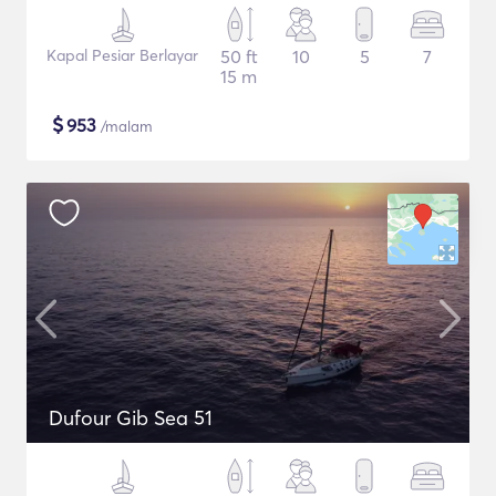
Kapal Pesiar Berlayar
50 ft
10
5
7
15 m
$
953
/malam
Dufour Gib Sea 51