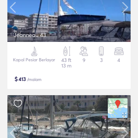
Jeanneau 43
Kapal Pesiar Berlayar
43 ft
9
3
4
13 m
$
413
/malam