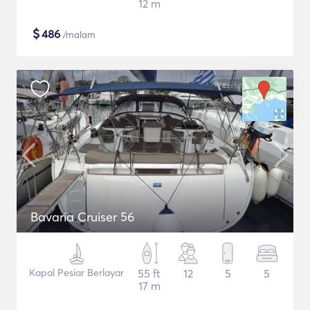
12 m
$
486
/malam
Bavaria Cruiser 56
Kapal Pesiar Berlayar
55 ft
12
5
5
17 m