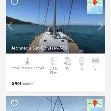
Jeanneau Sun Odyssey 509
Kapal Pesiar Berlayar
50 ft
10
5
5
15 m
$
901
/malam