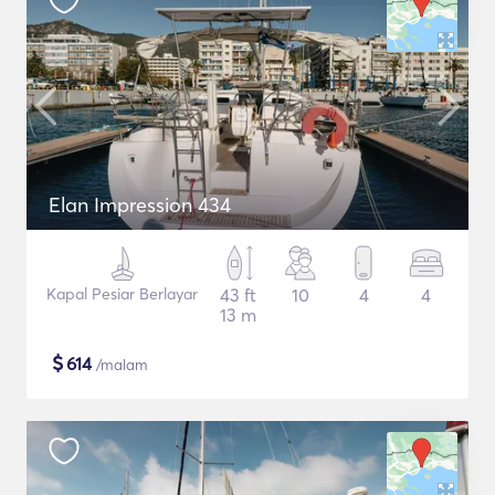
Elan Impression 434
Kapal Pesiar Berlayar
43 ft
10
4
4
13 m
$
614
/malam