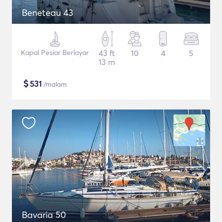
Beneteau 43
Kapal Pesiar Berlayar
43 ft
10
4
5
13 m
$
531
/malam
Bavaria 50