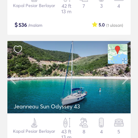
Kapal Pesiar Berlayar
42 ft
7
3
4
13 m
$
536
5.0
/malam
(1
ulasan
)
Jeanneau Sun Odyssey 43
Kapal Pesiar Berlayar
43 ft
8
4
5
13 m