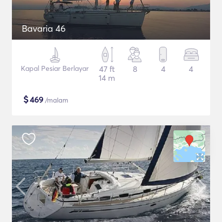
Bavaria 46
Kapal Pesiar Berlayar
47 ft
8
4
4
14 m
$
469
/malam