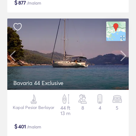
$
877
/malam
Bavaria 44 Exclusive
Kapal Pesiar Berlayar
44 ft
8
4
5
13 m
$
401
/malam