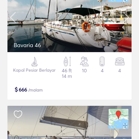
Bavaria 46
Kapal Pesiar Berlayar
46 ft
10
4
4
14 m
$
666
/malam