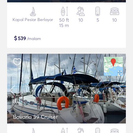
Kapal Pesiar Berlayar
50 ft
10
5
10
15 m
$
539
/malam
Bavaria 39 Cruiser