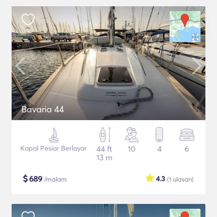
Bavaria 44
Kapal Pesiar Berlayar
44 ft
10
4
6
13 m
$
689
4.3
/malam
(1
ulasan
)