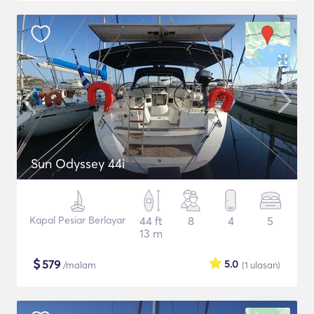
Sun Odyssey 44i
Kapal Pesiar Berlayar
44 ft
8
4
5
13 m
$
579
5.0
/malam
(1
ulasan
)