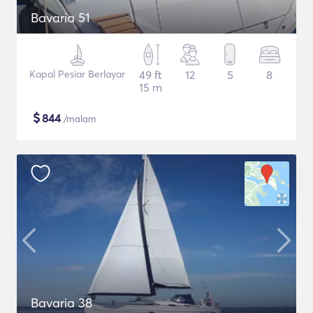
Bavaria 51
Kapal Pesiar Berlayar
49 ft
12
5
8
15 m
$
844
/malam
Bavaria 38