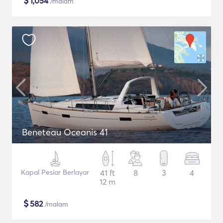
$
1,054
/malam
Beneteau Oceanis 41
Kapal Pesiar Berlayar
41 ft
8
3
4
12 m
$
582
/malam