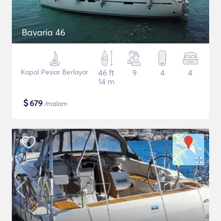
Bavaria 46
Kapal Pesiar Berlayar
46 ft
9
4
4
14 m
$
679
/malam