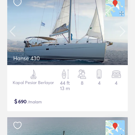
Hanse 430
Kapal Pesiar Berlayar
44 ft
8
4
4
13 m
$
690
/malam