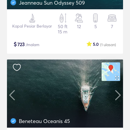
Jeanneau Sun Odyssey 509
Kapal Pesiar Berlayar
50 ft
12
5
7
15 m
$
723
5.0
/malam
(1
ulasan
)
Beneteau Oceanis 45