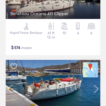
Beneteau Oceanis 411 Clipper
Kapal Pesiar Berlayar
41 ft
10
4
4
13 m
$
574
/malam