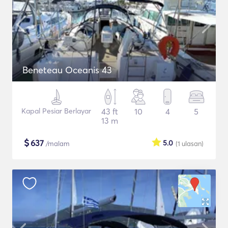
Beneteau Oceanis 43
Kapal Pesiar Berlayar
43 ft
10
4
5
13 m
$
637
5.0
/malam
(1
ulasan
)