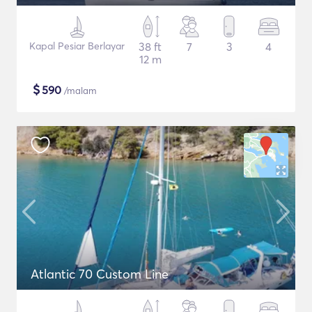
Kapal Pesiar Berlayar
38 ft
7
3
4
12 m
$
590
/malam
Atlantic 70 Custom Line