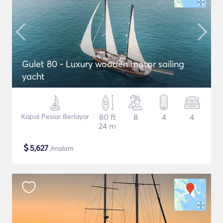
Gulet 80 - Luxury wooden motor sailing
yacht
Kapal Pesiar Berlayar
80 ft
8
4
4
24 m
$
5,627
/malam