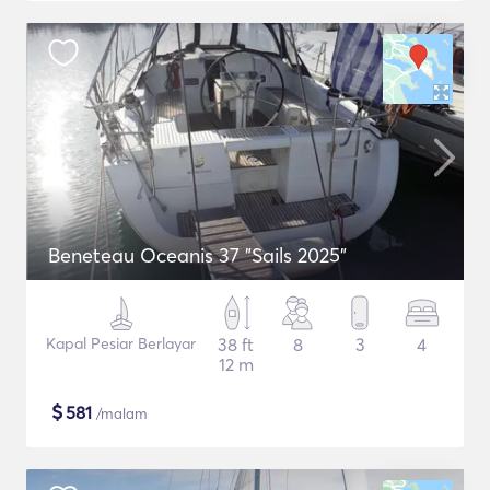
Beneteau Oceanis 37 "Sails 2025"
Kapal Pesiar Berlayar
38 ft
8
3
4
12 m
$
581
/malam