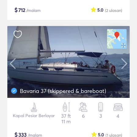
$
712
5.0
/malam
(2
ulasan
)
Bavaria 37 (skippered & bareboat)
Kapal Pesiar Berlayar
37 ft
6
3
4
11 m
$
333
5.0
/malam
(1
ulasan
)