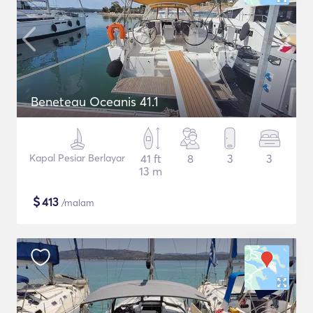
Beneteau Oceanis 41.1
Kapal Pesiar Berlayar
41 ft
8
3
3
13 m
$
413
/malam