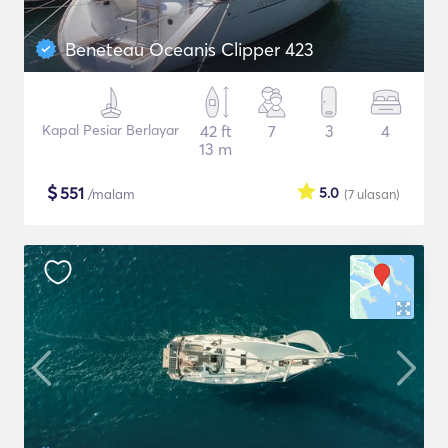
Beneteau Oceanis Clipper 423
Kapal Pesiar Berlayar
42 ft
7
3
4
13 m
$
551
5.0
/malam
(7
ulasan
)