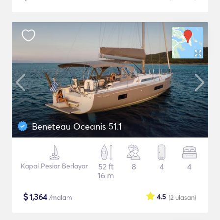
Beneteau Oceanis 51.1
Kapal Pesiar Berlayar
52 ft
8
4
4
16 m
$
1,364
4.5
/malam
(2
ulasan
)