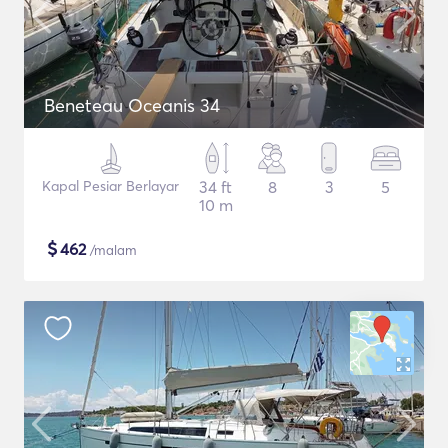
Beneteau Oceanis 34
Kapal Pesiar Berlayar
34 ft
8
3
5
10 m
$
462
/malam