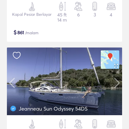
Kapal Pesiar Berlayar
45 ft
6
3
4
14 m
$
861
/malam
Jeanneau Sun Odyssey 54DS