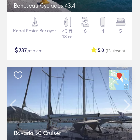
Beneteau Cyclades 43.4
Kapal Pesiar Berlayar
43 ft
6
4
5
13 m
$
737
5.0
/malam
(13
ulasan
)
Bavaria 50 Cruiser