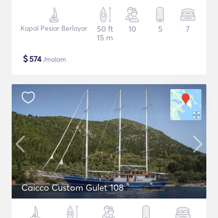
Kapal Pesiar Berlayar
50 ft
10
5
7
15 m
$
574
/malam
Caicco Custom Gulet 108