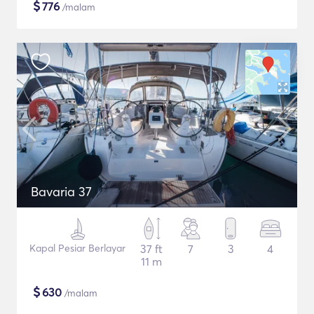
$
776
/malam
Bavaria 37
Kapal Pesiar Berlayar
37 ft
7
3
4
11 m
$
630
/malam