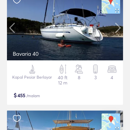
Bavaria 40
Kapal Pesiar Berlayar
40 ft
8
3
4
12 m
$
455
/malam