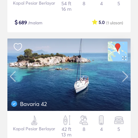
Kapal Pesiar Berlayar
54 ft
8
4
5
16 m
$
689
5.0
/malam
(1
ulasan
)
Bavaria 42
Kapal Pesiar Berlayar
42 ft
8
4
5
13 m