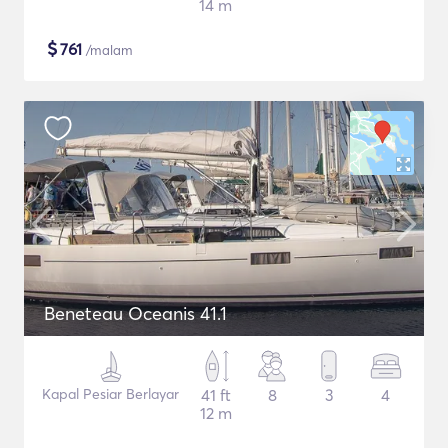
14 m
$
761
/malam
Beneteau Oceanis 41.1
Kapal Pesiar Berlayar
41 ft
8
3
4
12 m