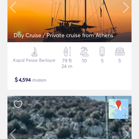
Day Cruise / Private cruise from Athens
Kapal Pesiar Berlayar
79 ft
10
5
5
24 m
$
4,594
/malam