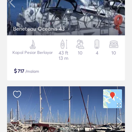
Beneteau Oceanis 43
Kapal Pesiar Berlayar
43 ft
10
4
10
13 m
$
717
/malam