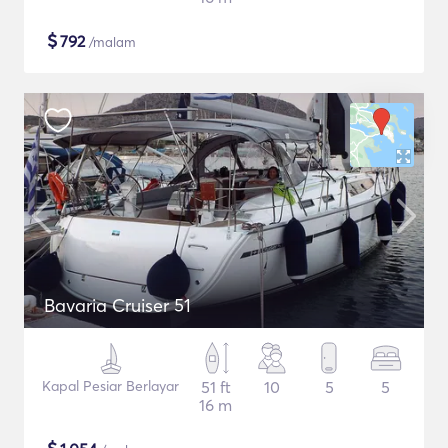
$
792
/malam
Bavaria Cruiser 51
Kapal Pesiar Berlayar
51 ft
10
5
5
16 m