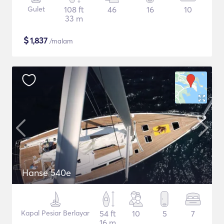
Gulet
108 ft
46
16
10
33 m
$
1,837
/malam
Hanse 540e
Kapal Pesiar Berlayar
54 ft
10
5
7
16 m