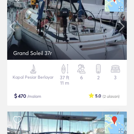
Grand Soleil 37r
Kapal Pesiar Berlayar
37 ft
6
2
3
11 m
$
470
5.0
/malam
(2
ulasan
)