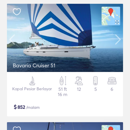
Bavaria Cruiser 51
Kapal Pesiar Berlayar
51 ft
12
5
6
16 m
$
852
/malam