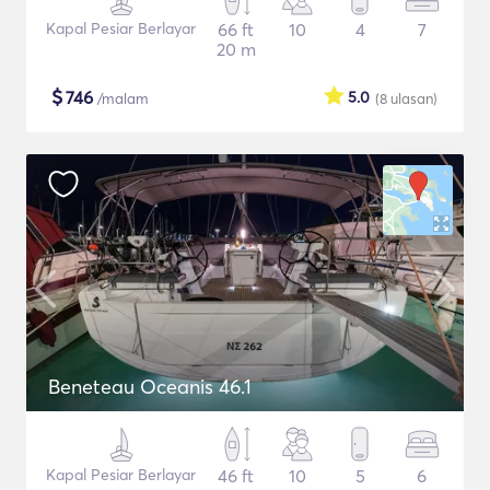
Kapal Pesiar Berlayar
66 ft
10
4
7
20 m
$
746
5.0
/malam
(8
ulasan
)
Beneteau Oceanis 46.1
Kapal Pesiar Berlayar
46 ft
10
5
6