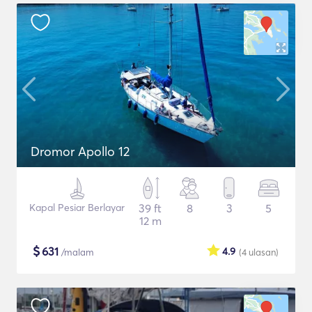
Dromor Apollo 12
Kapal Pesiar Berlayar
39 ft
8
3
5
12 m
$
631
4.9
/malam
(4
ulasan
)