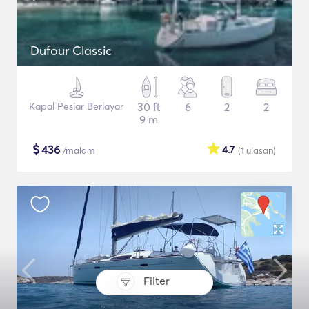
Dufour Classic
Kapal Pesiar Berlayar
30 ft
6
2
2
9 m
$
436
4.7
/malam
(1
ulasan
)
Filter