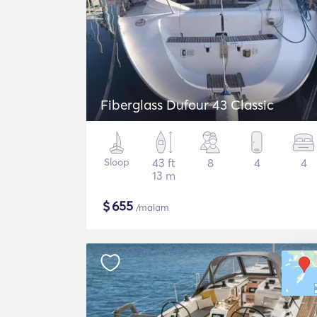
Fiberglass Dufour 43 Classic
Sloop
43 ft
8
4
4
13 m
$
655
/malam