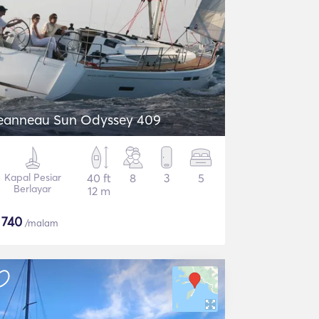
eanneau Sun Odyssey 409
Kapal Pesiar
40 ft
8
3
5
Berlayar
12 m
$
740
/malam