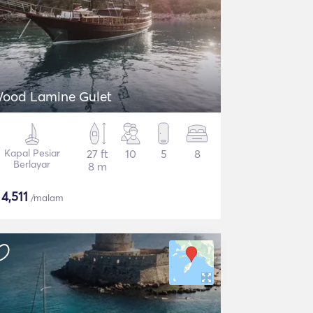
ood Lamine Gulet
Kapal Pesiar
27 ft
10
5
8
Berlayar
8 m
$
4,511
/malam