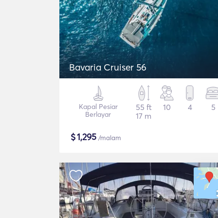
Bavaria Cruiser 56
Kapal Pesiar
55 ft
10
4
5
Berlayar
17 m
$
1,295
/malam