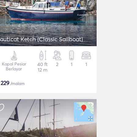
auticat Ketch (Classic Sailboat)
Kapal Pesiar
40 ft
2
1
1
Berlayar
12 m
$
229
/malam