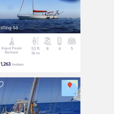
ailing 53
Kapal Pesiar
53 ft
8
4
5
Berlayar
16 m
$
1,263
/malam