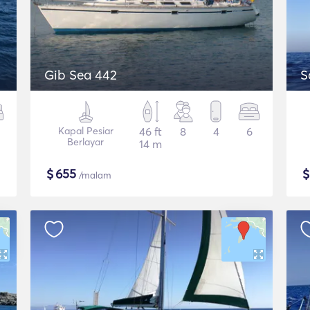
Gib Sea 442
S
Kapal Pesiar
46 ft
8
4
6
Berlayar
14 m
$
655
/malam