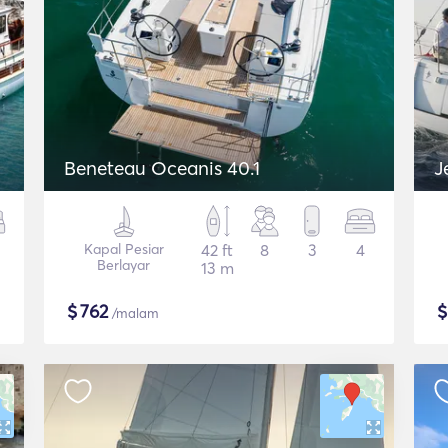
Beneteau Oceanis 40.1
J
Kapal Pesiar
42 ft
8
3
4
Berlayar
13 m
$
762
/malam