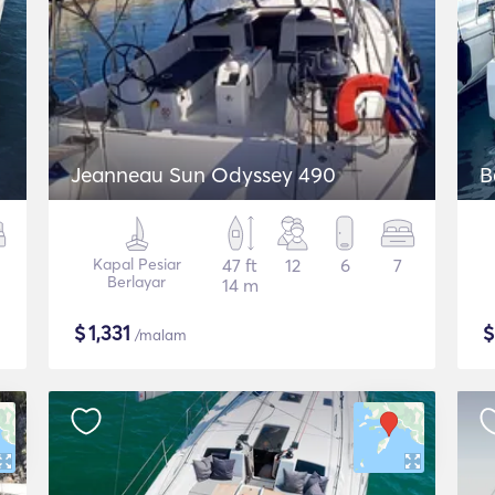
Jeanneau Sun Odyssey 490
B
Kapal Pesiar
47 ft
12
6
7
Berlayar
14 m
$
1,331
/malam