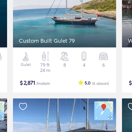
Custom Built Gulet 79
W
Gulet
79 ft
8
4
6
24 m
$
2,871
5.0
/malam
(6
ulasan
)