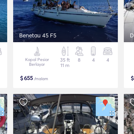
Benetau 45 F5
D
Kapal Pesiar
35 ft
8
4
4
Berlayar
11 m
$
655
/malam