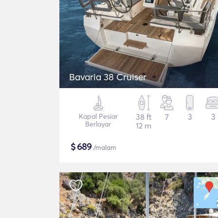
Bavaria 38 Cruiser
Kapal Pesiar
38 ft
7
3
3
Berlayar
12 m
$
689
/malam