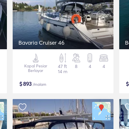
Bavaria Cruiser 46
B
Kapal Pesiar
47 ft
8
4
4
Berlayar
14 m
$
893
/malam