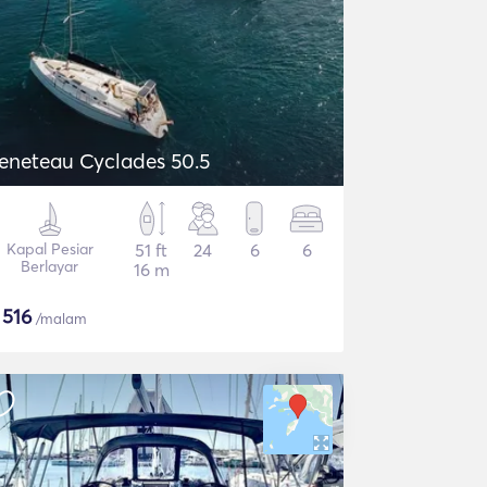
eneteau Cyclades 50.5
Kapal Pesiar
51 ft
24
6
6
Berlayar
16 m
$
516
/malam