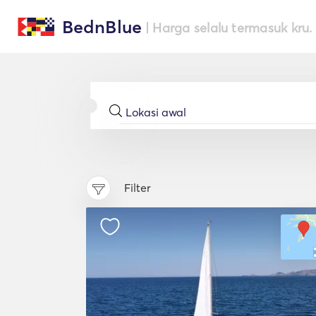
BednBlue
| Harga selalu termasuk kru.
Filter