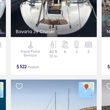
Bavaria 39 Cruiser
N
Kapal Pesiar
40 ft
6
3
3
Berlayar
12 m
$
522
/malam