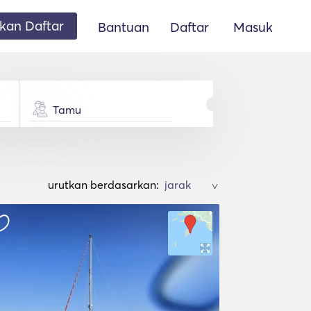
an Daftar
Bantuan
Daftar
Masuk
Tamu
urutkan berdasarkan:
>