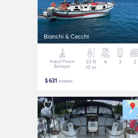
Bianchi & Cecchi
Kapal Pesiar
33 ft
6
2
2
Berlayar
10 m
$
631
/malam