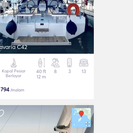
avaria C42
Kapal Pesiar
40 ft
8
3
13
Berlayar
12 m
$
794
/malam