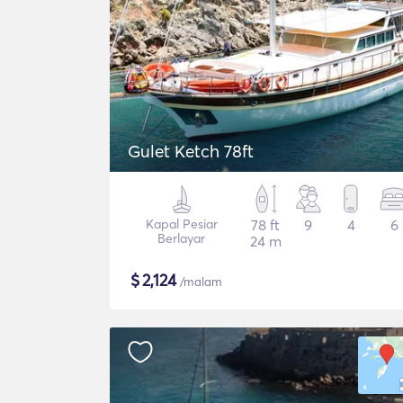
Gulet Ketch 78ft
Kapal Pesiar
78 ft
9
4
6
Berlayar
24 m
$
2,124
/malam