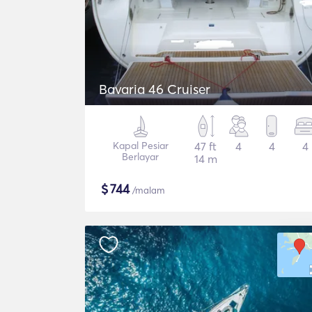
Bavaria 46 Cruiser
Kapal Pesiar
47 ft
4
4
4
Berlayar
14 m
$
744
/malam