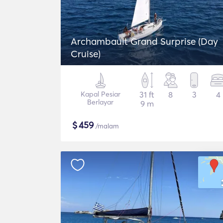
Archambault Grand Surprise (Day
Cruise)
Kapal Pesiar
31 ft
8
3
4
Berlayar
9 m
$
459
/malam