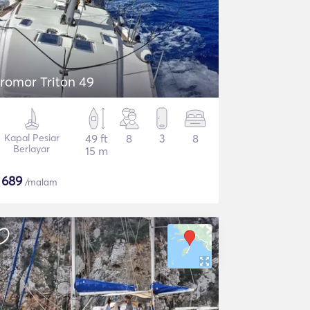
romor Triton 49
Kapal Pesiar
49 ft
8
3
8
Berlayar
15 m
$
689
/malam