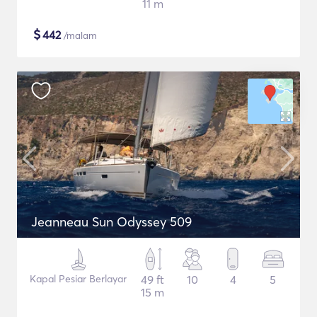
11 m
$
442
/malam
Jeanneau Sun Odyssey 509
Kapal Pesiar Berlayar
49 ft
10
4
5
15 m