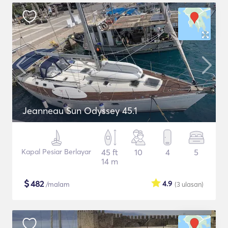
Jeanneau Sun Odyssey 45.1
Kapal Pesiar Berlayar
45 ft
10
4
5
14 m
$
482
4.9
/malam
(3
ulasan
)