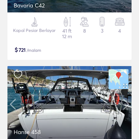
Bavaria C42
Kapal Pesiar Berlayar
41 ft
8
3
4
12 m
$
721
/malam
Hanse 458