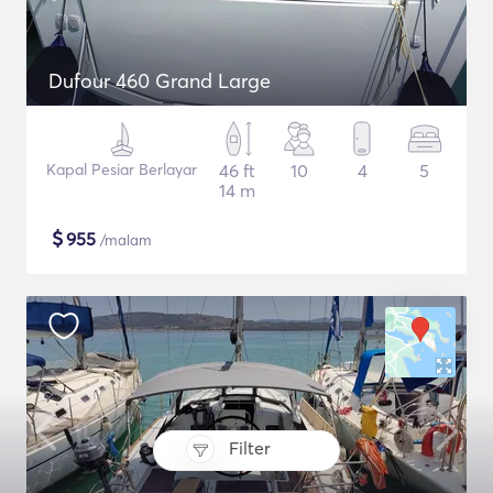
Dufour 460 Grand Large
Kapal Pesiar Berlayar
46 ft
10
4
5
14 m
$
955
/malam
Filter