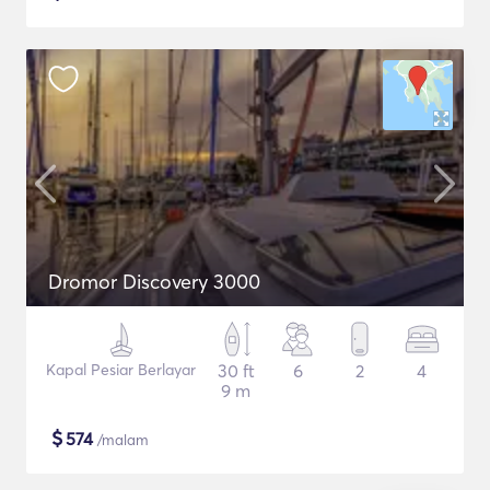
Dromor Discovery 3000
Kapal Pesiar Berlayar
30 ft
6
2
4
9 m
$
574
/malam