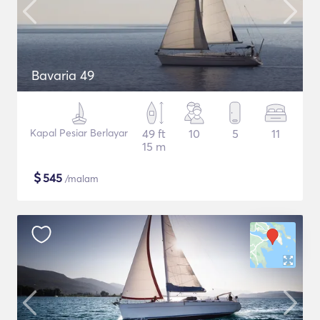
Bavaria 49
Kapal Pesiar Berlayar
49 ft
10
5
11
15 m
$
545
/malam