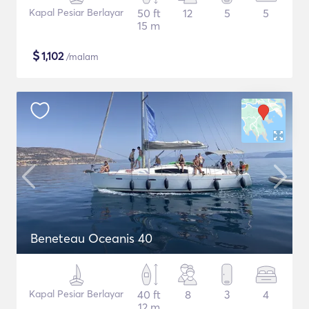
Kapal Pesiar Berlayar
50 ft
12
5
5
15 m
$
1,102
/malam
Beneteau Oceanis 40
Kapal Pesiar Berlayar
40 ft
8
3
4
12 m