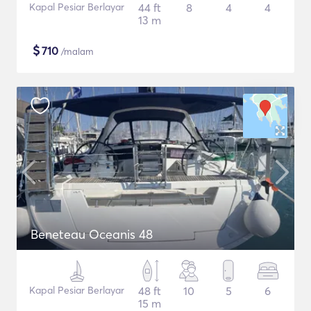
Kapal Pesiar Berlayar
44 ft
8
4
4
13 m
$
710
/malam
Beneteau Oceanis 48
Kapal Pesiar Berlayar
48 ft
10
5
6
15 m