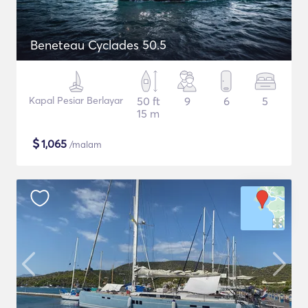
Beneteau Cyclades 50.5
Kapal Pesiar Berlayar
50 ft
9
6
5
15 m
$
1,065
/malam