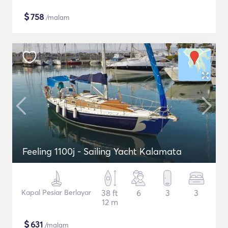
$
758
/malam
Feeling 1100j - Sailing Yacht Kalamata
Kapal Pesiar Berlayar
38 ft
6
3
3
12 m
$
631
/malam