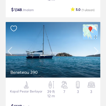
$
1,148
5.0
/malam
(1
ulasan
)
Beneteau 390
Kapal Pesiar Berlayar
39 ft
7
3
3
12 m