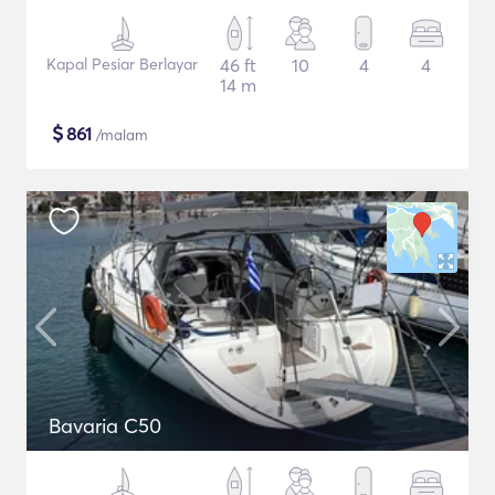
Kapal Pesiar Berlayar
46 ft
10
4
4
14 m
$
861
/malam
Bavaria C50