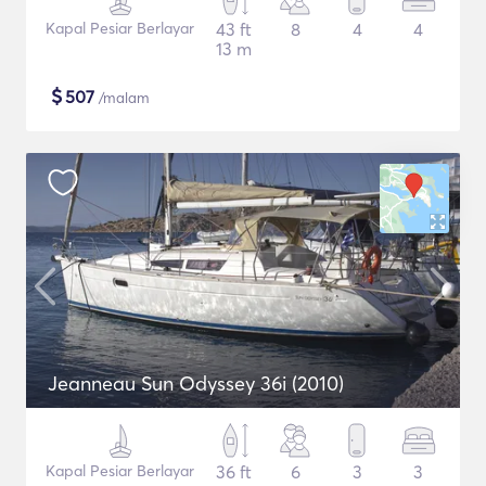
Kapal Pesiar Berlayar
43 ft
8
4
4
13 m
$
507
/malam
Jeanneau Sun Odyssey 36i (2010)
Kapal Pesiar Berlayar
36 ft
6
3
3