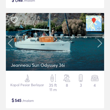
$
1,148
/malam
Jeanneau Sun Odyssey 36i
Kapal Pesiar Berlayar
35 ft
8
3
4
11 m
$
545
/malam