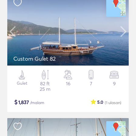
Custom Gulet 82
Gulet
82 ft
16
7
9
25 m
$
1,837
5.0
/malam
(1
ulasan
)