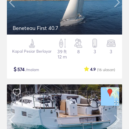
Beneteau First 40.7
Kapal Pesiar Berlayar
39 ft
8
3
3
12 m
$
574
4.9
/malam
(16
ulasan
)