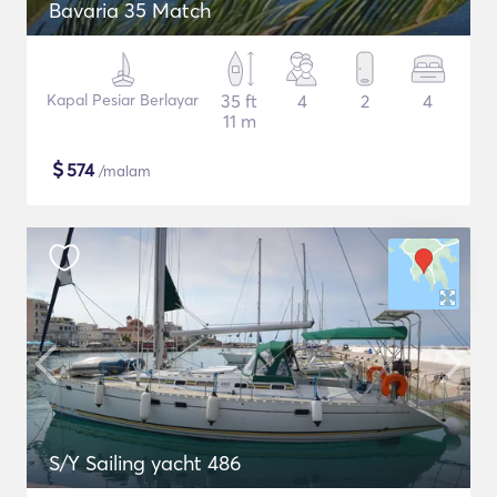
Bavaria 35 Match
Kapal Pesiar Berlayar
35 ft
4
2
4
11 m
$
574
/malam
S/Y Sailing yacht 486