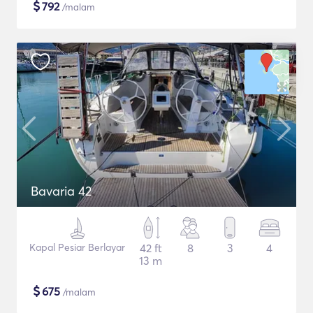
$
792
/malam
Bavaria 42
Kapal Pesiar Berlayar
42 ft
8
3
4
13 m
$
675
/malam