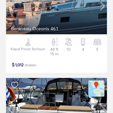
Beneteau Oceanis 46.1
Kapal Pesiar Berlayar
48 ft
10
4
5
15 m
$
1,012
/malam