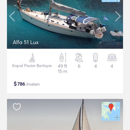
Alfa 51 Lux
Kapal Pesiar Berlayar
49 ft
6
4
4
15 m
$
786
/malam