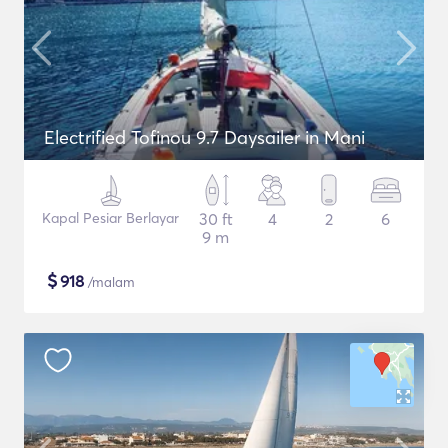
Electrified Tofinou 9.7 Daysailer in Mani
Kapal Pesiar Berlayar
30 ft
4
2
6
9 m
$
918
/malam