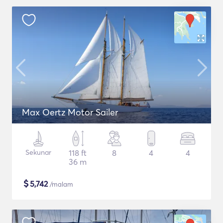
Max Oertz Motor Sailer
Sekunar
118 ft
8
4
4
36 m
$
5,742
/malam