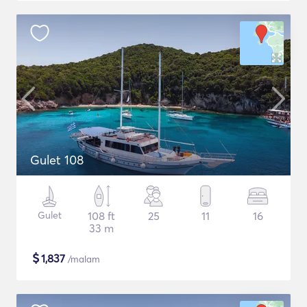
Gulet 108
Gulet
108 ft
25
11
16
33 m
$
1,837
/malam