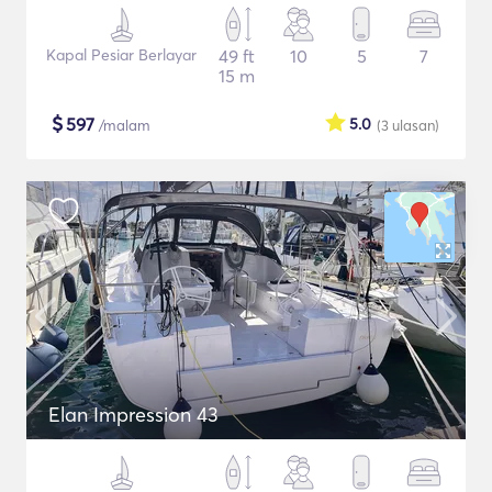
Kapal Pesiar Berlayar
49 ft
10
5
7
15 m
$
597
5.0
/malam
(3
ulasan
)
Elan Impression 43