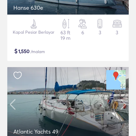
Hanse 630e
Kapal Pesiar Berlayar
63 ft
6
3
3
19 m
$
1,550
/malam
Atlantic Yachts 49