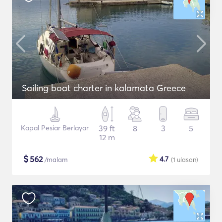
Sailing boat charter in kalamata Greece
Kapal Pesiar Berlayar
39 ft
8
3
5
12 m
$
562
4.7
/malam
(1
ulasan
)