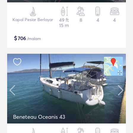
Kapal Pesiar Berlayar
49 ft
8
4
4
15 m
$
706
/malam
Beneteau Oceanis 43