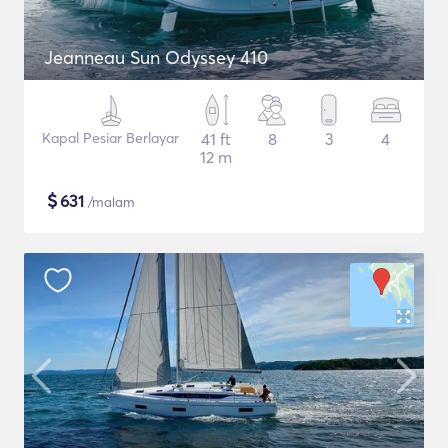
Jeanneau Sun Odyssey 410
Kapal Pesiar Berlayar
41 ft
8
3
4
12 m
$
631
/malam