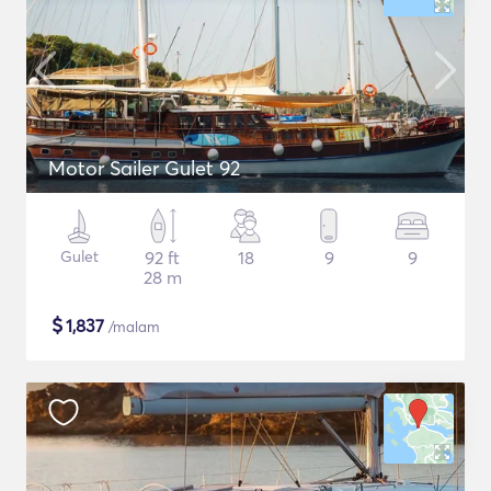
Motor Sailer Gulet 92
Gulet
92 ft
18
9
9
28 m
$
1,837
/malam