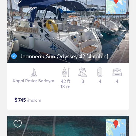
Jeanneau Sun Odyssey 42 [4 cabin]
Kapal Pesiar Berlayar
42 ft
8
4
4
13 m
$
745
/malam