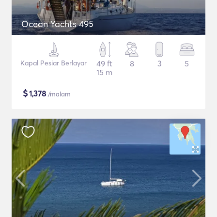
Ocean Yachts 495
Kapal Pesiar Berlayar
49 ft
8
3
5
15 m
$
1,378
/malam