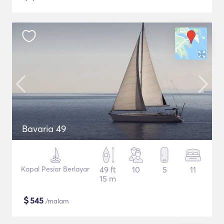
Bavaria 49
Kapal Pesiar Berlayar
49 ft
10
5
11
15 m
$
545
/malam