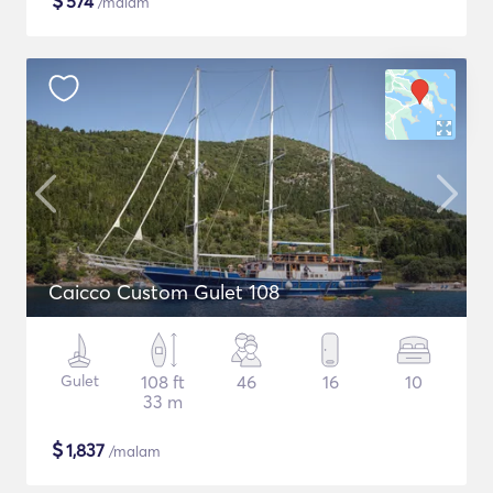
$
574
/malam
Caicco Custom Gulet 108
Gulet
108 ft
46
16
10
33 m
$
1,837
/malam