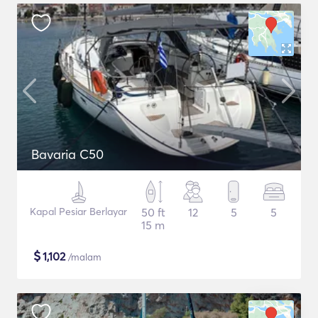
Bavaria C50
Kapal Pesiar Berlayar
50 ft
12
5
5
15 m
$
1,102
/malam