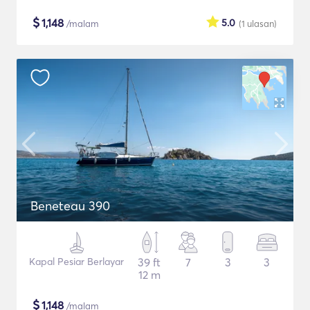
$
1,148
5.0
/malam
(1
ulasan
)
Beneteau 390
Kapal Pesiar Berlayar
39 ft
7
3
3
12 m
$
1,148
/malam