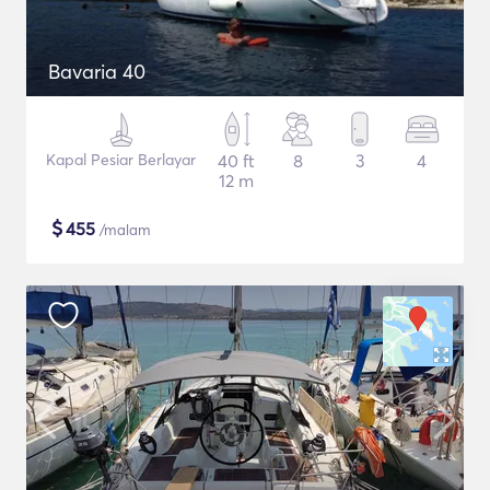
Bavaria 40
Kapal Pesiar Berlayar
40 ft
8
3
4
12 m
$
455
/malam