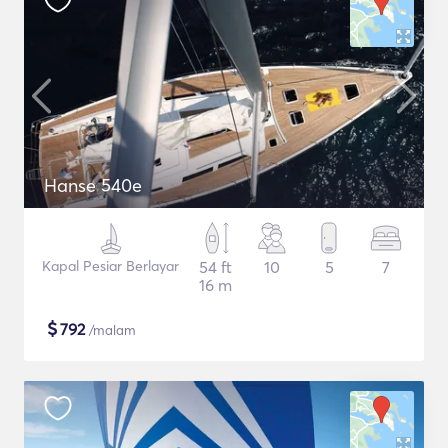
Hanse 540e
Kapal Pesiar Berlayar
54 ft
10
5
7
16 m
$
792
/malam