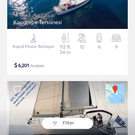
Kocatepe Tersanesi
Kapal Pesiar Berlayar
112 ft
12
6
9
34 m
$
6,201
/malam
Filter