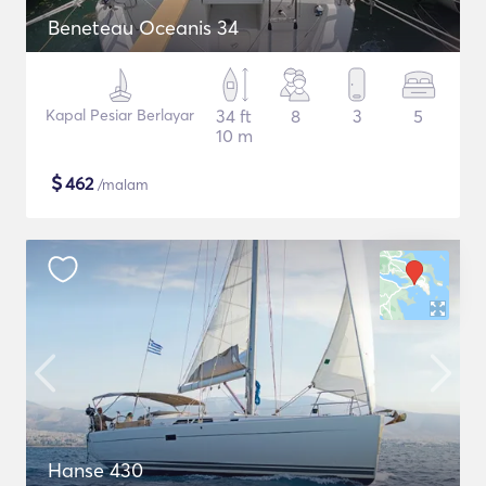
Beneteau Oceanis 34
Kapal Pesiar Berlayar
34 ft
8
3
5
10 m
$
462
/malam
Hanse 430