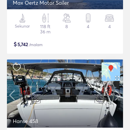
Max Oertz Motor Sailer
Sekunar
118 ft
8
4
4
36 m
$
5,742
/malam
Hanse 458