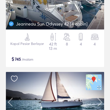
Jeanneau Sun Odyssey 42 [4 cabin]
Kapal Pesiar Berlayar
42 ft
8
4
4
13 m
$
745
/malam