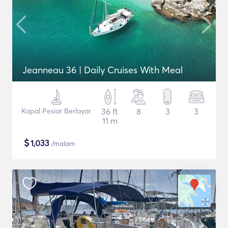
Jeanneau 36 | Daily Cruises With Meal
Kapal Pesiar Berlayar
36 ft
8
3
3
11 m
$
1,033
/malam