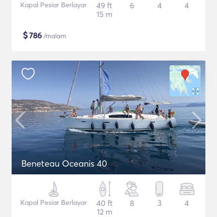
Kapal Pesiar Berlayar
49 ft
6
4
4
15 m
$
786
/malam
Beneteau Oceanis 40
Kapal Pesiar Berlayar
40 ft
8
3
4
12 m