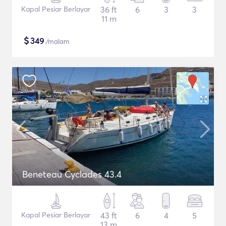
Kapal Pesiar Berlayar
36 ft
6
3
3
11 m
$
349
/malam
Beneteau Cyclades 43.4
Kapal Pesiar Berlayar
43 ft
6
4
5
13 m