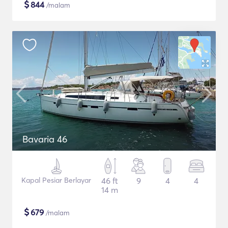
$
844
/malam
Bavaria 46
Kapal Pesiar Berlayar
46 ft
9
4
4
14 m
$
679
/malam