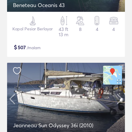
Beneteau Oceanis 43
Kapal Pesiar Berlayar
43 ft
8
4
4
13 m
$
507
/malam
Jeanneau Sun Odyssey 36i (2010)