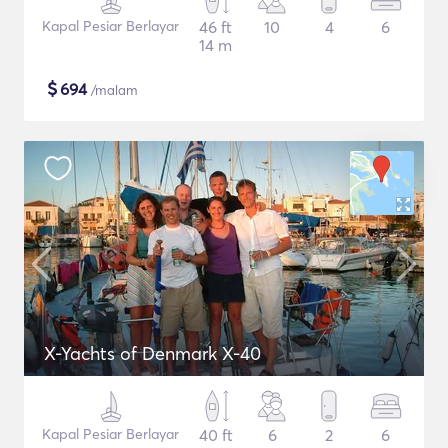
Kapal Pesiar Berlayar
46 ft
10
4
6
14 m
$
694
/malam
X-Yachts of Denmark X-40
Kapal Pesiar Berlayar
40 ft
6
2
6