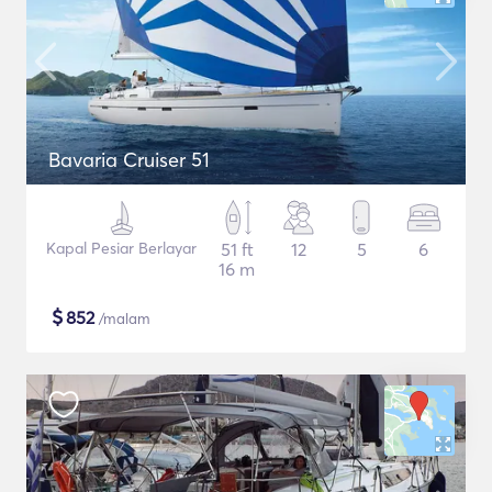
Bavaria Cruiser 51
Kapal Pesiar Berlayar
51 ft
12
5
6
16 m
$
852
/malam