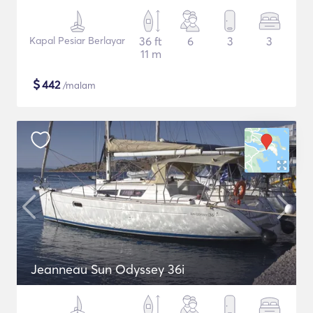
Kapal Pesiar Berlayar
36 ft
6
3
3
11 m
$
442
/malam
Jeanneau Sun Odyssey 36i