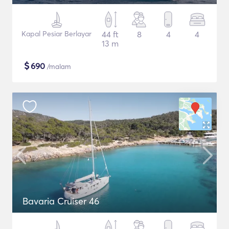
Kapal Pesiar Berlayar
44 ft
8
4
4
13 m
$
690
/malam
Bavaria Cruiser 46