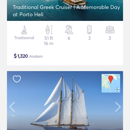
Traditional Greek Cruiser | A Memorable Day
at Porto Heli
Tradisional
51 ft
6
3
3
16 m
$
1,320
/malam