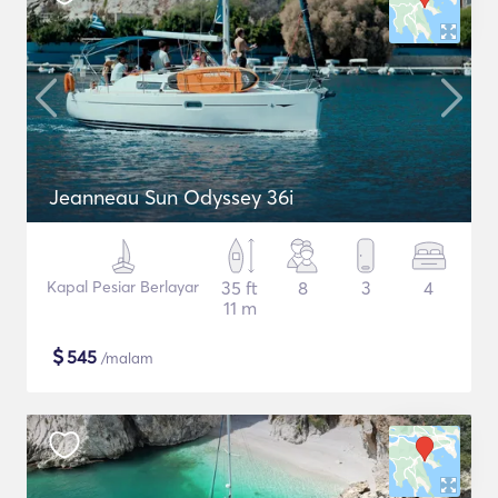
Jeanneau Sun Odyssey 36i
Kapal Pesiar Berlayar
35 ft
8
3
4
11 m
$
545
/malam