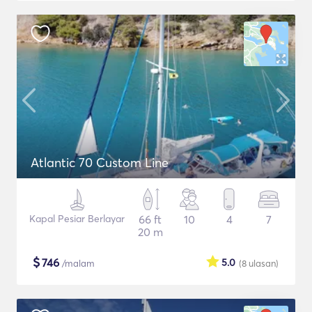
Atlantic 70 Custom Line
Kapal Pesiar Berlayar
66 ft
10
4
7
20 m
$
746
5.0
/malam
(8
ulasan
)