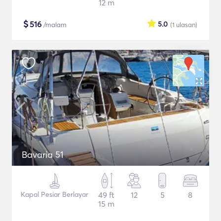
12 m
$
516
5.0
/malam
(1
ulasan
)
Bavaria 51
Kapal Pesiar Berlayar
49 ft
12
5
8
15 m