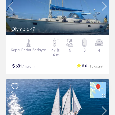
Olympic 47
Kapal Pesiar Berlayar
47 ft
6
3
4
14 m
$
631
5.0
/malam
(1
ulasan
)