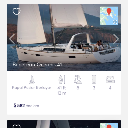
Beneteau Oceanis 41
Kapal Pesiar Berlayar
41 ft
8
3
4
12 m
$
582
/malam