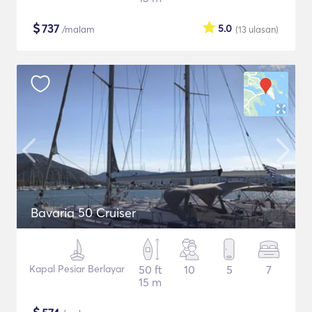
$
737
5.0
/malam
(13
ulasan
)
Bavaria 50 Cruiser
Kapal Pesiar Berlayar
50 ft
10
5
7
15 m