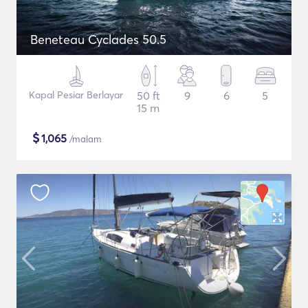
Beneteau Cyclades 50.5
Kapal Pesiar Berlayar
50 ft
9
6
5
15 m
$
1,065
/malam