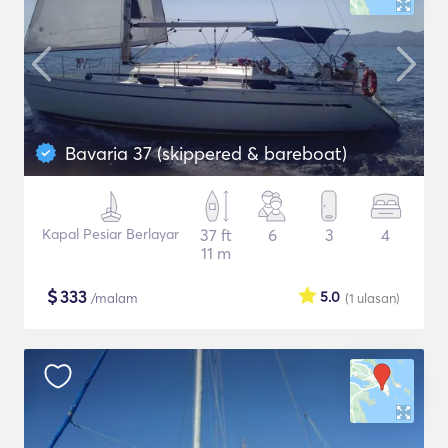
Bavaria 37 (skippered & bareboat)
Kapal Pesiar Berlayar
37 ft
6
3
4
11 m
$
333
5.0
/malam
(1
ulasan
)