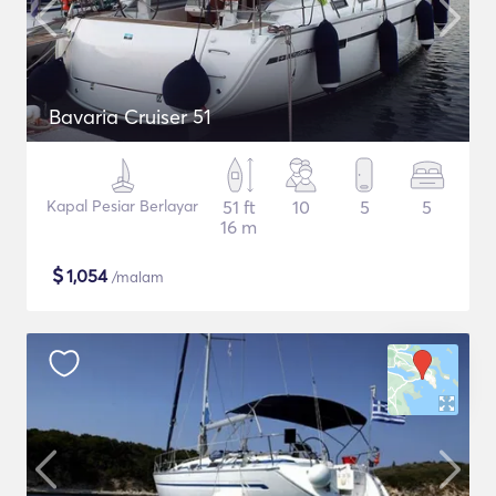
Bavaria Cruiser 51
Kapal Pesiar Berlayar
51 ft
10
5
5
16 m
$
1,054
/malam