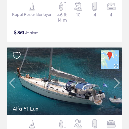
Kapal Pesiar Berlayar
46 ft
10
4
4
14 m
$
861
/malam
Alfa 51 Lux