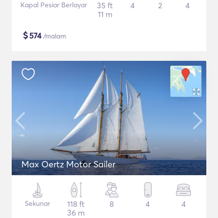
Kapal Pesiar Berlayar
35 ft
4
2
4
11 m
$
574
/malam
Max Oertz Motor Sailer
Sekunar
118 ft
8
4
4
36 m