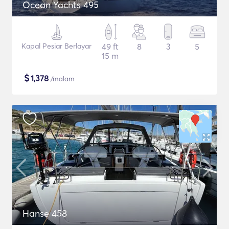
Ocean Yachts 495
Kapal Pesiar Berlayar
49 ft
8
3
5
15 m
$
1,378
/malam
Hanse 458