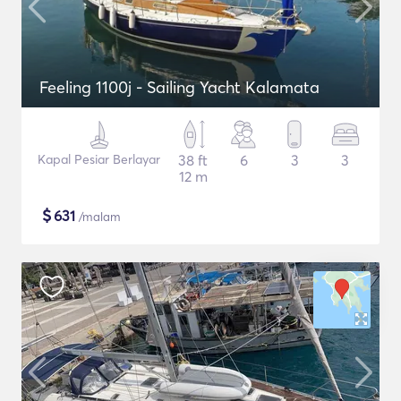
Feeling 1100j - Sailing Yacht Kalamata
Kapal Pesiar Berlayar
38 ft
6
3
3
12 m
$
631
/malam