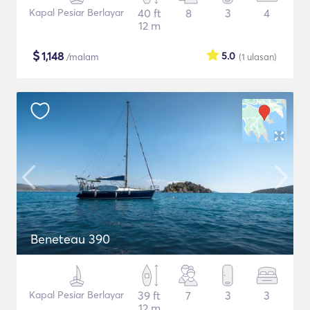
Kapal Pesiar Berlayar
40 ft
8
3
4
12 m
$
1,148
5.0
/malam
(1
ulasan
)
Beneteau 390
Kapal Pesiar Berlayar
39 ft
7
3
3
12 m