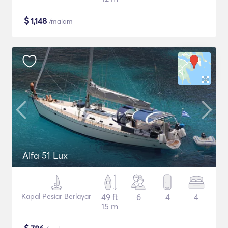
$
1,148
/malam
Alfa 51 Lux
Kapal Pesiar Berlayar
49 ft
6
4
4
15 m