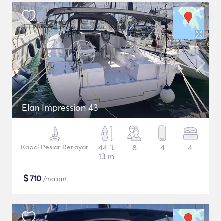
Elan Impression 43
Kapal Pesiar Berlayar
44 ft
8
4
4
13 m
$
710
/malam