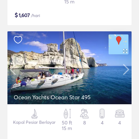
15 m
$
1,607
/hari
Ocean Yachts Ocean Star 495
Kapal Pesiar Berlayar
50 ft
8
4
4
15 m