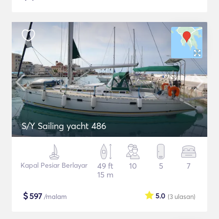
S/Y Sailing yacht 486
Kapal Pesiar Berlayar
49 ft
10
5
7
15 m
$
597
5.0
/malam
(3
ulasan
)