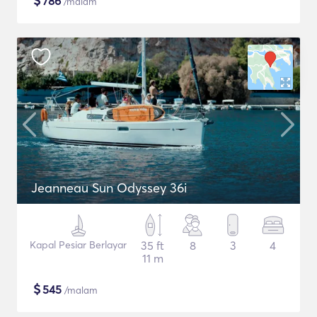
$
786
/malam
Jeanneau Sun Odyssey 36i
Kapal Pesiar Berlayar
35 ft
8
3
4
11 m
$
545
/malam