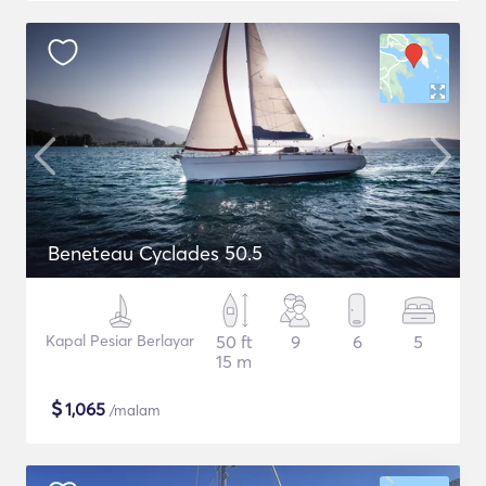
Beneteau Cyclades 50.5
Kapal Pesiar Berlayar
50 ft
9
6
5
15 m
$
1,065
/malam