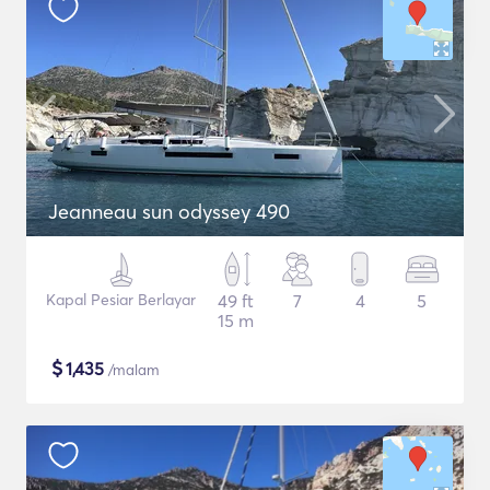
Jeanneau sun odyssey 490
Kapal Pesiar Berlayar
49 ft
7
4
5
15 m
$
1,435
/malam