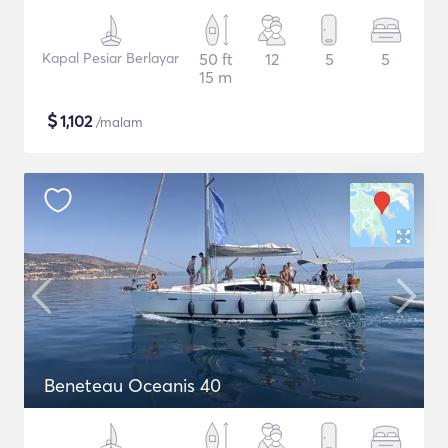
Kapal Pesiar Berlayar
50 ft
12
5
5
15 m
$
1,102
/malam
Beneteau Oceanis 40