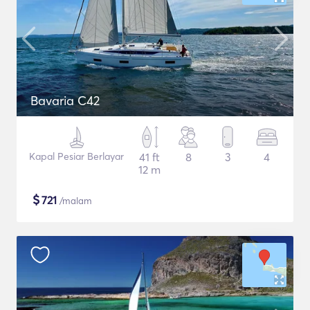
Bavaria C42
Kapal Pesiar Berlayar
41 ft
8
3
4
12 m
$
721
/malam