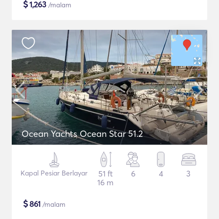
$
1,263
/malam
Ocean Yachts Ocean Star 51.2
Kapal Pesiar Berlayar
51 ft
6
4
3
16 m
$
861
/malam