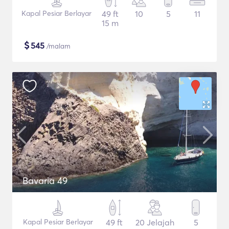
Kapal Pesiar Berlayar
49 ft
10
5
11
15 m
$
545
/malam
Bavaria 49
Kapal Pesiar Berlayar
49 ft
20 Jelajah
5