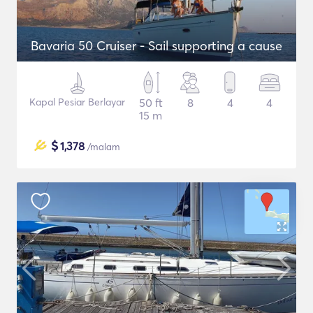
Bavaria 50 Cruiser - Sail supporting a cause
Kapal Pesiar Berlayar
50 ft
8
4
4
15 m
$
1,378
/malam