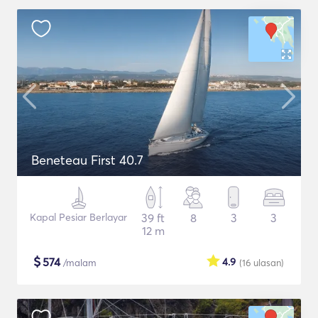
Beneteau First 40.7
Kapal Pesiar Berlayar
39 ft
8
3
3
12 m
$
574
4.9
/malam
(16
ulasan
)