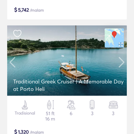
$
5,742
/malam
Traditional Greek Cruiser | A Memorable Day
at Porto Heli
Tradisional
51 ft
6
3
3
16 m
$
1,320
/malam