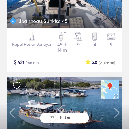
Jeanneau Sunkiss 45
Kapal Pesiar Berlayar
45 ft
9
4
5
14 m
$
631
5.0
/malam
(2
ulasan
)
Filter