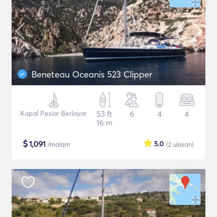
Beneteau Oceanis 523 Clipper
Kapal Pesiar Berlayar
53 ft
6
4
4
16 m
$
1,091
5.0
/malam
(2
ulasan
)