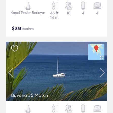
Kapal Pesiar Berlayar
46 ft
10
4
4
14 m
$
861
/malam
Bavaria 35 Match