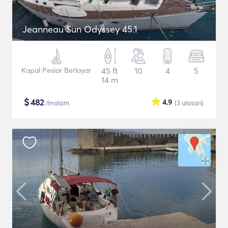
Jeanneau Sun Odyssey 45.1
Kapal Pesiar Berlayar
45 ft
10
4
5
14 m
$
482
4.9
/malam
(3
ulasan
)