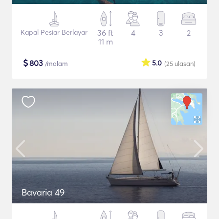
Kapal Pesiar Berlayar
36 ft
4
3
2
11 m
$
803
5.0
/malam
(25
ulasan
)
Bavaria 49