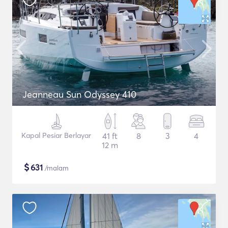
Jeanneau Sun Odyssey 410
Kapal Pesiar Berlayar
41 ft
8
3
4
12 m
$
631
/malam