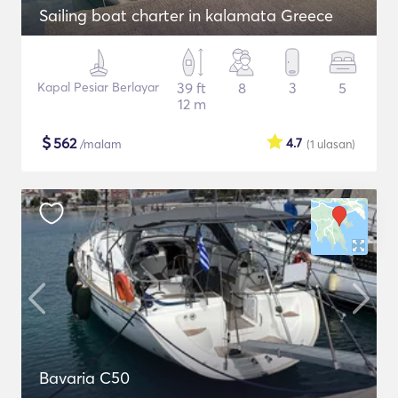
Sailing boat charter in kalamata Greece
Kapal Pesiar Berlayar
39 ft
8
3
5
12 m
$
562
4.7
/malam
(1
ulasan
)
Bavaria C50