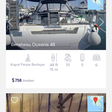
Beneteau Oceanis 48
Kapal Pesiar Berlayar
48 ft
10
5
6
15 m
$
758
/malam