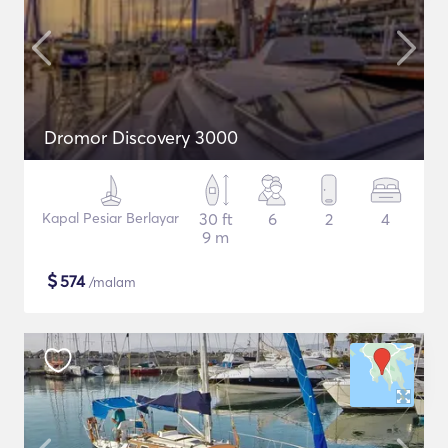
Dromor Discovery 3000
Kapal Pesiar Berlayar
30 ft
6
2
4
9 m
$
574
/malam