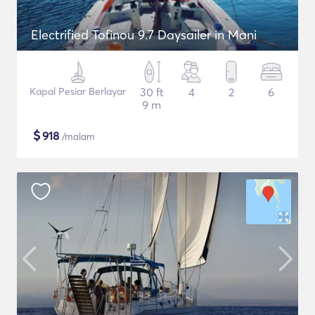
Electrified Tofinou 9.7 Daysailer in Mani
Kapal Pesiar Berlayar
30 ft
4
2
6
9 m
$
918
/malam