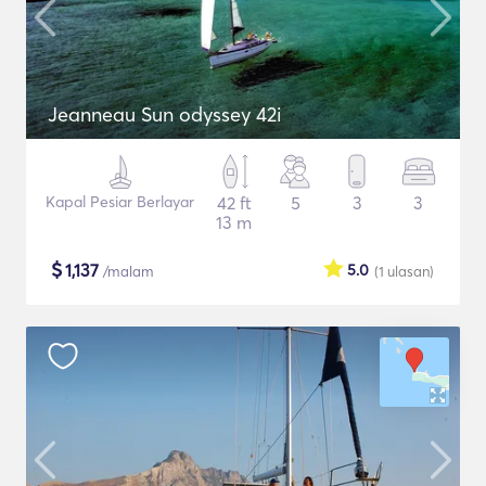
Jeanneau Sun odyssey 42i
Kapal Pesiar Berlayar
42 ft
5
3
3
13 m
$
1,137
5.0
/malam
(1
ulasan
)