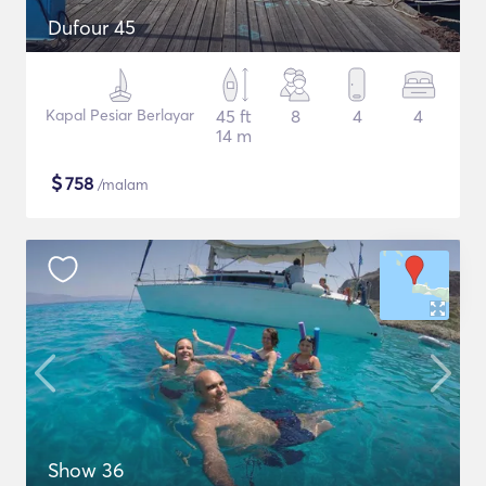
Dufour 45
Kapal Pesiar Berlayar
45 ft
8
4
4
14 m
$
758
/malam
Show 36