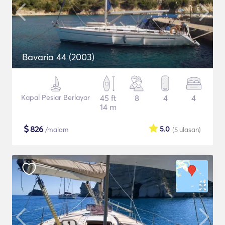
Bavaria 44 (2003)
Kapal Pesiar Berlayar
45 ft
8
4
4
14 m
$
826
5.0
/malam
(5
ulasan
)