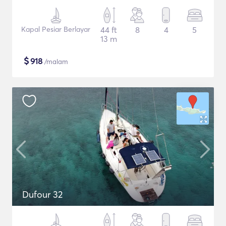
Kapal Pesiar Berlayar
44 ft
8
4
5
13 m
$
918
/malam
Dufour 32