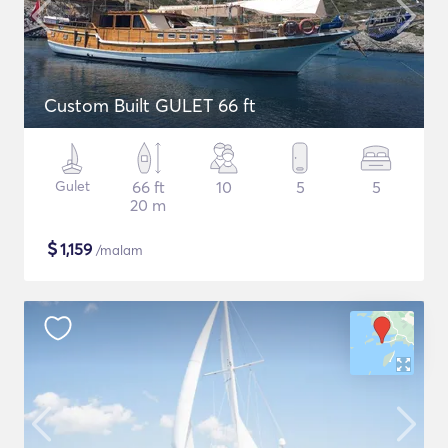
Custom Built GULET 66 ft
Gulet
66 ft
10
5
5
20 m
$
1,159
/malam