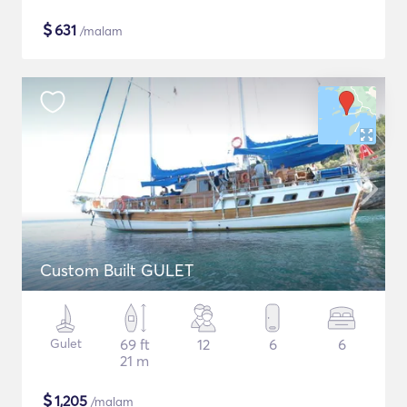
$
631
/malam
Custom Built GULET
Gulet
69 ft
12
6
6
21 m
$
1,205
/malam