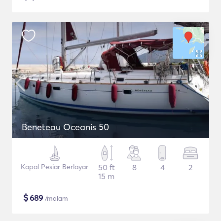
Beneteau Oceanis 50
Kapal Pesiar Berlayar
50 ft
8
4
2
15 m
$
689
/malam