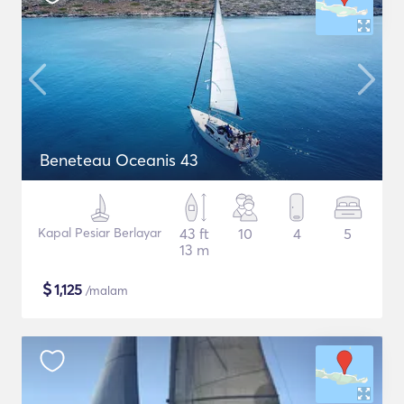
Beneteau Oceanis 43
Kapal Pesiar Berlayar
43 ft
10
4
5
13 m
$
1,125
/malam