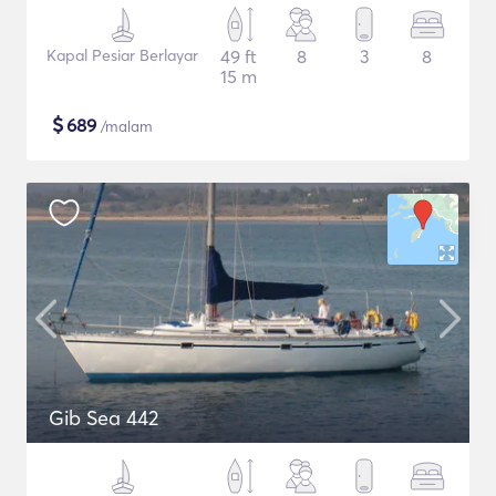
Kapal Pesiar Berlayar
49 ft
8
3
8
15 m
$
689
/malam
Gib Sea 442