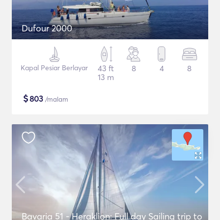
Dufour 2000
Kapal Pesiar Berlayar
43 ft
8
4
8
13 m
$
803
/malam
Bavaria 51 - Heraklion: Full day Sailing trip to