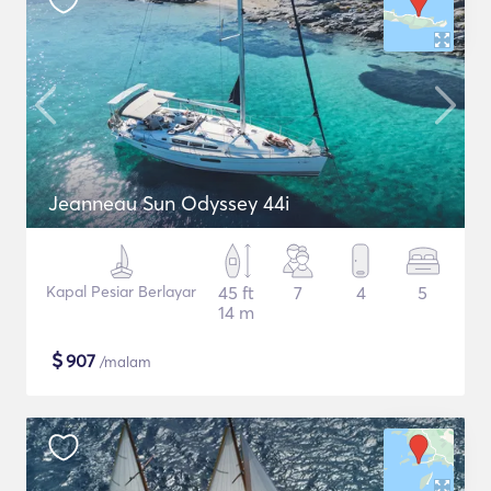
Jeanneau Sun Odyssey 44i
Kapal Pesiar Berlayar
45 ft
7
4
5
14 m
$
907
/malam