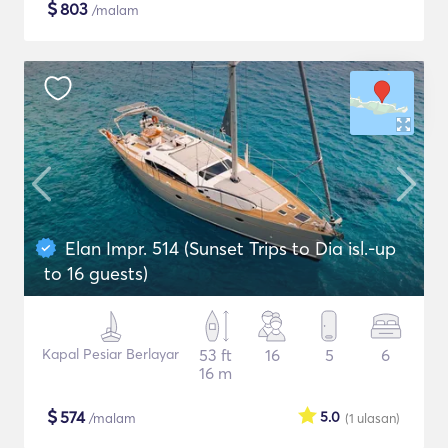
$
803
/malam
Elan Impr. 514 (Sunset Trips to Dia isl.-up
to 16 guests)
Kapal Pesiar Berlayar
53 ft
16
5
6
16 m
$
574
5.0
/malam
(1
ulasan
)