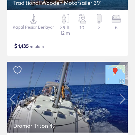
Traditional Wooden Motorsailer 39'
Kapal Pesiar Berlayar
39 ft
10
3
6
12 m
$
1,435
/malam
Dromor Triton 49