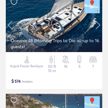
Oceanis 48 (Morning Trips to Dia isl.-up to 16
guests)
Kapal Pesiar Berlayar
50 ft
16
5
7
15 m
$
574
/malam