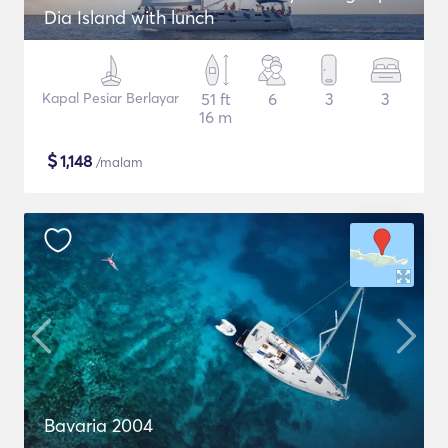
Dia Island with lunch
Kapal Pesiar Berlayar
51 ft
6
3
3
16 m
$
1,148
/malam
Bavaria 2004