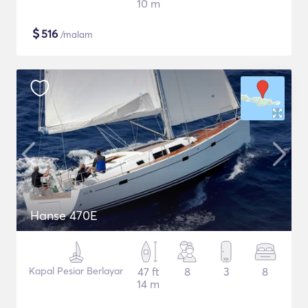
10 m
$
516
/malam
Hanse 470E
Kapal Pesiar Berlayar
47 ft
8
3
8
14 m