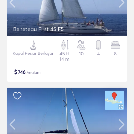
Beneteau First 45 F5
Kapal Pesiar Berlayar
45 ft
10
4
8
14 m
$
746
/malam