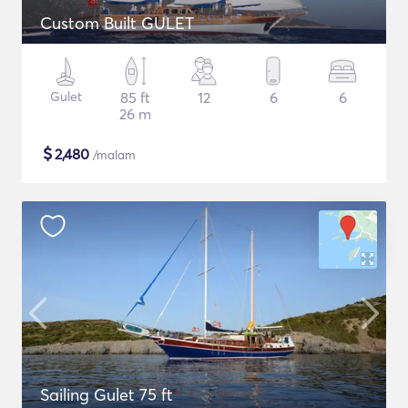
Custom Built GULET
Gulet
85 ft
12
6
6
26 m
$
2,480
/malam
Sailing Gulet 75 ft