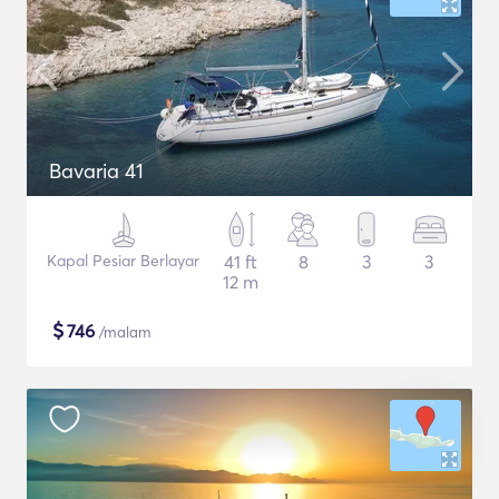
Bavaria 41
Kapal Pesiar Berlayar
41 ft
8
3
3
12 m
$
746
/malam