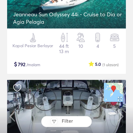
Jeanneau Sun Odyssey 44i - Cruise to Dia or
Agia Pelagia
Kapal Pesiar Berlayar
44 ft
10
4
5
13 m
$
792
5.0
/malam
(1
ulasan
)
Filter