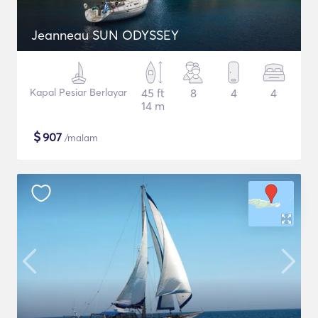
Jeanneau SUN ODYSSEY
Kapal Pesiar Berlayar
45 ft
8
4
4
14 m
$
907
/malam