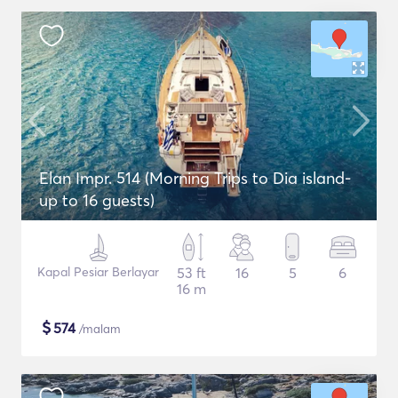
Elan Impr. 514 (Morning Trips to Dia island-
up to 16 guests)
Kapal Pesiar Berlayar
53 ft
16
5
6
16 m
$
574
/malam