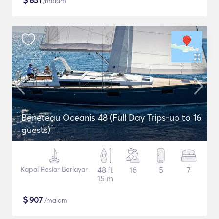
$
631
/malam
Beneteau Oceanis 48 (Full Day Trips-up to 16
guests)
Kapal Pesiar Berlayar
48 ft
16
5
7
15 m
$
907
/malam