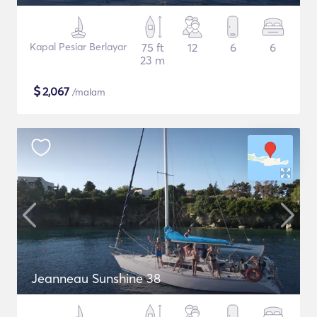
Kapal Pesiar Berlayar
75 ft
12
6
6
23 m
$
2,067
/malam
Jeanneau Sunshine 38