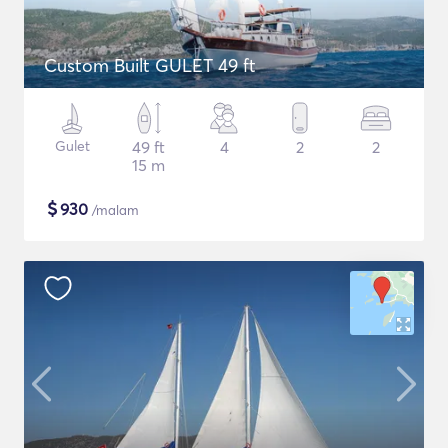
Custom Built GULET 49 ft
Gulet
49 ft
4
2
2
15 m
$
930
/malam