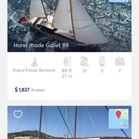
Hand made Gullet 89
Kapal Pesiar Berlayar
89 ft
12
5
7
27 m
$
1,837
/malam