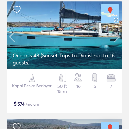
Oceanis 48 (Sunset Trips to Dia isl.-up to 16
guests)
Kapal Pesiar Berlayar
50 ft
16
5
7
15 m
$
574
/malam