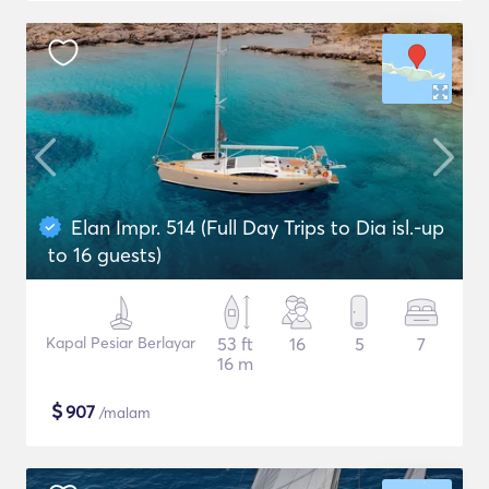
Elan Impr. 514 (Full Day Trips to Dia isl.-up
to 16 guests)
Kapal Pesiar Berlayar
53 ft
16
5
7
16 m
$
907
/malam