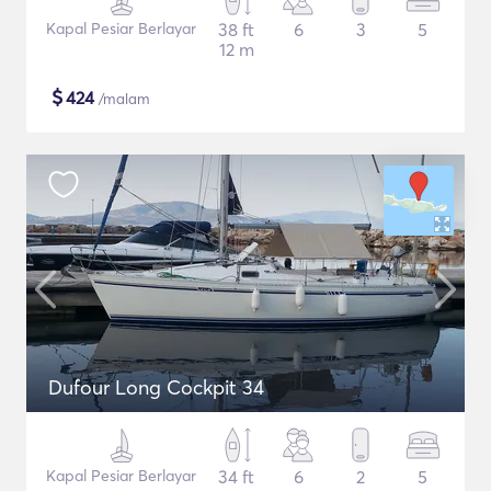
Kapal Pesiar Berlayar
38 ft
6
3
5
12 m
$
424
/malam
Dufour Long Cockpit 34
Kapal Pesiar Berlayar
34 ft
6
2
5