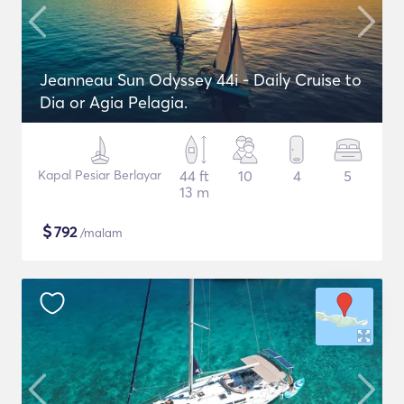
Jeanneau Sun Odyssey 44i - Daily Cruise to
Dia or Agia Pelagia.
Kapal Pesiar Berlayar
44 ft
10
4
5
13 m
$
792
/malam