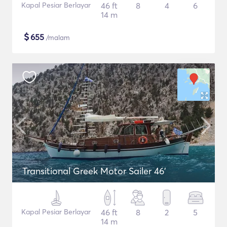
Kapal Pesiar Berlayar
46 ft
8
4
6
14 m
$
655
/malam
Transitional Greek Motor Sailer 46'
Kapal Pesiar Berlayar
46 ft
8
2
5
14 m