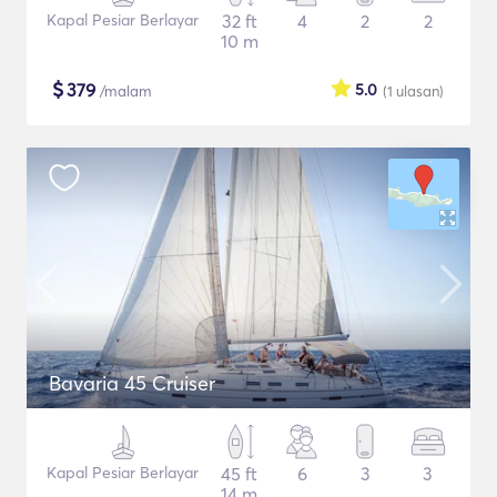
Kapal Pesiar Berlayar
32 ft
4
2
2
10 m
$
379
5.0
/malam
(1
ulasan
)
Bavaria 45 Cruiser
Kapal Pesiar Berlayar
45 ft
6
3
3
14 m