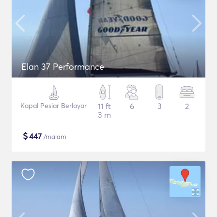
Elan 37 Performance
Kapal Pesiar Berlayar
11 ft
6
3
2
3 m
$
447
/malam