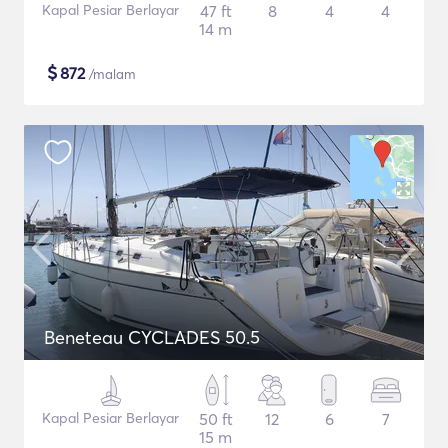
Kapal Pesiar Berlayar
47 ft
8
4
4
14 m
$
872
/malam
Beneteau CYCLADES 50.5
Kapal Pesiar Berlayar
50 ft
12
6
7
15 m