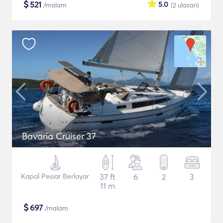
$
521
5.0
/malam
(2
ulasan
)
Bavaria Cruiser 37
Kapal Pesiar Berlayar
37 ft
6
2
3
11 m
$
697
/malam