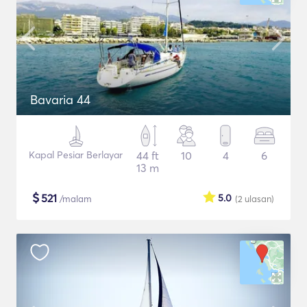
Bavaria 44
Kapal Pesiar Berlayar
44 ft
10
4
6
13 m
$
521
5.0
/malam
(2
ulasan
)