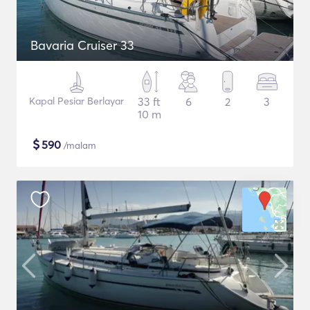
Bavaria Cruiser 33
Kapal Pesiar Berlayar
33 ft
6
2
3
10 m
$
590
/malam