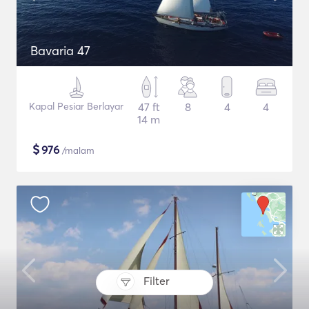
Bavaria 47
Kapal Pesiar Berlayar
47 ft
8
4
4
14 m
$
976
/malam
Filter