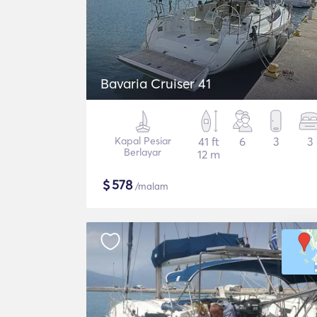
Bavaria Cruiser 41
Kapal Pesiar
41 ft
6
3
3
Berlayar
12 m
$
578
/malam