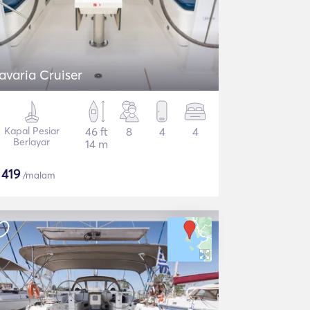
avaria Cruiser
Kapal Pesiar
46 ft
8
4
4
Berlayar
14 m
$
419
/malam