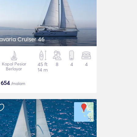
avaria Cruiser 46
Kapal Pesiar
45 ft
8
4
4
Berlayar
14 m
$
654
/malam