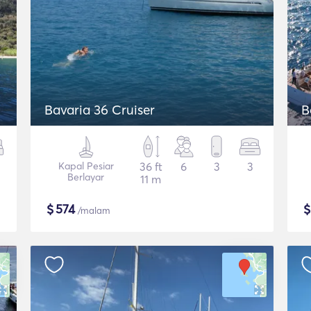
Bavaria 36 Cruiser
B
Kapal Pesiar
36 ft
6
3
3
Berlayar
11 m
$
574
/malam