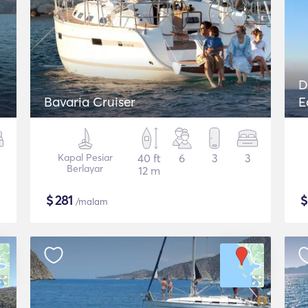
D
Bavaria Cruiser
E
Kapal Pesiar
40 ft
6
3
3
Berlayar
12 m
$
281
/malam