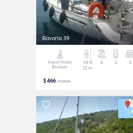
Bavaria 39
Kapal Pesiar
39 ft
6
3
3
Berlayar
12 m
$
466
/malam