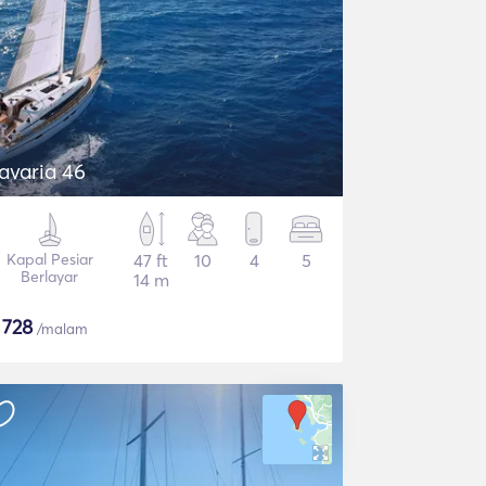
avaria 46
Kapal Pesiar
47 ft
10
4
5
Berlayar
14 m
$
728
/malam