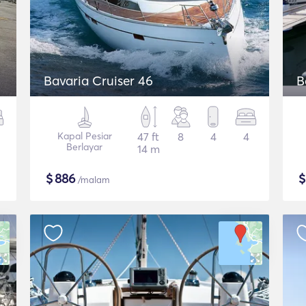
Bavaria Cruiser 46
B
Kapal Pesiar
47 ft
8
4
4
Berlayar
14 m
$
886
/malam