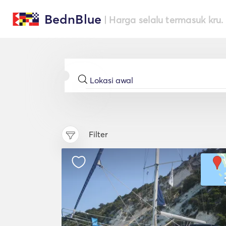
BednBlue
| Harga selalu termasuk kru.
Filter