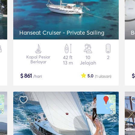
Hanseat Cruiser - Private Sailing
B
Kapal Pesiar
42 ft
10
2
Berlayar
13 m
Jelajah
$
861
5.0
/hari
(1
ulasan
)