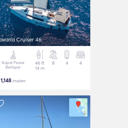
avaria Cruiser 46
Kapal Pesiar
46 ft
8
4
4
Berlayar
14 m
$
1,148
/malam