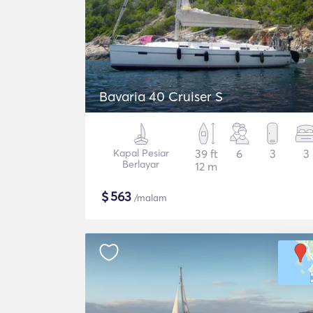
Bavaria 40 Cruiser S
Kapal Pesiar
39 ft
6
3
3
Berlayar
12 m
$
563
/malam