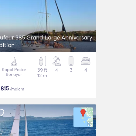
ufour 385 Grand Large Anniversary
dition
Kapal Pesiar
39 ft
4
3
4
Berlayar
12 m
$
815
/malam