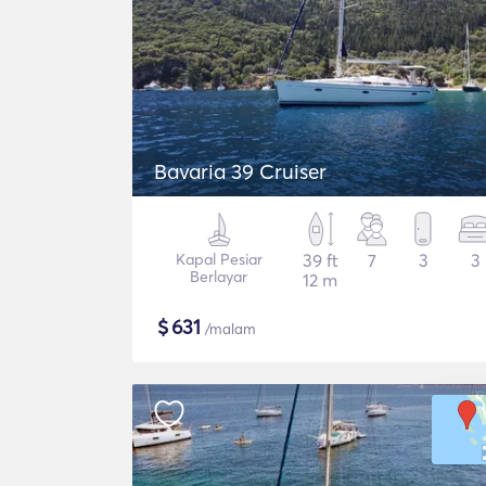
Bavaria 39 Cruiser
Kapal Pesiar
39 ft
7
3
3
Berlayar
12 m
$
631
/malam