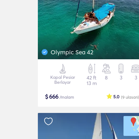
Olympic Sea 42
Kapal Pesiar
42 ft
8
3
3
Berlayar
13 m
$
666
5.0
/malam
(9
ulasan
)