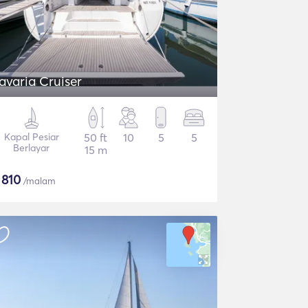
avaria Cruiser
Kapal Pesiar
50 ft
10
5
5
Berlayar
15 m
$
810
/malam