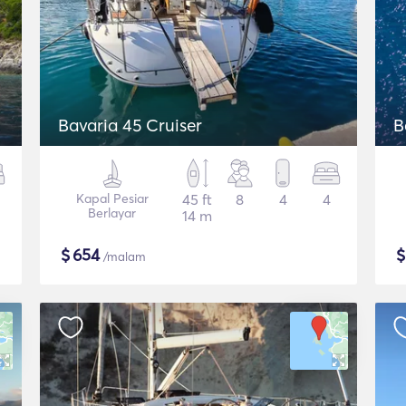
Bavaria 45 Cruiser
B
Kapal Pesiar
45 ft
8
4
4
Berlayar
14 m
$
654
/malam