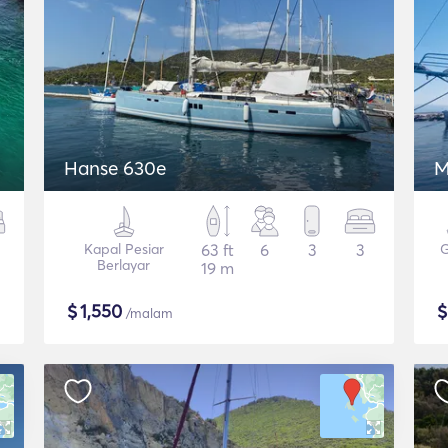
Hanse 630e
M
Kapal Pesiar
63 ft
6
3
3
G
Berlayar
19 m
$
1,550
/malam