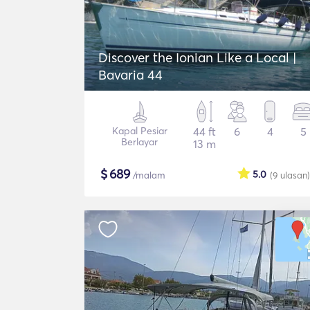
Discover the Ionian Like a Local |
Bavaria 44
Kapal Pesiar
44 ft
6
4
5
Berlayar
13 m
$
689
5.0
/malam
(9
ulasan
)