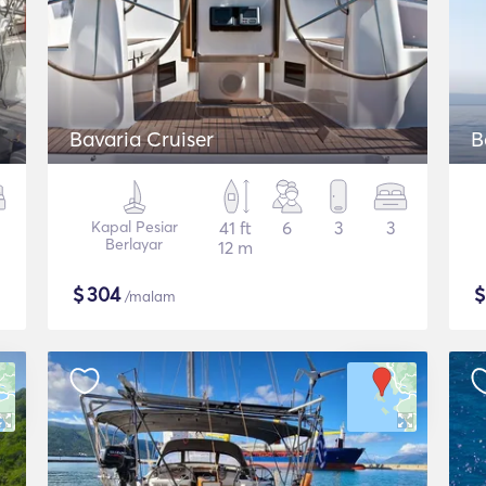
Bavaria Cruiser
B
Kapal Pesiar
41 ft
6
3
3
Berlayar
12 m
$
304
/malam