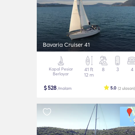
Bavaria Cruiser 41
Kapal Pesiar
41 ft
8
3
4
Berlayar
12 m
$
528
5.0
/malam
(2
ulasan
)