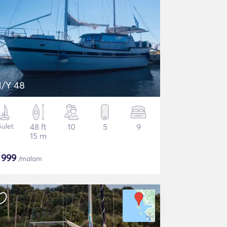
/Y 48
ulet
48 ft
10
5
9
15 m
$
999
/malam