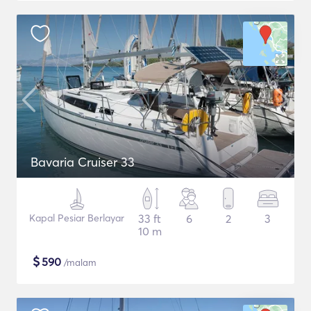
Bavaria Cruiser 33
Kapal Pesiar Berlayar
33 ft
6
2
3
10 m
$
590
/malam