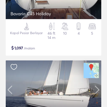
Bavaria C45 Holiday
Kapal Pesiar Berlayar
46 ft
10
4
5
14 m
$
1,097
/malam