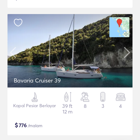
Bavaria Cruiser 39
Kapal Pesiar Berlayar
39 ft
8
3
4
12 m
$
776
/malam