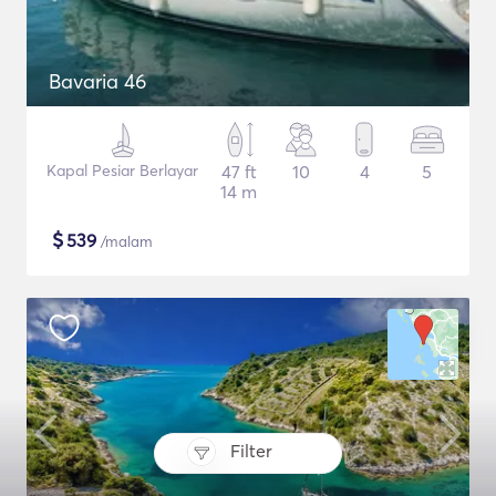
Bavaria 46
Kapal Pesiar Berlayar
47 ft
10
4
5
14 m
$
539
/malam
Filter