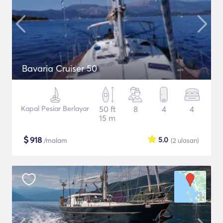
Bavaria Cruiser 50
Kapal Pesiar Berlayar
50 ft
8
4
4
15 m
$
918
5.0
/malam
(2
ulasan
)