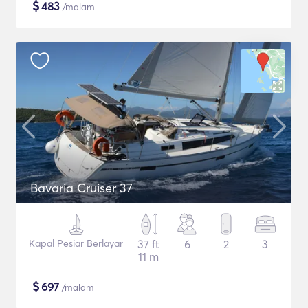
$
483
/malam
Bavaria Cruiser 37
Kapal Pesiar Berlayar
37 ft
6
2
3
11 m
$
697
/malam