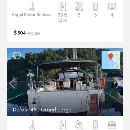
Kapal Pesiar Berlayar
39 ft
8
3
4
12 m
$
504
/malam
Dufour 460 Grand Large