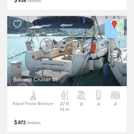
$
938
/malam
Bavaria Cruiser 46
Kapal Pesiar Berlayar
47 ft
8
4
4
14 m
$
872
/malam