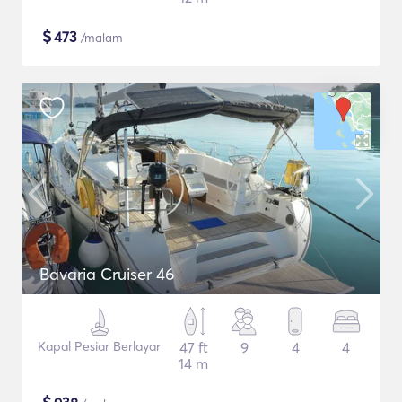
$
473
/malam
Bavaria Cruiser 46
Kapal Pesiar Berlayar
47 ft
9
4
4
14 m