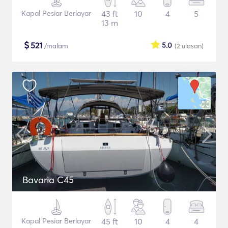
Kapal Pesiar Berlayar
43 ft
10
4
5
13 m
$
521
5.0
/malam
(2
ulasan
)
Bavaria C45
Kapal Pesiar Berlayar
45 ft
10
4
4