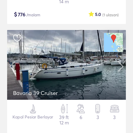
14 m
$
776
5.0
/malam
(1
ulasan
)
Bavaria 39 Cruiser
Kapal Pesiar Berlayar
39 ft
6
3
3
12 m