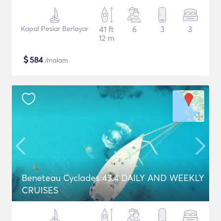
Kapal Pesiar Berlayar
41 ft
6
3
3
12 m
$
584
/malam
Beneteau Cyclades 43.4 DAILY AND WEEKLY
CRUISES