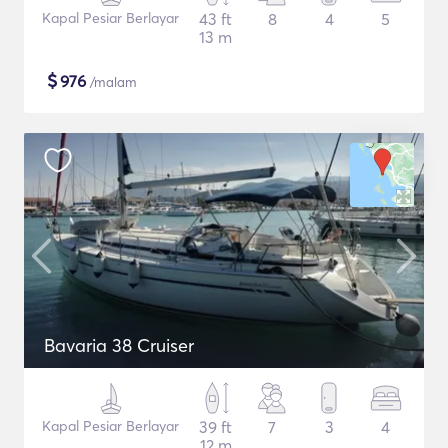
Kapal Pesiar Berlayar
43 ft
8
4
5
13 m
$
976
/malam
Bavaria 38 Cruiser
Kapal Pesiar Berlayar
39 ft
7
3
4
12 m