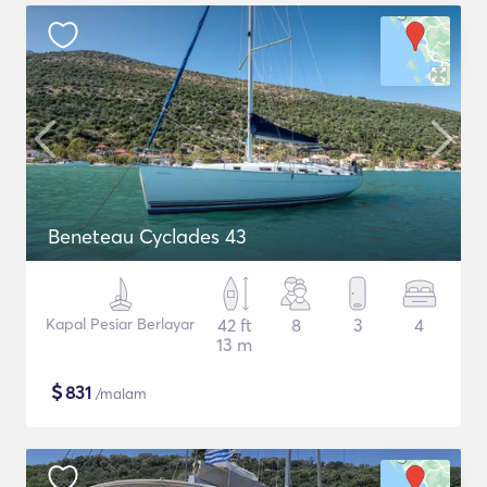
Beneteau Cyclades 43
Kapal Pesiar Berlayar
42 ft
8
3
4
13 m
$
831
/malam