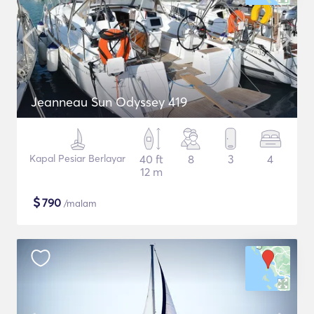
Jeanneau Sun Odyssey 419
Kapal Pesiar Berlayar
40 ft
8
3
4
12 m
$
790
/malam