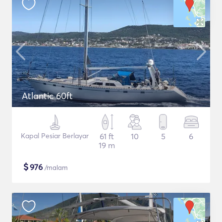
Atlantic 60ft
Kapal Pesiar Berlayar
61 ft
10
5
6
19 m
$
976
/malam