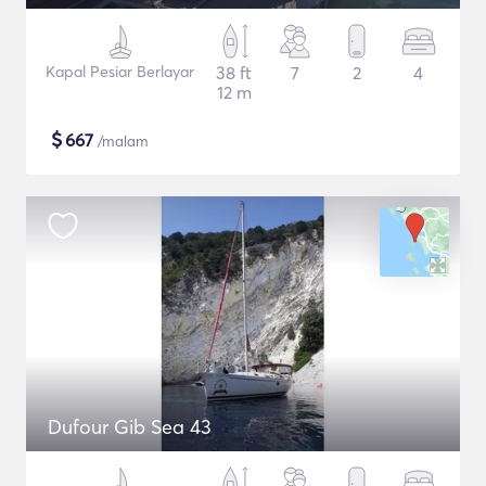
Kapal Pesiar Berlayar
38 ft
7
2
4
12 m
$
667
/malam
Dufour Gib Sea 43