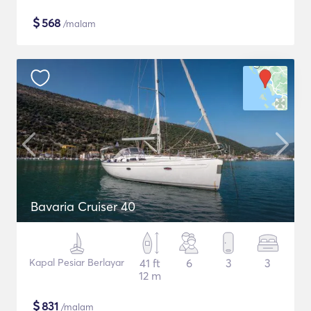
$
568
/malam
Bavaria Cruiser 40
Kapal Pesiar Berlayar
41 ft
6
3
3
12 m
$
831
/malam