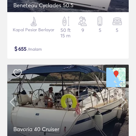
Beneteau Cyclades 50.5
Kapal Pesiar Berlayar
50 ft
9
5
5
15 m
$
655
/malam
Bavaria 40 Cruiser