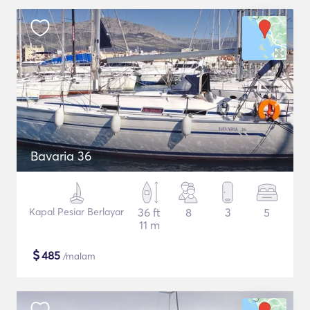
Bavaria 36
Kapal Pesiar Berlayar
36 ft
8
3
5
11 m
$
485
/malam