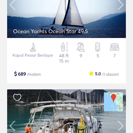
Ocean Yachts Ocean Star 49.5
Kapal Pesiar Berlayar
48 ft
9
5
7
15 m
$
689
5.0
/malam
(1
ulasan
)