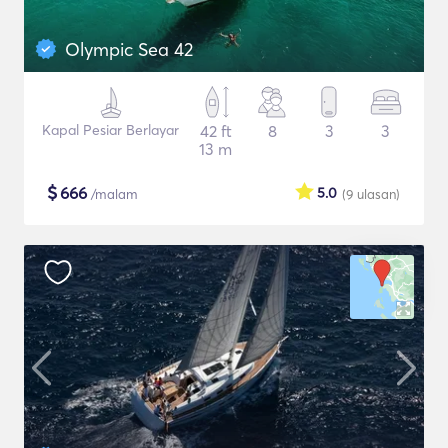
Olympic Sea 42
Kapal Pesiar Berlayar
42 ft
8
3
3
13 m
$
666
5.0
/malam
(9
ulasan
)