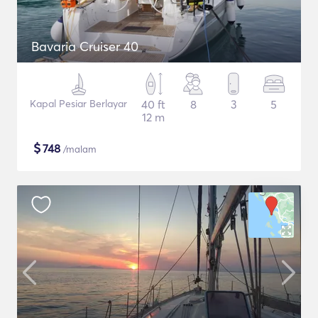
Bavaria Cruiser 40
Kapal Pesiar Berlayar
40 ft
8
3
5
12 m
$
748
/malam