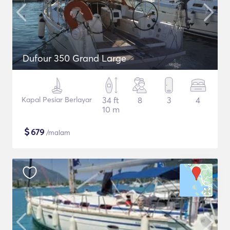
Dufour 350 Grand Large
Kapal Pesiar Berlayar
34 ft
8
3
4
10 m
$
679
/malam