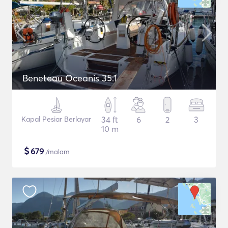
Beneteau Oceanis 35.1
Kapal Pesiar Berlayar
34 ft
6
2
3
10 m
$
679
/malam