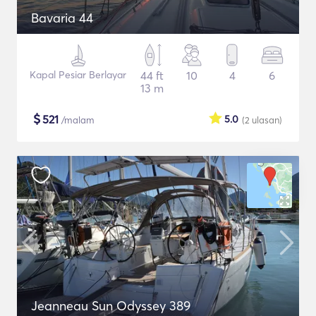
Bavaria 44
Kapal Pesiar Berlayar
44 ft
10
4
6
13 m
$
521
5.0
/malam
(2
ulasan
)
Jeanneau Sun Odyssey 389