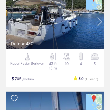
Dufour 430
Kapal Pesiar Berlayar
43 ft
10
4
5
13 m
$
705
5.0
/malam
(1
ulasan
)