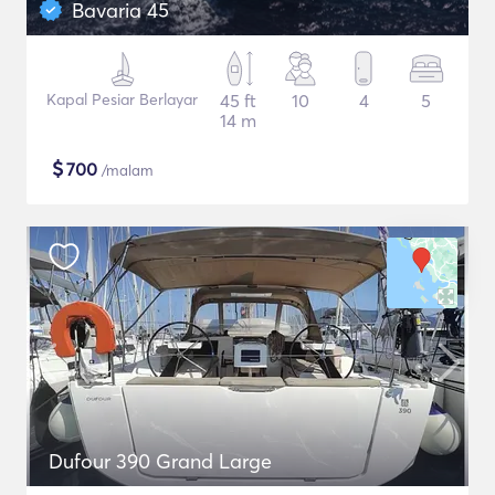
Bavaria 45
Kapal Pesiar Berlayar
45 ft
10
4
5
14 m
$
700
/malam
Dufour 390 Grand Large