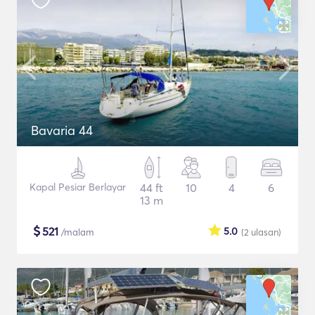
Bavaria 44
Kapal Pesiar Berlayar
44 ft
10
4
6
13 m
$
521
5.0
/malam
(2
ulasan
)