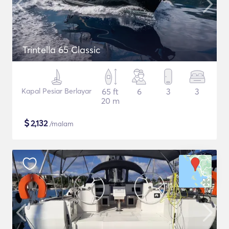
Trintella 65 Classic
Kapal Pesiar Berlayar
65 ft
6
3
3
20 m
$
2,132
/malam