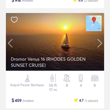
$
918
5.0
/malam
(2
ulasan
)
Dromor Venus 16 (RHODES GOLDEN
SUNSET CRUISE)
Kapal Pesiar Berlayar
56 ft
8
4
8
17 m
$
459
4.7
/malam
(1
ulasan
)