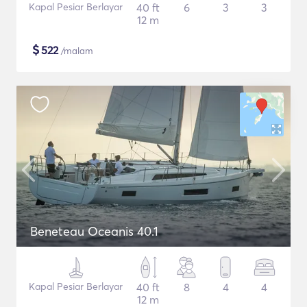
Kapal Pesiar Berlayar
40 ft
6
3
3
12 m
$
522
/malam
Beneteau Oceanis 40.1
Kapal Pesiar Berlayar
40 ft
8
4
4
12 m