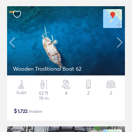
Wooden Traditional Boat 62
Gulet
62 ft
4
2
2
19 m
$
1,722
/malam