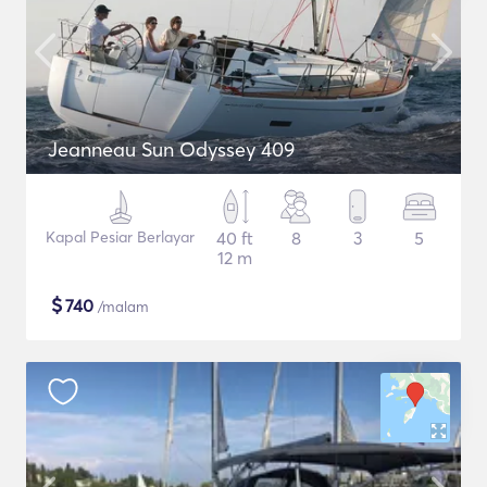
Jeanneau Sun Odyssey 409
Kapal Pesiar Berlayar
40 ft
8
3
5
12 m
$
740
/malam