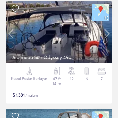
Jeanneau Sun Odyssey 490
Kapal Pesiar Berlayar
47 ft
12
6
7
14 m
$
1,331
/malam