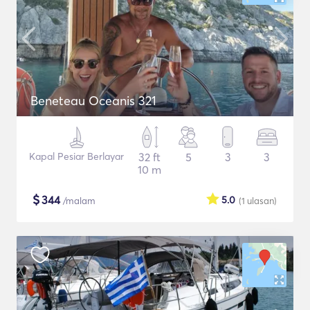
Beneteau Oceanis 321
Kapal Pesiar Berlayar
32 ft
5
3
3
10 m
$
344
5.0
/malam
(1
ulasan
)