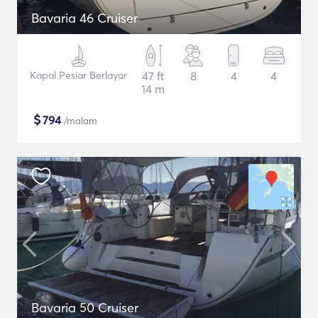
Bavaria 46 Cruiser
Kapal Pesiar Berlayar
47 ft
8
4
4
14 m
$
794
/malam
Bavaria 50 Cruiser