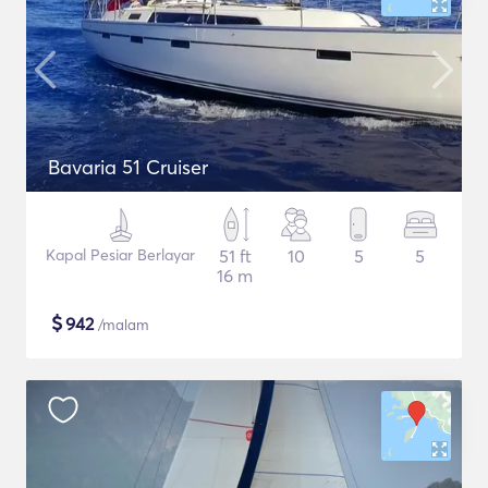
Bavaria 51 Cruiser
Kapal Pesiar Berlayar
51 ft
10
5
5
16 m
$
942
/malam