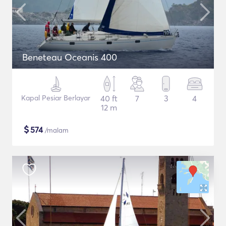
Beneteau Oceanis 400
Kapal Pesiar Berlayar
40 ft
7
3
4
12 m
$
574
/malam