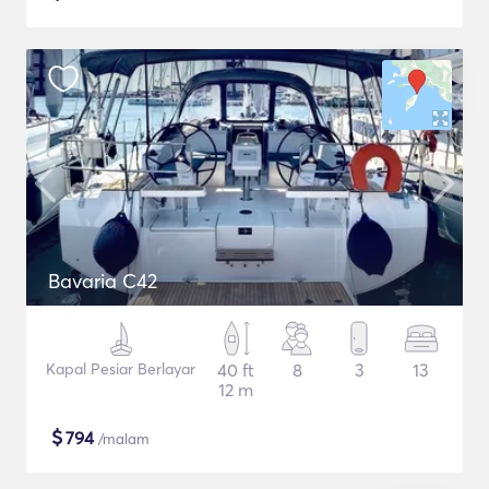
Bavaria C42
Kapal Pesiar Berlayar
40 ft
8
3
13
12 m
$
794
/malam