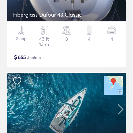
Fiberglass Dufour 43 Classic
Sloop
43 ft
8
4
4
13 m
$
655
/malam