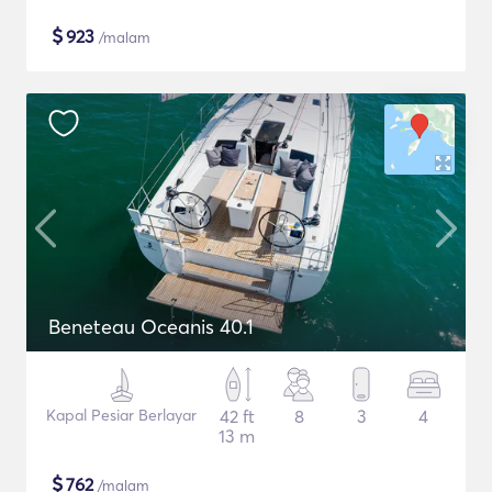
$
923
/malam
Beneteau Oceanis 40.1
Kapal Pesiar Berlayar
42 ft
8
3
4
13 m
$
762
/malam