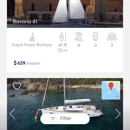
Bavaria 41
Kapal Pesiar Berlayar
41 ft
6
3
3
12 m
$
639
/malam
Filter