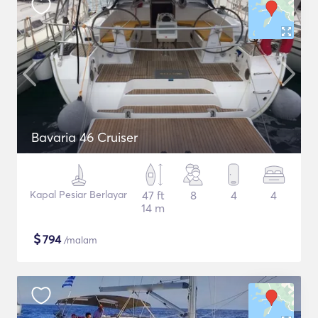
Bavaria 46 Cruiser
Kapal Pesiar Berlayar
47 ft
8
4
4
14 m
$
794
/malam