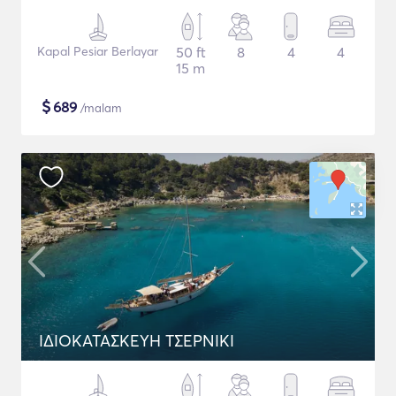
Kapal Pesiar Berlayar
50 ft
8
4
4
15 m
$
689
/malam
ΙΔΙΟΚΑΤΑΣΚΕΥΗ ΤΣΕΡΝΙΚΙ