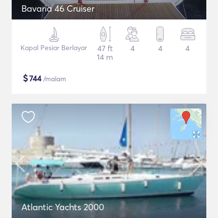
Bavaria 46 Cruiser
Kapal Pesiar Berlayar
47 ft
4
4
4
14 m
$
744
/malam
Atlantic Yachts 2000