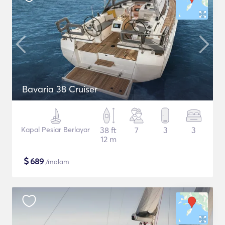
Bavaria 38 Cruiser
Kapal Pesiar Berlayar
38 ft
7
3
3
12 m
$
689
/malam