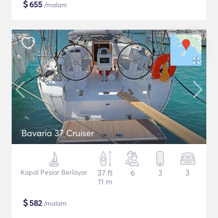
$
655
/malam
Bavaria 37 Cruiser
Kapal Pesiar Berlayar
37 ft
6
3
3
11 m
$
582
/malam