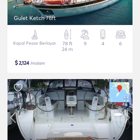
Gulet Ketch 78ft
Kapal Pesiar Berlayar
78 ft
9
4
6
24 m
$
2,124
/malam