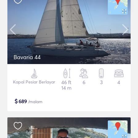
Bavaria 44
Kapal Pesiar Berlayar
46 ft
6
3
4
14 m
$
689
/malam