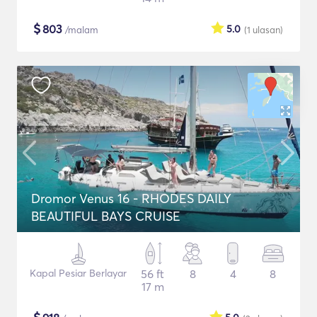
$
803
5.0
/malam
(1
ulasan
)
Dromor Venus 16 - RHODES DAILY
BEAUTIFUL BAYS CRUISE
Kapal Pesiar Berlayar
56 ft
8
4
8
17 m