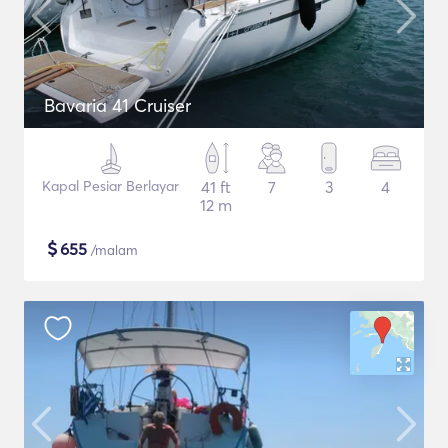
Bavaria 41 Cruiser
Kapal Pesiar Berlayar
41 ft
7
3
4
12 m
$
655
/malam