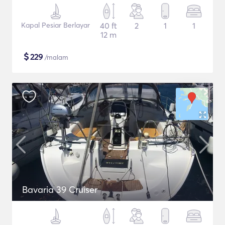
Kapal Pesiar Berlayar
40 ft
2
1
1
12 m
$
229
/malam
Bavaria 39 Cruiser