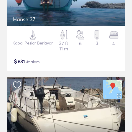
Hanse 37
Kapal Pesiar Berlayar
37 ft
6
3
4
11 m
$
631
/malam