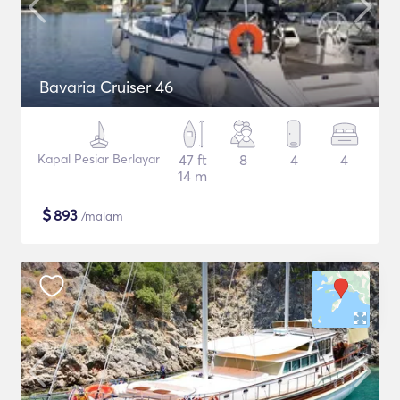
Bavaria Cruiser 46
Kapal Pesiar Berlayar
47 ft
8
4
4
14 m
$
893
/malam