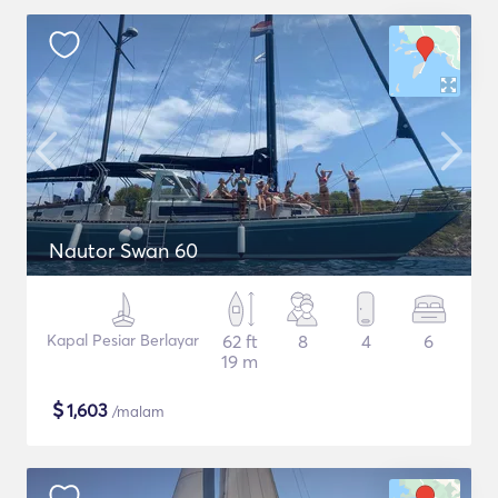
Nautor Swan 60
Kapal Pesiar Berlayar
62 ft
8
4
6
19 m
$
1,603
/malam