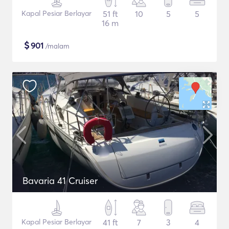
Kapal Pesiar Berlayar
51 ft
10
5
5
16 m
$
901
/malam
Bavaria 41 Cruiser
Kapal Pesiar Berlayar
41 ft
7
3
4