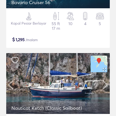
Bavaria Cruiser 56
Kapal Pesiar Berlayar
55 ft
10
4
5
17 m
$
1,295
/malam
Nauticat Ketch (Classic Sailboat)