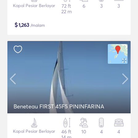
Kapal Pesiar Berlayar
72 ft
6
3
3
22 m
$
1,263
/malam
Beneteau FIRST 45F5 PININFARINA
Kapal Pesiar Berlayar
46 ft
10
4
4
14 m