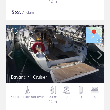
12 m
$
655
/malam
Bavaria 41 Cruiser
Kapal Pesiar Berlayar
41 ft
7
3
4
12 m