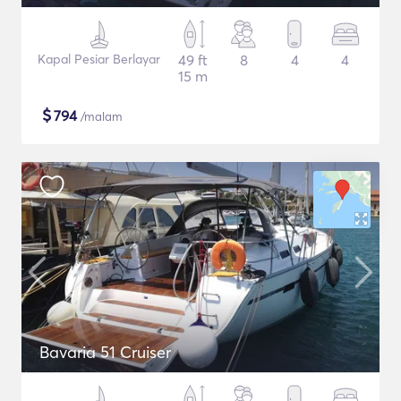
Kapal Pesiar Berlayar
49 ft
8
4
4
15 m
$
794
/malam
Bavaria 51 Cruiser