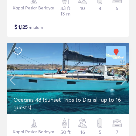
Kapal Pesiar Berlayar
43 ft
10
4
5
13 m
$
1,125
/malam
Oceanis 48 (Sunset Trips to Dia isl.-up to 16
guests)
Kapal Pesiar Berlayar
50 ft
16
5
7