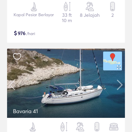
Kapal Pesiar Berlayar
33 ft
8 Jelajah
2
10 m
$
976
/hari
Bavaria 41