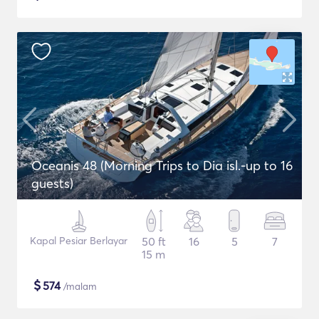
Oceanis 48 (Morning Trips to Dia isl.-up to 16
guests)
Kapal Pesiar Berlayar
50 ft
16
5
7
15 m
$
574
/malam