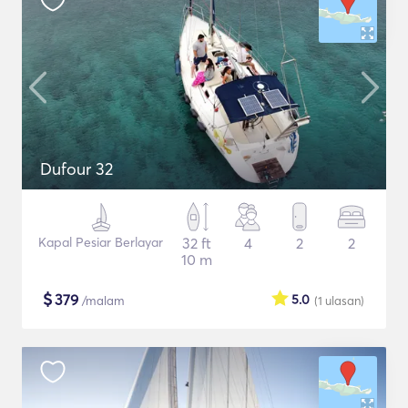
Dufour 32
Kapal Pesiar Berlayar
32 ft
4
2
2
10 m
$
379
5.0
/malam
(1
ulasan
)