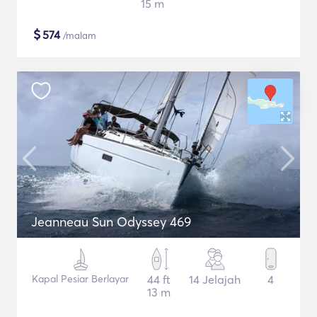
15 m
$
574
/malam
Jeanneau Sun Odyssey 469
Kapal Pesiar Berlayar
44 ft
14 Jelajah
4
13 m