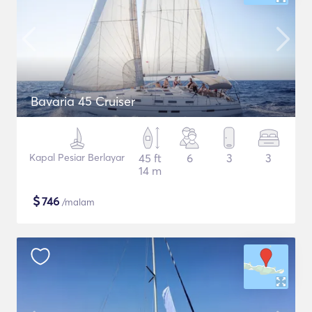
Bavaria 45 Cruiser
Kapal Pesiar Berlayar
45 ft
6
3
3
14 m
$
746
/malam