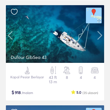
Dufour GibSea 43
Kapal Pesiar Berlayar
43 ft
8
4
4
13 m
$
918
5.0
/malam
(35
ulasan
)