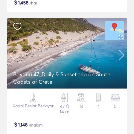
$
1,458
/hari
Bavaria 47_Daily & Sunset trip on South
Coasts of Crete
Kapal Pesiar Berlayar
47 ft
8
4
5
14 m
$
1,148
/malam