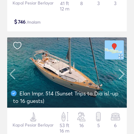
Kapal Pesiar Berlayar
41 ft
8
3
3
12 m
$
746
/malam
Elan Impr. 514 (Sunset Trips to Dia isl.-up
to 16 guests)
Kapal Pesiar Berlayar
53 ft
16
5
6
16 m