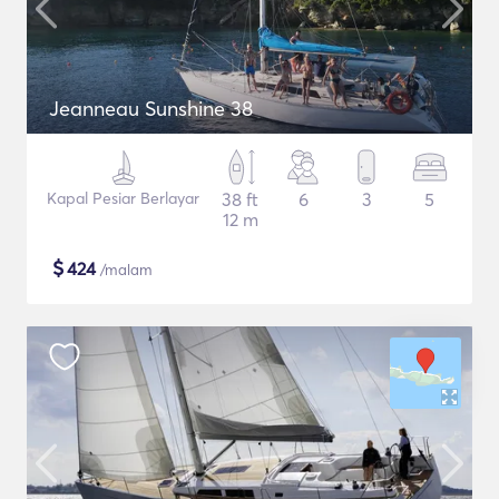
Jeanneau Sunshine 38
Kapal Pesiar Berlayar
38 ft
6
3
5
12 m
$
424
/malam