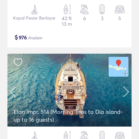
Kapal Pesiar Berlayar
43 ft
6
3
5
13 m
$
976
/malam
Elan Impr. 514 (Morning Trips to Dia island-
up to 16 guests)