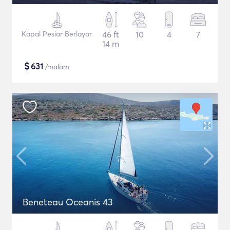
Kapal Pesiar Berlayar
46 ft
10
4
7
14 m
$
631
/malam
Beneteau Oceanis 43