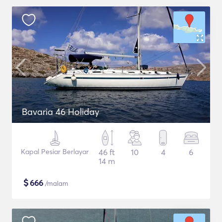
Bavaria 46 Holiday
Kapal Pesiar Berlayar
46 ft
10
4
6
14 m
$
666
/malam