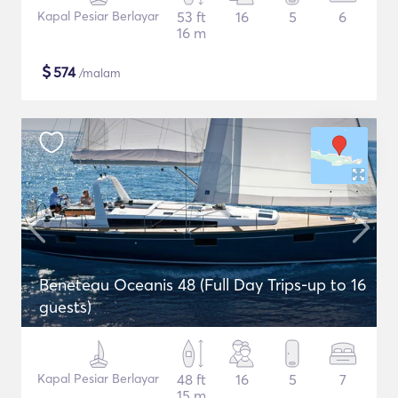
Kapal Pesiar Berlayar
53 ft
16
5
6
16 m
$
574
/malam
Beneteau Oceanis 48 (Full Day Trips-up to 16
guests)
Kapal Pesiar Berlayar
48 ft
16
5
7
15 m