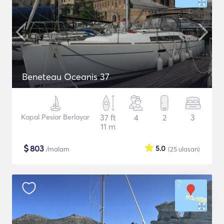
Beneteau Oceanis 37
Kapal Pesiar Berlayar
37 ft
4
2
3
11 m
$
803
5.0
/malam
(25
ulasan
)