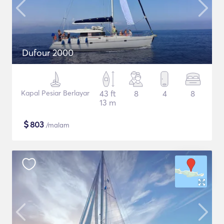
Dufour 2000
Kapal Pesiar Berlayar
43 ft
8
4
8
13 m
$
803
/malam