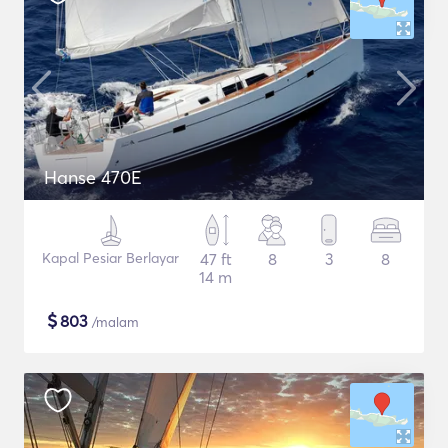
Hanse 470E
Kapal Pesiar Berlayar
47 ft
8
3
8
14 m
$
803
/malam