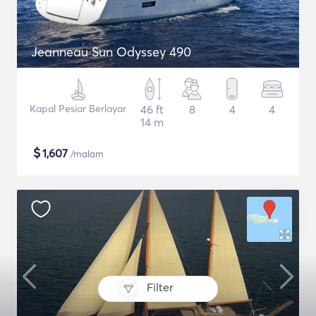
Jeanneau Sun Odyssey 490
Kapal Pesiar Berlayar
46 ft
8
4
4
14 m
$
1,607
/malam
Filter