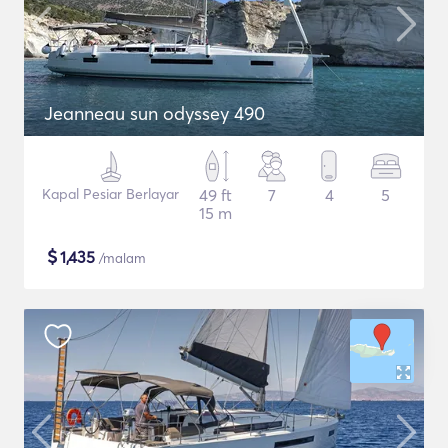
Jeanneau sun odyssey 490
Kapal Pesiar Berlayar
49 ft
7
4
5
15 m
$
1,435
/malam