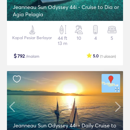
Jeanneau Sun Odyssey 44i - Cruise to Dia or
Agia Pelagia
Kapal Pesiar Berlayar
44 ft
10
4
5
13 m
$
792
5.0
/malam
(1
ulasan
)
Jeanneau Sun Odyssey 44i - Daily Cruise to