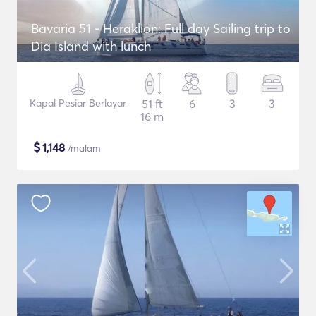
Bavaria 51 - Heraklion: Full day Sailing trip to
Dia Island with lunch
Kapal Pesiar Berlayar
51 ft
6
3
3
16 m
$
1,148
/malam