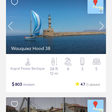
Wauquiez Hood 38
Kapal Pesiar Berlayar
38 ft
6
3
5
12 m
$
803
4.7
/malam
(1
ulasan
)