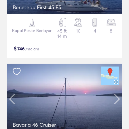
Beneteau First 45 F5
Kapal Pesiar Berlayar
45 ft
10
4
8
14 m
$
746
/malam
Bavaria 46 Cruiser