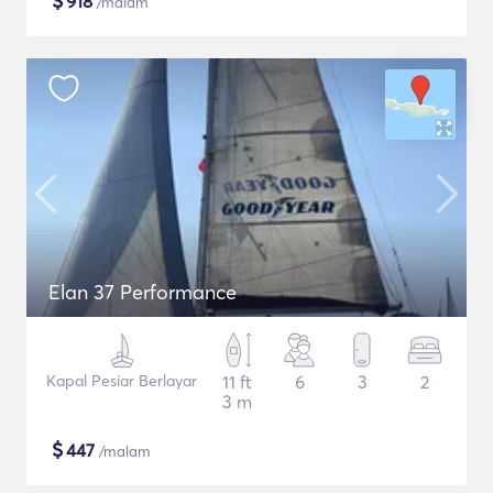
$
918
/malam
Elan 37 Performance
Kapal Pesiar Berlayar
11 ft
6
3
2
3 m
$
447
/malam