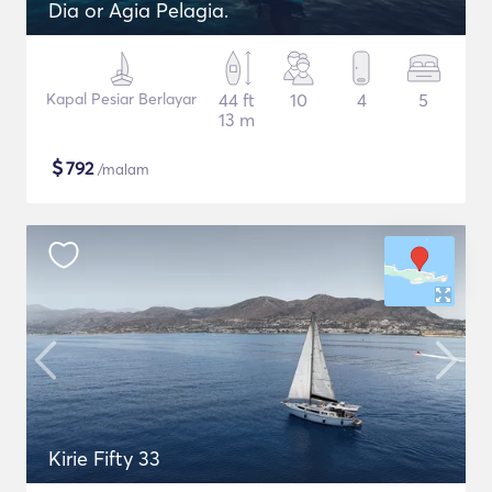
Dia or Agia Pelagia.
Kapal Pesiar Berlayar
44 ft
10
4
5
13 m
$
792
/malam
Kirie Fifty 33