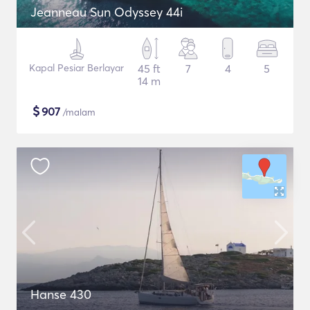
Jeanneau Sun Odyssey 44i
Kapal Pesiar Berlayar
45 ft
7
4
5
14 m
$
907
/malam
Hanse 430