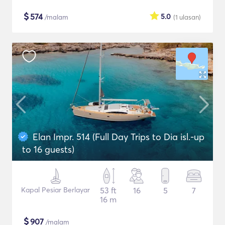
$
574
5.0
/malam
(1
ulasan
)
Elan Impr. 514 (Full Day Trips to Dia isl.-up
to 16 guests)
Kapal Pesiar Berlayar
53 ft
16
5
7
16 m
$
907
/malam