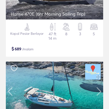
Hanse 470E (6hr Morning Sailing Trip)
Kapal Pesiar Berlayar
47 ft
8
3
5
14 m
$
689
/malam