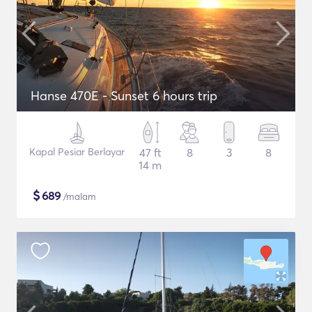
Hanse 470E - Sunset 6 hours trip
Kapal Pesiar Berlayar
47 ft
8
3
8
14 m
$
689
/malam