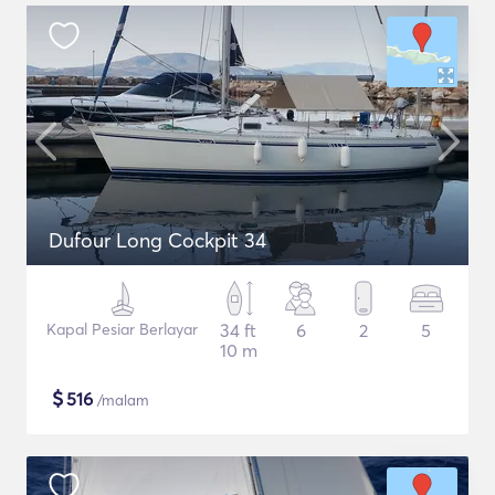
Dufour Long Cockpit 34
Kapal Pesiar Berlayar
34 ft
6
2
5
10 m
$
516
/malam