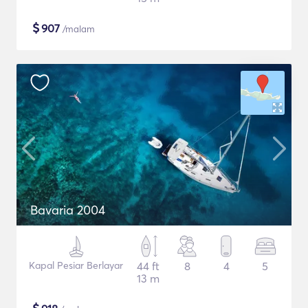
$
907
/malam
Bavaria 2004
Kapal Pesiar Berlayar
44 ft
8
4
5
13 m