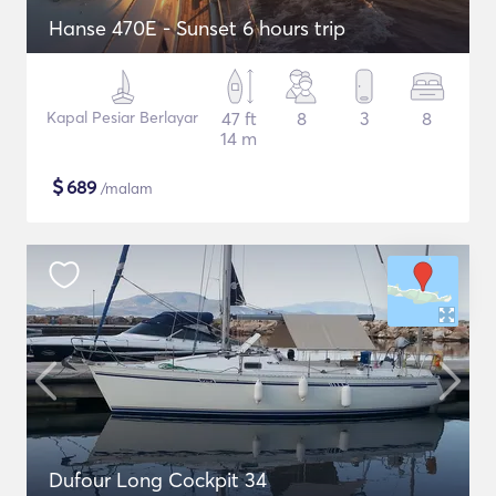
Hanse 470E - Sunset 6 hours trip
Kapal Pesiar Berlayar
47 ft
8
3
8
14 m
$
689
/malam
Dufour Long Cockpit 34