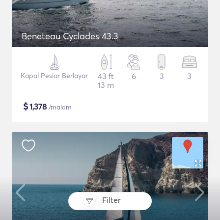
Beneteau Cyclades 43.3
Kapal Pesiar Berlayar
43 ft
6
3
3
13 m
$
1,378
/malam
Filter