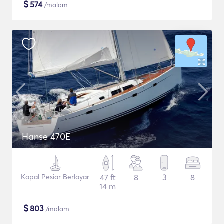
$
574
/malam
Hanse 470E
Kapal Pesiar Berlayar
47 ft
8
3
8
14 m
$
803
/malam