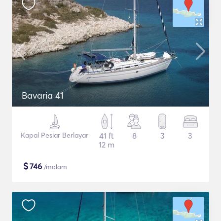
Bavaria 41
Kapal Pesiar Berlayar
41 ft
8
3
3
12 m
$
746
/malam