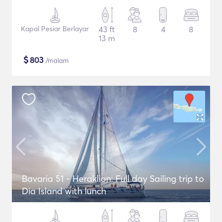
Kapal Pesiar Berlayar
43 ft
8
4
8
13 m
$
803
/malam
Bavaria 51 - Heraklion: Full day Sailing trip to
Dia Island with lunch