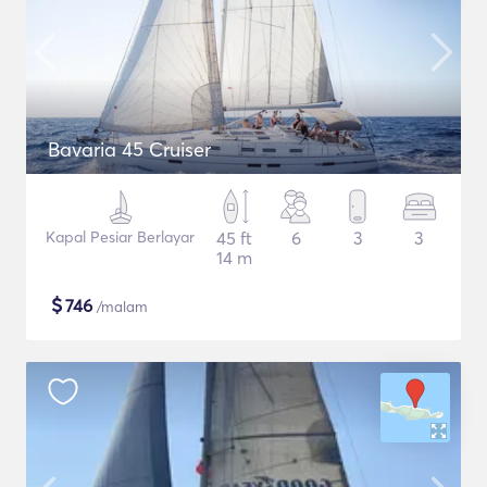
Bavaria 45 Cruiser
Kapal Pesiar Berlayar
45 ft
6
3
3
14 m
$
746
/malam