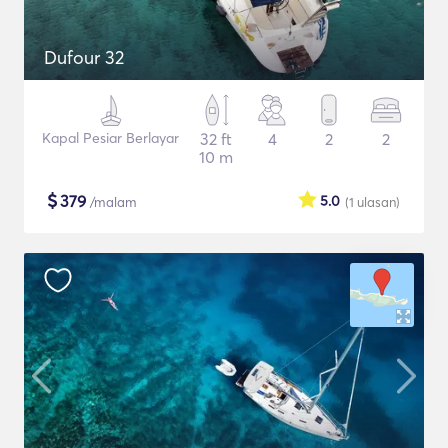
Dufour 32
Kapal Pesiar Berlayar
32 ft
4
2
2
10 m
$
379
5.0
/malam
(1
ulasan
)