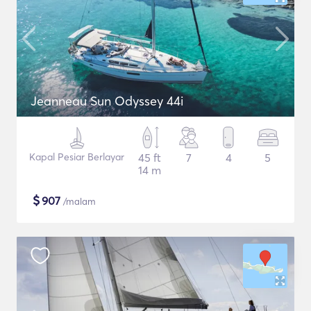
Jeanneau Sun Odyssey 44i
Kapal Pesiar Berlayar
45 ft
7
4
5
14 m
$
907
/malam