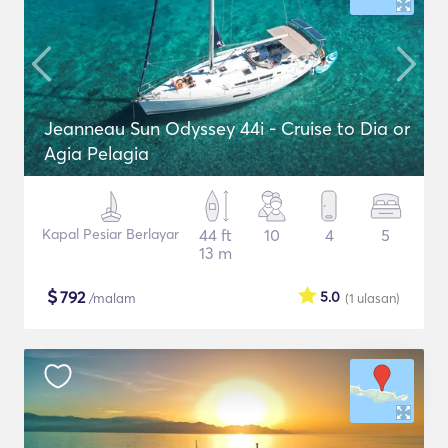
Jeanneau Sun Odyssey 44i - Cruise to Dia or
Agia Pelagia
Kapal Pesiar Berlayar
44 ft
10
4
5
13 m
$
792
5.0
/malam
(1
ulasan
)