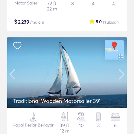
Motor Sailer
72 ft
8
4
4
22 m
$
2,239
5.0
/malam
(1
ulasan
)
Traditional Wooden Motorsailer 39'
Kapal Pesiar Berlayar
39 ft
10
3
6
12 m