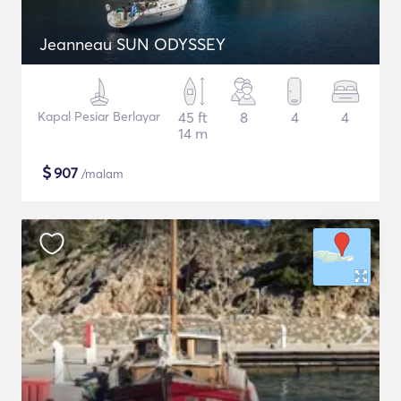
Jeanneau SUN ODYSSEY
Kapal Pesiar Berlayar
45 ft
8
4
4
14 m
$
907
/malam