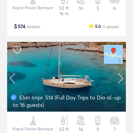
Kapal Pesiar Berlayar
53 ft
16
5
6
16 m
$
574
5.0
/malam
(1
ulasan
)
Elan Impr. 514 (Full Day Trips to Dia isl.-up
to 16 guests)
Kapal Pesiar Berlayar
53 ft
16
5
7