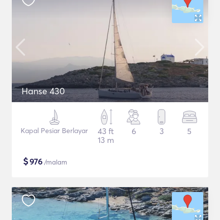
Hanse 430
Kapal Pesiar Berlayar
43 ft
6
3
5
13 m
$
976
/malam