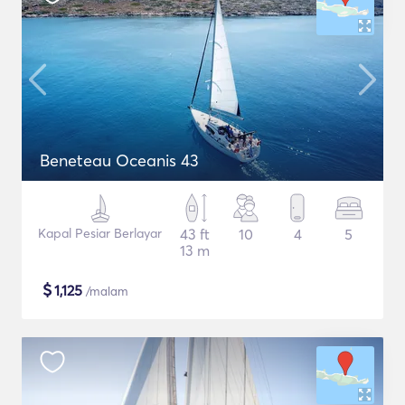
Beneteau Oceanis 43
Kapal Pesiar Berlayar
43 ft
10
4
5
13 m
$
1,125
/malam