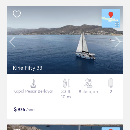
Kirie Fifty 33
Kapal Pesiar Berlayar
33 ft
8 Jelajah
2
10 m
$
976
/hari