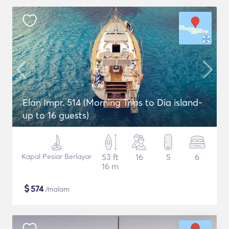
Elan Impr. 514 (Morning Trips to Dia island-
up to 16 guests)
Kapal Pesiar Berlayar
53 ft
16
5
6
16 m
$
574
/malam