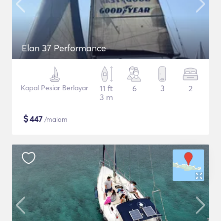
Elan 37 Performance
Kapal Pesiar Berlayar
11 ft
6
3
2
3 m
$
447
/malam