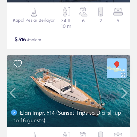
Kapal Pesiar Berlayar
34 ft
6
2
5
10 m
$
516
/malam
Elan Impr. 514 (Sunset Trips to Dia isl.-up
to 16 guests)