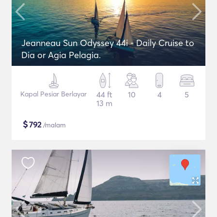
Jeanneau Sun Odyssey 44i - Daily Cruise to
Dia or Agia Pelagia.
Kapal Pesiar Berlayar
44 ft
10
4
5
13 m
$
792
/malam