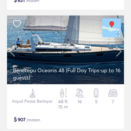
$
631
/malam
Beneteau Oceanis 48 (Full Day Trips-up to 16
guests)
Kapal Pesiar Berlayar
48 ft
16
5
7
15 m
$
907
/malam