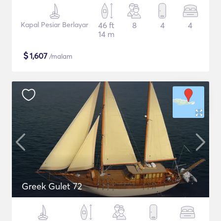
Kapal Pesiar Berlayar
46 ft
8
4
4
14 m
$
1,607
/malam
Greek Gulet 72