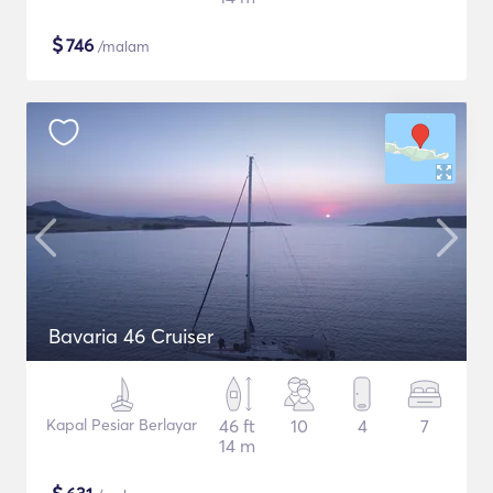
$
746
/malam
Bavaria 46 Cruiser
Kapal Pesiar Berlayar
46 ft
10
4
7
14 m