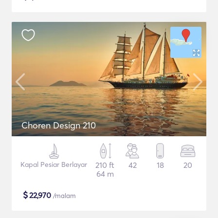
Choren Design 210
Kapal Pesiar Berlayar
210 ft
42
18
20
64 m
$
22,970
/malam