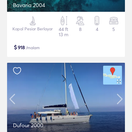
Bavaria 2004
Kapal Pesiar Berlayar
44 ft
8
4
5
13 m
$
918
/malam
Dufour 2000