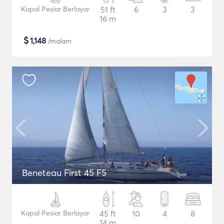
Kapal Pesiar Berlayar
51 ft
6
3
3
16 m
$
1,148
/malam
Beneteau First 45 F5
Kapal Pesiar Berlayar
45 ft
10
4
8
14 m