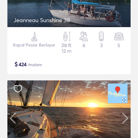
Jeanneau Sunshine 38
Kapal Pesiar Berlayar
38 ft
6
3
5
12 m
$
424
/malam