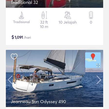
Traditional 32
Tradisional
32 ft
10 Jelajah
0
10 m
$
1,091
/hari
Jeanneau Sun Odyssey 490