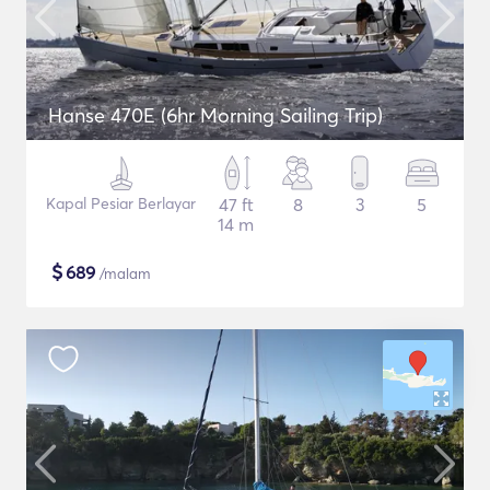
Hanse 470E (6hr Morning Sailing Trip)
Kapal Pesiar Berlayar
47 ft
8
3
5
14 m
$
689
/malam