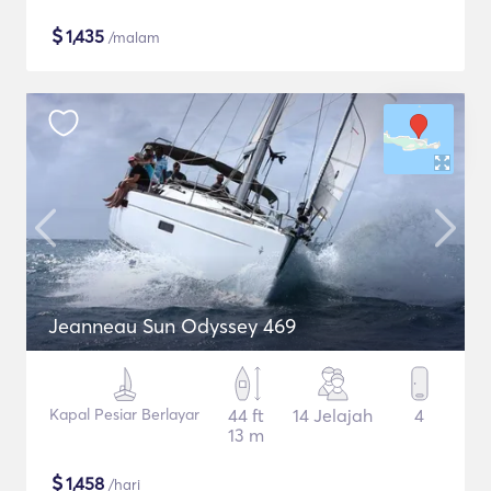
$
1,435
/malam
Jeanneau Sun Odyssey 469
Kapal Pesiar Berlayar
44 ft
14 Jelajah
4
13 m
$
1,458
/hari