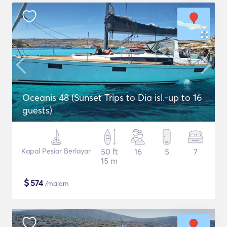
Oceanis 48 (Sunset Trips to Dia isl.-up to 16
guests)
Kapal Pesiar Berlayar
50 ft
16
5
7
15 m
$
574
/malam