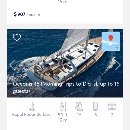
16 m
$
907
/malam
Oceanis 48 (Morning Trips to Dia isl.-up to 16
guests)
Kapal Pesiar Berlayar
50 ft
16
5
7
15 m