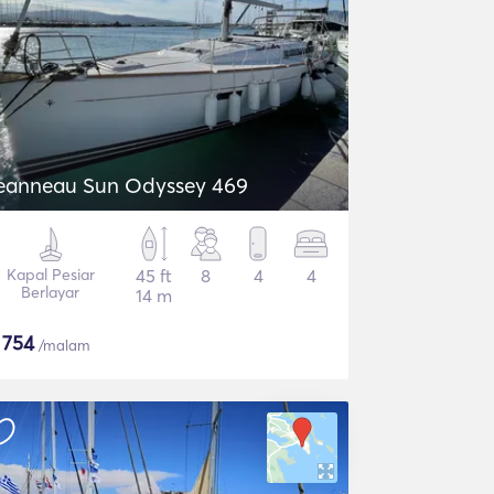
eanneau Sun Odyssey 469
Kapal Pesiar
45 ft
8
4
4
Berlayar
14 m
$
754
/malam