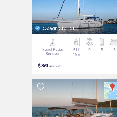
Ocean Star 51.2
Kapal Pesiar
51 ft
9
5
5
Berlayar
16 m
$
861
/malam