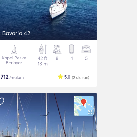
Bavaria 42
Kapal Pesiar
42 ft
8
4
5
Berlayar
13 m
$
712
5.0
/malam
(2
ulasan
)