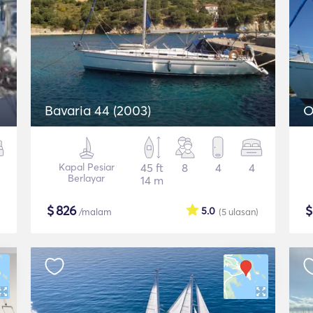
Bavaria 44 (2003)
O
Kapal Pesiar
45 ft
8
4
4
Berlayar
14 m
$
826
5.0
/malam
(5
ulasan
)