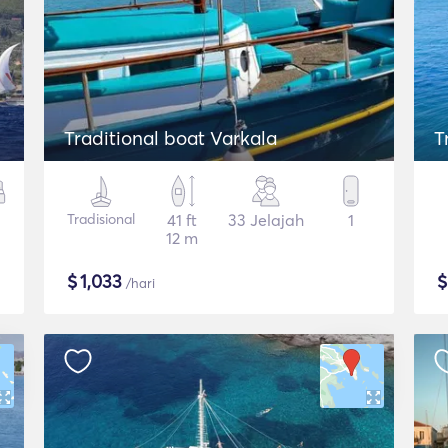
Traditional boat Varkala
T
Tradisional
41 ft
33 Jelajah
1
12 m
$
1,033
/hari