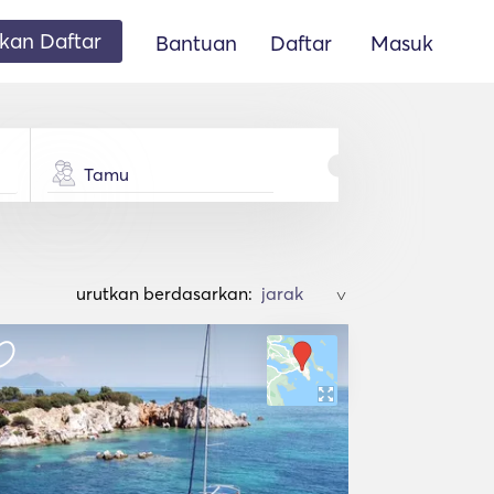
an Daftar
Bantuan
Daftar
Masuk
Tamu
urutkan berdasarkan:
>