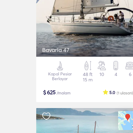
Bavaria 47
Kapal Pesiar
48 ft
10
4
6
Berlayar
15 m
$
625
5.0
/malam
(1
ulasan
)