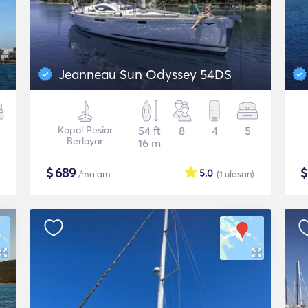
Jeanneau Sun Odyssey 54DS
Kapal Pesiar
54 ft
8
4
5
Berlayar
16 m
$
689
5.0
/malam
(1
ulasan
)