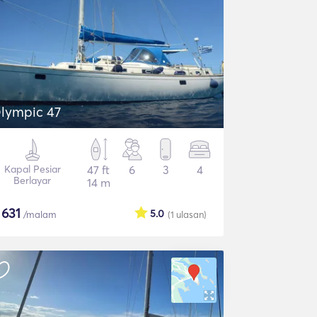
lympic 47
Kapal Pesiar
47 ft
6
3
4
Berlayar
14 m
$
631
5.0
/malam
(1
ulasan
)