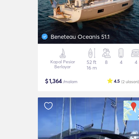
Beneteau Oceanis 51.1
Kapal Pesiar
52 ft
8
4
4
Berlayar
16 m
$
1,364
4.5
/malam
(2
ulasan
)