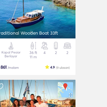
raditional Wooden Boat 33ft
Kapal Pesiar
36 ft
4
2
2
Berlayar
11 m
$
861
4.9
/malam
(9
ulasan
)