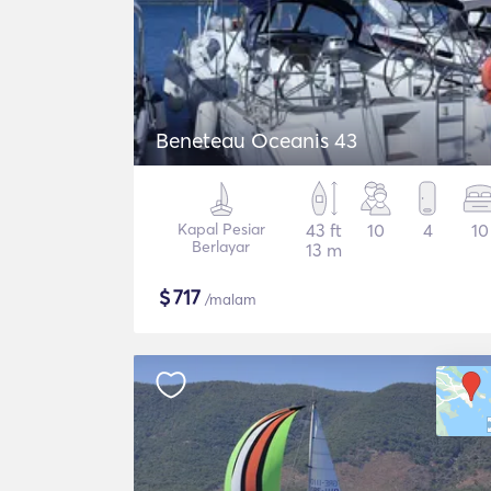
Beneteau Oceanis 43
Kapal Pesiar
43 ft
10
4
10
Berlayar
13 m
$
717
/malam