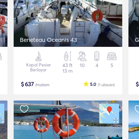
Beneteau Oceanis 43
G
Kapal Pesiar
43 ft
10
4
5
Berlayar
13 m
$
637
5.0
/malam
(1
ulasan
)