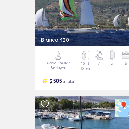
Bianca 420
Kapal Pesiar
42 ft
7
3
5
Berlayar
13 m
$
505
/malam