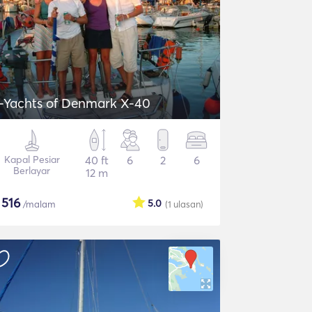
-Yachts of Denmark X-40
Kapal Pesiar
40 ft
6
2
6
Berlayar
12 m
$
516
5.0
/malam
(1
ulasan
)