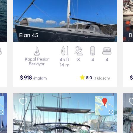
Elan 45
B
Kapal Pesiar
45 ft
8
4
4
Berlayar
14 m
$
918
5.0
/malam
(1
ulasan
)