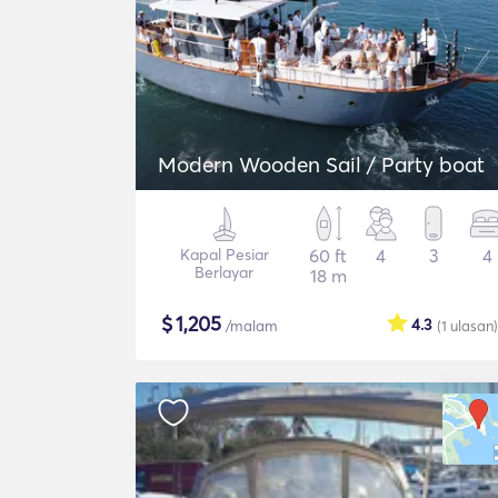
Modern Wooden Sail / Party boat
Kapal Pesiar
60 ft
4
3
4
Berlayar
18 m
$
1,205
4.3
/malam
(1
ulasan
)