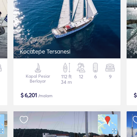
Kocatepe Tersanesi
J
Kapal Pesiar
112 ft
12
6
9
Berlayar
34 m
$
6,201
/malam