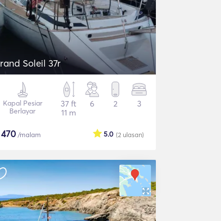
rand Soleil 37r
Kapal Pesiar
37 ft
6
2
3
Berlayar
11 m
$
470
5.0
/malam
(2
ulasan
)