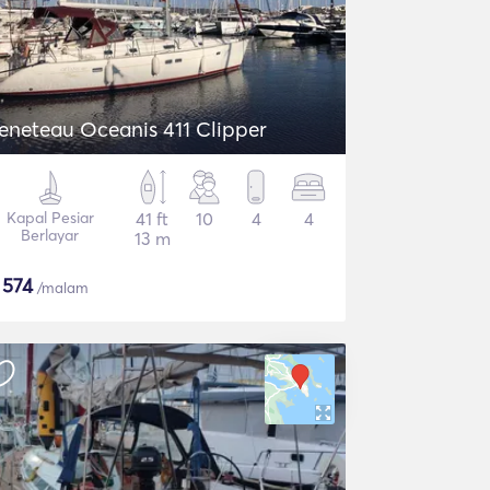
eneteau Oceanis 411 Clipper
Kapal Pesiar
41 ft
10
4
4
Berlayar
13 m
$
574
/malam