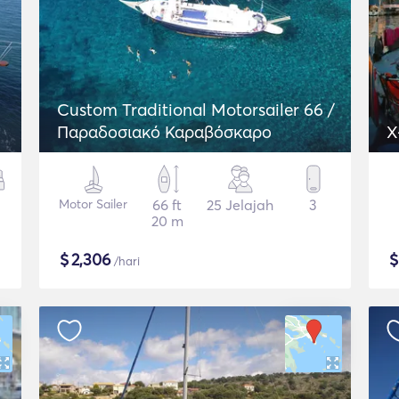
Custom Traditional Motorsailer 66 /
Παραδοσιακό Καραβόσκαρο
X
Motor Sailer
66 ft
25 Jelajah
3
20 m
$
2,306
/hari