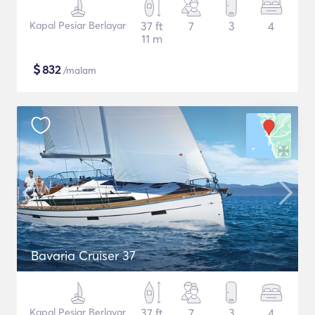
Kapal Pesiar Berlayar
37 ft
7
3
4
11 m
$
832
/malam
Bavaria Cruiser 37
Kapal Pesiar Berlayar
37 ft
7
3
4