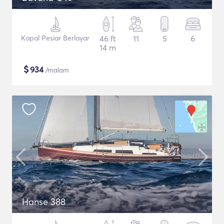
Kapal Pesiar Berlayar
46 ft
11
5
6
14 m
$
934
/malam
Hanse 388