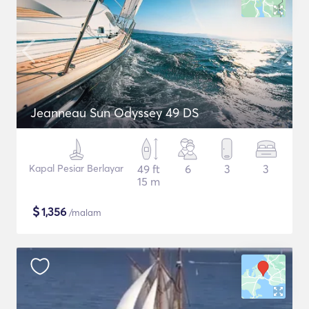
Jeanneau Sun Odyssey 49 DS
Kapal Pesiar Berlayar
49 ft
6
3
3
15 m
$
1,356
/malam