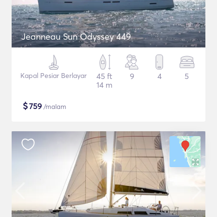
Jeanneau Sun Odyssey 449
Kapal Pesiar Berlayar
45 ft
9
4
5
14 m
$
759
/malam