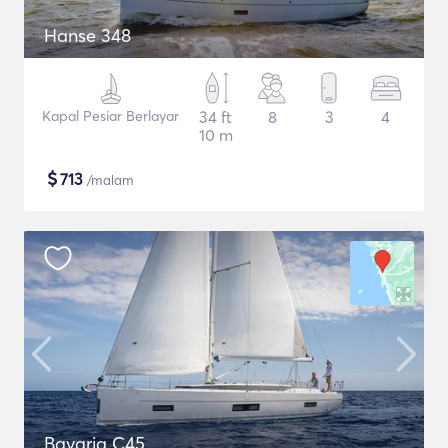
Hanse 348
Kapal Pesiar Berlayar
34 ft
8
3
4
10 m
$
713
/malam
Bavaria C45