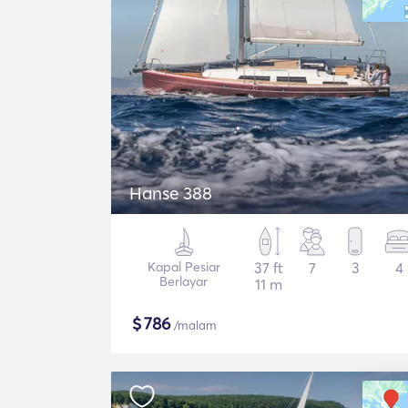
Hanse 388
Kapal Pesiar
37 ft
7
3
4
Berlayar
11 m
$
786
/malam