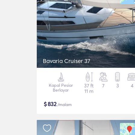
Bavaria Cruiser 37
Kapal Pesiar
37 ft
7
3
4
Berlayar
11 m
$
832
/malam