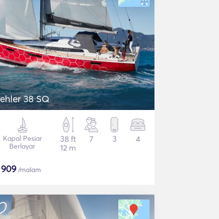
ehler 38 SQ
Kapal Pesiar
38 ft
7
3
4
Berlayar
12 m
$
909
/malam