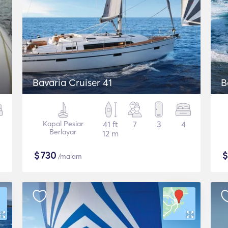
Bavaria Cruiser 41
B
Kapal Pesiar
41 ft
7
3
4
Berlayar
12 m
$
730
/malam