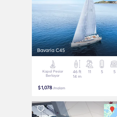
Bavaria C45
Kapal Pesiar
46 ft
11
5
5
Berlayar
14 m
$
1,078
/malam