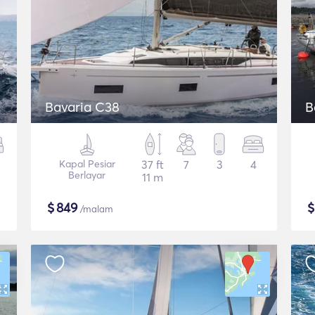
Bavaria C38
B
Kapal Pesiar
37 ft
7
3
4
Berlayar
11 m
$
849
/malam