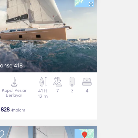
anse 418
Kapal Pesiar
41 ft
7
3
4
Berlayar
12 m
$
828
/malam