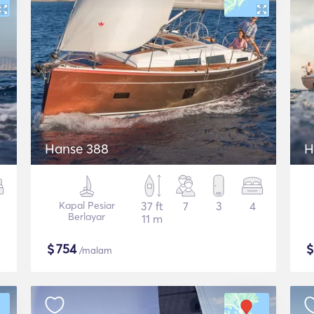
Hanse 388
H
Kapal Pesiar
37 ft
7
3
4
Berlayar
11 m
$
754
/malam