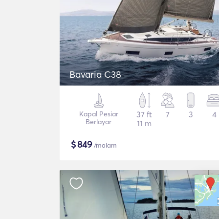
Bavaria C38
Kapal Pesiar
37 ft
7
3
4
Berlayar
11 m
$
849
/malam