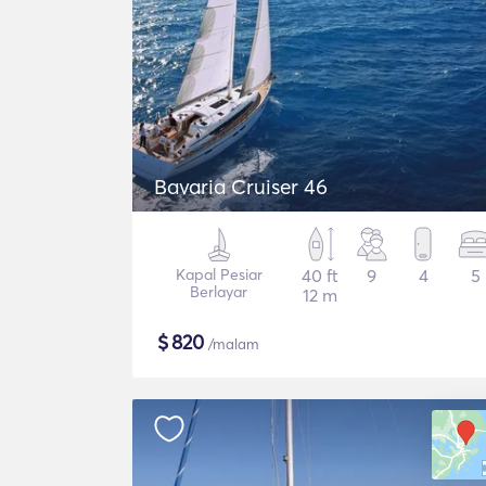
Bavaria Cruiser 46
Kapal Pesiar
40 ft
9
4
5
Berlayar
12 m
$
820
/malam