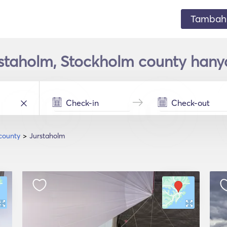
Tambahk
rstaholm, Stockholm county han
county
Jurstaholm