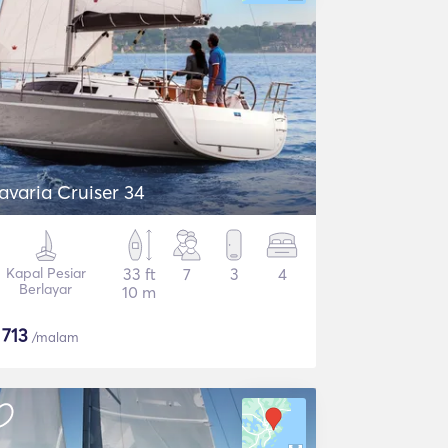
avaria Cruiser 34
Kapal Pesiar
33 ft
7
3
4
Berlayar
10 m
$
713
/malam