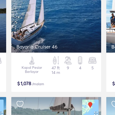
Bavaria Cruiser 46
B
Kapal Pesiar
47 ft
9
4
5
Berlayar
14 m
$
1,078
/malam