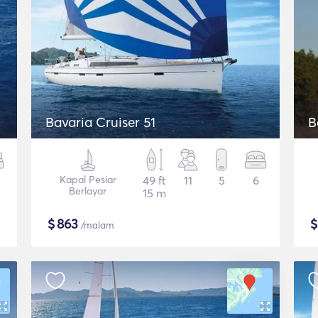
Bavaria Cruiser 51
B
Kapal Pesiar
49 ft
11
5
6
Berlayar
15 m
$
863
/malam