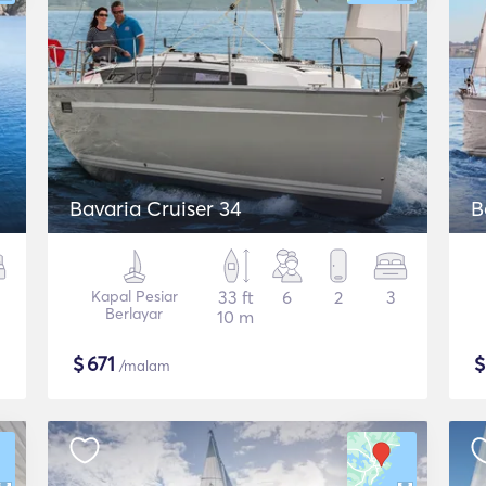
Bavaria Cruiser 34
B
Kapal Pesiar
33 ft
6
2
3
Berlayar
10 m
$
671
/malam