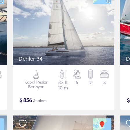
Dehler 34
D
Kapal Pesiar
33 ft
6
2
3
Berlayar
10 m
$
856
/malam