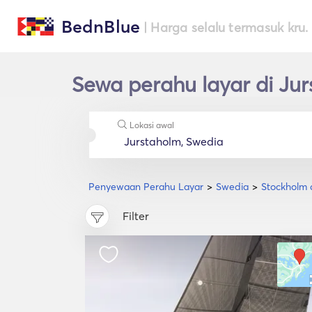
BednBlue
| Harga selalu termasuk kru.
Sewa perahu layar di Ju
Lokasi awal
Penyewaan Perahu Layar
Swedia
Stockholm 
Filter