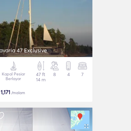
avaria 47 Exclusive
Kapal Pesiar
47 ft
8
4
7
Berlayar
14 m
$
1,171
/malam