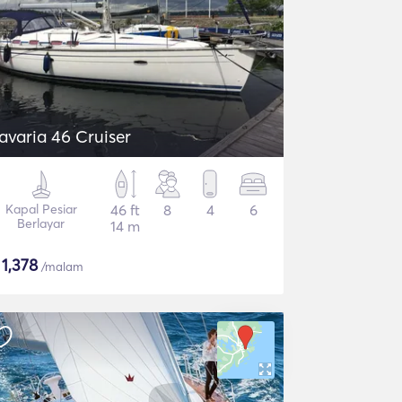
avaria 46 Cruiser
Kapal Pesiar
46 ft
8
4
6
Berlayar
14 m
$
1,378
/malam