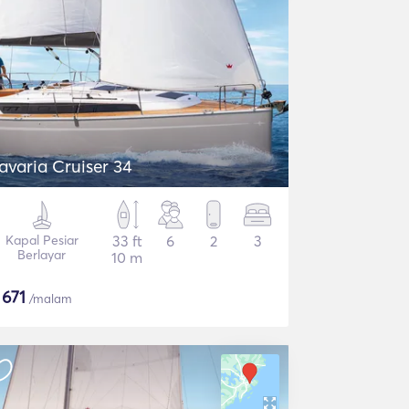
avaria Cruiser 34
Kapal Pesiar
33 ft
6
2
3
Berlayar
10 m
$
671
/malam