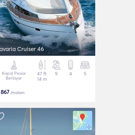
avaria Cruiser 46
Kapal Pesiar
47 ft
9
4
5
Berlayar
14 m
$
867
/malam