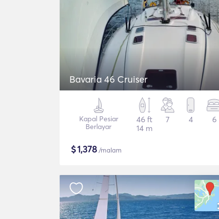
Bavaria 46 Cruiser
Kapal Pesiar
46 ft
7
4
6
Berlayar
14 m
$
1,378
/malam