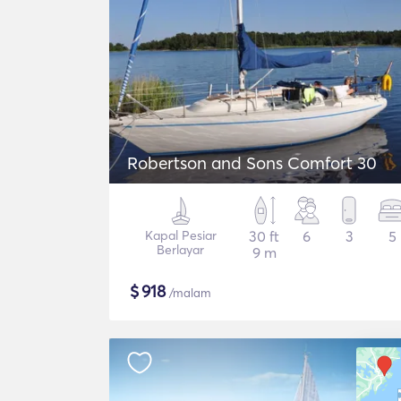
Robertson and Sons Comfort 30
Kapal Pesiar
30 ft
6
3
5
Berlayar
9 m
$
918
/malam