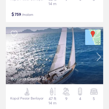
14 m
$
759
/malam
Bavaria Cruiser 46
Kapal Pesiar Berlayar
47 ft
9
4
5
14 m