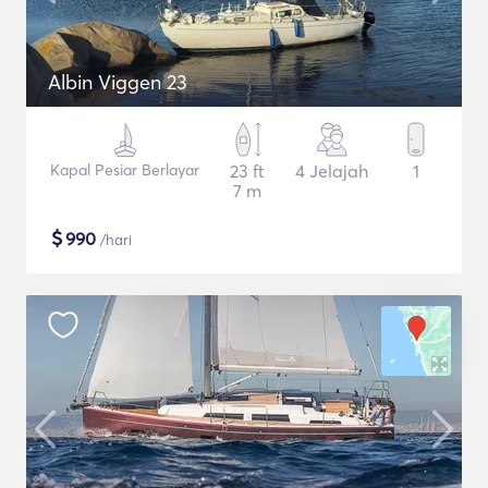
Albin Viggen 23
Kapal Pesiar Berlayar
23 ft
4 Jelajah
1
7 m
$
990
/hari