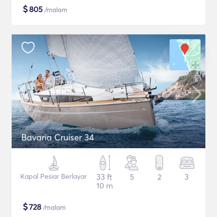
$
805
/malam
Bavaria Cruiser 34
Kapal Pesiar Berlayar
33 ft
5
2
3
10 m
$
728
/malam