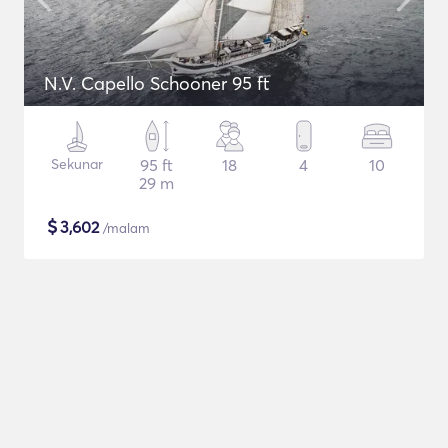
N.V. Capello Schooner 95 ft
Sekunar
95 ft
18
4
10
29 m
$
3,602
/malam