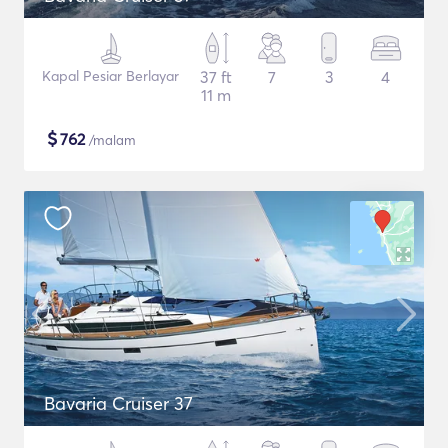
Kapal Pesiar Berlayar
37 ft
7
3
4
11 m
$
762
/malam
Bavaria Cruiser 37