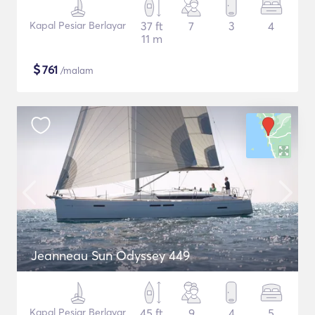
Kapal Pesiar Berlayar
37 ft
7
3
4
11 m
$
761
/malam
Jeanneau Sun Odyssey 449
Kapal Pesiar Berlayar
45 ft
9
4
5