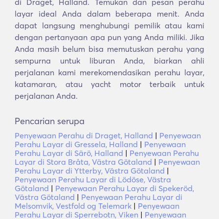
di Draget, Halland. Temukan dan pesan perahu
layar ideal Anda dalam beberapa menit. Anda
dapat langsung menghubungi pemilik atau kami
dengan pertanyaan apa pun yang Anda miliki. Jika
Anda masih belum bisa memutuskan perahu yang
sempurna untuk liburan Anda, biarkan ahli
perjalanan kami merekomendasikan perahu layar,
katamaran, atau yacht motor terbaik untuk
perjalanan Anda.
Pencarian serupa
Penyewaan Perahu di Draget, Halland
|
Penyewaan
Perahu Layar di Gressela, Halland
|
Penyewaan
Perahu Layar di Särö, Halland
|
Penyewaan Perahu
Layar di Stora Bråta, Västra Götaland
|
Penyewaan
Perahu Layar di Ytterby, Västra Götaland
|
Penyewaan Perahu Layar di Lödöse, Västra
Götaland
|
Penyewaan Perahu Layar di Spekeröd,
Västra Götaland
|
Penyewaan Perahu Layar di
Melsomvik, Vestfold og Telemark
|
Penyewaan
Perahu Layar di Sperrebotn, Viken
|
Penyewaan