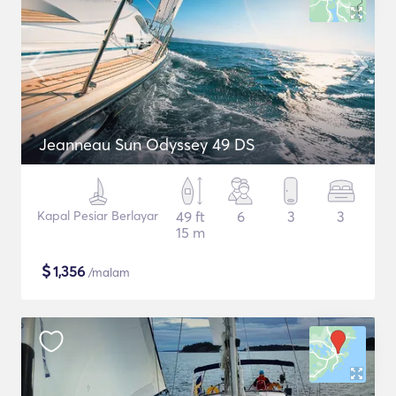
Jeanneau Sun Odyssey 49 DS
Kapal Pesiar Berlayar
49 ft
6
3
3
15 m
$
1,356
/malam