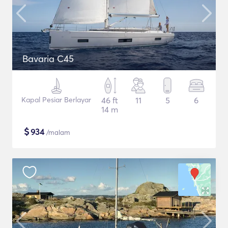
Bavaria C45
Kapal Pesiar Berlayar
46 ft
11
5
6
14 m
$
934
/malam