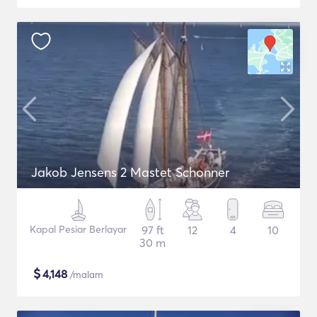
Jakob Jensens 2 Mastet Schonner
Kapal Pesiar Berlayar
97 ft
12
4
10
30 m
$
4,148
/malam