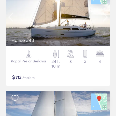
Hanse 348
Kapal Pesiar Berlayar
34 ft
8
3
4
10 m
$
713
/malam