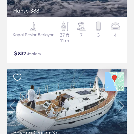
Hanse 388
Kapal Pesiar Berlayar
37 ft
7
3
4
11 m
$
832
/malam
Bavaria Cruiser 37