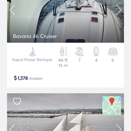
Bavaria 46 Cruiser
Kapal Pesiar Berlayar
46 ft
7
4
6
14 m
$
1,378
/malam