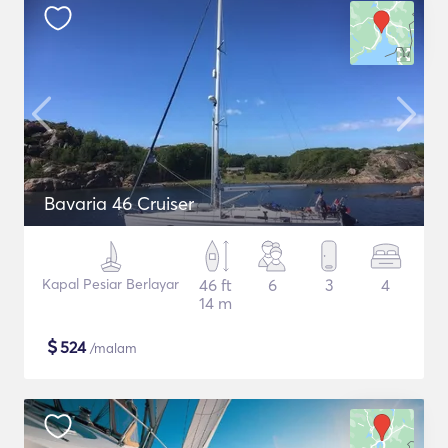
Bavaria 46 Cruiser
Kapal Pesiar Berlayar
46 ft
6
3
4
14 m
$
524
/malam