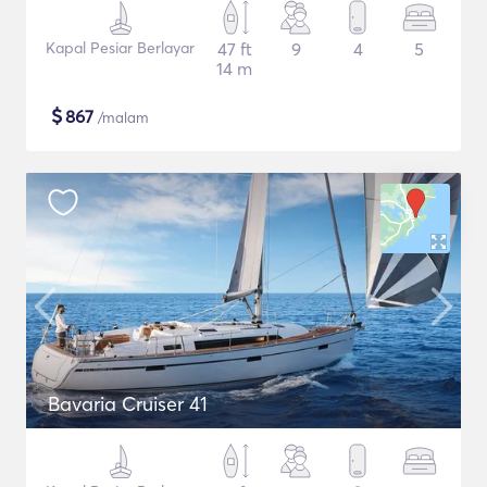
Kapal Pesiar Berlayar
47 ft
9
4
5
14 m
$
867
/malam
Bavaria Cruiser 41