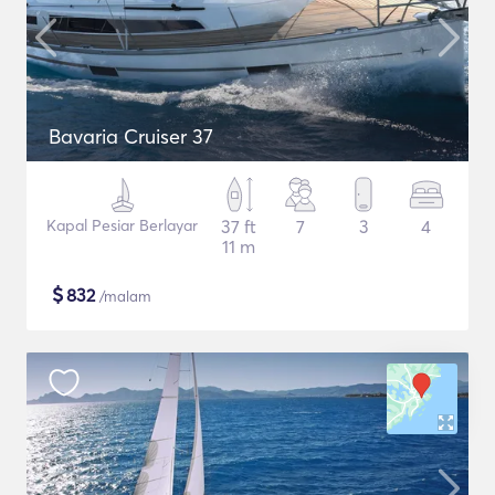
Bavaria Cruiser 37
Kapal Pesiar Berlayar
37 ft
7
3
4
11 m
$
832
/malam