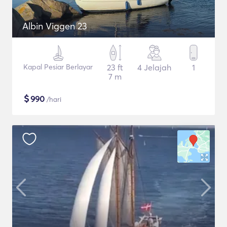
Albin Viggen 23
Kapal Pesiar Berlayar
23 ft
4 Jelajah
1
7 m
$
990
/hari