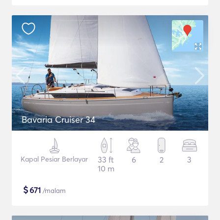
Bavaria Cruiser 34
Kapal Pesiar Berlayar
33 ft
6
2
3
10 m
$
671
/malam