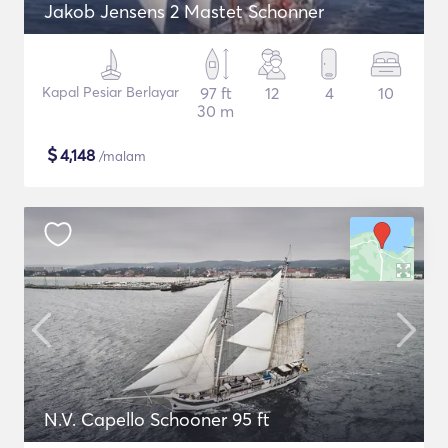
Jakob Jensens 2 Mastet Schonner
Kapal Pesiar Berlayar
97 ft
12
4
10
30 m
$
4,148
/malam
N.V. Capello Schooner 95 ft