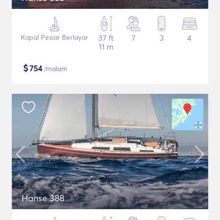
Kapal Pesiar Berlayar
37 ft
7
3
4
11 m
$
754
/malam
Hanse 388