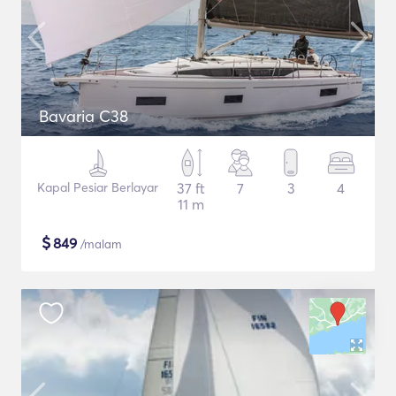
Bavaria C38
Kapal Pesiar Berlayar
37 ft
7
3
4
11 m
$
849
/malam