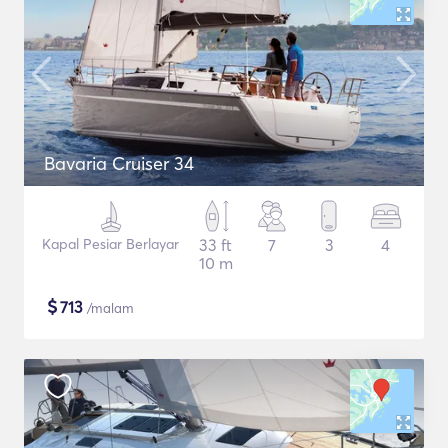
Bavaria Cruiser 34
Kapal Pesiar Berlayar
33 ft
7
3
4
10 m
$
713
/malam