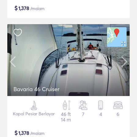
$
1,378
/malam
Bavaria 46 Cruiser
Kapal Pesiar Berlayar
46 ft
7
4
6
14 m
$
1,378
/malam