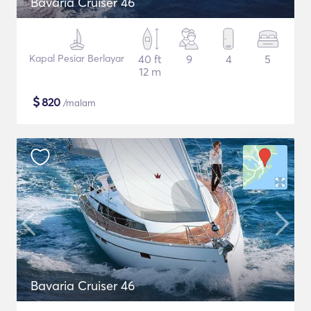
Bavaria Cruiser 46
Kapal Pesiar Berlayar
40 ft
9
4
5
12 m
$
820
/malam
Bavaria Cruiser 46