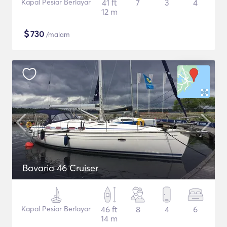
Kapal Pesiar Berlayar
41 ft
7
3
4
12 m
$
730
/malam
Bavaria 46 Cruiser
Kapal Pesiar Berlayar
46 ft
8
4
6
14 m