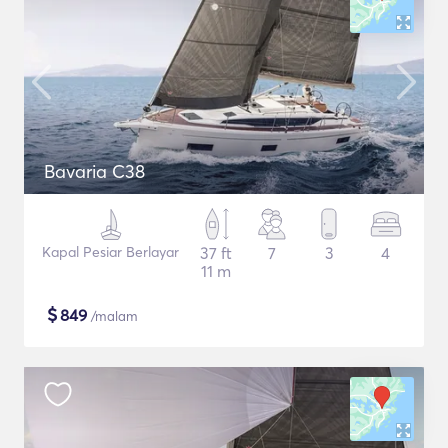
Bavaria C38
Kapal Pesiar Berlayar
37 ft
7
3
4
11 m
$
849
/malam