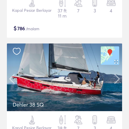
Kapal Pesiar Berlayar
37 ft
7
3
4
11 m
$
786
/malam
Dehler 38 SQ
Kapal Pesiar Berlayar
38 ft
7
3
4