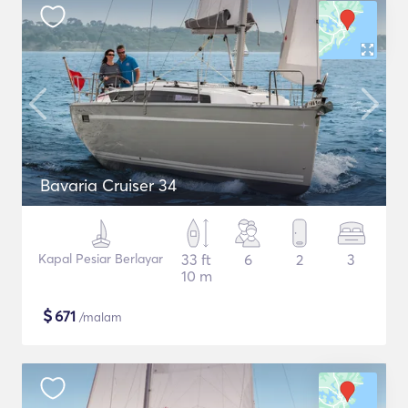
Bavaria Cruiser 34
Kapal Pesiar Berlayar
33 ft
6
2
3
10 m
$
671
/malam