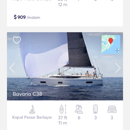
12 m
$
909
/malam
Bavaria C38
Kapal Pesiar Berlayar
37 ft
6
3
3
11 m