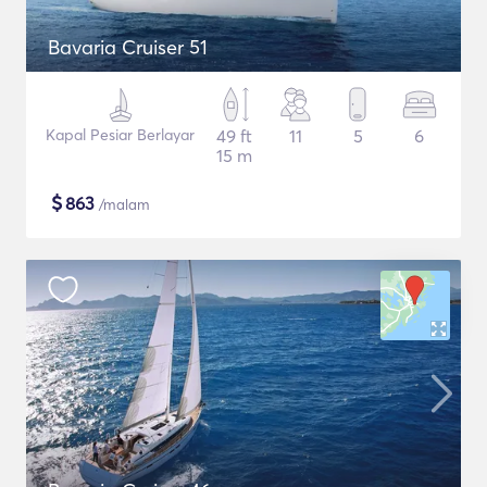
Bavaria Cruiser 51
Kapal Pesiar Berlayar
49 ft
11
5
6
15 m
$
863
/malam