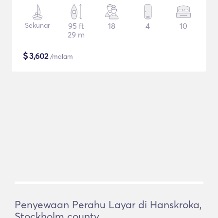
Sekunar
95 ft
18
4
10
29 m
$
3,602
/malam
Penyewaan Perahu Layar di Hanskroka,
Stockholm county