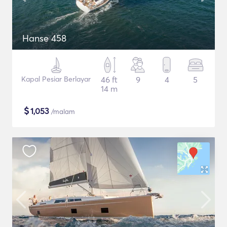
Hanse 458
Kapal Pesiar Berlayar
46 ft
9
4
5
14 m
$
1,053
/malam