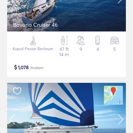
Bavaria Cruiser 46
Kapal Pesiar Berlayar
47 ft
9
4
5
14 m
$
1,078
/malam