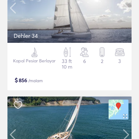
Dehler 34
Kapal Pesiar Berlayar
33 ft
6
2
3
10 m
$
856
/malam