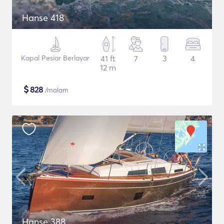
Hanse 418
Kapal Pesiar Berlayar
41 ft
7
3
4
12 m
$
828
/malam
Hanse 388