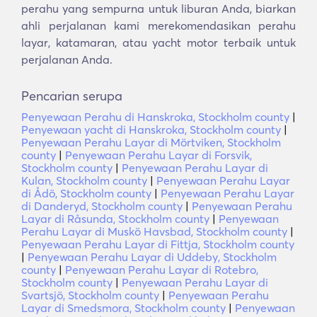
perahu yang sempurna untuk liburan Anda, biarkan
ahli perjalanan kami merekomendasikan perahu
layar, katamaran, atau yacht motor terbaik untuk
perjalanan Anda.
Pencarian serupa
Penyewaan Perahu di Hanskroka, Stockholm county
|
Penyewaan yacht di Hanskroka, Stockholm county
|
Penyewaan Perahu Layar di Mörtviken, Stockholm
county
|
Penyewaan Perahu Layar di Forsvik,
Stockholm county
|
Penyewaan Perahu Layar di
Kulan, Stockholm county
|
Penyewaan Perahu Layar
di Ådö, Stockholm county
|
Penyewaan Perahu Layar
di Danderyd, Stockholm county
|
Penyewaan Perahu
Layar di Råsunda, Stockholm county
|
Penyewaan
Perahu Layar di Muskö Havsbad, Stockholm county
|
Penyewaan Perahu Layar di Fittja, Stockholm county
|
Penyewaan Perahu Layar di Uddeby, Stockholm
county
|
Penyewaan Perahu Layar di Rotebro,
Stockholm county
|
Penyewaan Perahu Layar di
Svartsjö, Stockholm county
|
Penyewaan Perahu
Layar di Smedsmora, Stockholm county
|
Penyewaan