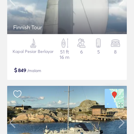
Finnish Tour
Kapal Pesiar Berlayar
51 ft
6
5
8
16 m
$
849
/malam