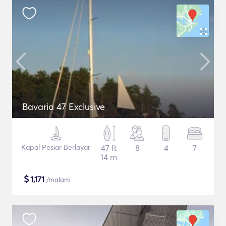
Bavaria 47 Exclusive
Kapal Pesiar Berlayar
47 ft
8
4
7
14 m
$
1,171
/malam