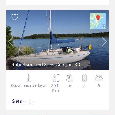
Robertson and Sons Comfort 30
Kapal Pesiar Berlayar
30 ft
6
3
5
9 m
$
918
/malam