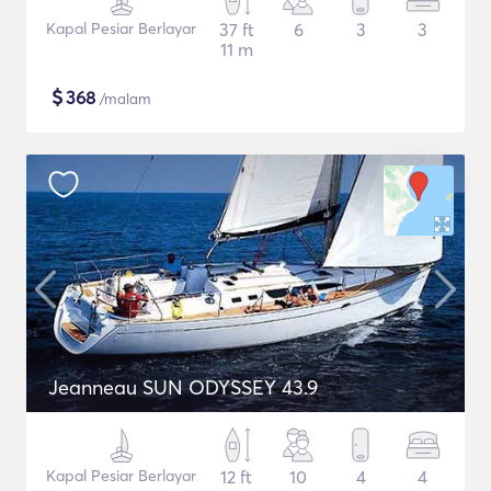
Kapal Pesiar Berlayar
37 ft
6
3
3
11 m
$
368
/malam
Jeanneau SUN ODYSSEY 43.9
Kapal Pesiar Berlayar
12 ft
10
4
4