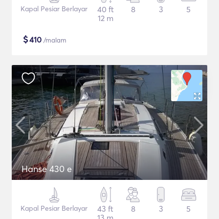
Kapal Pesiar Berlayar
40 ft
8
3
5
12 m
$
410
/malam
Hanse 430 e
Kapal Pesiar Berlayar
43 ft
8
3
5
13 m