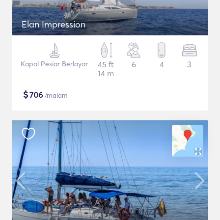
Elan Impression
Kapal Pesiar Berlayar
45 ft
6
4
3
14 m
$
706
/malam