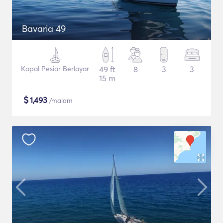
Bavaria 49
Kapal Pesiar Berlayar
49 ft
8
3
3
15 m
$
1,493
/malam