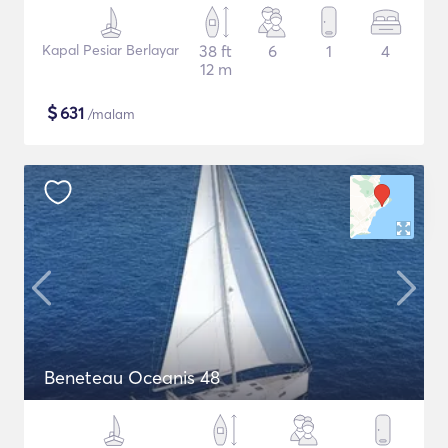
Kapal Pesiar Berlayar
38 ft
6
1
4
12 m
$
631
/malam
Beneteau Oceanis 48