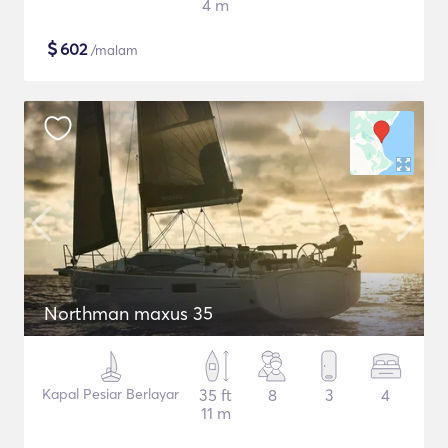
4 m
$
602
/malam
Northman maxus 35
Kapal Pesiar Berlayar
35 ft
8
3
4
11 m