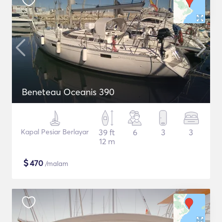
Beneteau Oceanis 390
Kapal Pesiar Berlayar
39 ft
6
3
3
12 m
$
470
/malam