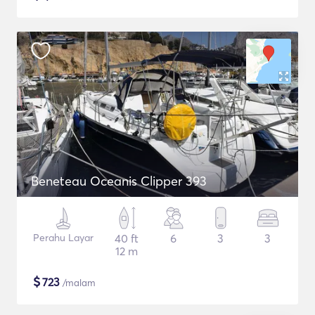
Beneteau Oceanis Clipper 393
Perahu Layar
40 ft
6
3
3
12 m
$
723
/malam