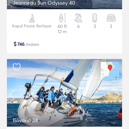
Jeanneau Sun Odyssey 40
Kapal Pesiar Berlayar
40 ft
6
3
3
12 m
$
746
/malam
Bavaria 38