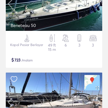
Beneteau 50
Kapal Pesiar Berlayar
49 ft
6
3
3
15 m
$
723
/malam