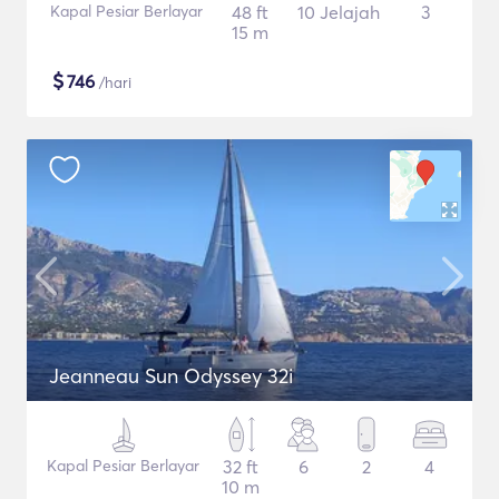
Kapal Pesiar Berlayar
48 ft
10 Jelajah
3
15 m
$
746
/hari
Jeanneau Sun Odyssey 32i
Kapal Pesiar Berlayar
32 ft
6
2
4
10 m