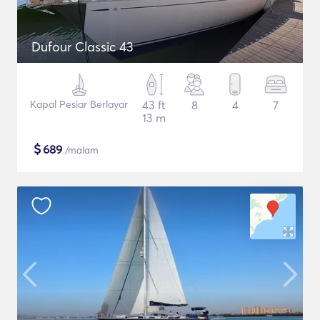
Dufour Classic 43
Kapal Pesiar Berlayar
43 ft
8
4
7
13 m
$
689
/malam