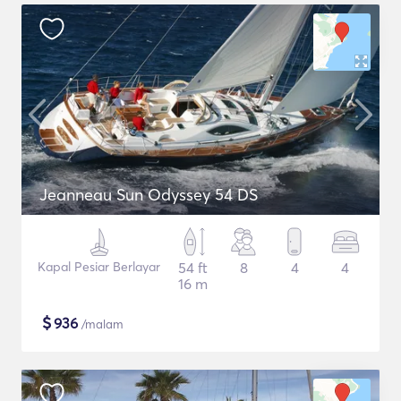
Jeanneau Sun Odyssey 54 DS
Kapal Pesiar Berlayar
54 ft
8
4
4
16 m
$
936
/malam