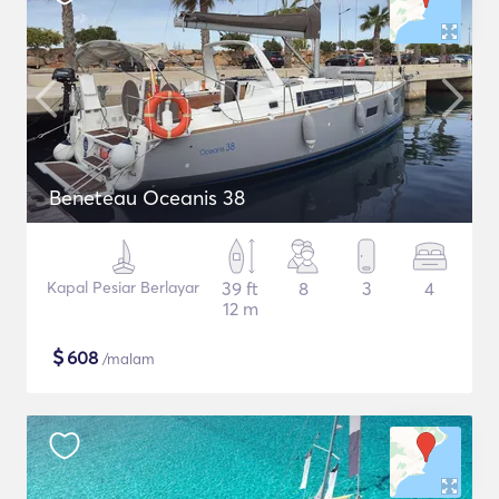
Beneteau Oceanis 38
Kapal Pesiar Berlayar
39 ft
8
3
4
12 m
$
608
/malam