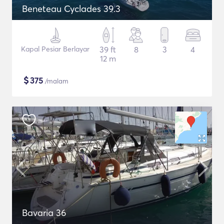
Beneteau Cyclades 39.3
Kapal Pesiar Berlayar
39 ft
8
3
4
12 m
$
375
/malam
Bavaria 36