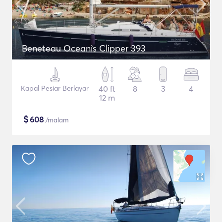
Beneteau Oceanis Clipper 393
Kapal Pesiar Berlayar
40 ft
8
3
4
12 m
$
608
/malam