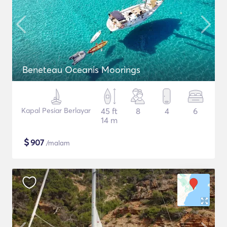
Beneteau Oceanis Moorings
Kapal Pesiar Berlayar
45 ft
8
4
6
14 m
$
907
/malam