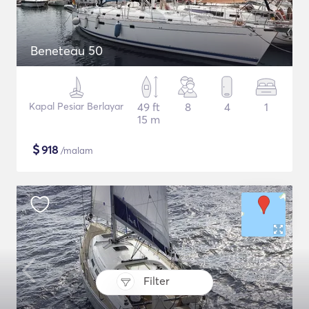
Beneteau 50
Kapal Pesiar Berlayar
49 ft
8
4
1
15 m
$
918
/malam
Filter