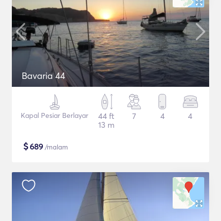
Bavaria 44
Kapal Pesiar Berlayar
44 ft
7
4
4
13 m
$
689
/malam