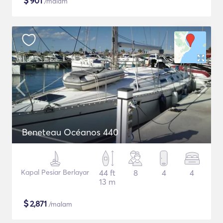
$
901
/malam
Beneteau Océanos 440
Kapal Pesiar Berlayar
44 ft
8
4
4
13 m
$
2,871
/malam