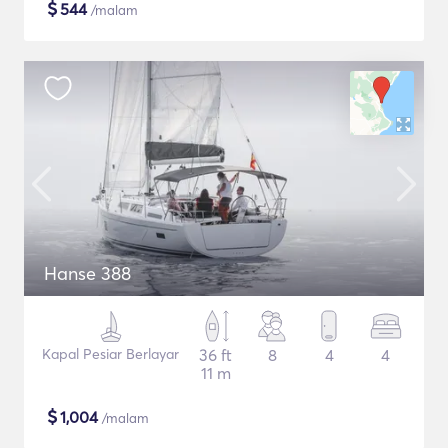
$
544
/malam
Hanse 388
Kapal Pesiar Berlayar
36 ft
8
4
4
11 m
$
1,004
/malam