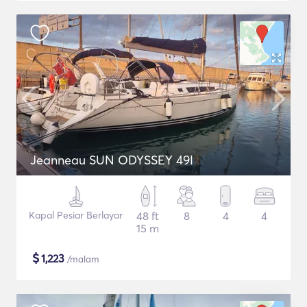
Jeanneau SUN ODYSSEY 49I
Kapal Pesiar Berlayar
48 ft
8
4
4
15 m
$
1,223
/malam