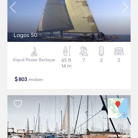
Lagos 50
Kapal Pesiar Berlayar
45 ft
7
2
3
14 m
$
803
/malam