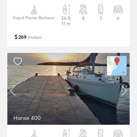
Kapal Pesiar Berlayar
36 ft
8
3
4
11 m
$
269
/malam
Hanse 400