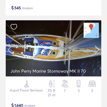
$
545
/malam
John Perry Marine Stornoway MK II 70
Kapal Pesiar Berlayar
70 ft
7
3
3
21 m
$
1,640
/malam