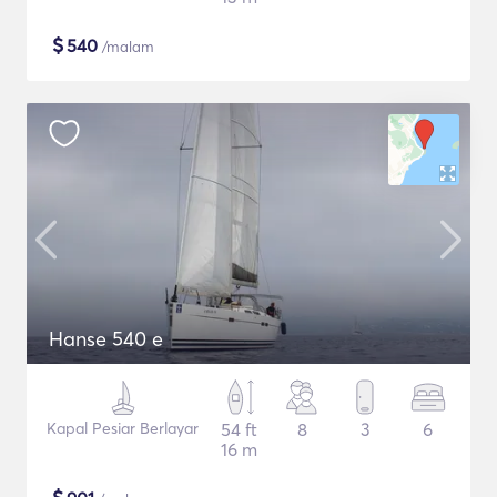
$
540
/malam
Hanse 540 e
Kapal Pesiar Berlayar
54 ft
8
3
6
16 m