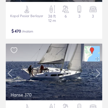
Kapal Pesiar Berlayar
38 ft
6
3
3
12 m
$
470
/malam
Hanse 370