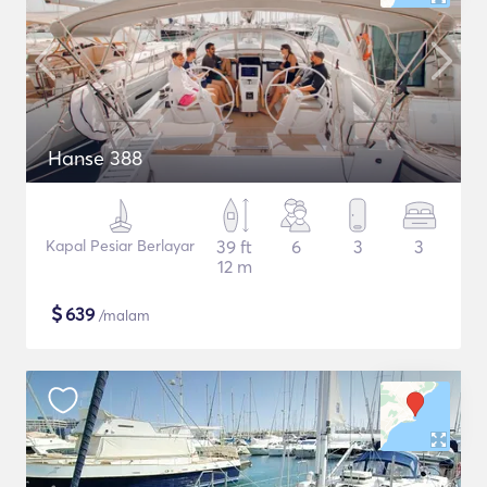
Hanse 388
Kapal Pesiar Berlayar
39 ft
6
3
3
12 m
$
639
/malam