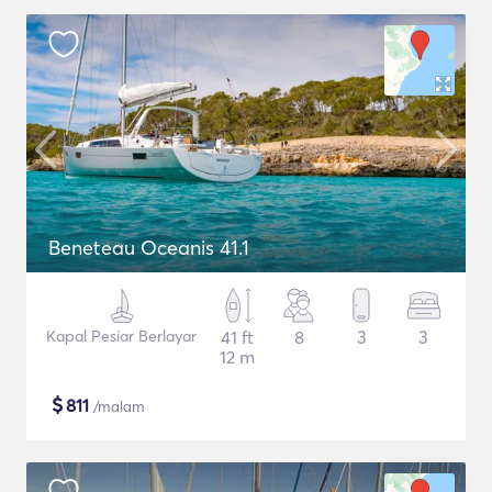
Beneteau Oceanis 41.1
Kapal Pesiar Berlayar
41 ft
8
3
3
12 m
$
811
/malam