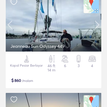
Jeanneau Sun Odyssey 449
Kapal Pesiar Berlayar
46 ft
6
3
4
14 m
$
860
/malam