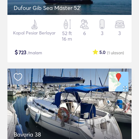
Dufour Gib Sea Máster 52’
Kapal Pesiar Berlayar
52 ft
6
3
3
16 m
$
723
5.0
/malam
(1
ulasan
)
Bavaria 38