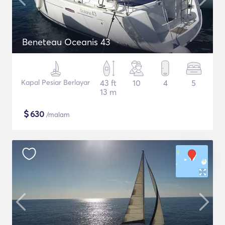
Beneteau Oceanis 43
Kapal Pesiar Berlayar
43 ft
10
4
5
13 m
$
630
/malam