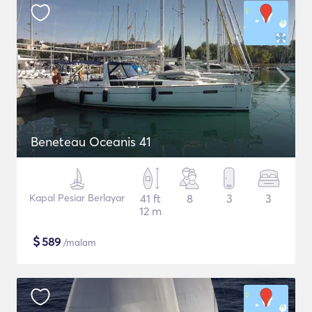
Beneteau Oceanis 41
Kapal Pesiar Berlayar
41 ft
8
3
3
12 m
$
589
/malam