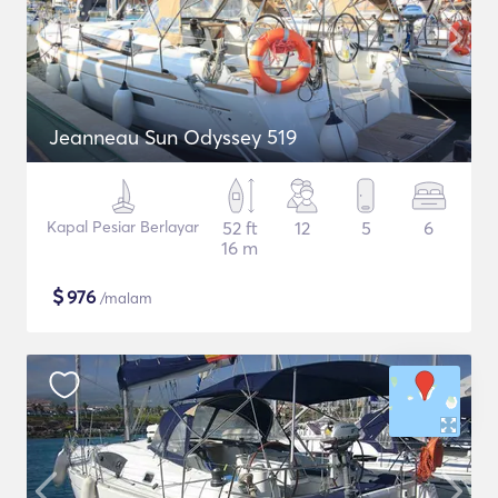
Jeanneau Sun Odyssey 519
Kapal Pesiar Berlayar
52 ft
12
5
6
16 m
$
976
/malam