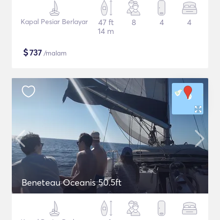
Kapal Pesiar Berlayar
47 ft
8
4
4
14 m
$
737
/malam
Beneteau Oceanis 50.5ft