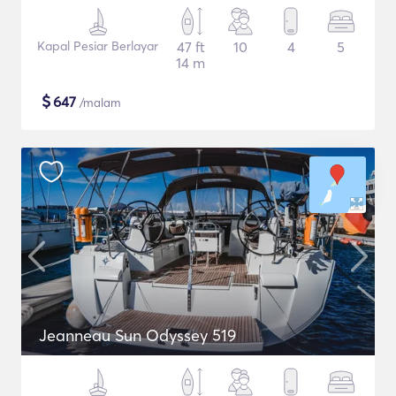
Kapal Pesiar Berlayar
47 ft
10
4
5
14 m
$
647
/malam
Jeanneau Sun Odyssey 519