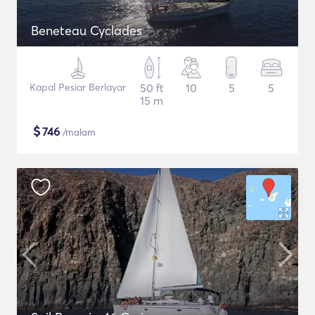
Beneteau Cyclades
Kapal Pesiar Berlayar
50 ft
10
5
5
15 m
$
746
/malam