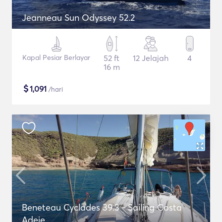
Jeanneau Sun Odyssey 52.2
Kapal Pesiar Berlayar
52 ft
12 Jelajah
4
16 m
$
1,091
/hari
Beneteau Cyclades 39.3 - Sailing Costa
Adeje