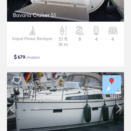
Bavaria Cruiser 51
Kapal Pesiar Berlayar
51 ft
8
4
4
16 m
$
679
/malam