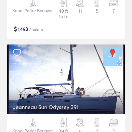
Kapal Pesiar Berlayar
49 ft
11
5
7
15 m
$
1,493
/malam
Jeanneau Sun Odyssey 39i
Kapal Pesiar Berlayar
39 ft
6
3
3