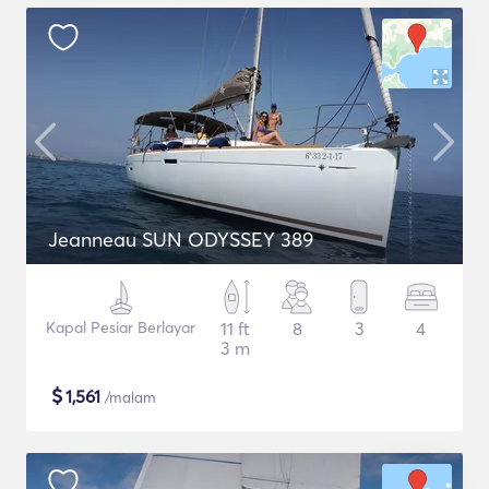
Jeanneau SUN ODYSSEY 389
Kapal Pesiar Berlayar
11 ft
8
3
4
3 m
$
1,561
/malam