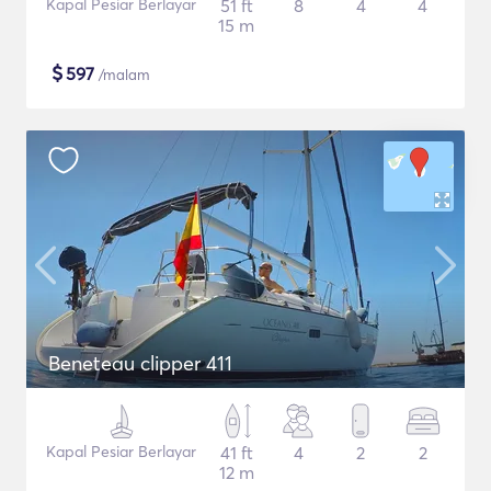
Kapal Pesiar Berlayar
51 ft
8
4
4
15 m
$
597
/malam
Beneteau clipper 411
Kapal Pesiar Berlayar
41 ft
4
2
2
12 m