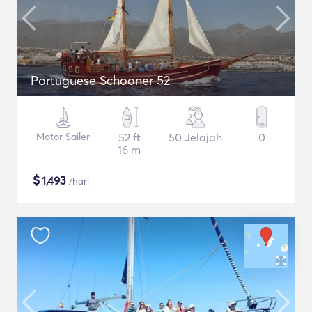
Portuguese Schooner 52
Motor Sailer
52 ft
50 Jelajah
0
16 m
$
1,493
/hari