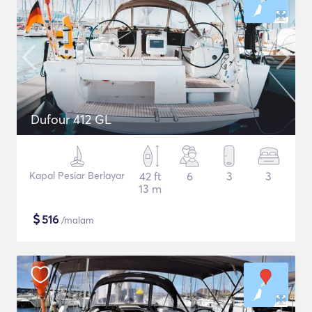
Dufour 412 GL
Kapal Pesiar Berlayar
42 ft
6
3
3
13 m
$
516
/malam