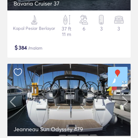
Bavaria Cruiser 37
Kapal Pesiar Berlayar
37 ft
6
3
3
11 m
$
384
/malam
Jeanneau Sun Odyssey 479