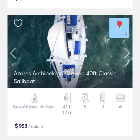
Azores Archipelago Crewed 40ft Classic
Sailboat
Kapal Pesiar Berlayar
41 ft
5
3
6
12 m
$
953
/malam