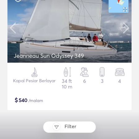
Jeanneau Sun Odyssey 349
Kapal Pesiar Berlayar
34 ft
6
3
4
10 m
$
540
/malam
Filter