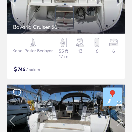
Bavaria Cruiser 56
Kapal Pesiar Berlayar
55 ft
13
6
6
17 m
$
746
/malam