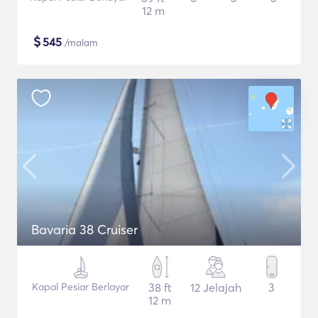
12 m
$
545
/malam
Bavaria 38 Cruiser
Kapal Pesiar Berlayar
38 ft
12 Jelajah
3
12 m