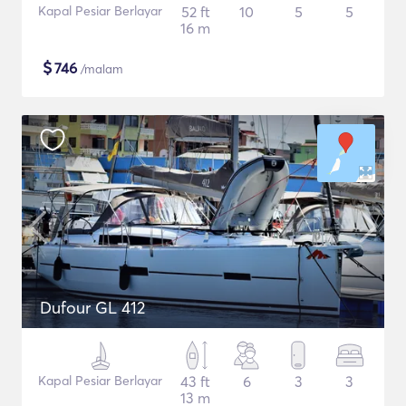
Kapal Pesiar Berlayar
52 ft
10
5
5
16 m
$
746
/malam
Dufour GL 412
Kapal Pesiar Berlayar
43 ft
6
3
3
13 m