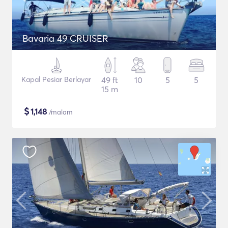
Bavaria 49 CRUISER
Kapal Pesiar Berlayar
49 ft
10
5
5
15 m
$
1,148
/malam