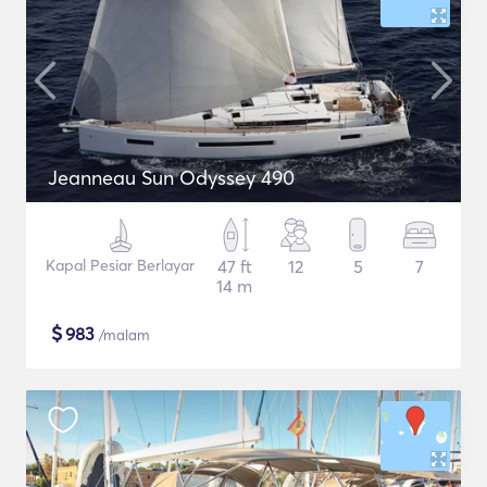
Jeanneau Sun Odyssey 490
Kapal Pesiar Berlayar
47 ft
12
5
7
14 m
$
983
/malam