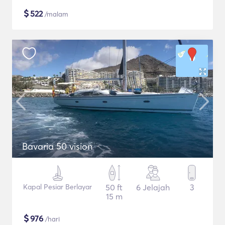
$
522
/malam
Bavaria 50 vision
Kapal Pesiar Berlayar
50 ft
6 Jelajah
3
15 m
$
976
/hari