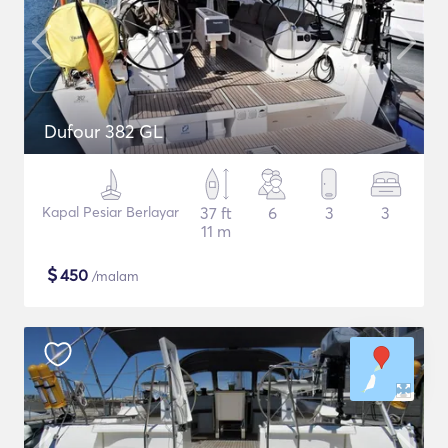
Dufour 382 GL
Kapal Pesiar Berlayar
37 ft
6
3
3
11 m
$
450
/malam