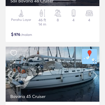
Sail Bavaria 46 Cruiser
Perahu Layar
46 ft
8
4
4
14 m
$
976
/malam
Bavaria 45 Cruiser