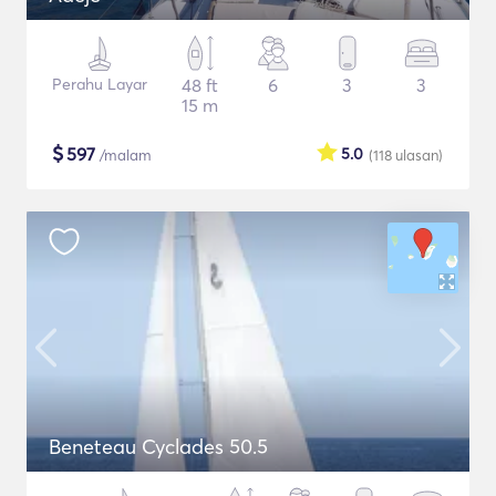
Perahu Layar
48 ft
6
3
3
15 m
$
597
5.0
/malam
(118
ulasan
)
Beneteau Cyclades 50.5