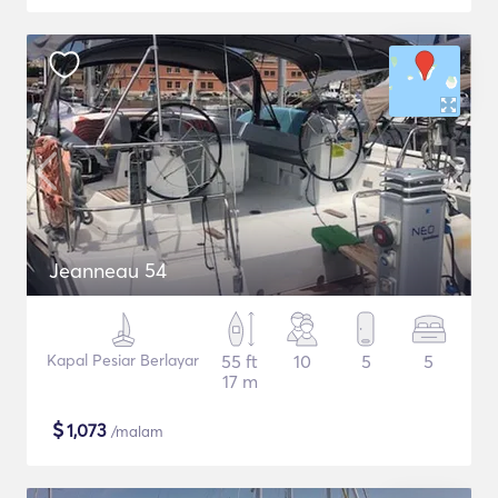
Jeanneau 54
Kapal Pesiar Berlayar
55 ft
10
5
5
17 m
$
1,073
/malam