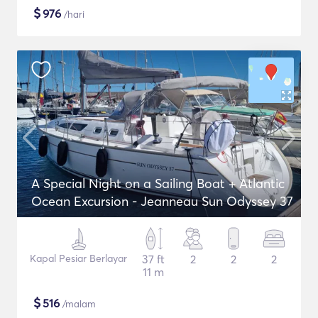
$
976
/hari
A Special Night on a Sailing Boat + Atlantic
Ocean Excursion - Jeanneau Sun Odyssey 37
Kapal Pesiar Berlayar
37 ft
2
2
2
11 m
$
516
/malam