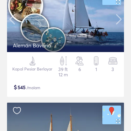
Alemán Bavaria
Kapal Pesiar Berlayar
39 ft
6
1
3
12 m
$
545
/malam