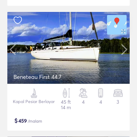
Beneteau First 44.7
Kapal Pesiar Berlayar
45 ft
4
4
3
14 m
$
459
/malam