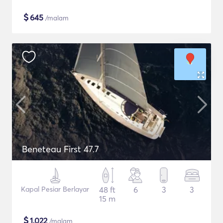
$
645
/malam
Beneteau First 47.7
Kapal Pesiar Berlayar
48 ft
6
3
3
15 m
$
1,022
/malam