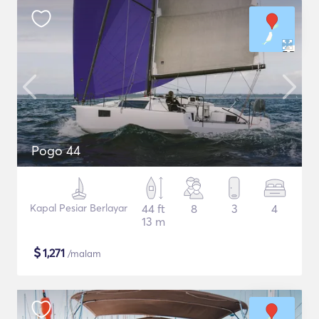
Pogo 44
Kapal Pesiar Berlayar
44 ft
8
3
4
13 m
$
1,271
/malam