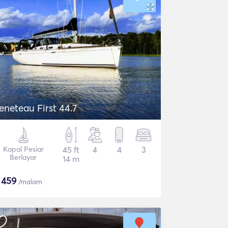
eneteau First 44.7
Kapal Pesiar
45 ft
4
4
3
Berlayar
14 m
$
459
/malam