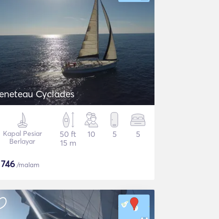
eneteau Cyclades
Kapal Pesiar
50 ft
10
5
5
Berlayar
15 m
$
746
/malam