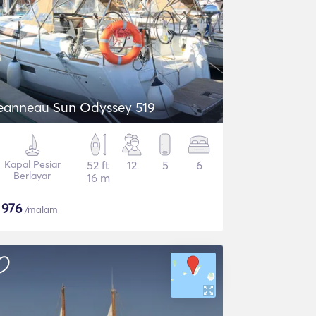
eanneau Sun Odyssey 519
Kapal Pesiar
52 ft
12
5
6
Berlayar
16 m
$
976
/malam