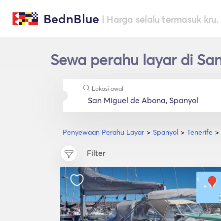
BednBlue
| Harga selalu termasuk kru.
Sewa perahu layar di Sa
Lokasi awal
Penyewaan Perahu Layar
Spanyol
Tenerife
Filter