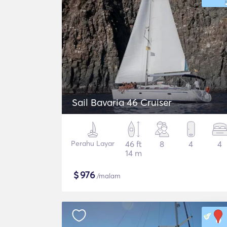
Sail Bavaria 46 Cruiser
Perahu Layar
46 ft
8
4
4
14 m
$
976
/malam