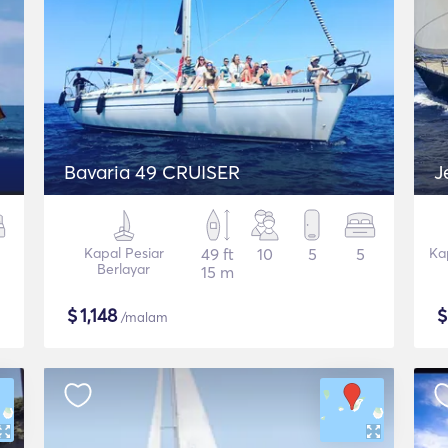
Bavaria 49 CRUISER
J
Kapal Pesiar
49 ft
10
5
5
Ka
Berlayar
15 m
$
1,148
/malam