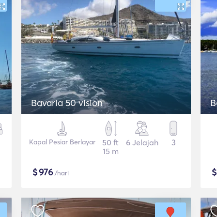
Bavaria 50 vision
B
Kapal Pesiar Berlayar
50 ft
6 Jelajah
3
15 m
$
976
/hari