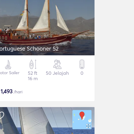
ortuguese Schooner 52
otor Sailer
52 ft
50 Jelajah
0
16 m
$
1,493
/hari