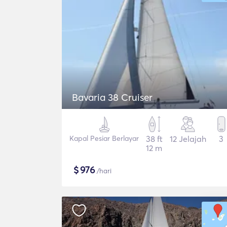
Bavaria 38 Cruiser
Kapal Pesiar Berlayar
38 ft
12 Jelajah
3
12 m
$
976
/hari