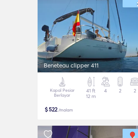
Beneteau clipper 411
Kapal Pesiar
41 ft
4
2
2
Berlayar
12 m
$
522
/malam