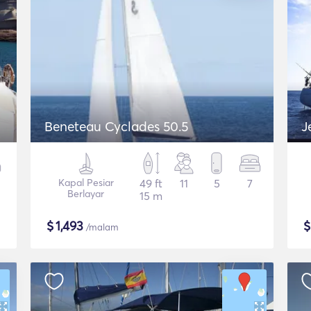
Beneteau Cyclades 50.5
J
Kapal Pesiar
49 ft
11
5
7
Berlayar
15 m
$
1,493
/malam