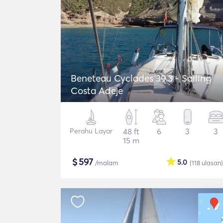
Beneteau Cyclades 39.3 - Sailing
Costa Adeje
Perahu Layar
48 ft
6
3
3
15 m
$
597
5.0
/malam
(118
ulasan
)