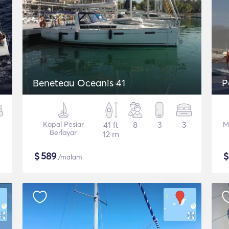
Beneteau Oceanis 41
P
Kapal Pesiar
41 ft
8
3
3
M
Berlayar
12 m
$
589
/malam