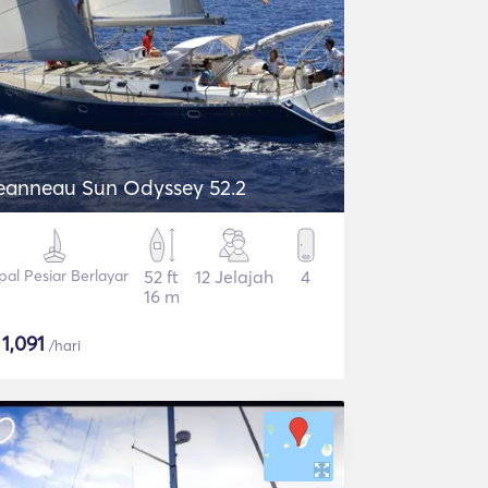
eanneau Sun Odyssey 52.2
pal Pesiar Berlayar
52 ft
12 Jelajah
4
16 m
$
1,091
/hari