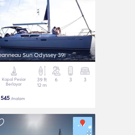
eanneau Sun Odyssey 39i
Kapal Pesiar
39 ft
6
3
3
Berlayar
12 m
$
545
/malam