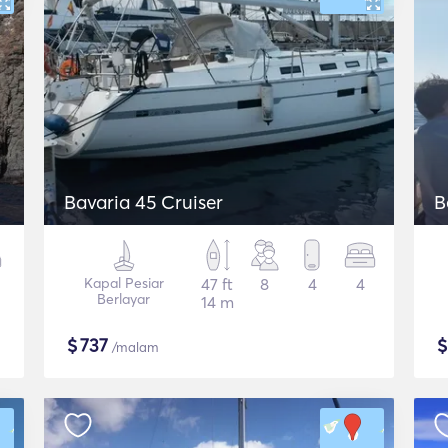
Bavaria 45 Cruiser
B
Kapal Pesiar
47 ft
8
4
4
Berlayar
14 m
$
737
/malam