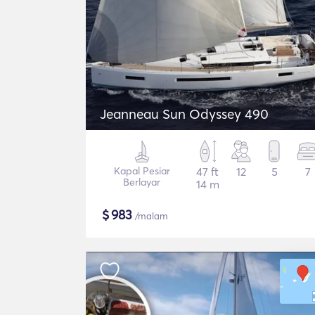
Jeanneau Sun Odyssey 490
Kapal Pesiar
47 ft
12
5
7
Berlayar
14 m
$
983
/malam