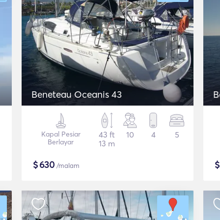
Beneteau Oceanis 43
B
Kapal Pesiar
43 ft
10
4
5
Berlayar
13 m
$
630
/malam