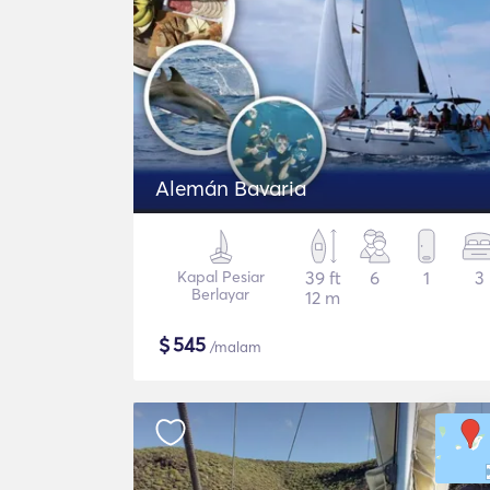
Alemán Bavaria
Kapal Pesiar
39 ft
6
1
3
Berlayar
12 m
$
545
/malam