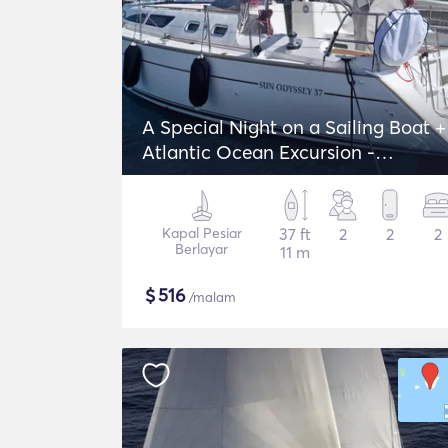
A Special Night on a Sailing Boat +
Atlantic Ocean Excursion -
Jeanneau Sun Odyssey 37
Kapal Pesiar
37 ft
2
2
2
Berlayar
11 m
$
516
/malam