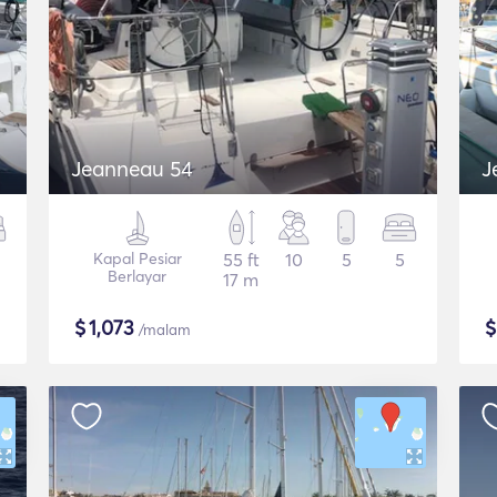
Jeanneau 54
J
Kapal Pesiar
55 ft
10
5
5
Berlayar
17 m
$
1,073
/malam