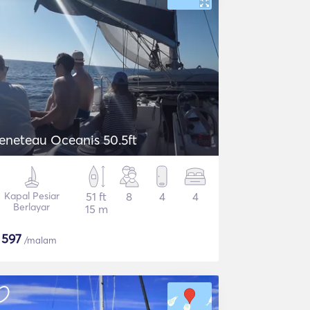
eneteau Oceanis 50.5ft
Kapal Pesiar
51 ft
8
4
4
Berlayar
15 m
$
597
/malam