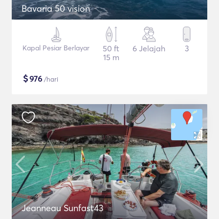
Bavaria 50 vision
Kapal Pesiar Berlayar
50 ft
6 Jelajah
3
15 m
$
976
/hari
Jeanneau Sunfast43