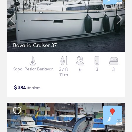
Bavaria Cruiser 37
Kapal Pesiar Berlayar
37 ft
6
3
3
11 m
$
384
/malam