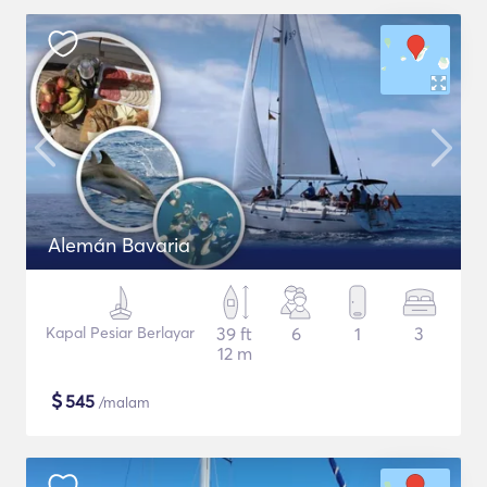
Alemán Bavaria
Kapal Pesiar Berlayar
39 ft
6
1
3
12 m
$
545
/malam