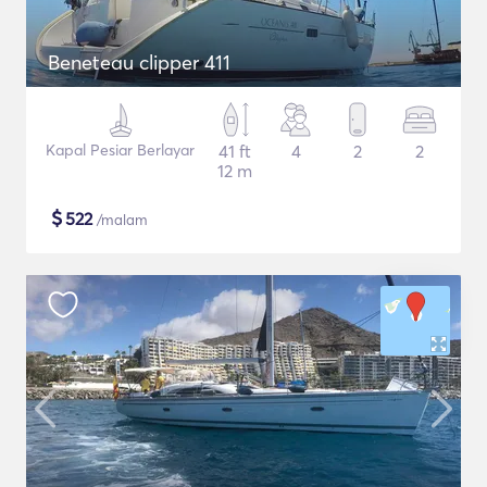
Beneteau clipper 411
Kapal Pesiar Berlayar
41 ft
4
2
2
12 m
$
522
/malam