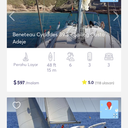
Beneteau Cyclades 39.3 - Sailing Costa
Adeje
Perahu Layar
48 ft
6
3
3
15 m
$
597
5.0
/malam
(118
ulasan
)