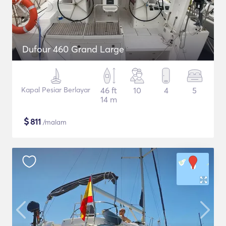
Dufour 460 Grand Large
Kapal Pesiar Berlayar
46 ft
10
4
5
14 m
$
811
/malam