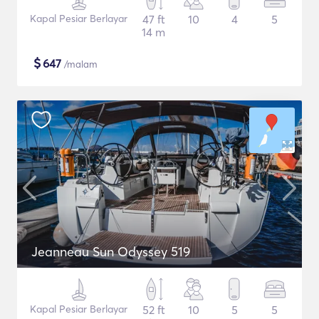
Kapal Pesiar Berlayar
47 ft
10
4
5
14 m
$
647
/malam
Jeanneau Sun Odyssey 519
Kapal Pesiar Berlayar
52 ft
10
5
5