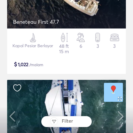
Beneteau First 47.7
Kapal Pesiar Berlayar
48 ft
6
3
3
15 m
$
1,022
/malam
Filter