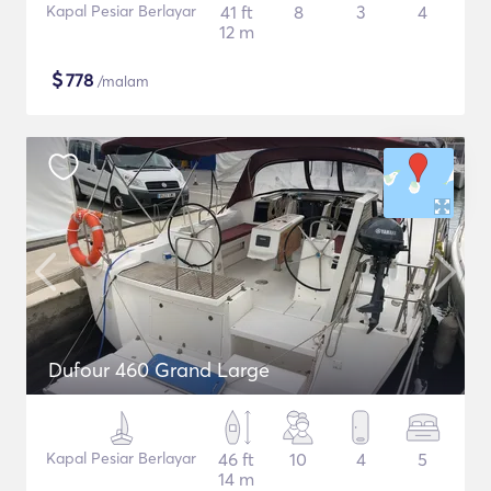
Kapal Pesiar Berlayar
41 ft
8
3
4
12 m
$
778
/malam
Dufour 460 Grand Large
Kapal Pesiar Berlayar
46 ft
10
4
5
14 m