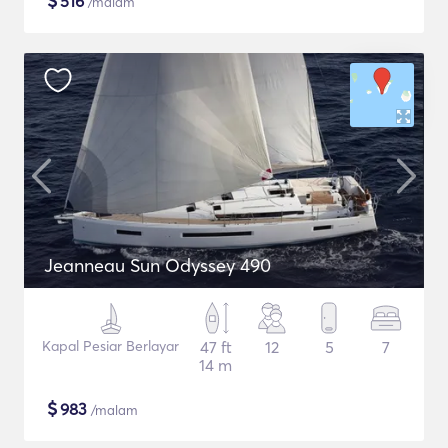
$
516
/malam
Jeanneau Sun Odyssey 490
Kapal Pesiar Berlayar
47 ft
12
5
7
14 m
$
983
/malam