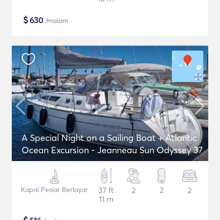
$
630
/malam
A Special Night on a Sailing Boat + Atlantic
Ocean Excursion - Jeanneau Sun Odyssey 37
Kapal Pesiar Berlayar
37 ft
2
2
2
11 m