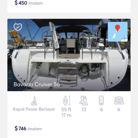
$
450
/malam
Bavaria Cruiser 56
Kapal Pesiar Berlayar
55 ft
13
6
6
17 m
$
746
/malam