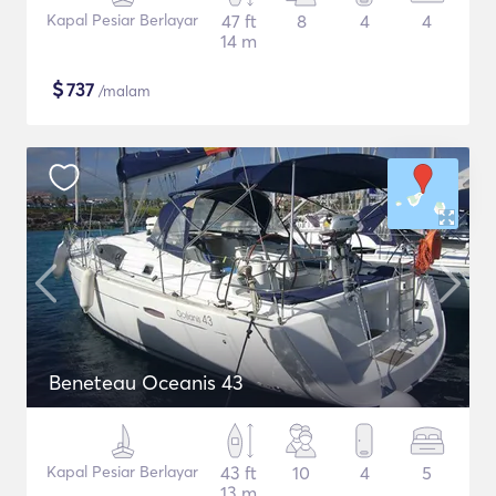
Kapal Pesiar Berlayar
47 ft
8
4
4
14 m
$
737
/malam
Beneteau Oceanis 43
Kapal Pesiar Berlayar
43 ft
10
4
5
13 m