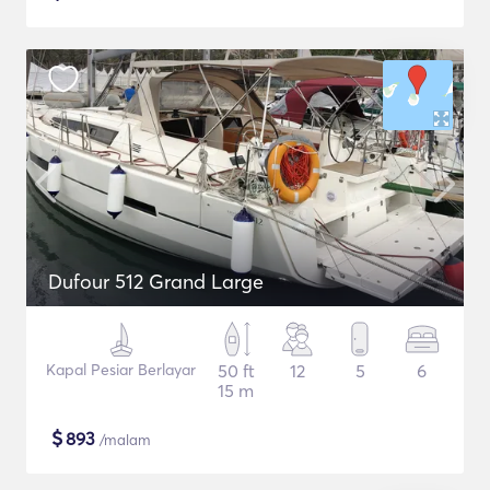
Dufour 512 Grand Large
Kapal Pesiar Berlayar
50 ft
12
5
6
15 m
$
893
/malam