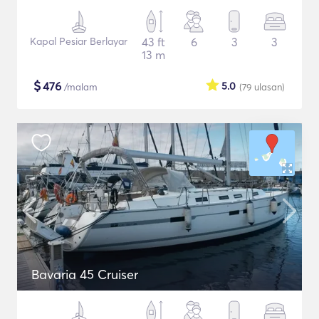
Kapal Pesiar Berlayar
43 ft
6
3
3
13 m
$
476
5.0
/malam
(79
ulasan
)
Bavaria 45 Cruiser