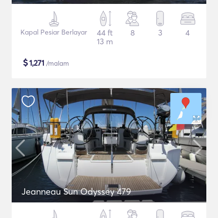
Kapal Pesiar Berlayar
44 ft
8
3
4
13 m
$
1,271
/malam
Jeanneau Sun Odyssey 479