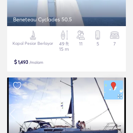
Beneteau Cyclades 50.5
Kapal Pesiar Berlayar
49 ft
11
5
7
15 m
$
1,493
/malam