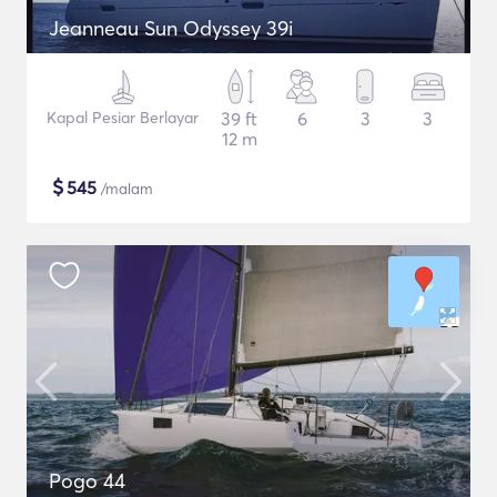
Jeanneau Sun Odyssey 39i
Kapal Pesiar Berlayar
39 ft
6
3
3
12 m
$
545
/malam
Pogo 44