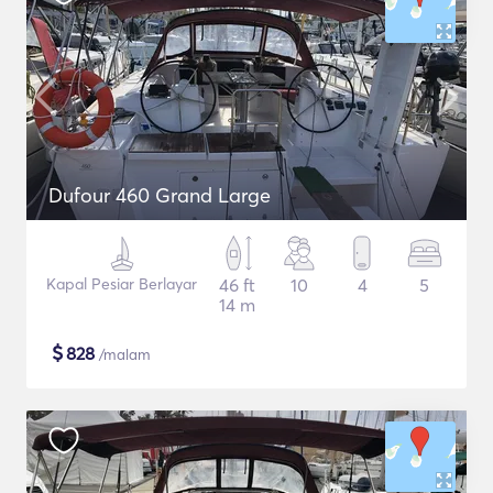
Dufour 460 Grand Large
Kapal Pesiar Berlayar
46 ft
10
4
5
14 m
$
828
/malam