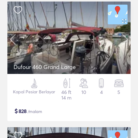
Dufour 460 Grand Large
Kapal Pesiar Berlayar
46 ft
10
4
5
14 m
$
828
/malam