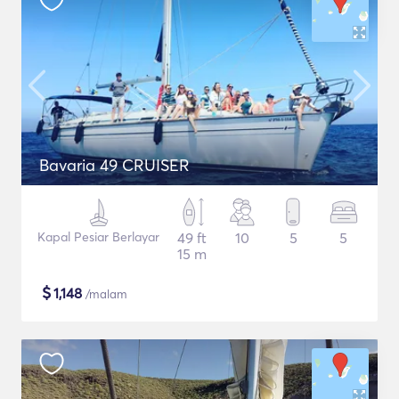
Bavaria 49 CRUISER
Kapal Pesiar Berlayar
49 ft
10
5
5
15 m
$
1,148
/malam