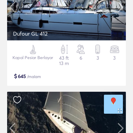
Dufour GL 412
Kapal Pesiar Berlayar
43 ft
6
3
3
13 m
$
645
/malam