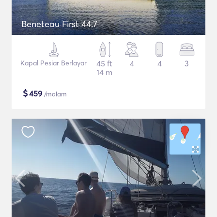
Beneteau First 44.7
Kapal Pesiar Berlayar
45 ft
4
4
3
14 m
$
459
/malam