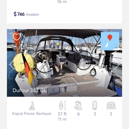
16 m
$
746
/malam
Dufour 382 GL
Kapal Pesiar Berlayar
37 ft
6
3
3
11 m