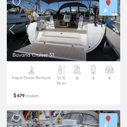
Bavaria Cruiser 51
Kapal Pesiar Berlayar
51 ft
8
4
4
16 m
$
679
/malam