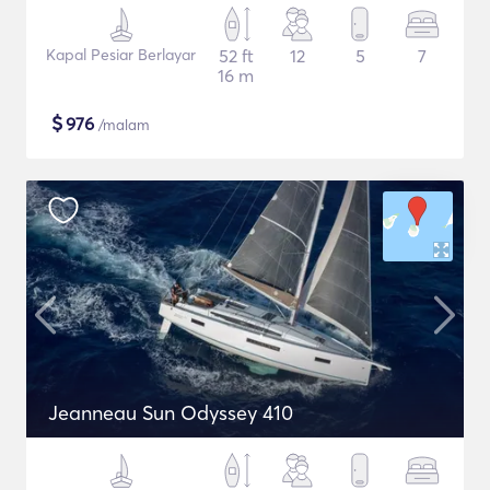
Kapal Pesiar Berlayar
52 ft
12
5
7
16 m
$
976
/malam
Jeanneau Sun Odyssey 410