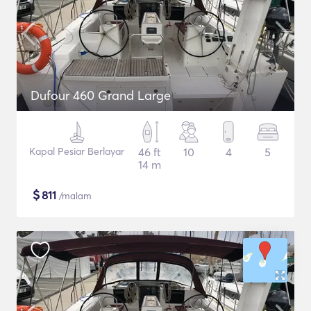
Dufour 460 Grand Large
Kapal Pesiar Berlayar
46 ft
10
4
5
14 m
$
811
/malam