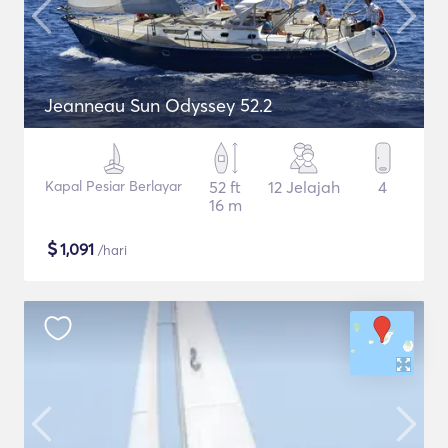
Jeanneau Sun Odyssey 52.2
Kapal Pesiar Berlayar
52 ft
12 Jelajah
4
16 m
$
1,091
/hari