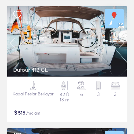
Dufour 412 GL
Kapal Pesiar Berlayar
42 ft
6
3
3
13 m
$
516
/malam