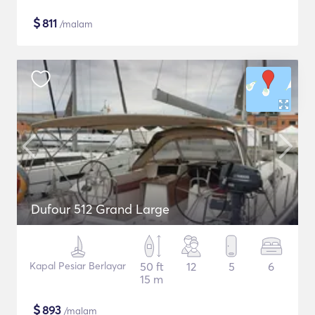
$
811
/malam
Dufour 512 Grand Large
Kapal Pesiar Berlayar
50 ft
12
5
6
15 m
$
893
/malam