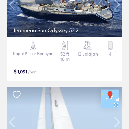
Jeanneau Sun Odyssey 52.2
Kapal Pesiar Berlayar
52 ft
12 Jelajah
4
16 m
$
1,091
/hari