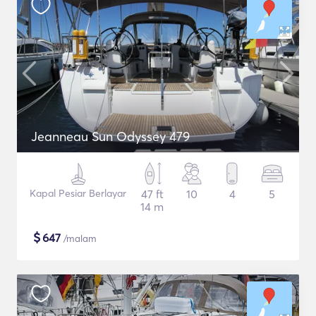
Jeanneau Sun Odyssey 479
Kapal Pesiar Berlayar
47 ft
10
4
5
14 m
$
647
/malam