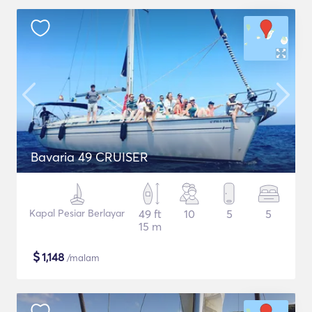
Bavaria 49 CRUISER
Kapal Pesiar Berlayar
49 ft
10
5
5
15 m
$
1,148
/malam