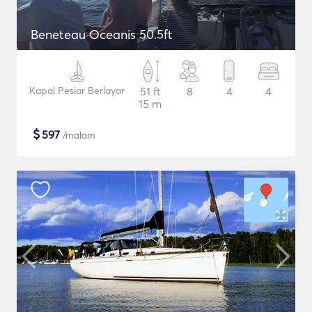
Beneteau Oceanis 50.5ft
Kapal Pesiar Berlayar
51 ft
8
4
4
15 m
$
597
/malam