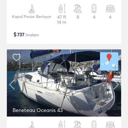
Kapal Pesiar Berlayar
47 ft
8
4
4
14 m
$
737
/malam
Beneteau Oceanis 43