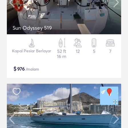
Sun Odyssey 519
Kapal Pesiar Berlayar
52 ft
12
5
7
16 m
$
976
/malam