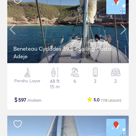
Beneteau Cyclades 39.3 - Sailing Costa
Adeje
Perahu Layar
48 ft
6
3
3
15 m
$
597
5.0
/malam
(118
ulasan
)