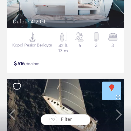
Dufour 412 GL
Kapal Pesiar Berlayar
42 ft
6
3
3
13 m
$
516
/malam
Filter