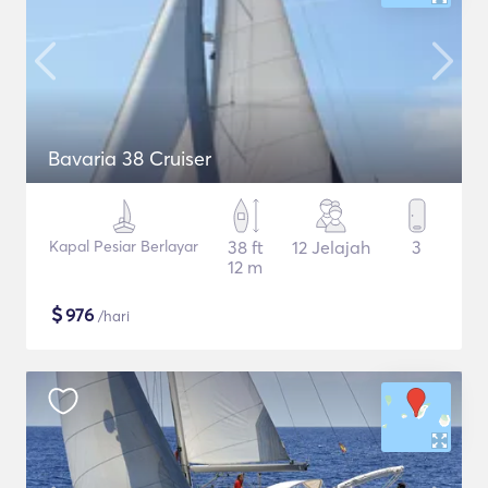
Bavaria 38 Cruiser
Kapal Pesiar Berlayar
38 ft
12 Jelajah
3
12 m
$
976
/hari