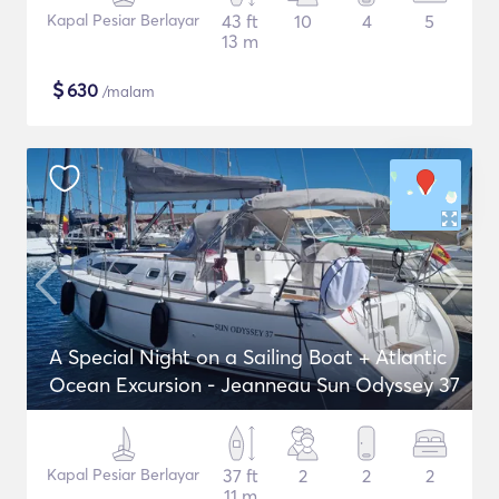
Kapal Pesiar Berlayar
43 ft
10
4
5
13 m
$
630
/malam
A Special Night on a Sailing Boat + Atlantic
Ocean Excursion - Jeanneau Sun Odyssey 37
Kapal Pesiar Berlayar
37 ft
2
2
2
11 m