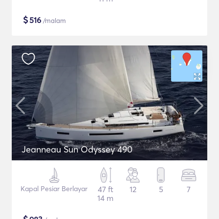
$
516
/malam
Jeanneau Sun Odyssey 490
Kapal Pesiar Berlayar
47 ft
12
5
7
14 m