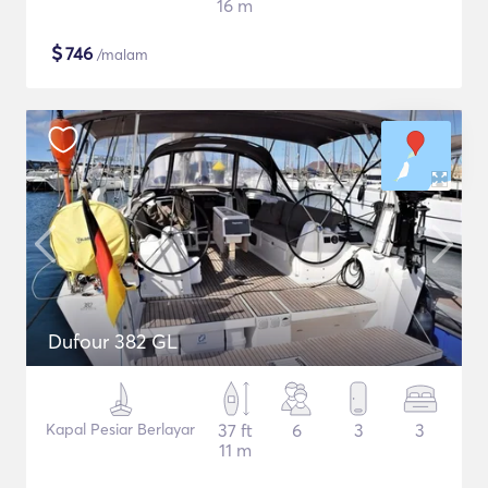
16 m
$
746
/malam
Dufour 382 GL
Kapal Pesiar Berlayar
37 ft
6
3
3
11 m