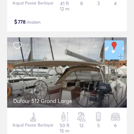
Kapal Pesiar Berlayar
41 ft
8
3
4
12 m
$
778
/malam
Dufour 512 Grand Large
Kapal Pesiar Berlayar
50 ft
12
5
6
15 m