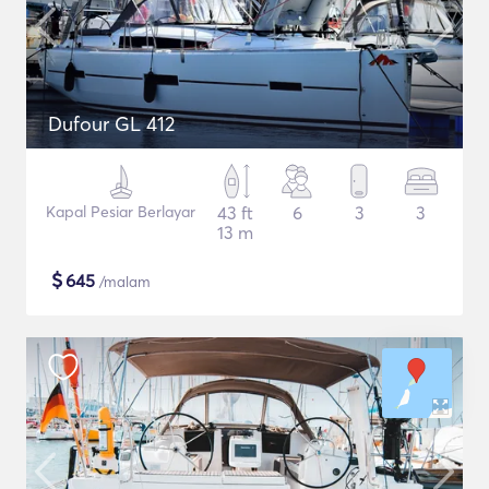
Dufour GL 412
Kapal Pesiar Berlayar
43 ft
6
3
3
13 m
$
645
/malam