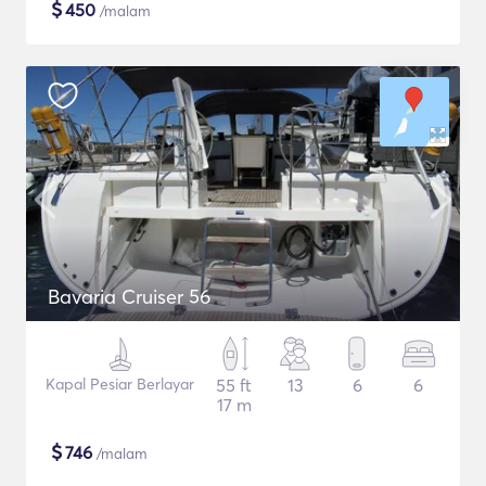
$
450
/malam
Bavaria Cruiser 56
Kapal Pesiar Berlayar
55 ft
13
6
6
17 m
$
746
/malam