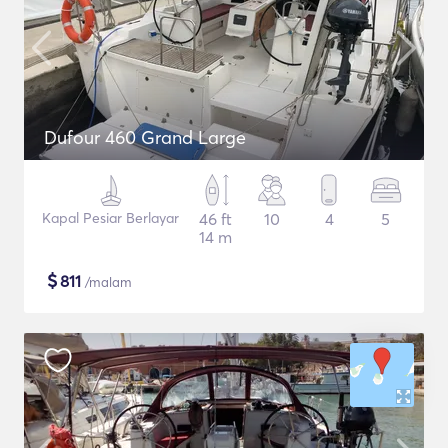
Dufour 460 Grand Large
Kapal Pesiar Berlayar
46 ft
10
4
5
14 m
$
811
/malam