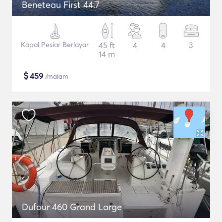
Beneteau First 44.7
Kapal Pesiar Berlayar
45 ft
4
4
3
14 m
$
459
/malam
Dufour 460 Grand Large