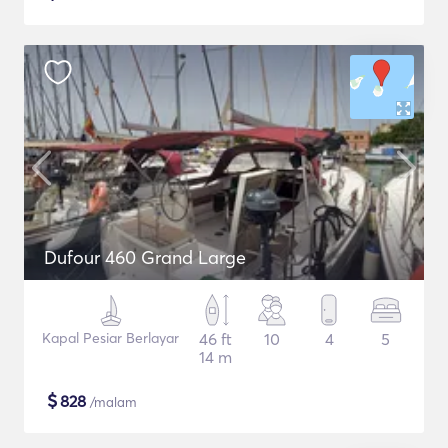
Dufour 460 Grand Large
Kapal Pesiar Berlayar
46 ft
10
4
5
14 m
$
828
/malam