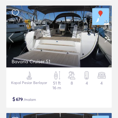
Bavaria Cruiser 51
Kapal Pesiar Berlayar
51 ft
8
4
4
16 m
$
679
/malam