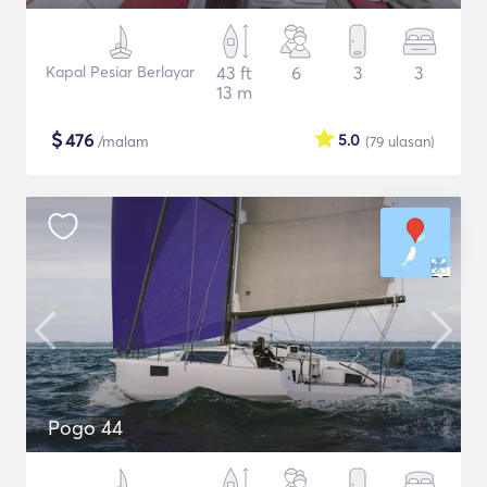
Kapal Pesiar Berlayar
43 ft
6
3
3
13 m
$
476
5.0
/malam
(79
ulasan
)
Pogo 44