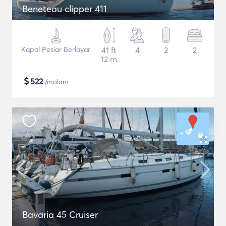
Beneteau clipper 411
Kapal Pesiar Berlayar
41 ft
4
2
2
12 m
$
522
/malam
Bavaria 45 Cruiser