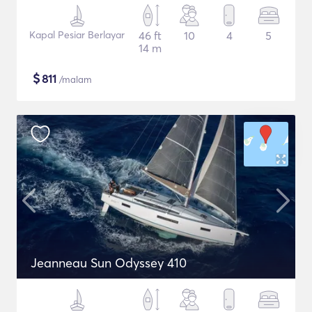
Kapal Pesiar Berlayar
46 ft
10
4
5
14 m
$
811
/malam
Jeanneau Sun Odyssey 410