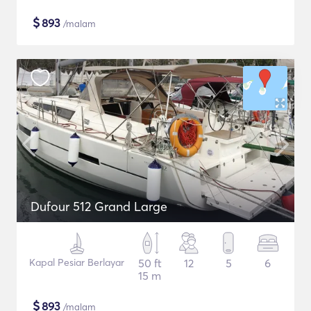
$
893
/malam
Dufour 512 Grand Large
Kapal Pesiar Berlayar
50 ft
12
5
6
15 m
$
893
/malam