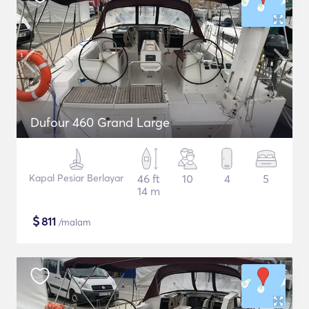
Dufour 460 Grand Large
Kapal Pesiar Berlayar
46 ft
10
4
5
14 m
$
811
/malam