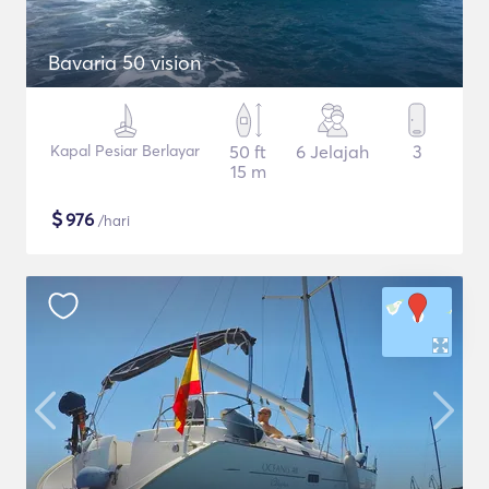
Bavaria 50 vision
Kapal Pesiar Berlayar
50 ft
6 Jelajah
3
15 m
$
976
/hari