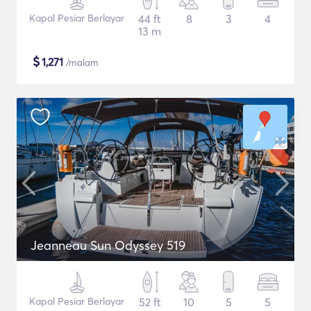
Kapal Pesiar Berlayar
44 ft
8
3
4
13 m
$
1,271
/malam
Jeanneau Sun Odyssey 519
Kapal Pesiar Berlayar
52 ft
10
5
5