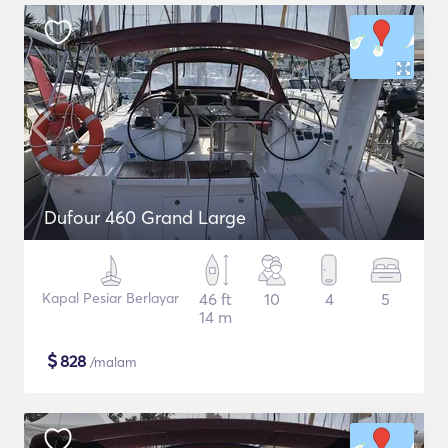
Dufour 460 Grand Large
Kapal Pesiar Berlayar
46 ft
10
4
5
14 m
$
828
/malam