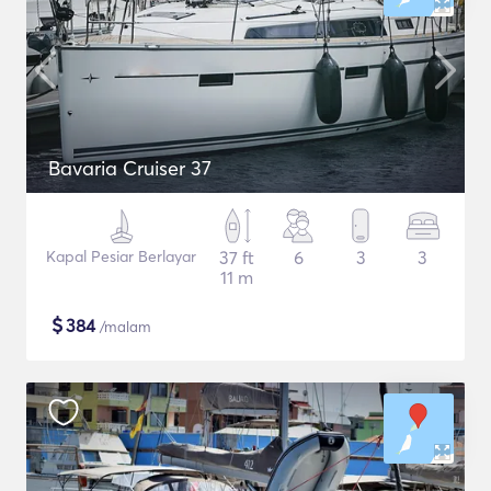
Bavaria Cruiser 37
Kapal Pesiar Berlayar
37 ft
6
3
3
11 m
$
384
/malam