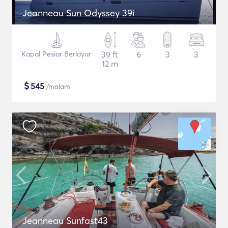
Jeanneau Sun Odyssey 39i
Kapal Pesiar Berlayar
39 ft
6
3
3
12 m
$
545
/malam
Jeanneau Sunfast43