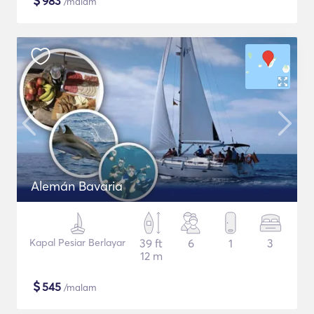
$
983
/malam
Alemán Bavaria
Kapal Pesiar Berlayar
39 ft
6
1
3
12 m
$
545
/malam