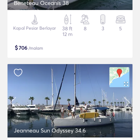
Beneteau Oceanis 38
Kapal Pesiar Berlayar
38 ft
8
3
5
12 m
$
706
/malam
Jeanneau Sun Odyssey 34.6