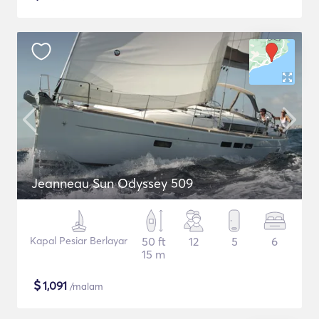
Jeanneau Sun Odyssey 509
Kapal Pesiar Berlayar
50 ft
12
5
6
15 m
$
1,091
/malam