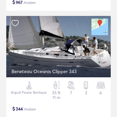
$
967
/malam
Beneteau Oceanis Clipper 343
Kapal Pesiar Berlayar
35 ft
7
3
6
11 m
$
344
/malam