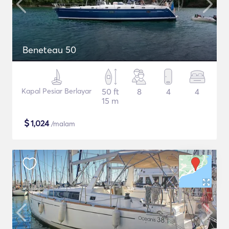
Beneteau 50
Kapal Pesiar Berlayar
50 ft
8
4
4
15 m
$
1,024
/malam