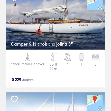
Camper & Nicholsons jolina 35
Kapal Pesiar Berlayar
35 ft
4
1
3
11 m
$
229
/malam