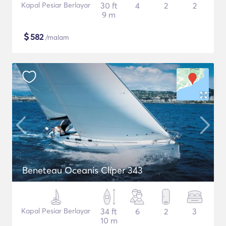
Kapal Pesiar Berlayar
30 ft
4
2
2
9 m
$
582
/malam
Beneteau Oceanis Clíper 343
Kapal Pesiar Berlayar
34 ft
6
2
3
10 m