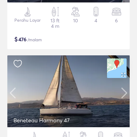
Perahu Layar
13 ft
10
4
6
4 m
$
476
/malam
Beneteau Harmony 47