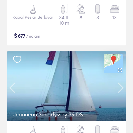
Kapal Pesiar Berlayar
34 ft
8
3
13
10 m
$
677
/malam
Jeanneau Sunodyssey 39 DS