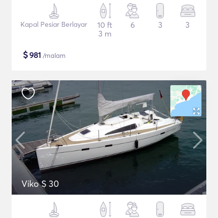
Kapal Pesiar Berlayar
10 ft
6
3
3
3 m
$
981
/malam
Viko S 30