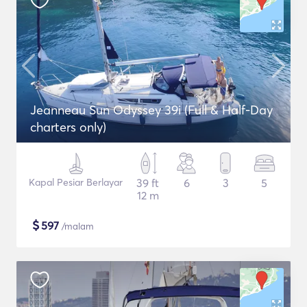
Jeanneau Sun Odyssey 39i (Full & Half-Day
charters only)
Kapal Pesiar Berlayar
39 ft
6
3
5
12 m
$
597
/malam