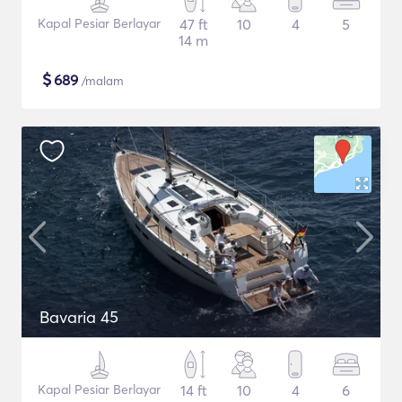
Kapal Pesiar Berlayar
47 ft
10
4
5
14 m
$
689
/malam
Bavaria 45
Kapal Pesiar Berlayar
14 ft
10
4
6