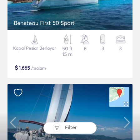
Beneteau First 50 Sport
Kapal Pesiar Berlayar
50 ft
6
3
3
15 m
$
1,665
/malam
Filter