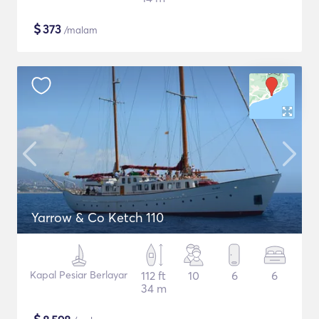
$
373
/malam
Yarrow & Co Ketch 110
Kapal Pesiar Berlayar
112 ft
10
6
6
34 m