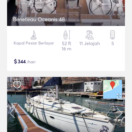
Beneteau Oceanis 48
Kapal Pesiar Berlayar
52 ft
11 Jelajah
5
16 m
$
344
/hari