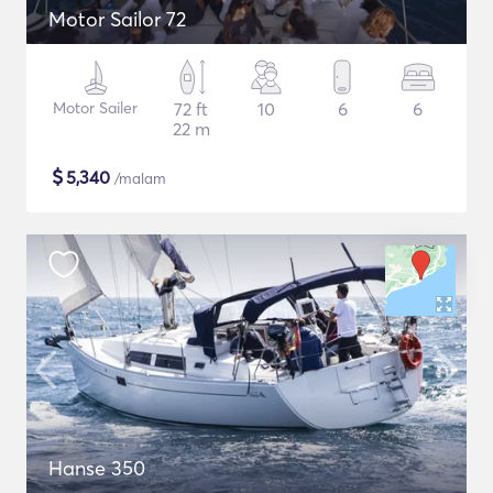
Motor Sailor 72
Motor Sailer
72 ft
10
6
6
22 m
$
5,340
/malam
Hanse 350