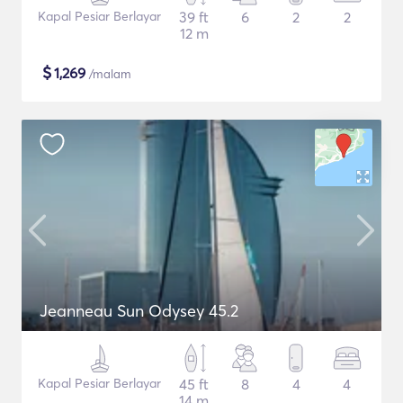
Kapal Pesiar Berlayar
39 ft
6
2
2
12 m
$
1,269
/malam
Jeanneau Sun Odysey 45.2
Kapal Pesiar Berlayar
45 ft
8
4
4
14 m