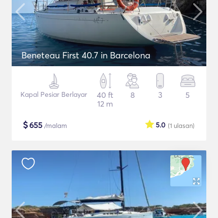
Beneteau First 40.7 in Barcelona
Kapal Pesiar Berlayar
40 ft
8
3
5
12 m
$
655
5.0
/malam
(1
ulasan
)