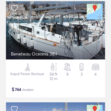
Beneteau Oceanis 38.1
Kapal Pesiar Berlayar
38 ft
8
3
4
12 m
$
744
/malam