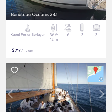
Beneteau Oceanis 38.1
Kapal Pesiar Berlayar
38 ft
6
3
3
12 m
$
717
/malam