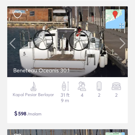
Beneteau Oceanis 30.1
Kapal Pesiar Berlayar
31 ft
4
2
2
9 m
$
598
/malam