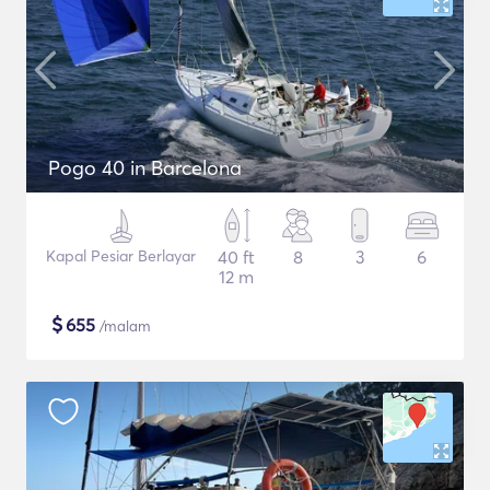
Pogo 40 in Barcelona
Kapal Pesiar Berlayar
40 ft
8
3
6
12 m
$
655
/malam