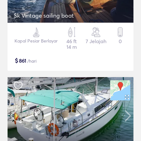
Sk Vintage sailing boat
Kapal Pesiar Berlayar
46 ft
7 Jelajah
0
14 m
$
861
/hari