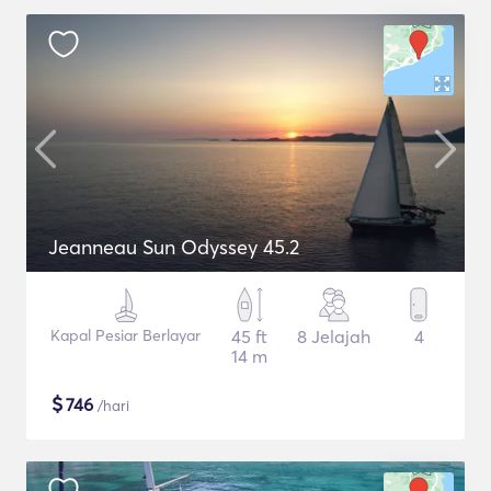
Jeanneau Sun Odyssey 45.2
Kapal Pesiar Berlayar
45 ft
8 Jelajah
4
14 m
$
746
/hari