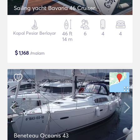
Sailing yacht Bavaria 46 Cruiser
Kapal Pesiar Berlayar
46 ft
6
4
4
14 m
$
1,168
/malam
Beneteau Oceanis 43