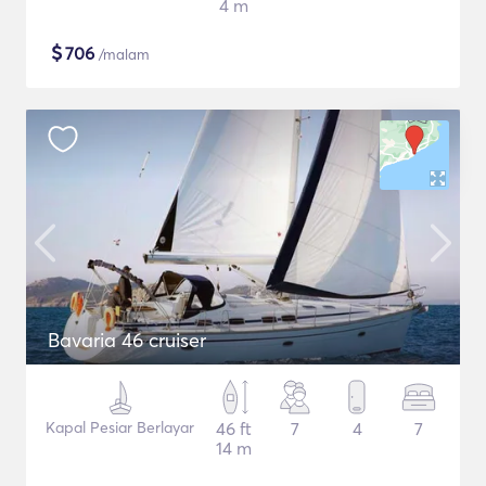
4 m
$
706
/malam
Bavaria 46 cruiser
Kapal Pesiar Berlayar
46 ft
7
4
7
14 m