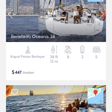
Beneteau Oceanis 38
Kapal Pesiar Berlayar
38 ft
8
3
5
12 m
$
447
/malam