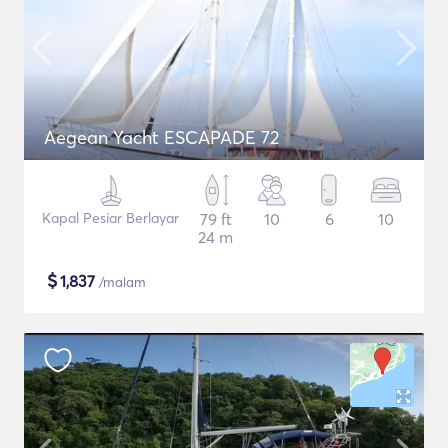
Aegean Yacht ESCAPADE 72
Kapal Pesiar Berlayar
79 ft
10
6
10
24 m
$
1,837
/malam