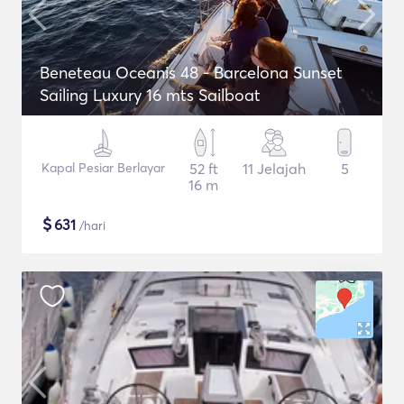
Beneteau Oceanis 48 - Barcelona Sunset
Sailing Luxury 16 mts Sailboat
Kapal Pesiar Berlayar
52 ft
11 Jelajah
5
16 m
$
631
/hari