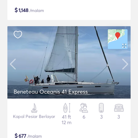
$
1,148
/malam
Beneteau Oceanis 41 Express
Kapal Pesiar Berlayar
41 ft
6
3
3
12 m
$
677
/malam