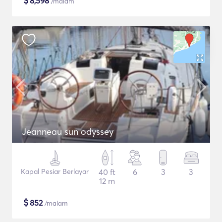
$
8,598
/malam
Jeanneau sun odyssey
Kapal Pesiar Berlayar
40 ft
6
3
3
12 m
$
852
/malam