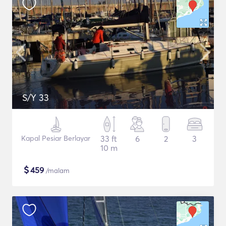
S/Y 33
Kapal Pesiar Berlayar
33 ft
6
2
3
10 m
$
459
/malam