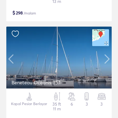
13 m
$
298
/malam
Beneteau Oceanis 35.1
Kapal Pesiar Berlayar
35 ft
6
3
3
11 m