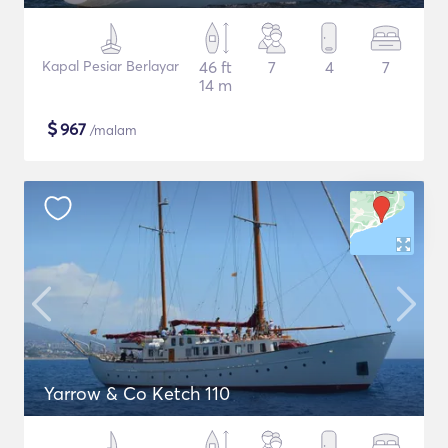
Kapal Pesiar Berlayar
46 ft
7
4
7
14 m
$
967
/malam
Yarrow & Co Ketch 110