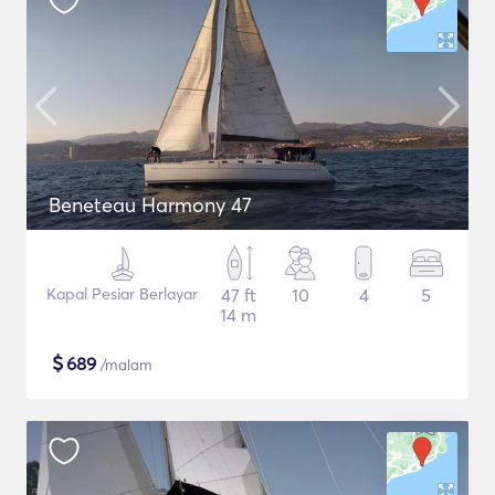
Beneteau Harmony 47
Kapal Pesiar Berlayar
47 ft
10
4
5
14 m
$
689
/malam