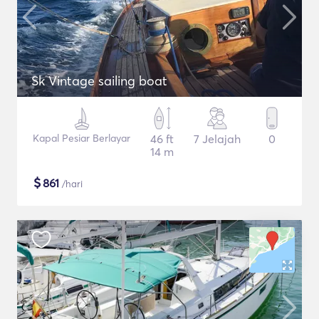
Sk Vintage sailing boat
Kapal Pesiar Berlayar
46 ft
7 Jelajah
0
14 m
$
861
/hari