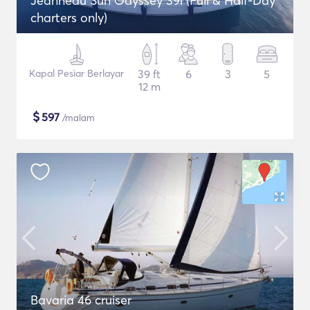
Jeanneau Sun Odyssey 39i (Full & Half-Day
charters only)
Kapal Pesiar Berlayar
39 ft
6
3
5
12 m
$
597
/malam
Bavaria 46 cruiser