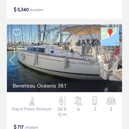
$
5,340
/malam
Beneteau Oceanis 38.1
Kapal Pesiar Berlayar
38 ft
6
3
3
12 m
$
717
/malam