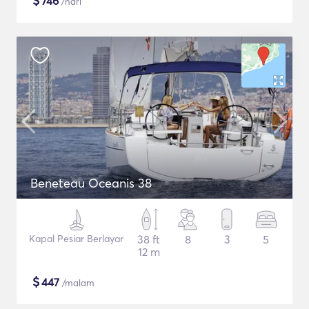
$
746
/hari
Beneteau Oceanis 38
Kapal Pesiar Berlayar
38 ft
8
3
5
12 m
$
447
/malam