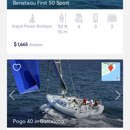
Beneteau First 50 Sport
Kapal Pesiar Berlayar
50 ft
6
3
3
15 m
$
1,665
/malam
Pogo 40 in Barcelona