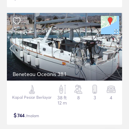
Beneteau Oceanis 38.1
Kapal Pesiar Berlayar
38 ft
8
3
4
12 m
$
744
/malam