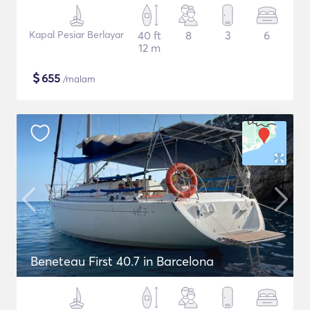
Kapal Pesiar Berlayar
40 ft
8
3
6
12 m
$
655
/malam
Beneteau First 40.7 in Barcelona