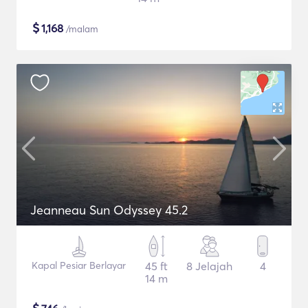
$
1,168
/malam
Jeanneau Sun Odyssey 45.2
Kapal Pesiar Berlayar
45 ft
8 Jelajah
4
14 m