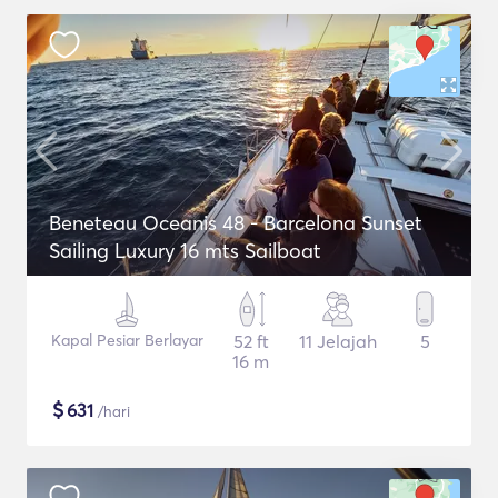
Beneteau Oceanis 48 - Barcelona Sunset
Sailing Luxury 16 mts Sailboat
Kapal Pesiar Berlayar
52 ft
11 Jelajah
5
16 m
$
631
/hari