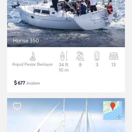
Hanse 350
Kapal Pesiar Berlayar
34 ft
8
3
13
10 m
$
677
/malam