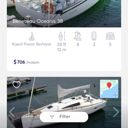
Beneteau Oceanis 38
Kapal Pesiar Berlayar
38 ft
8
3
5
12 m
$
706
/malam
Filter