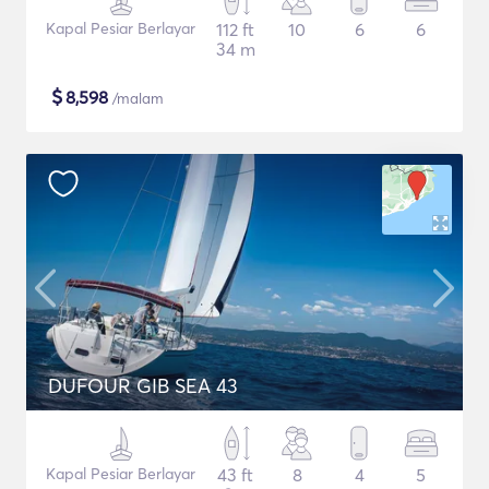
Kapal Pesiar Berlayar
112 ft
10
6
6
34 m
$
8,598
/malam
DUFOUR GIB SEA 43
Kapal Pesiar Berlayar
43 ft
8
4
5