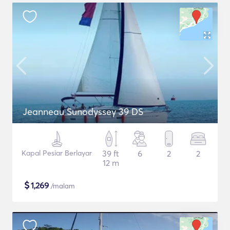
Jeanneau Sunodyssey 39 DS
Kapal Pesiar Berlayar
39 ft
6
2
2
12 m
$
1,269
/malam