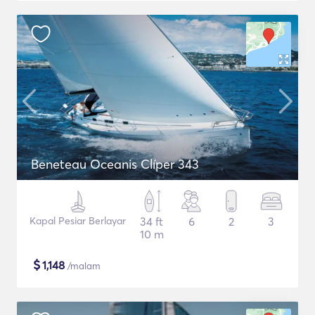
Beneteau Oceanis Clíper 343
Kapal Pesiar Berlayar
34 ft
6
2
3
10 m
$
1,148
/malam