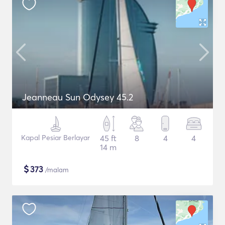
Jeanneau Sun Odysey 45.2
Kapal Pesiar Berlayar
45 ft
8
4
4
14 m
$
373
/malam