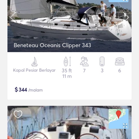
Beneteau Oceanis Clipper 343
Kapal Pesiar Berlayar
35 ft
7
3
6
11 m
$
344
/malam