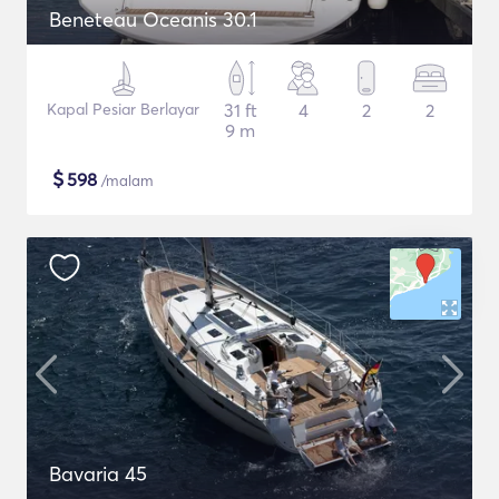
Beneteau Oceanis 30.1
Kapal Pesiar Berlayar
31 ft
4
2
2
9 m
$
598
/malam
Bavaria 45