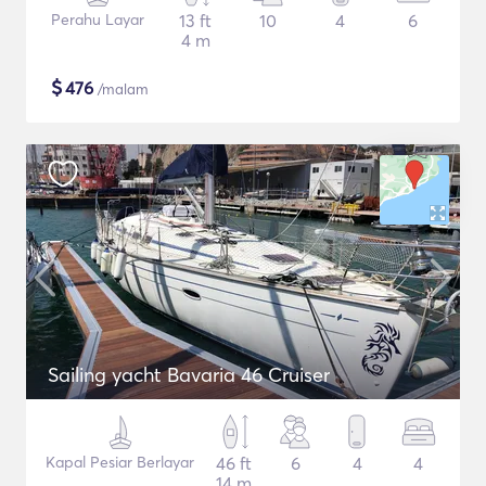
Perahu Layar
13 ft
10
4
6
4 m
$
476
/malam
Sailing yacht Bavaria 46 Cruiser
Kapal Pesiar Berlayar
46 ft
6
4
4
14 m