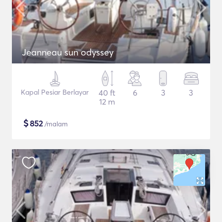
Jeanneau sun odyssey
Kapal Pesiar Berlayar
40 ft
6
3
3
12 m
$
852
/malam