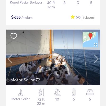
Kapal Pesiar Berlayar
40 ft
8
3
5
12 m
$
655
5.0
/malam
(1
ulasan
)
Motor Sailor 72
Motor Sailer
72 ft
10
6
6
22 m