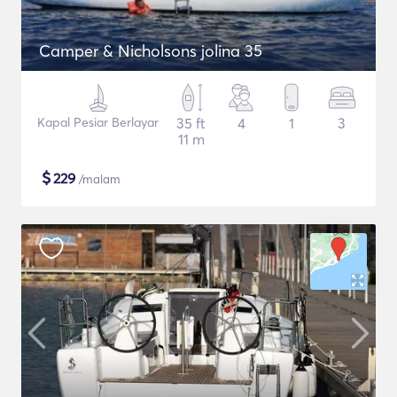
Camper & Nicholsons jolina 35
Kapal Pesiar Berlayar
35 ft
4
1
3
11 m
$
229
/malam