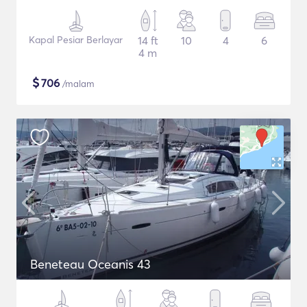
Kapal Pesiar Berlayar
14 ft
10
4
6
4 m
$
706
/malam
Beneteau Oceanis 43