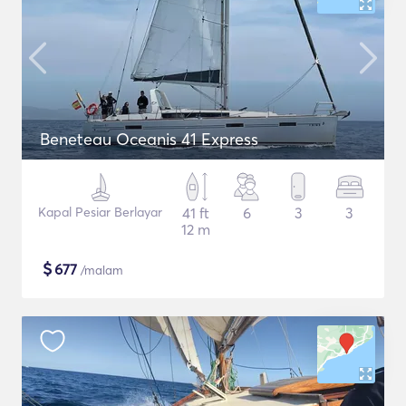
Beneteau Oceanis 41 Express
Kapal Pesiar Berlayar
41 ft
6
3
3
12 m
$
677
/malam