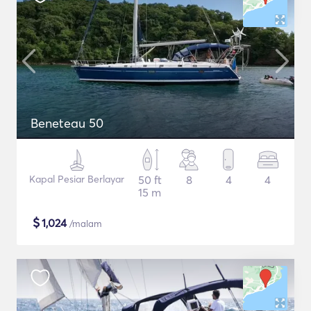
Beneteau 50
Kapal Pesiar Berlayar
50 ft
8
4
4
15 m
$
1,024
/malam