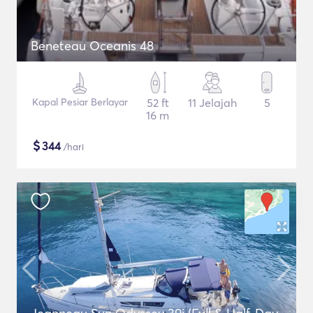
Beneteau Oceanis 48
Kapal Pesiar Berlayar
52 ft
11 Jelajah
5
16 m
$
344
/hari