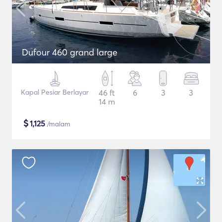
Dufour 460 grand large
Kapal Pesiar Berlayar
46 ft
6
3
3
14 m
$
1,125
/malam