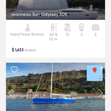
Jeanneau Sun Odyssey 509
Kapal Pesiar Berlayar
50 ft
12
5
5
15 m
$
1,433
/malam