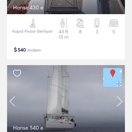
Hanse 430 e
Kapal Pesiar Berlayar
43 ft
8
3
5
13 m
$
540
/malam
Hanse 540 e