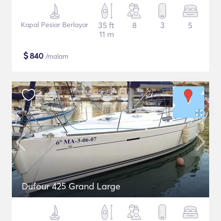
Kapal Pesiar Berlayar
35 ft
8
3
5
11 m
$
840
/malam
Dufour 425 Grand Large