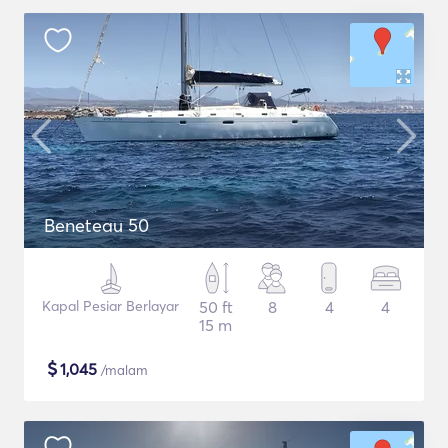
Beneteau 50
Kapal Pesiar Berlayar
50 ft
8
4
4
15 m
$
1,045
/malam