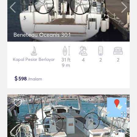
Beneteau Oceanis 30.1
Kapal Pesiar Berlayar
31 ft
4
2
2
9 m
$
598
/malam