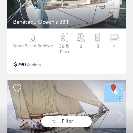
Beneteau Oceanis 38.1
Kapal Pesiar Berlayar
38 ft
8
3
4
12 m
$
790
/malam
Filter