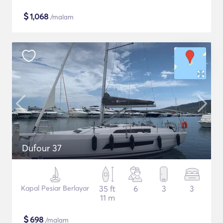
$
1,068
/malam
Dufour 37
Kapal Pesiar Berlayar
35 ft
6
3
3
11 m
$
698
/malam