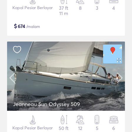
Kapal Pesiar Berlayar
37 ft
8
3
4
11 m
$
674
/malam
Jeanneau Sun Odyssey 509
Kapal Pesiar Berlayar
50 ft
12
5
6