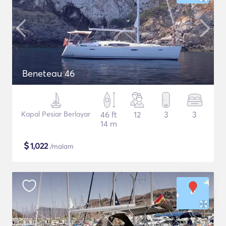
Beneteau 46
Kapal Pesiar Berlayar
46 ft
12
3
3
14 m
$
1,022
/malam