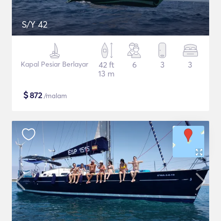
S/Y 42
Kapal Pesiar Berlayar
42 ft
6
3
3
13 m
$
872
/malam