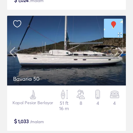
$
1,024
/malam
Bavaria 50
Kapal Pesiar Berlayar
51 ft
8
4
4
16 m
$
1,033
/malam