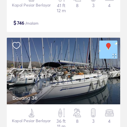
Kapal Pesiar Berlayar
41 ft
8
3
4
12 m
$
746
/malam
Bavaria 36
Kapal Pesiar Berlayar
36 ft
8
3
4
11 m