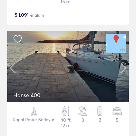
15 m
$
1,091
/malam
Hanse 400
Kapal Pesiar Berlayar
40 ft
8
3
5
12 m