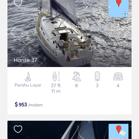
Hanse 37
Perahu Layar
37 ft
8
3
4
11 m
$
953
/malam