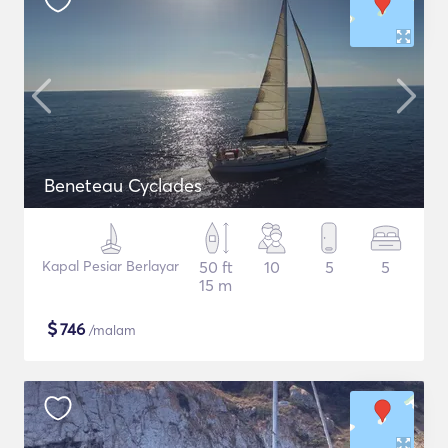
Beneteau Cyclades
Kapal Pesiar Berlayar
50 ft
10
5
5
15 m
$
746
/malam