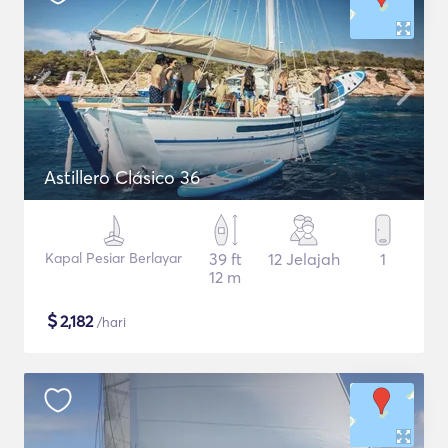
Astillero Clásico 36
Kapal Pesiar Berlayar
39 ft
12 Jelajah
1
12 m
$
2,182
/hari