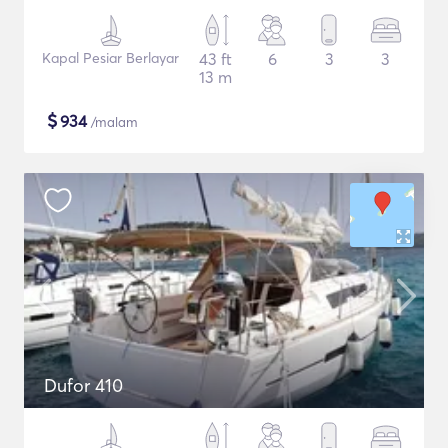
Kapal Pesiar Berlayar
43 ft
6
3
3
13 m
$
934
/malam
Dufor 410