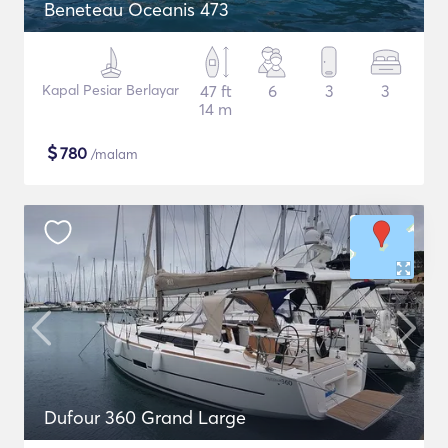
Beneteau Oceanis 473
Kapal Pesiar Berlayar
47 ft
6
3
3
14 m
$
780
/malam
Dufour 360 Grand Large