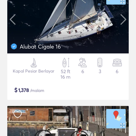
Alubat Cigale 16
Kapal Pesiar Berlayar
52 ft
6
3
6
16 m
$
1,378
/malam