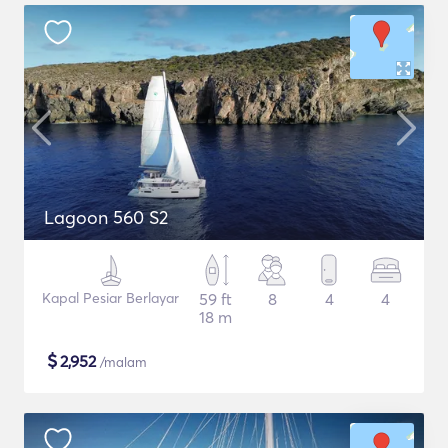
Lagoon 560 S2
Kapal Pesiar Berlayar
59 ft
8
4
4
18 m
$
2,952
/malam