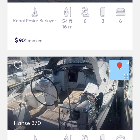
Kapal Pesiar Berlayar
54 ft
8
3
6
16 m
$
901
/malam
Hanse 370