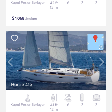
Kapal Pesiar Berlayar
42 ft
6
3
3
13 m
$
1,068
/malam
Hanse 415
Kapal Pesiar Berlayar
41 ft
6
3
3
12 m