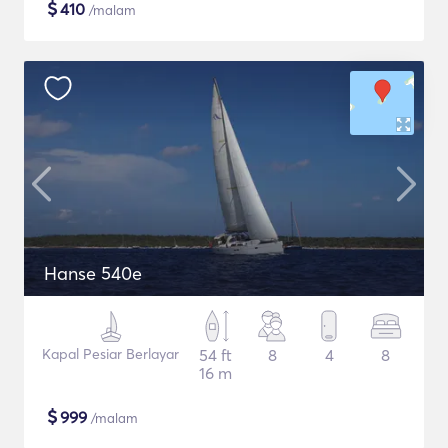
$
410
/malam
Hanse 540e
Kapal Pesiar Berlayar
54 ft
8
4
8
16 m
$
999
/malam