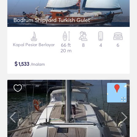
Bodrum Shipyard Turkish Gulet
Kapal Pesiar Berlayar
66 ft
8
4
6
20 m
$
1,533
/malam