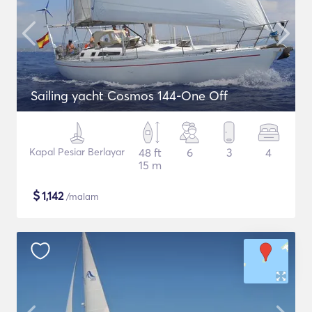
Sailing yacht Cosmos 144-One Off
Kapal Pesiar Berlayar
48 ft
6
3
4
15 m
$
1,142
/malam