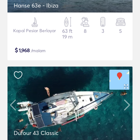
Hanse 63e - Ibiza
Kapal Pesiar Berlayar
63 ft
8
3
5
19 m
$
1,968
/malam
Dufour 43 Classic