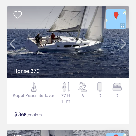
Hanse 370
Kapal Pesiar Berlayar
37 ft
6
3
3
11 m
$
368
/malam