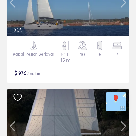
505
Kapal Pesiar Berlayar
51 ft
10
6
7
15 m
$
976
/malam