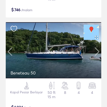
$
746
/malam
Beneteau 50
Kapal Pesiar Berlayar
50 ft
8
4
4
15 m