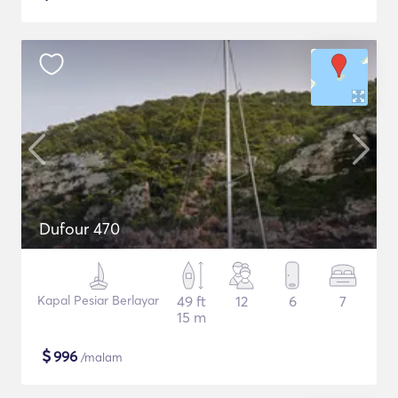
Dufour 470
Kapal Pesiar Berlayar
49 ft
12
6
7
15 m
$
996
/malam