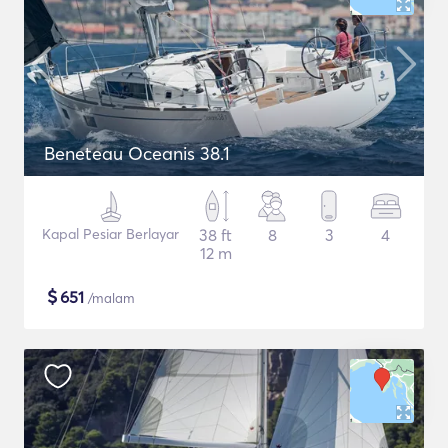
Beneteau Oceanis 38.1
Kapal Pesiar Berlayar
38 ft
8
3
4
12 m
$
651
/malam