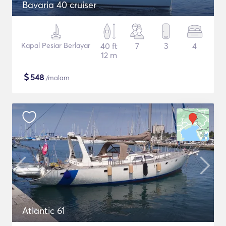
Bavaria 40 cruiser
Kapal Pesiar Berlayar
40 ft
7
3
4
12 m
$
548
/malam
Atlantic 61