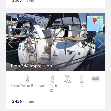
$
583
/malam
Elan 344 Impression
Kapal Pesiar Berlayar
34 ft
8
3
5
10 m
$
436
/malam