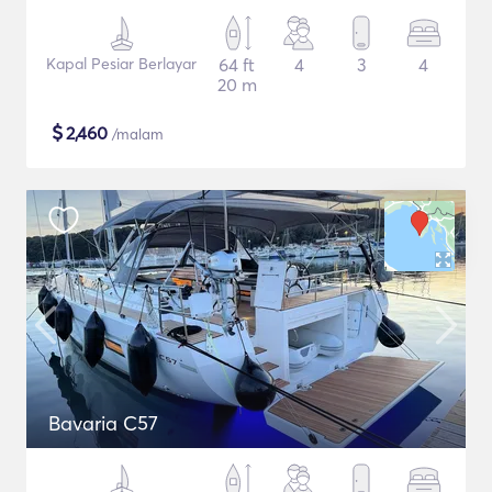
Kapal Pesiar Berlayar
64 ft
4
3
4
20 m
$
2,460
/malam
Bavaria C57