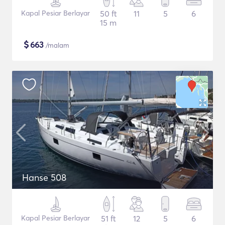
Kapal Pesiar Berlayar
50 ft
11
5
6
15 m
$
663
/malam
Hanse 508
Kapal Pesiar Berlayar
51 ft
12
5
6