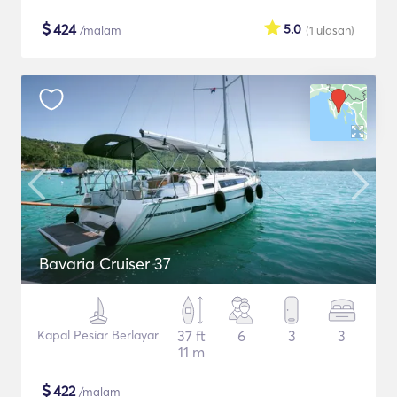
$
424
5.0
/malam
(1
ulasan
)
Bavaria Cruiser 37
Kapal Pesiar Berlayar
37 ft
6
3
3
11 m
$
422
/malam