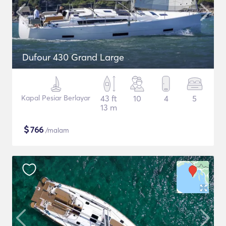
Dufour 430 Grand Large
Kapal Pesiar Berlayar
43 ft
10
4
5
13 m
$
766
/malam