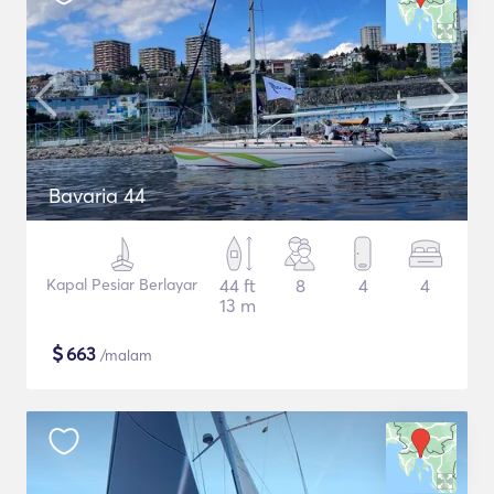
Bavaria 44
Kapal Pesiar Berlayar
44 ft
8
4
4
13 m
$
663
/malam