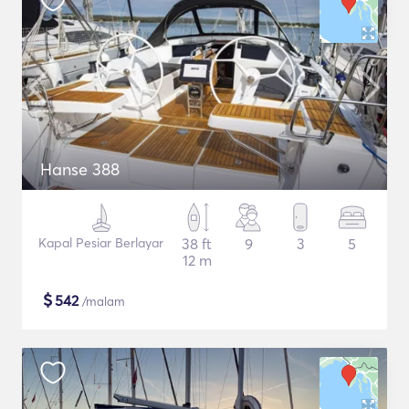
Hanse 388
Kapal Pesiar Berlayar
38 ft
9
3
5
12 m
$
542
/malam