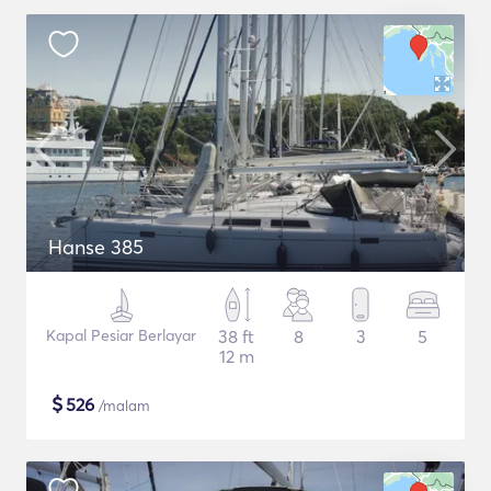
Hanse 385
Kapal Pesiar Berlayar
38 ft
8
3
5
12 m
$
526
/malam