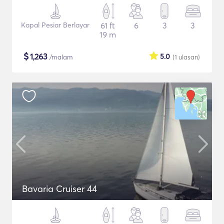
Kapal Pesiar Berlayar
61 ft
6
3
3
19 m
$
1,263
5.0
/malam
(1
ulasan
)
Bavaria Cruiser 44