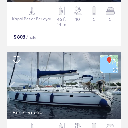
Kapal Pesiar Berlayar
46 ft
10
5
5
14 m
$
803
/malam
Beneteau 50