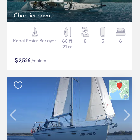
Chantier naval
Kapal Pesiar Berlayar
68 ft
8
5
6
21 m
$
2,526
/malam