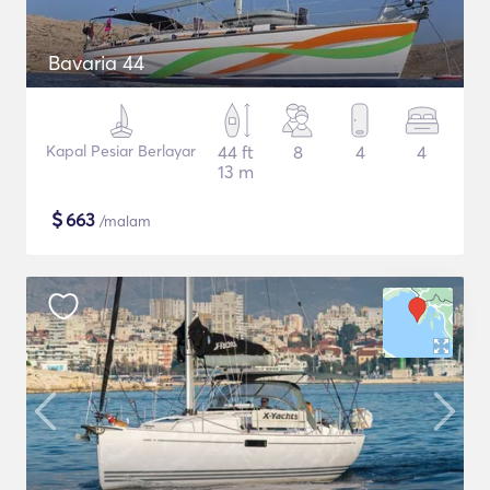
Bavaria 44
Kapal Pesiar Berlayar
44 ft
8
4
4
13 m
$
663
/malam