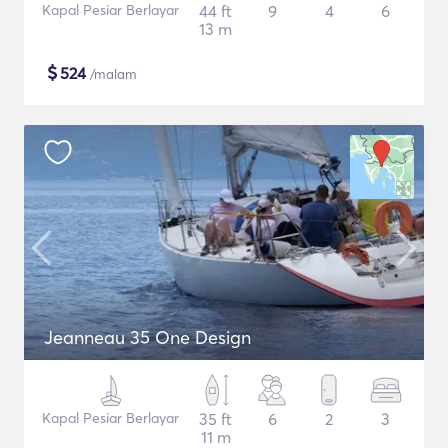
Kapal Pesiar Berlayar
44 ft
9
4
6
13 m
$
524
/malam
Jeanneau 35 One Design
Kapal Pesiar Berlayar
35 ft
6
2
3
11 m