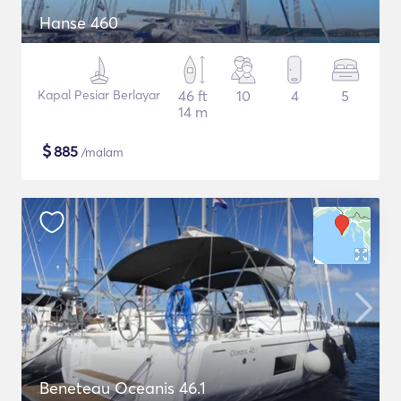
Hanse 460
Kapal Pesiar Berlayar
46 ft
10
4
5
14 m
$
885
/malam
Beneteau Oceanis 46.1