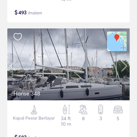
$
493
/malam
Hanse 348
Kapal Pesiar Berlayar
34 ft
8
3
5
10 m