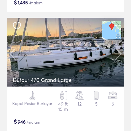
$
1,435
/malam
Dufour 470 Grand Large
Kapal Pesiar Berlayar
49 ft
12
5
6
15 m
$
946
/malam