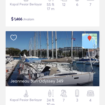
Kapal Pesiar Berlayar
55 ft
12
6
7
17 m
$
1,466
/malam
Jeanneau Sun Odyssey 349
Kapal Pesiar Berlayar
34 ft
7
3
4
10 m