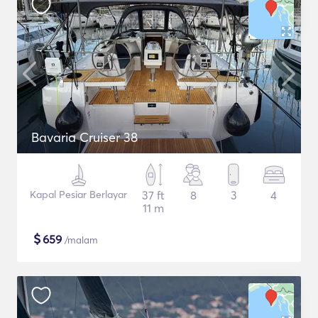
Bavaria Cruiser 38
Kapal Pesiar Berlayar
37 ft
8
3
4
11 m
$
659
/malam