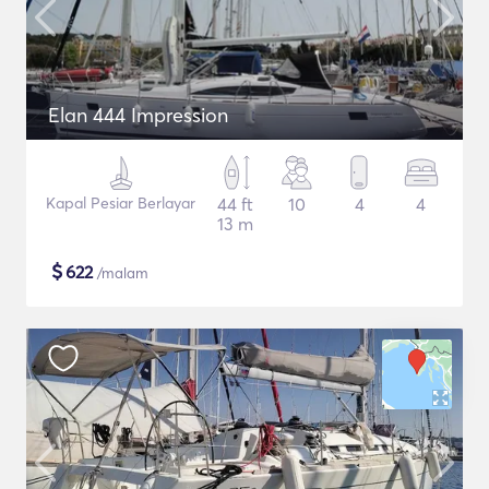
Elan 444 Impression
Kapal Pesiar Berlayar
44 ft
10
4
4
13 m
$
622
/malam