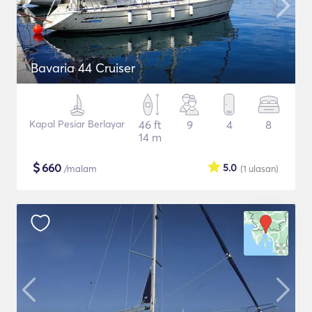
Bavaria 44 Cruiser
Kapal Pesiar Berlayar
46 ft
9
4
8
14 m
$
660
5.0
/malam
(1
ulasan
)