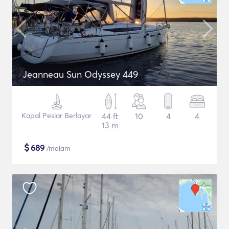
Jeanneau Sun Odyssey 449
Kapal Pesiar Berlayar
44 ft
10
4
4
13 m
$
689
/malam