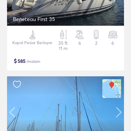
Beneteau First 35
Kapal Pesiar Berlayar
35 ft
6
2
6
11 m
$
585
/malam