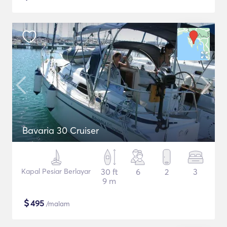
Bavaria 30 Cruiser
Kapal Pesiar Berlayar
30 ft
6
2
3
9 m
$
495
/malam