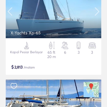
X-Yachts Xp-65
Kapal Pesiar Berlayar
65 ft
6
3
3
20 m
$
2,813
/malam