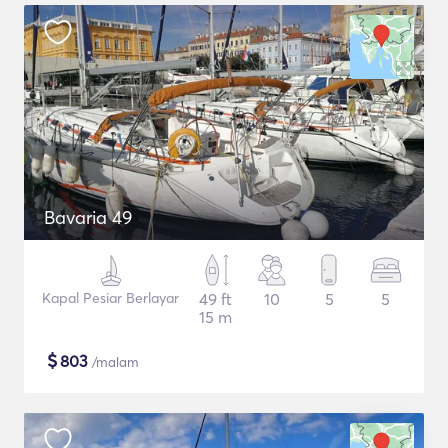
Bavaria 49
Kapal Pesiar Berlayar
49 ft
10
5
5
15 m
$
803
/malam