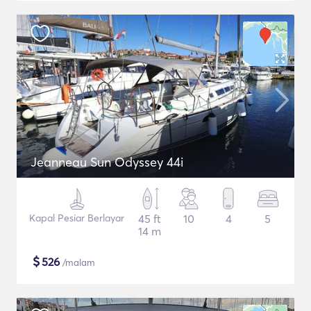
Jeanneau Sun Odyssey 44i
Kapal Pesiar Berlayar
45 ft
10
4
5
14 m
$
526
/malam