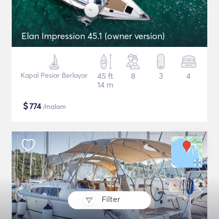
Elan Impression 45.1 (owner version)
Kapal Pesiar Berlayar
45 ft
8
3
4
14 m
$
774
/malam
Filter