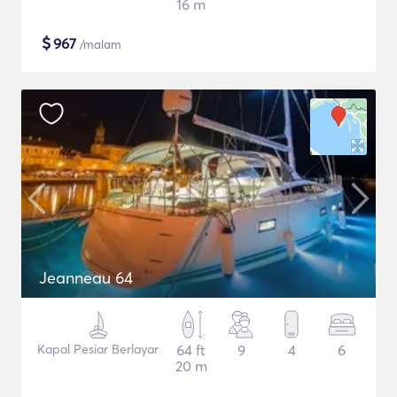
16 m
$
967
/malam
Jeanneau 64
Kapal Pesiar Berlayar
64 ft
9
4
6
20 m