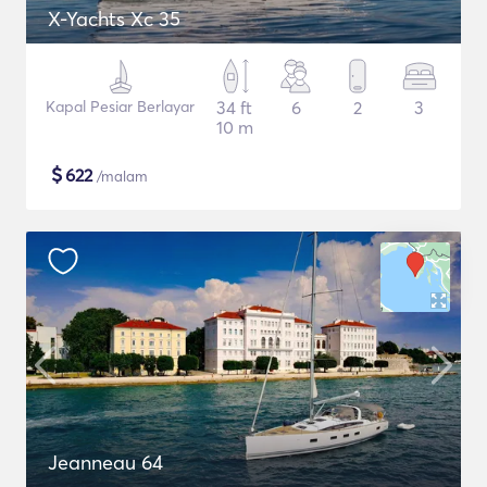
X-Yachts Xc 35
Kapal Pesiar Berlayar
34 ft
6
2
3
10 m
$
622
/malam
Jeanneau 64