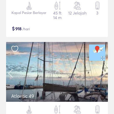
Kapal Pesiar Berlayar
45 ft
12 Jelajah
3
14 m
$
918
/hari
Atlantic 49