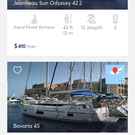
Jeanneau Sun Odyssey 42.2
Kapal Pesiar Berlayar
43 ft
12 Jelajah
3
13 m
$
410
/hari
Bavaria 45