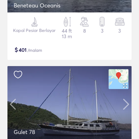
Beneteau Oceanis
Kapal Pesiar Berlayar
44 ft
8
3
3
13 m
$
401
/malam
Gulet 78