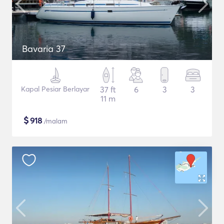
Bavaria 37
Kapal Pesiar Berlayar
37 ft
6
3
3
11 m
$
918
/malam