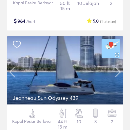
Kapal Pesiar Berlayar
50 ft
10 Jelajah
2
15 m
$
964
5.0
/hari
(1
ulasan
)
Jeanneau Sun Odyssey 439
Kapal Pesiar Berlayar
44 ft
10
3
2
13 m