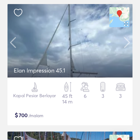
Elan Impression 45.1
Kapal Pesiar Berlayar
45 ft
6
3
3
14 m
$
700
/malam