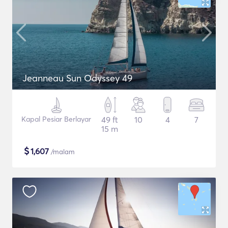
Jeanneau Sun Odyssey 49
Kapal Pesiar Berlayar
49 ft
10
4
7
15 m
$
1,607
/malam