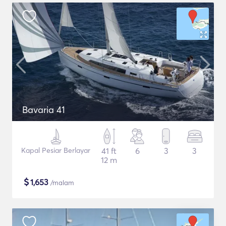
Bavaria 41
Kapal Pesiar Berlayar
41 ft
6
3
3
12 m
$
1,653
/malam