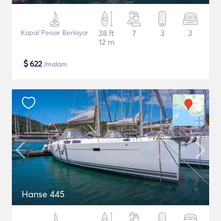
Kapal Pesiar Berlayar
38 ft
7
3
3
12 m
$
622
/malam
Hanse 445