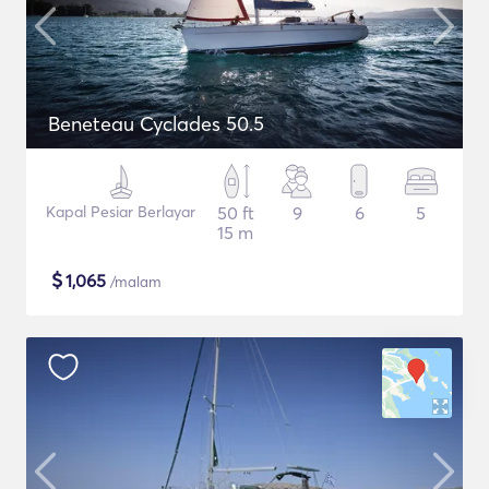
Beneteau Cyclades 50.5
Kapal Pesiar Berlayar
50 ft
9
6
5
15 m
$
1,065
/malam