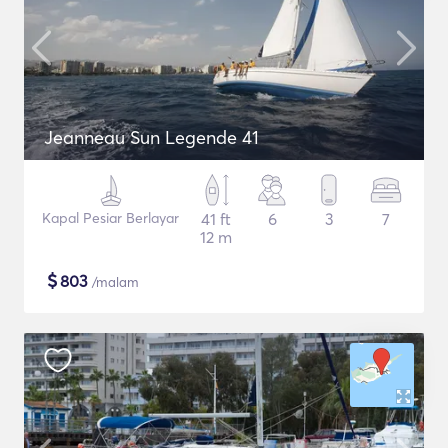
Jeanneau Sun Legende 41
Kapal Pesiar Berlayar
41 ft
6
3
7
12 m
$
803
/malam