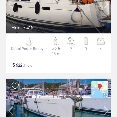
Hanse 415
Kapal Pesiar Berlayar
42 ft
7
3
4
13 m
$
622
/malam