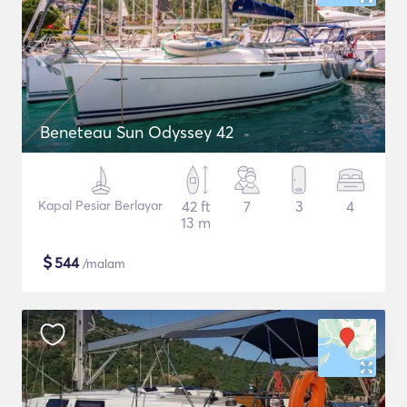
Beneteau Sun Odyssey 42
Kapal Pesiar Berlayar
42 ft
7
3
4
13 m
$
544
/malam