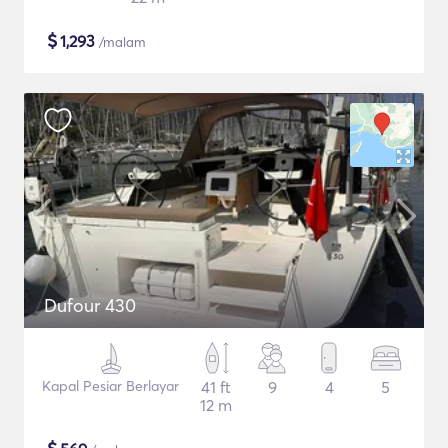
$
1,293
/malam
Dufour 430
Kapal Pesiar Berlayar
41 ft
9
4
5
12 m