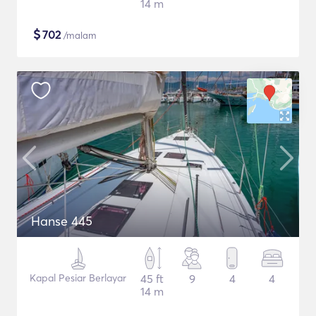
14 m
$
702
/malam
Hanse 445
Kapal Pesiar Berlayar
45 ft
9
4
4
14 m