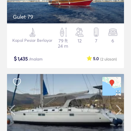
Gulet 79
Kapal Pesiar Berlayar
79 ft
12
7
6
24 m
$
1,435
5.0
/malam
(2
ulasan
)