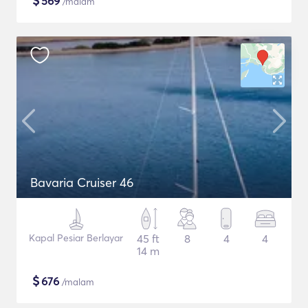
$
569
/malam
Bavaria Cruiser 46
Kapal Pesiar Berlayar
45 ft
8
4
4
14 m
$
676
/malam