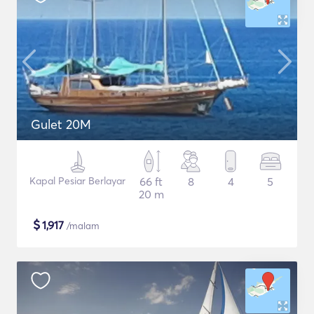
Gulet 20M
Kapal Pesiar Berlayar
66 ft
8
4
5
20 m
$
1,917
/malam