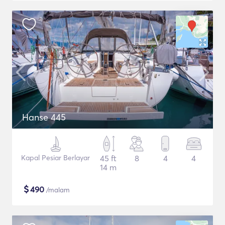
Hanse 445
Kapal Pesiar Berlayar
45 ft
8
4
4
14 m
$
490
/malam