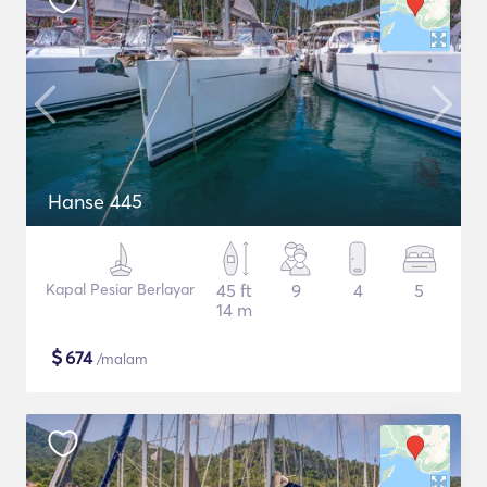
Hanse 445
Kapal Pesiar Berlayar
45 ft
9
4
5
14 m
$
674
/malam