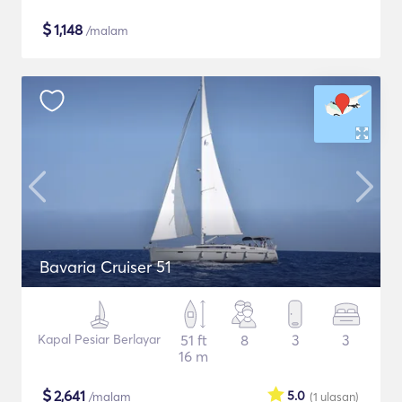
$
1,148
/malam
Bavaria Cruiser 51
Kapal Pesiar Berlayar
51 ft
8
3
3
16 m
$
2,641
5.0
/malam
(1
ulasan
)