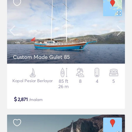
Custom Made Gulet 85
Kapal Pesiar Berlayar
85 ft
8
4
5
26 m
$
2,871
/malam