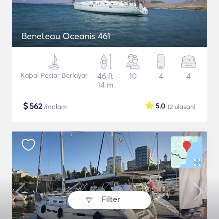
Beneteau Oceanis 461
Kapal Pesiar Berlayar
46 ft
10
4
4
14 m
$
562
5.0
/malam
(2
ulasan
)
Filter