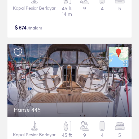
Kapal Pesiar Berlayar
45 ft
9
4
5
14 m
$
674
/malam
Hanse 445
Kapal Pesiar Berlayar
45 ft
9
4
5