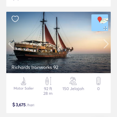
Richards Ironworks 92
Motor Sailer
92 ft
150 Jelajah
0
28 m
$
3,675
/hari