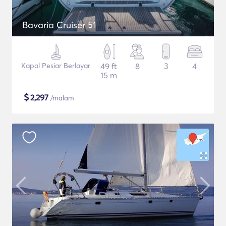
Bavaria Cruiser 51
Kapal Pesiar Berlayar
49 ft
8
3
4
15 m
$
2,297
/malam