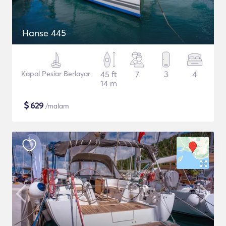
Hanse 445
Kapal Pesiar Berlayar
45 ft
7
3
4
14 m
$
629
/malam