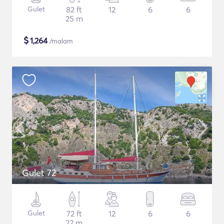
Gulet
82 ft
12
6
6
25 m
$
1,264
/malam
Gulet 72
Gulet
72 ft
12
6
6
22 m