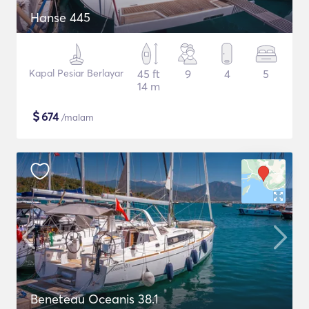
Hanse 445
Kapal Pesiar Berlayar
45 ft
9
4
5
14 m
$
674
/malam
Beneteau Oceanis 38.1