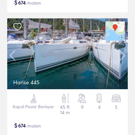
$
674
/malam
Hanse 445
Kapal Pesiar Berlayar
45 ft
9
4
5
14 m
$
674
/malam