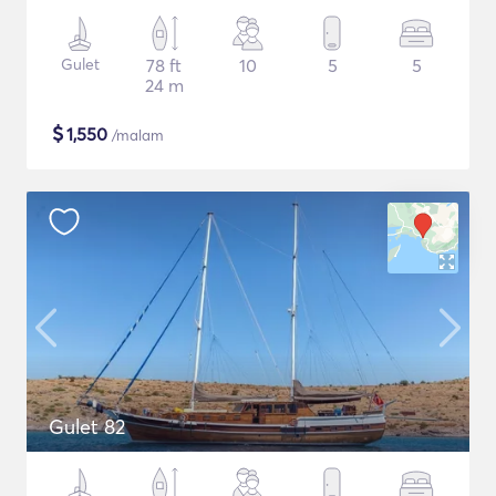
Gulet
78 ft
10
5
5
24 m
$
1,550
/malam
Gulet 82