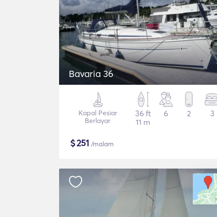
Bavaria 36
Kapal Pesiar
36 ft
6
2
3
Berlayar
11 m
$
251
/malam