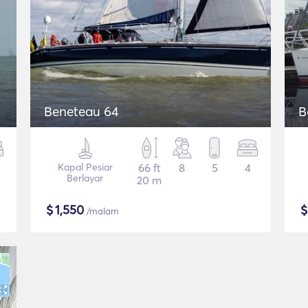
Beneteau 64
B
Kapal Pesiar
66 ft
8
5
4
Berlayar
20 m
$
1,550
/malam