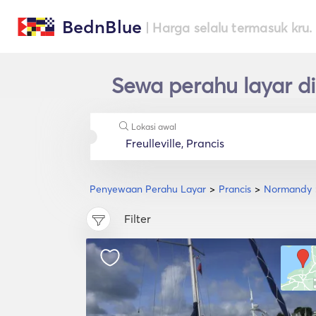
BednBlue
| Harga selalu termasuk kru.
Sewa perahu layar di
Lokasi awal
Penyewaan Perahu Layar
Prancis
Normandy
Filter