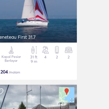
eneteau First 31.7
Kapal Pesiar
31 ft
4
2
2
Berlayar
9 m
$
204
/malam