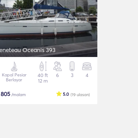
eneteau Oceanis 393
Kapal Pesiar
40 ft
6
3
4
Berlayar
12 m
$
805
5.0
/malam
(19
ulasan
)