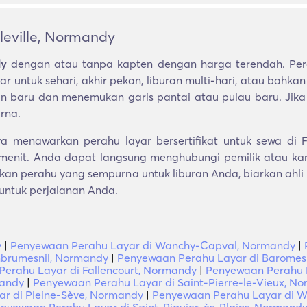
leville, Normandy
dy
dengan atau tanpa kapten dengan harga terendah. Pera
 untuk sehari, akhir pekan, liburan multi-hari, atau bahka
an baru dan menemukan garis pantai atau pulau baru. Ji
rna.
 menawarkan perahu layar bersertifikat untuk sewa di F
 menit. Anda dapat langsung menghubungi pemilik atau k
skan perahu yang sempurna untuk liburan Anda, biarkan ah
 untuk perjalanan Anda.
y
|
Penyewaan Perahu Layar di Wanchy-Capval, Normandy
|
brumesnil, Normandy
|
Penyewaan Perahu Layar di Baromes
erahu Layar di Fallencourt, Normandy
|
Penyewaan Perahu L
mandy
|
Penyewaan Perahu Layar di Saint-Pierre-le-Vieux, N
r di Pleine-Sève, Normandy
|
Penyewaan Perahu Layar di Wo