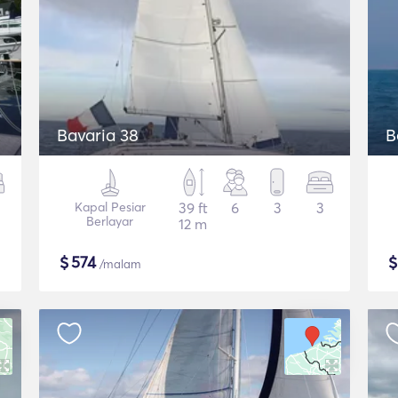
Bavaria 38
B
Kapal Pesiar
39 ft
6
3
3
Berlayar
12 m
$
574
/malam