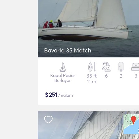
Bavaria 35 Match
Kapal Pesiar
35 ft
6
2
3
Berlayar
11 m
$
251
/malam