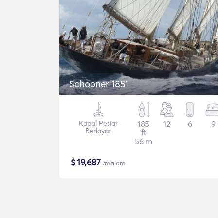
Schooner 185'
Kapal Pesiar
185
12
6
9
Berlayar
ft
56 m
$
19,687
/malam