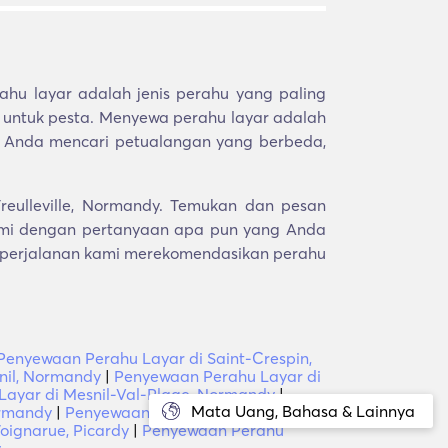
hu layar adalah jenis perahu yang paling
n untuk pesta. Menyewa perahu layar adalah
ka Anda mencari petualangan yang berbeda,
reulleville, Normandy. Temukan dan pesan
ami dengan pertanyaan apa pun yang Anda
li perjalanan kami merekomendasikan perahu
Penyewaan Perahu Layar di Saint-Crespin,
nil, Normandy
|
Penyewaan Perahu Layar di
ayar di Mesnil-Val-Plage, Normandy
|
Mata Uang, Bahasa & Lainnya
ormandy
|
Penyewaan Perahu Layar di
ignarue, Picardy
|
Penyewaan Perahu