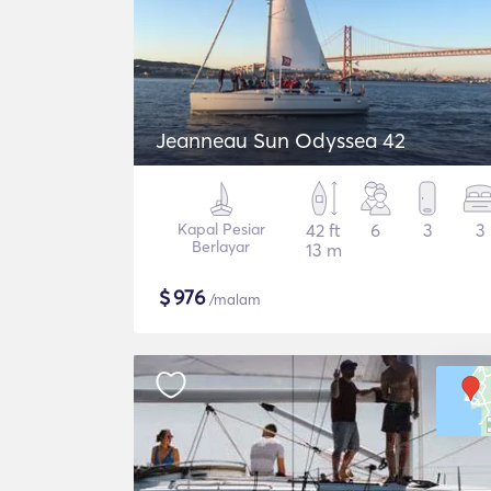
Jeanneau Sun Odyssea 42
Kapal Pesiar
42 ft
6
3
3
Berlayar
13 m
$
976
/malam