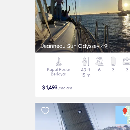
Jeanneau Sun Odyssey 49
Kapal Pesiar
49 ft
6
3
3
Berlayar
15 m
$
1,493
/malam