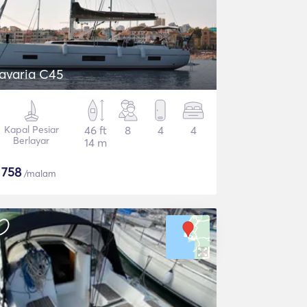
avaria C45
Kapal Pesiar
46 ft
8
4
4
Berlayar
14 m
$
758
/malam