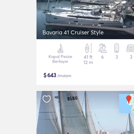
Bavaria 41 Cruiser Style
Kapal Pesiar
41 ft
6
3
3
Berlayar
12 m
$
643
/malam