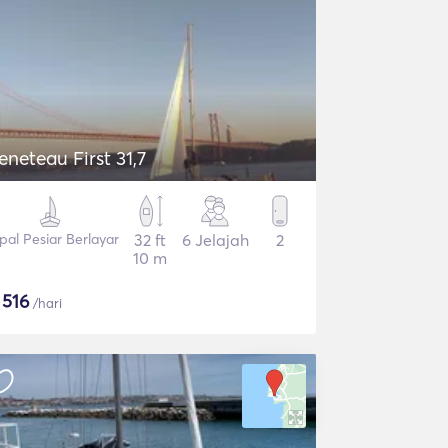
eneteau First 31,7
pal Pesiar Berlayar
32 ft
6 Jelajah
2
10 m
$
516
/hari