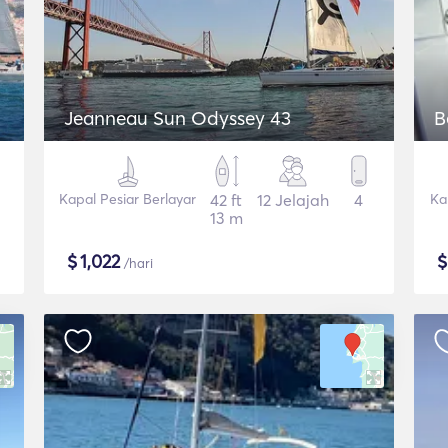
Jeanneau Sun Odyssey 43
B
Kapal Pesiar Berlayar
42 ft
12 Jelajah
4
Ka
13 m
$
1,022
/hari