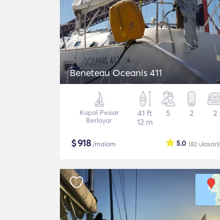
Beneteau Oceanis 411
Kapal Pesiar
41 ft
5
2
2
Berlayar
12 m
$
918
5.0
/malam
(82
ulasan
)