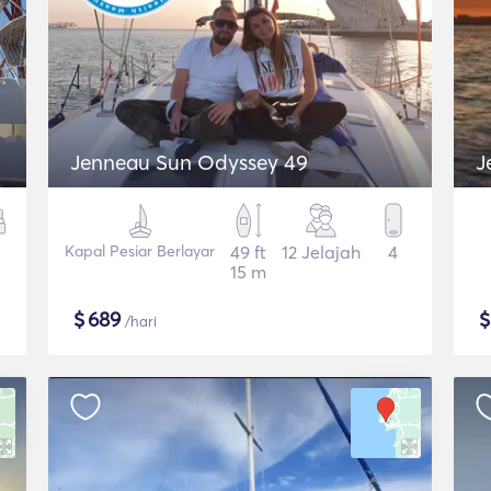
Jenneau Sun Odyssey 49
J
Kapal Pesiar Berlayar
49 ft
12 Jelajah
4
15 m
$
689
/hari