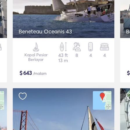
Beneteau Oceanis 43
B
Kapal Pesiar
43 ft
8
4
4
Berlayar
13 m
$
643
/malam