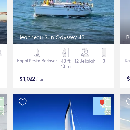
Jeanneau Sun Odyssey 43
B
Kapal Pesiar Berlayar
43 ft
12 Jelajah
3
Ka
13 m
$
1,022
/hari