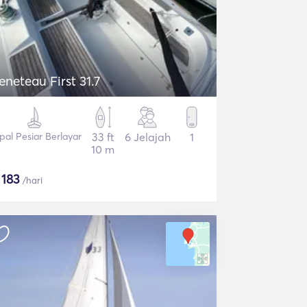
eneteau First 31.7
pal Pesiar Berlayar
33 ft
6 Jelajah
1
10 m
$
183
/hari