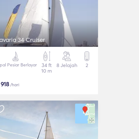
avaria 34 Cruiser
pal Pesiar Berlayar
34 ft
8 Jelajah
2
10 m
$
918
/hari