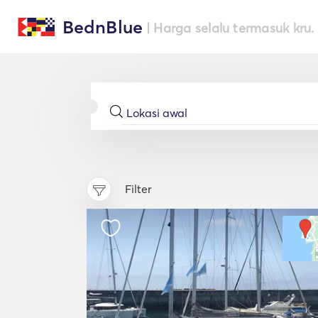
BednBlue
| Harga selalu termasuk kru.
Filter