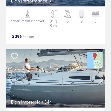
Elan Performance 31
Kapal Pesiar Berlayar
31 ft
6
2
3
9 m
$
396
/malam
Elan Impression 344