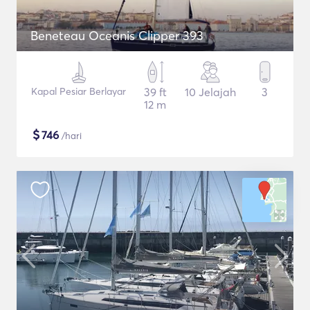
Beneteau Oceanis Clipper 393
Kapal Pesiar Berlayar
39 ft
10 Jelajah
3
12 m
$
746
/hari