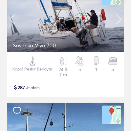
Sasanka Viva 700
Kapal Pesiar Berlayar
24 ft
5
1
5
7 m
$
287
/malam