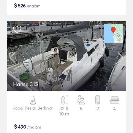
$
526
/malam
Hanse 315
Kapal Pesiar Berlayar
32 ft
6
2
4
10 m
$
490
/malam