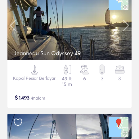
Jeanneau Sun Odyssey 49
Kapal Pesiar Berlayar
49 ft
6
3
3
15 m
$
1,493
/malam