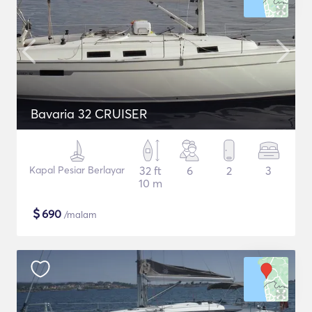
Bavaria 32 CRUISER
Kapal Pesiar Berlayar
32 ft
6
2
3
10 m
$
690
/malam