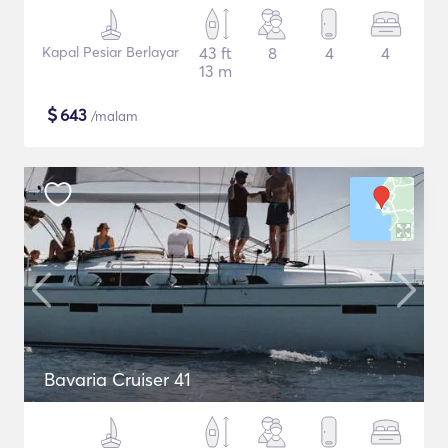
Kapal Pesiar Berlayar
43 ft
8
4
4
13 m
$
643
/malam
Bavaria Cruiser 41