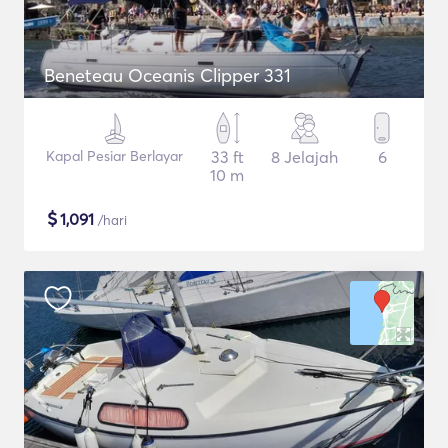
Beneteau Oceanis Clipper 331
Kapal Pesiar Berlayar
33 ft
8 Jelajah
6
10 m
$
1,091
/hari