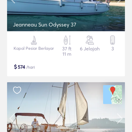
Jeanneau Sun Odyssey 37
Kapal Pesiar Berlayar
37 ft
6 Jelajah
3
11 m
$
574
/hari