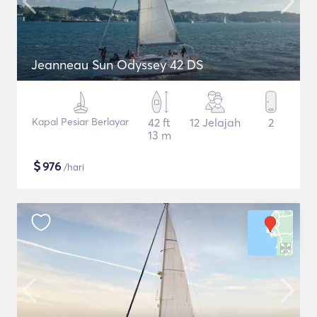
Jeanneau Sun Odyssey 42 DS
Kapal Pesiar Berlayar
42 ft
12 Jelajah
2
13 m
$
976
/hari