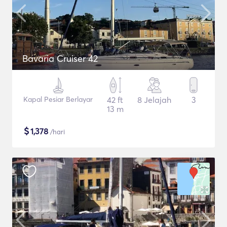
Bavaria Cruiser 42
Kapal Pesiar Berlayar
42 ft
8 Jelajah
3
13 m
$
1,378
/hari