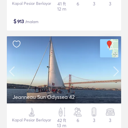
Kapal Pesiar Berlayar
41 ft
6
3
3
12 m
$
913
/malam
Jeanneau Sun Odyssea 42
Kapal Pesiar Berlayar
42 ft
6
3
3
13 m