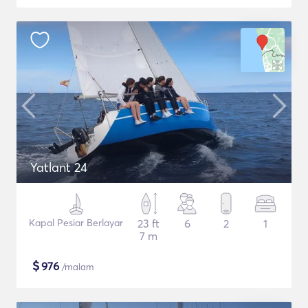
Yatlant 24
Kapal Pesiar Berlayar
23 ft
6
2
1
7 m
$
976
/malam