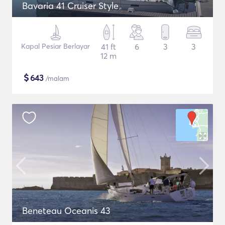
Bavaria 41 Cruiser Style
Kapal Pesiar Berlayar
41 ft
6
3
3
12 m
$
643
/malam
Beneteau Oceanis 43