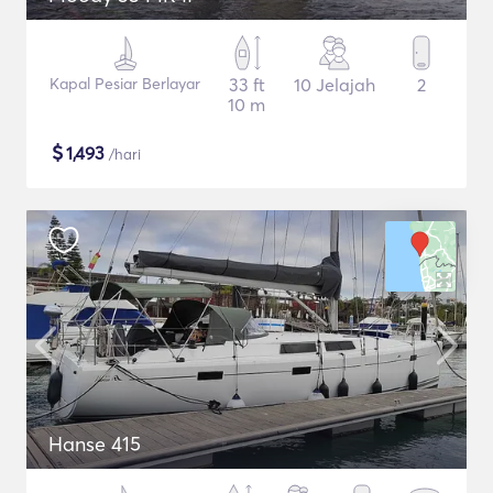
Kapal Pesiar Berlayar
33 ft
10 Jelajah
2
10 m
$
1,493
/hari
Hanse 415