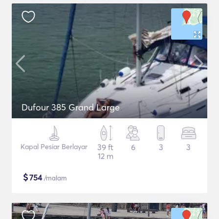
Dufour 385 Grand Large
Kapal Pesiar Berlayar
39 ft
6
3
3
12 m
$
754
/malam