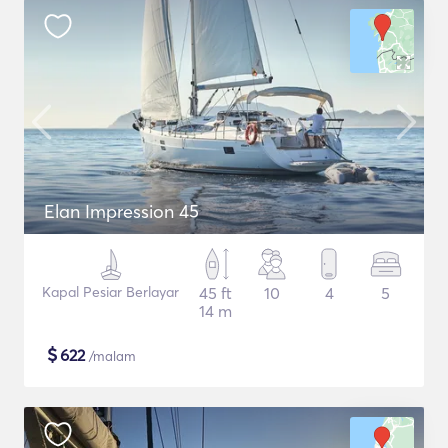
Elan Impression 45
Kapal Pesiar Berlayar
45 ft
10
4
5
14 m
$
622
/malam