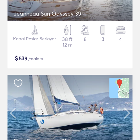
Jeanneau Sun Odyssey 39
Kapal Pesiar Berlayar
38 ft
8
3
4
12 m
$
539
/malam