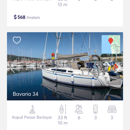
13 m
$
568
/malam
Bavaria 34
Kapal Pesiar Berlayar
33 ft
6
3
3
10 m