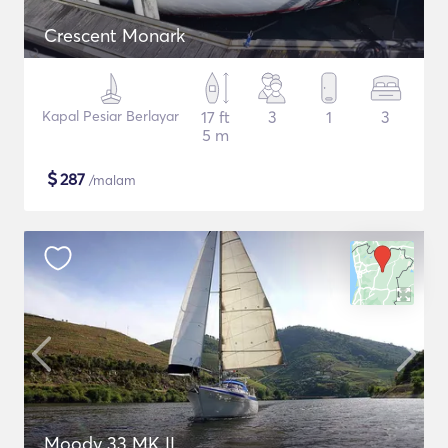
Crescent Monark
Kapal Pesiar Berlayar
17 ft
3
1
3
5 m
$
287
/malam
Moody 33 MK II