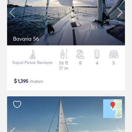
Bavaria 56
Kapal Pesiar Berlayar
56 ft
8
4
5
17 m
$
1,395
/malam