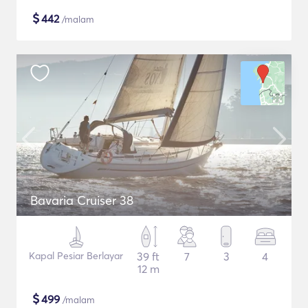
$
442
/malam
Bavaria Cruiser 38
Kapal Pesiar Berlayar
39 ft
7
3
4
12 m
$
499
/malam