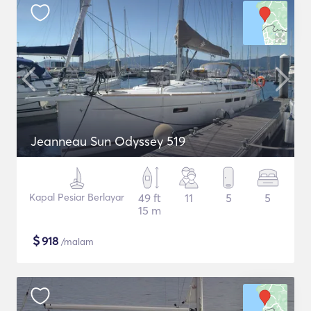
Jeanneau Sun Odyssey 519
Kapal Pesiar Berlayar
49 ft
11
5
5
15 m
$
918
/malam