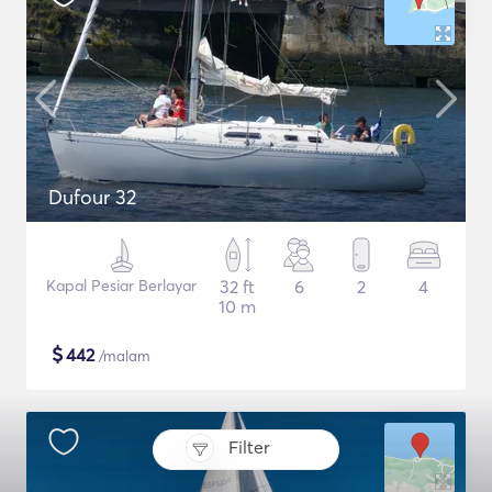
Dufour 32
Kapal Pesiar Berlayar
32 ft
6
2
4
10 m
$
442
/malam
Filter