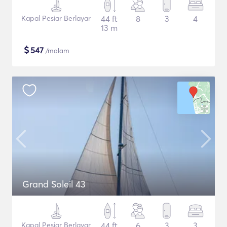
Kapal Pesiar Berlayar
44 ft
8
3
4
13 m
$
547
/malam
Grand Soleil 43
Kapal Pesiar Berlayar
44 ft
6
3
3