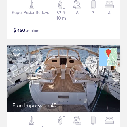
Kapal Pesiar Berlayar
33 ft
8
3
4
10 m
$
450
/malam
Elan Impression 45