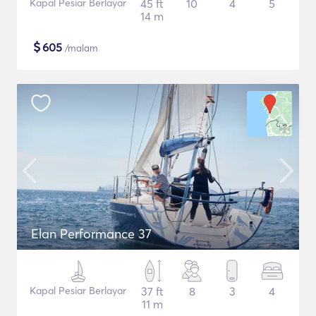
Kapal Pesiar Berlayar
45 ft
10
4
5
14 m
$
605
/malam
Elan Performance 37
Kapal Pesiar Berlayar
37 ft
8
3
4
11 m