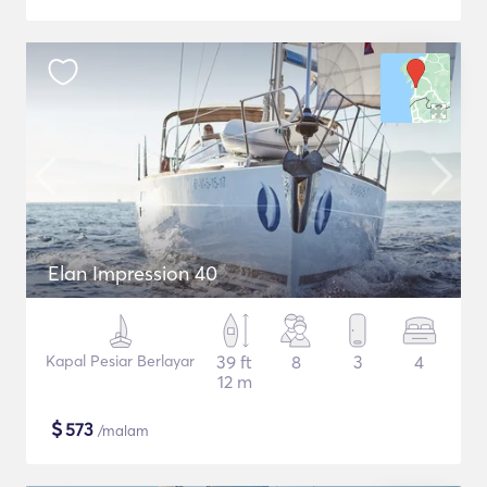
Elan Impression 40
Kapal Pesiar Berlayar
39 ft
8
3
4
12 m
$
573
/malam