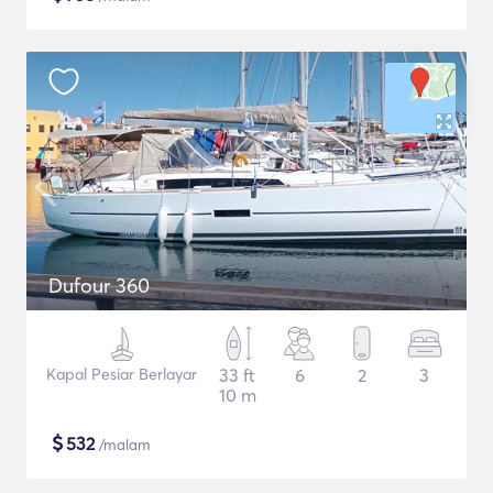
Dufour 360
Kapal Pesiar Berlayar
33 ft
6
2
3
10 m
$
532
/malam