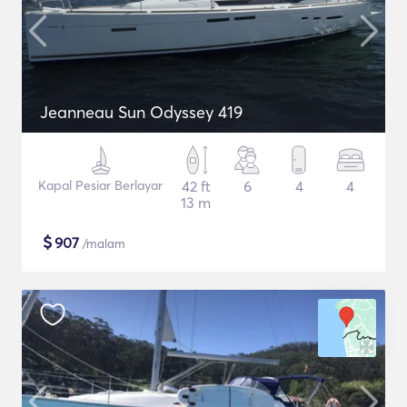
Jeanneau Sun Odyssey 419
Kapal Pesiar Berlayar
42 ft
6
4
4
13 m
$
907
/malam