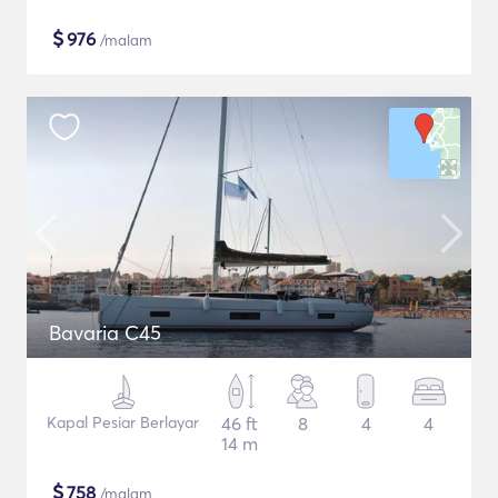
$
976
/malam
Bavaria C45
Kapal Pesiar Berlayar
46 ft
8
4
4
14 m
$
758
/malam