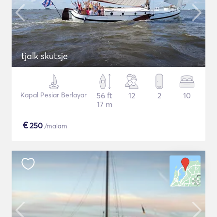
tjalk skutsje
Kapal Pesiar Berlayar
56 ft
12
2
10
17 m
€
250
/malam