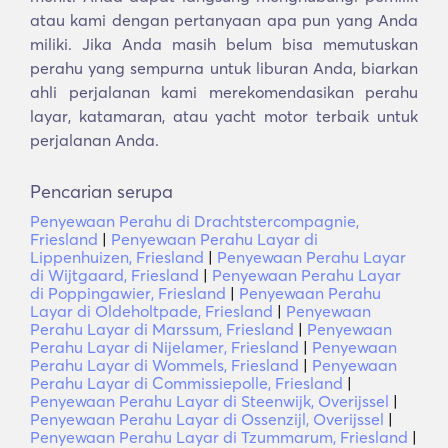
atau kami dengan pertanyaan apa pun yang Anda
miliki. Jika Anda masih belum bisa memutuskan
perahu yang sempurna untuk liburan Anda, biarkan
ahli perjalanan kami merekomendasikan perahu
layar, katamaran, atau yacht motor terbaik untuk
perjalanan Anda.
Pencarian serupa
Penyewaan Perahu di Drachtstercompagnie,
Friesland
|
Penyewaan Perahu Layar di
Lippenhuizen, Friesland
|
Penyewaan Perahu Layar
di Wijtgaard, Friesland
|
Penyewaan Perahu Layar
di Poppingawier, Friesland
|
Penyewaan Perahu
Layar di Oldeholtpade, Friesland
|
Penyewaan
Perahu Layar di Marssum, Friesland
|
Penyewaan
Perahu Layar di Nijelamer, Friesland
|
Penyewaan
Perahu Layar di Wommels, Friesland
|
Penyewaan
Perahu Layar di Commissiepolle, Friesland
|
Penyewaan Perahu Layar di Steenwijk, Overijssel
|
Penyewaan Perahu Layar di Ossenzijl, Overijssel
|
Penyewaan Perahu Layar di Tzummarum, Friesland
|