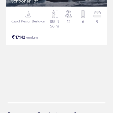
Schooner 185'
Kapal Pesiar Berlayar
185 ft
12
6
9
56 m
€
17,142
/malam