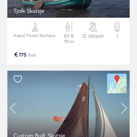
Tjalk Skutsje
Kapal Pesiar Berlayar
63 ft
12 Jelajah
1
19 m
€
775
/hari
Custom Built Skutsje