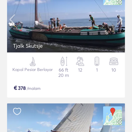
Tjalk Skutsje
Kapal Pesiar Berlayar
66 ft
12
1
10
20 m
€
378
/malam