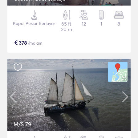
Kapal Pesiar Berlayar
65 ft
12
1
8
20 m
€
378
/malam
M/S 79