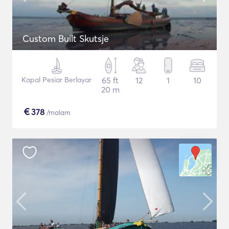
Custom Built Skutsje
Kapal Pesiar Berlayar
65 ft
12
1
10
20 m
€
378
/malam