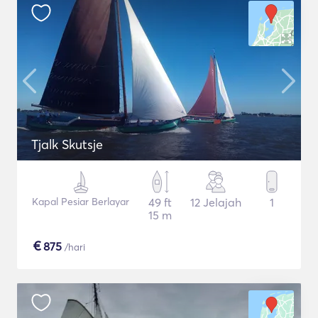
Tjalk Skutsje
Kapal Pesiar Berlayar
49 ft
12 Jelajah
1
15 m
€
875
/hari