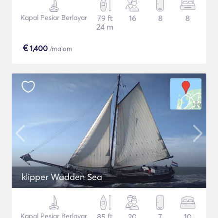
Kapal Pesiar Berlayar
79 ft
16
8
8
24 m
€
1,400
/malam
klipper Wadden Sea
Kapal Pesiar Berlayar
85 ft
20
7
10