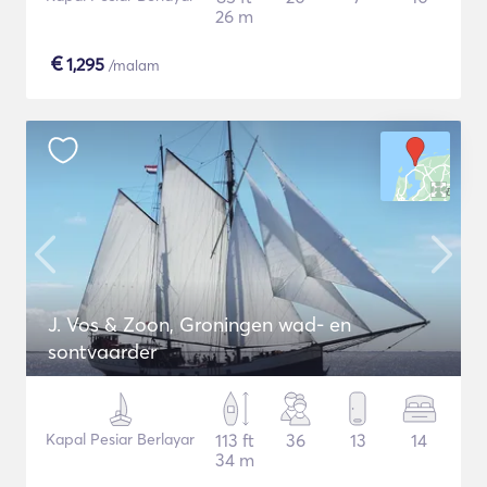
26 m
€
1,295
/malam
J. Vos & Zoon, Groningen wad- en
sontvaarder
Kapal Pesiar Berlayar
113 ft
36
13
14
34 m