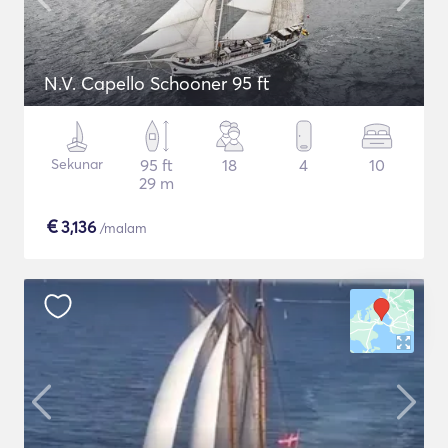
N.V. Capello Schooner 95 ft
Sekunar
95 ft
18
4
10
29 m
€
3,136
/malam