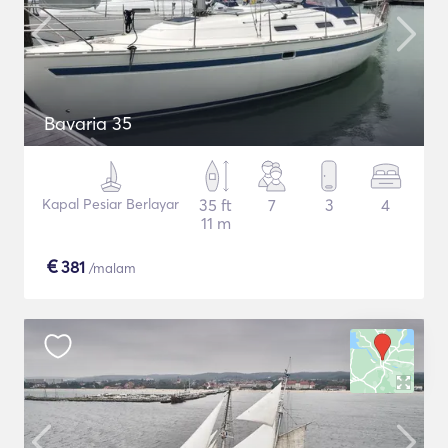
Bavaria 35
Kapal Pesiar Berlayar
35 ft
7
3
4
11 m
€
381
/malam