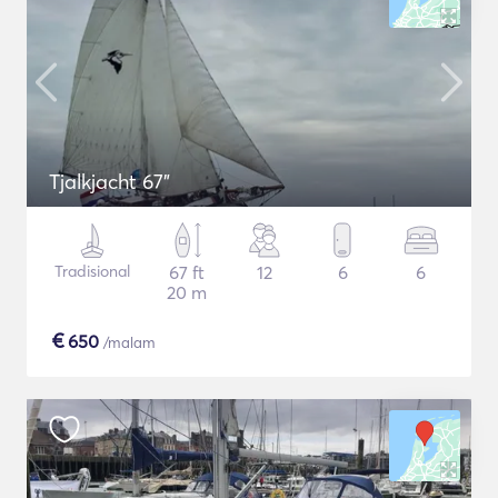
Tjalkjacht 67"
Tradisional
67 ft
12
6
6
20 m
€
650
/malam