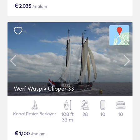
€
2,035
/malam
Werf Waspik Clipper 33
Kapal Pesiar Berlayar
108 ft
28
10
10
33 m
€
1,100
/malam