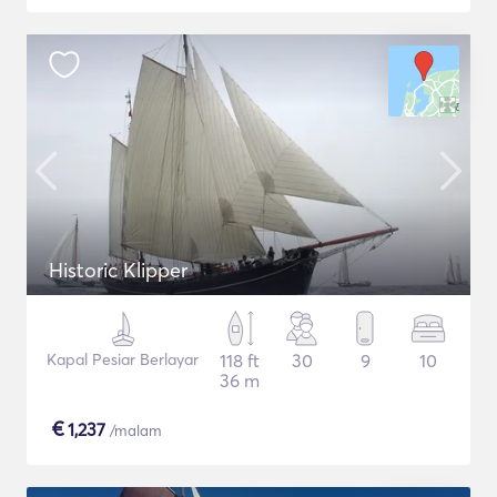
Historic Klipper
Kapal Pesiar Berlayar
118 ft
30
9
10
36 m
€
1,237
/malam