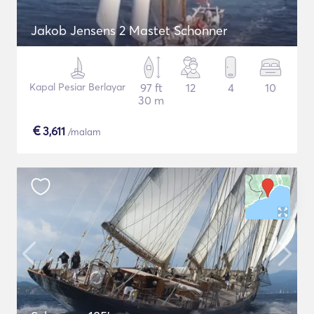
Jakob Jensens 2 Mastet Schonner
Kapal Pesiar Berlayar
97 ft
12
4
10
30 m
€
3,611
/malam