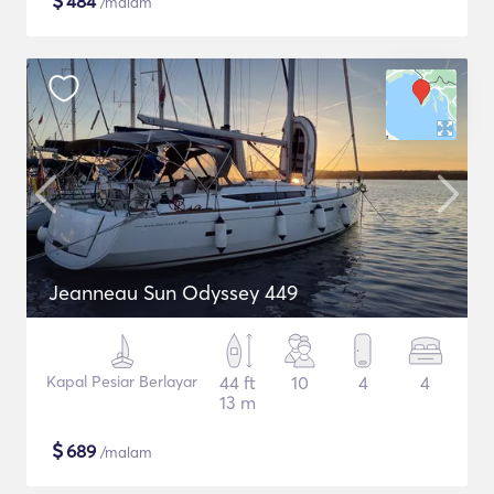
$
484
/malam
Jeanneau Sun Odyssey 449
Kapal Pesiar Berlayar
44 ft
10
4
4
13 m
$
689
/malam