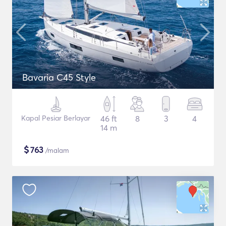
Bavaria C45 Style
Kapal Pesiar Berlayar
46 ft
8
3
4
14 m
$
763
/malam