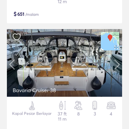
12 m
$
651
/malam
Bavaria Cruiser 38
Kapal Pesiar Berlayar
37 ft
8
3
4
11 m