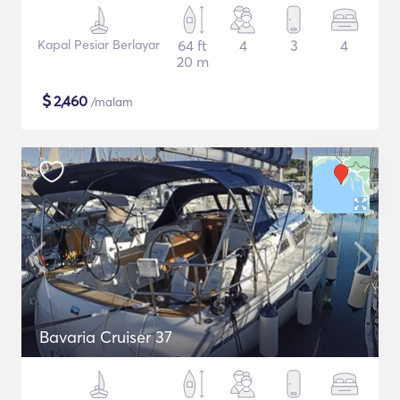
Kapal Pesiar Berlayar
64 ft
4
3
4
20 m
$
2,460
/malam
Bavaria Cruiser 37