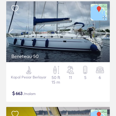
Beneteau 50
Kapal Pesiar Berlayar
50 ft
11
5
6
15 m
$
663
/malam