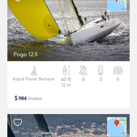
Pogo 12.5
Kapal Pesiar Berlayar
40 ft
8
3
5
12 m
$
984
/malam