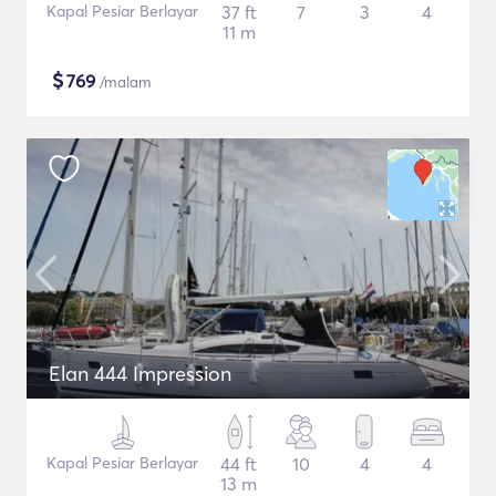
Kapal Pesiar Berlayar
37 ft
7
3
4
11 m
$
769
/malam
Elan 444 Impression
Kapal Pesiar Berlayar
44 ft
10
4
4
13 m