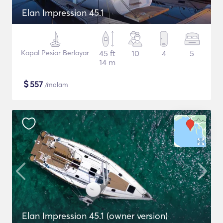
Elan Impression 45.1
Kapal Pesiar Berlayar
45 ft
10
4
5
14 m
$
557
/malam
Elan Impression 45.1 (owner version)