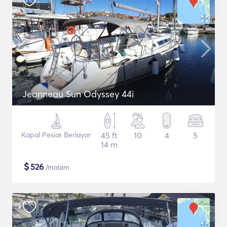
Jeanneau Sun Odyssey 44i
Kapal Pesiar Berlayar
45 ft
10
4
5
14 m
$
526
/malam