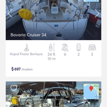
Bavaria Cruiser 34
Kapal Pesiar Berlayar
34 ft
6
2
3
10 m
$
697
/malam