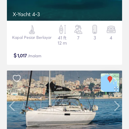
X-Yacht 4-3
Kapal Pesiar Berlayar
41 ft
7
3
4
12 m
$
1,017
/malam