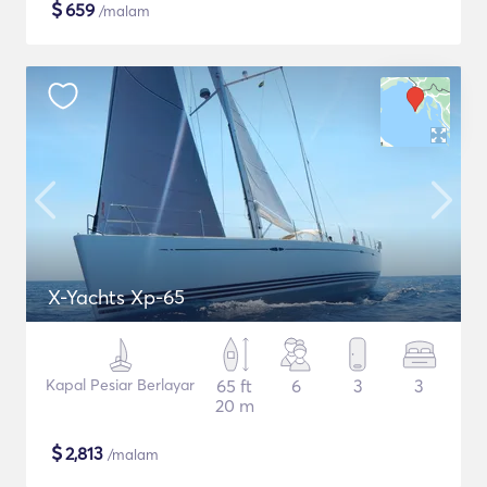
$
659
/malam
X-Yachts Xp-65
Kapal Pesiar Berlayar
65 ft
6
3
3
20 m
$
2,813
/malam