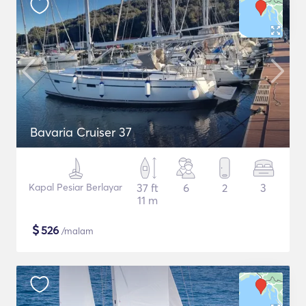
Bavaria Cruiser 37
Kapal Pesiar Berlayar
37 ft
6
2
3
11 m
$
526
/malam