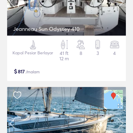
Jeanneau Sun Odyssey 410
Kapal Pesiar Berlayar
41 ft
8
3
4
12 m
$
817
/malam