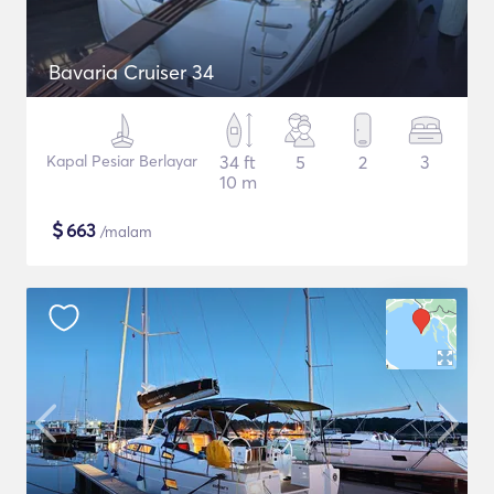
Bavaria Cruiser 34
Kapal Pesiar Berlayar
34 ft
5
2
3
10 m
$
663
/malam