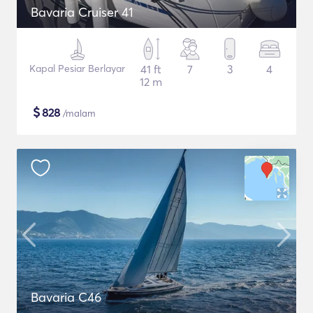
Bavaria Cruiser 41
Kapal Pesiar Berlayar
41 ft
7
3
4
12 m
$
828
/malam
Bavaria C46