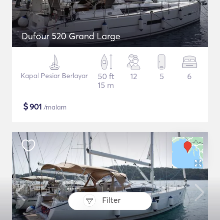
Dufour 520 Grand Large
Kapal Pesiar Berlayar
50 ft
12
5
6
15 m
$
901
/malam
Filter