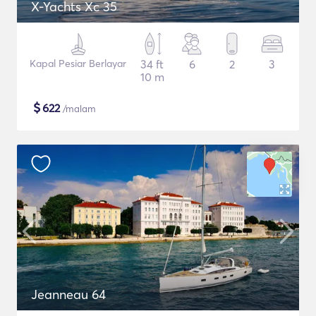
X-Yachts Xc 35
Kapal Pesiar Berlayar
34 ft
6
2
3
10 m
$
622
/malam
Jeanneau 64