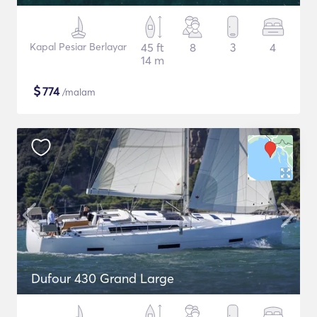
Kapal Pesiar Berlayar
45 ft
8
3
4
14 m
$
774
/malam
Dufour 430 Grand Large