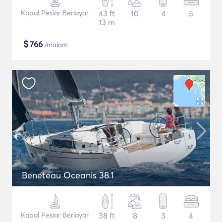
Kapal Pesiar Berlayar
43 ft
10
4
5
13 m
$
766
/malam
Beneteau Oceanis 38.1
Kapal Pesiar Berlayar
38 ft
8
3
4