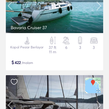
Bavaria Cruiser 37
Kapal Pesiar Berlayar
37 ft
6
3
3
11 m
$
422
/malam