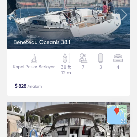
Beneteau Oceanis 38.1
Kapal Pesiar Berlayar
38 ft
7
3
4
12 m
$
828
/malam