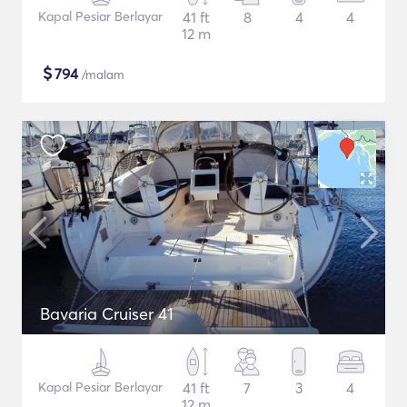
Kapal Pesiar Berlayar
41 ft
8
4
4
12 m
$
794
/malam
Bavaria Cruiser 41
Kapal Pesiar Berlayar
41 ft
7
3
4
12 m