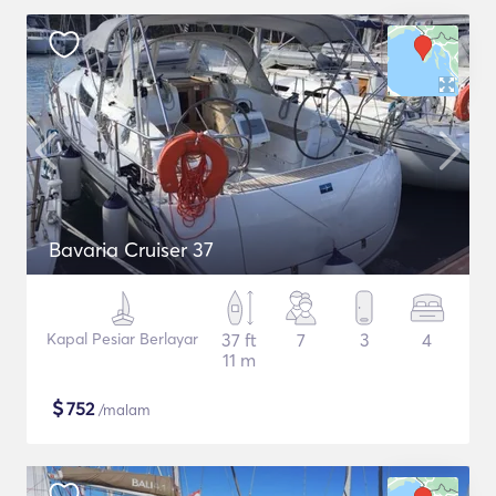
Bavaria Cruiser 37
Kapal Pesiar Berlayar
37 ft
7
3
4
11 m
$
752
/malam