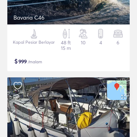
Bavaria C46
Kapal Pesiar Berlayar
48 ft
10
4
6
15 m
$
999
/malam