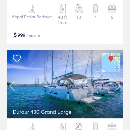
Kapal Pesiar Berlayar
48 ft
10
4
6
15 m
$
999
/malam
Dufour 430 Grand Large