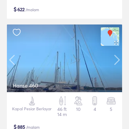
$
622
/malam
Hanse 460
Kapal Pesiar Berlayar
46 ft
10
4
5
14 m
$
885
/malam