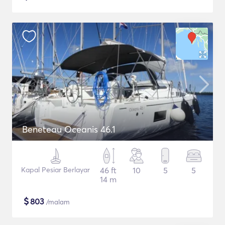
Beneteau Oceanis 46.1
Kapal Pesiar Berlayar
46 ft
10
5
5
14 m
$
803
/malam