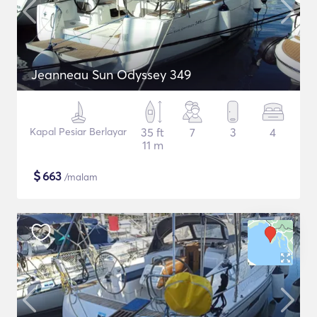
Jeanneau Sun Odyssey 349
Kapal Pesiar Berlayar
35 ft
7
3
4
11 m
$
663
/malam