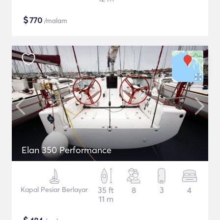
$
770
/malam
Elan 350 Performance
Kapal Pesiar Berlayar
35 ft
8
3
4
11 m