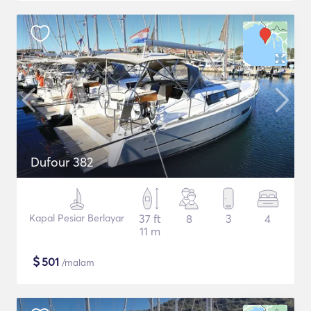
Dufour 382
Kapal Pesiar Berlayar
37 ft
8
3
4
11 m
$
501
/malam