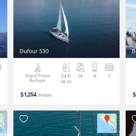
Dufour 530
B
Kapal Pesiar
54 ft
14
6
7
Berlayar
16 m
$
1,254
/malam