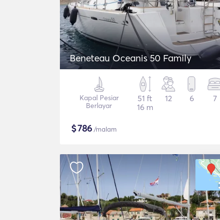
Beneteau Oceanis 50 Family
Kapal Pesiar
51 ft
12
6
7
Berlayar
16 m
$
786
/malam