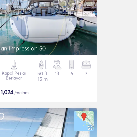
lan Impression 50
Kapal Pesiar
50 ft
13
6
7
Berlayar
15 m
$
1,024
/malam