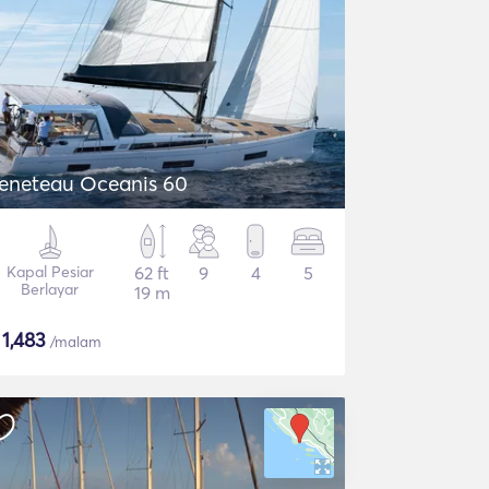
eneteau Oceanis 60
Kapal Pesiar
62 ft
9
4
5
Berlayar
19 m
$
1,483
/malam