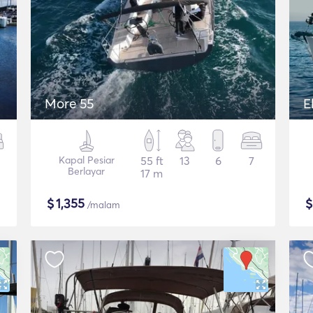
More 55
E
Kapal Pesiar
55 ft
13
6
7
Berlayar
17 m
$
1,355
/malam