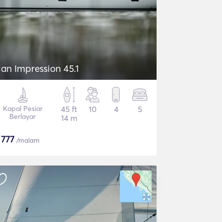
lan Impression 45.1
Kapal Pesiar
45 ft
10
4
5
Berlayar
14 m
$
777
/malam