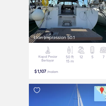
Elan Impression 50.1
Kapal Pesiar
50 ft
12
5
7
Berlayar
15 m
$
1,107
/malam