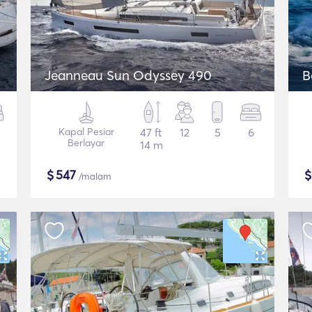
Jeanneau Sun Odyssey 490
B
Kapal Pesiar
47 ft
12
5
6
Berlayar
14 m
$
547
/malam