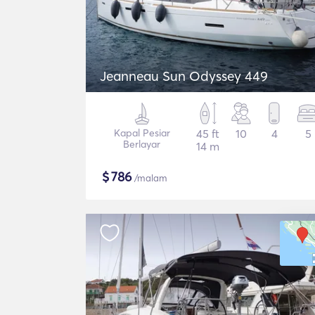
Jeanneau Sun Odyssey 449
Kapal Pesiar
45 ft
10
4
5
Berlayar
14 m
$
786
/malam