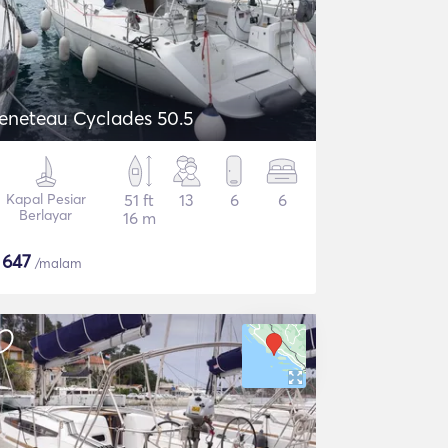
eneteau Cyclades 50.5
Kapal Pesiar
51 ft
13
6
6
Berlayar
16 m
$
647
/malam