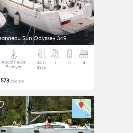
eanneau Sun Odyssey 349
Kapal Pesiar
34 ft
7
3
4
Berlayar
10 m
$
573
/malam