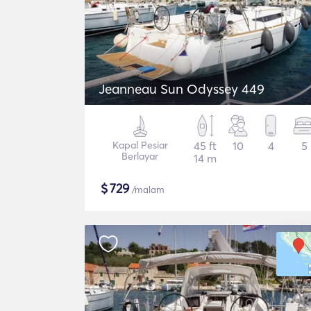
Jeanneau Sun Odyssey 449
Kapal Pesiar
45 ft
10
4
5
Berlayar
14 m
$
729
/malam