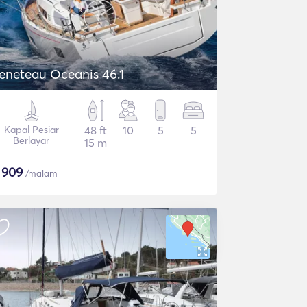
eneteau Oceanis 46.1
Kapal Pesiar
48 ft
10
5
5
Berlayar
15 m
$
909
/malam