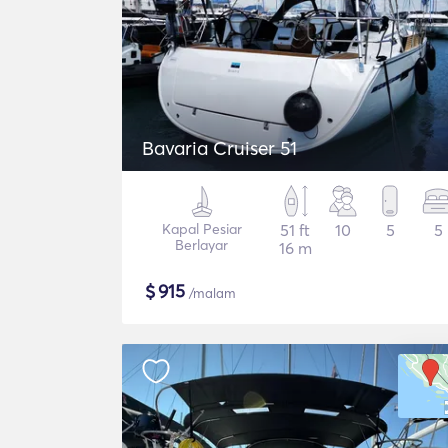
Bavaria Cruiser 51
Kapal Pesiar
51 ft
10
5
5
Berlayar
16 m
$
915
/malam