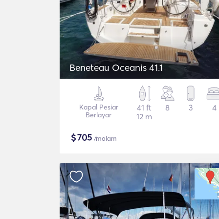
Beneteau Oceanis 41.1
Kapal Pesiar
41 ft
8
3
4
Berlayar
12 m
$
705
/malam