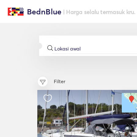
BednBlue
| Harga selalu termasuk kru.
Filter