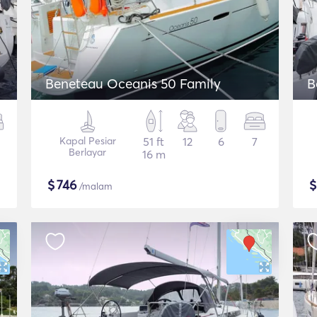
Beneteau Oceanis 50 Family
B
Kapal Pesiar
51 ft
12
6
7
Berlayar
16 m
$
746
/malam