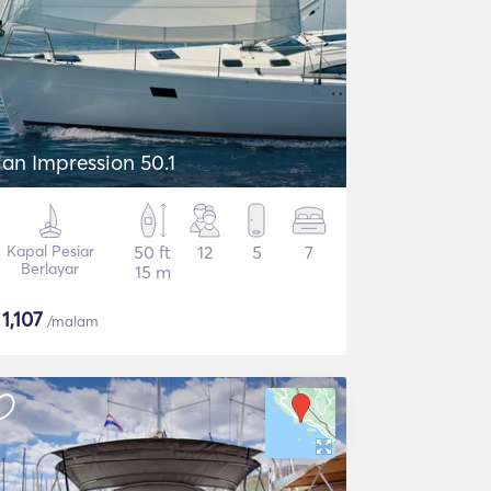
lan Impression 50.1
Kapal Pesiar
50 ft
12
5
7
Berlayar
15 m
$
1,107
/malam