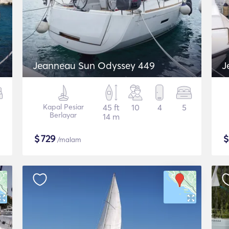
Jeanneau Sun Odyssey 449
J
Kapal Pesiar
45 ft
10
4
5
Berlayar
14 m
$
729
/malam