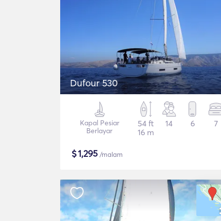
Dufour 530
Kapal Pesiar
54 ft
14
6
7
Berlayar
16 m
$
1,295
/malam