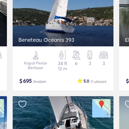
Beneteau Oceanis 393
E
Kapal Pesiar
38 ft
6
3
3
Berlayar
12 m
$
695
5.0
/malam
(1
ulasan
)