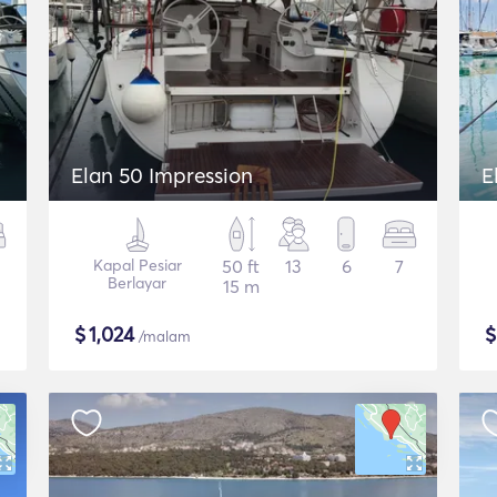
Elan 50 Impression
E
Kapal Pesiar
50 ft
13
6
7
Berlayar
15 m
$
1,024
/malam