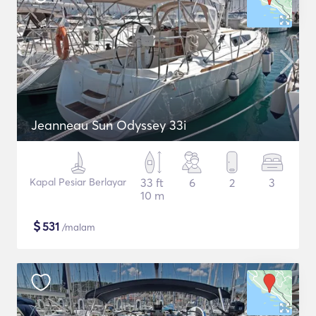
Jeanneau Sun Odyssey 33i
Kapal Pesiar Berlayar
33 ft
6
2
3
10 m
$
531
/malam