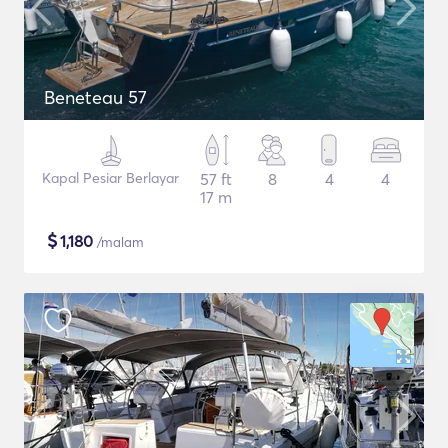
Beneteau 57
Kapal Pesiar Berlayar
57 ft
8
4
4
17 m
$
1,180
/malam