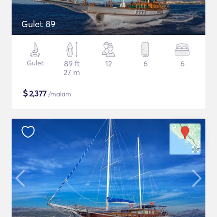
Gulet 89
Gulet
89 ft
12
6
6
27 m
$
2,377
/malam