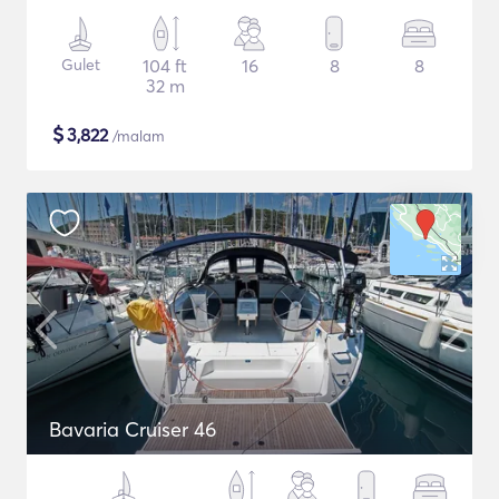
Gulet
104 ft
16
8
8
32 m
$
3,822
/malam
Bavaria Cruiser 46