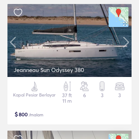
Jeanneau Sun Odyssey 380
Kapal Pesiar Berlayar
37 ft
6
3
3
11 m
$
800
/malam