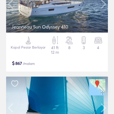
Jeanneau Sun Odyssey 410
Kapal Pesiar Berlayar
41 ft
8
3
4
12 m
$
867
/malam