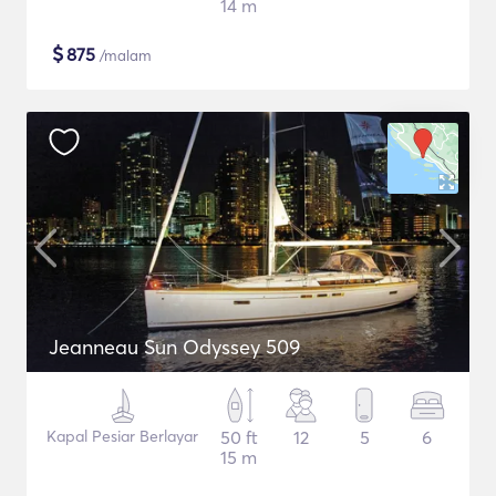
14 m
$
875
/malam
Jeanneau Sun Odyssey 509
Kapal Pesiar Berlayar
50 ft
12
5
6
15 m