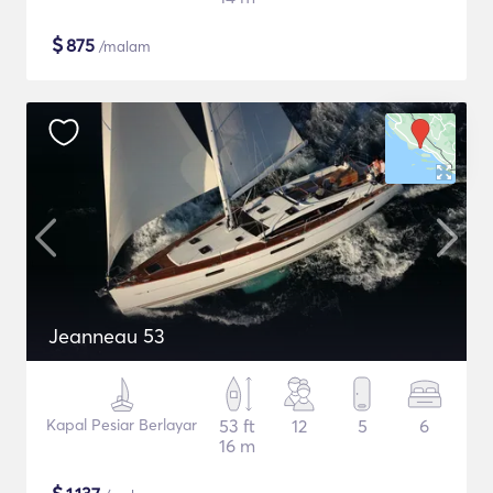
$
875
/malam
Jeanneau 53
Kapal Pesiar Berlayar
53 ft
12
5
6
16 m