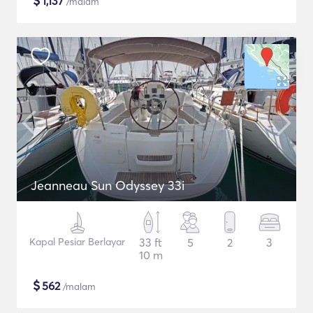
$
1,137
/malam
Jeanneau Sun Odyssey 33i
Kapal Pesiar Berlayar
33 ft
5
2
3
10 m
$
562
/malam