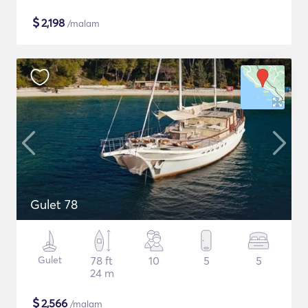
$
2,198
/malam
Gulet 78
Gulet
78 ft
10
5
5
24 m
$
2,566
/malam