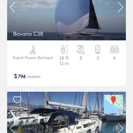
Bavaria C38
Kapal Pesiar Berlayar
38 ft
8
3
4
12 m
$
794
/malam