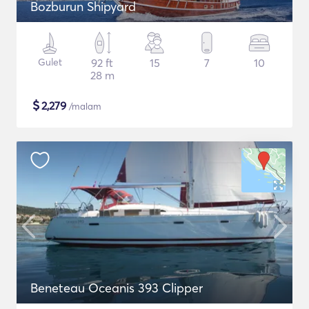
Bozburun Shipyard
Gulet
92 ft
15
7
10
28 m
$
2,279
/malam
Beneteau Oceanis 393 Clipper