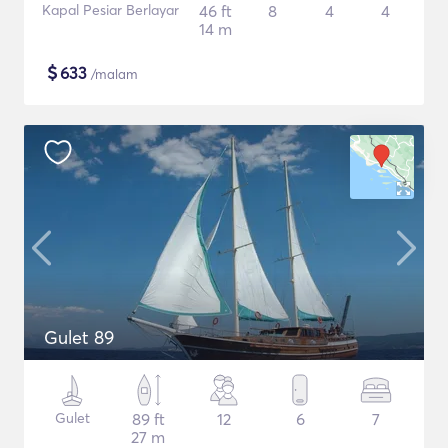
Kapal Pesiar Berlayar
46 ft
8
4
4
14 m
$
633
/malam
Gulet 89
Gulet
89 ft
12
6
7
27 m