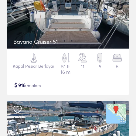
Bavaria Cruiser 51
Kapal Pesiar Berlayar
51 ft
11
5
6
16 m
$
916
/malam