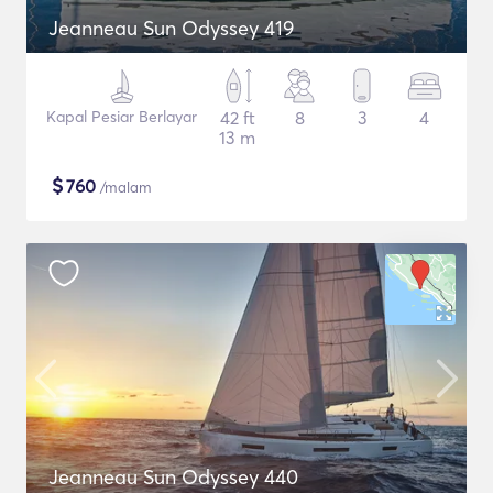
Jeanneau Sun Odyssey 419
Kapal Pesiar Berlayar
42 ft
8
3
4
13 m
$
760
/malam
Jeanneau Sun Odyssey 440