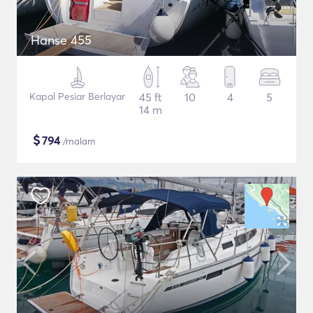
Hanse 455
Kapal Pesiar Berlayar
45 ft
10
4
5
14 m
$
794
/malam