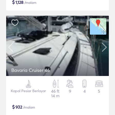
$
1,128
/malam
Bavaria Cruiser 46
Kapal Pesiar Berlayar
46 ft
9
4
5
14 m
$
932
/malam