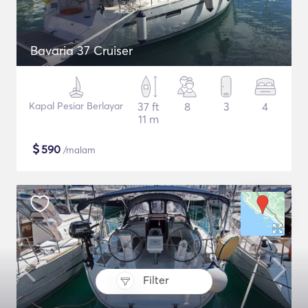
Bavaria 37 Cruiser
Kapal Pesiar Berlayar
37 ft
8
3
4
11 m
$
590
/malam
Filter