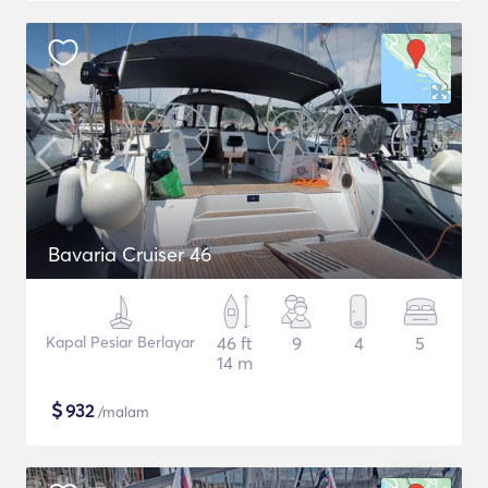
Bavaria Cruiser 46
Kapal Pesiar Berlayar
46 ft
9
4
5
14 m
$
932
/malam