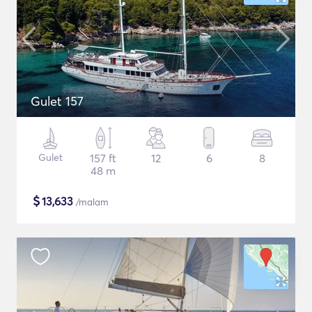
Gulet 157
Gulet
157 ft
12
6
8
48 m
$
13,633
/malam