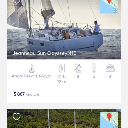
Jeanneau Sun Odyssey 410
Kapal Pesiar Berlayar
41 ft
8
3
4
12 m
$
867
/malam