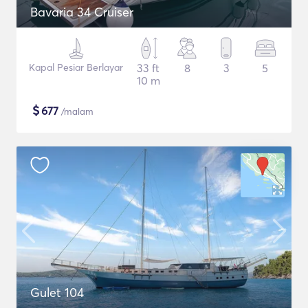
Bavaria 34 Cruiser
Kapal Pesiar Berlayar
33 ft
8
3
5
10 m
$
677
/malam
Gulet 104