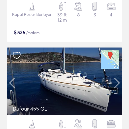
Kapal Pesiar Berlayar
39 ft
8
3
4
12 m
$
536
/malam
Dufour 455 GL