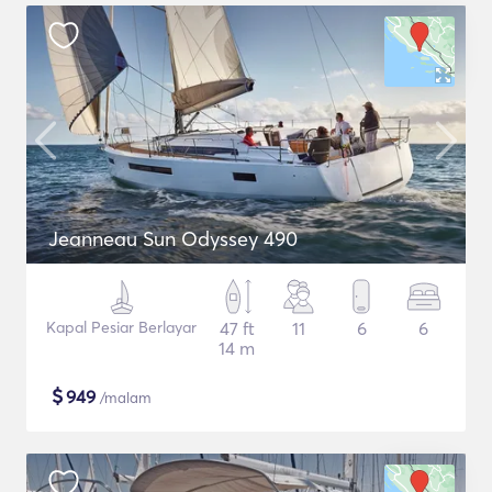
Jeanneau Sun Odyssey 490
Kapal Pesiar Berlayar
47 ft
11
6
6
14 m
$
949
/malam