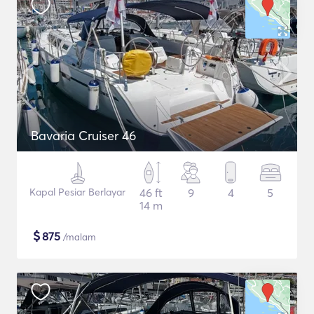
Bavaria Cruiser 46
Kapal Pesiar Berlayar
46 ft
9
4
5
14 m
$
875
/malam