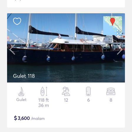
Gulet 118
Gulet
118 ft
12
6
8
36 m
$
3,600
/malam