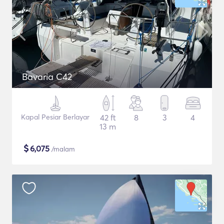
Bavaria C42
Kapal Pesiar Berlayar
42 ft
8
3
4
13 m
$
6,075
/malam