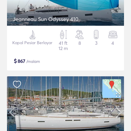
Jeanneau Sun Odyssey 410
Kapal Pesiar Berlayar
41 ft
8
3
4
12 m
$
867
/malam