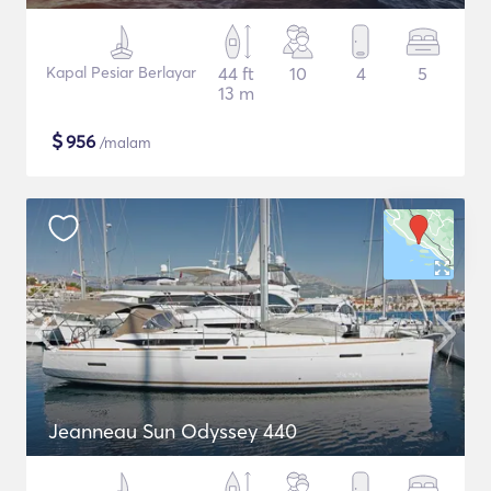
Kapal Pesiar Berlayar
44 ft
10
4
5
13 m
$
956
/malam
Jeanneau Sun Odyssey 440