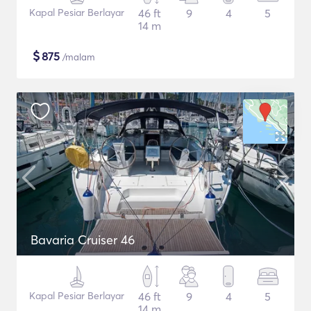
Kapal Pesiar Berlayar
46 ft
9
4
5
14 m
$
875
/malam
Bavaria Cruiser 46
Kapal Pesiar Berlayar
46 ft
9
4
5
14 m