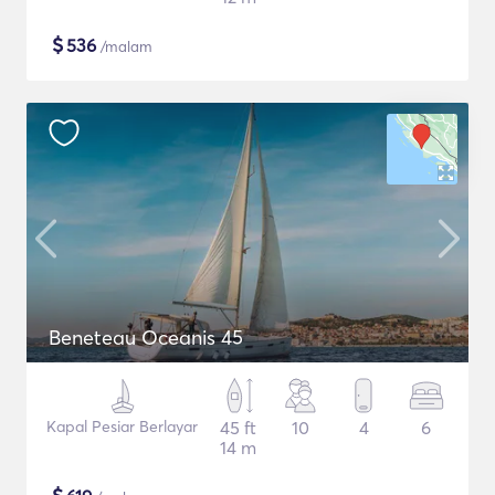
$
536
/malam
Beneteau Oceanis 45
Kapal Pesiar Berlayar
45 ft
10
4
6
14 m