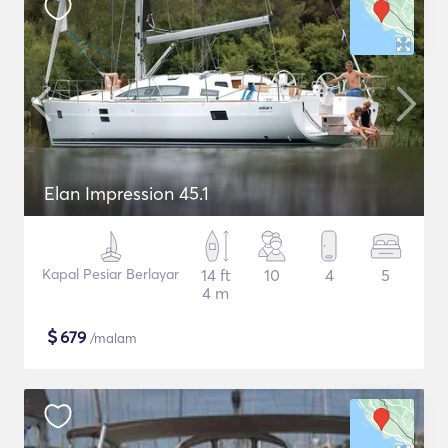
Elan Impression 45.1
Kapal Pesiar Berlayar
14 ft
10
4
5
4 m
$
679
/malam