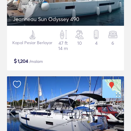
Jeanneau Sun Odyssey 490
Kapal Pesiar Berlayar
47 ft
10
4
6
14 m
$
1,204
/malam