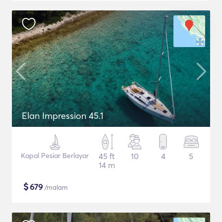
Elan Impression 45.1
Kapal Pesiar Berlayar
45 ft
10
4
5
14 m
$
679
/malam