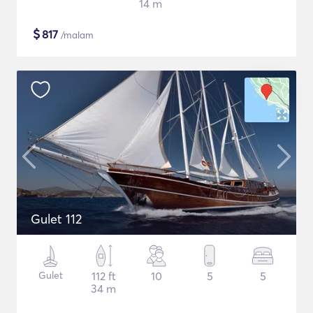
14 m
$
817
/malam
Gulet 112
Gulet
112 ft
10
5
5
34 m