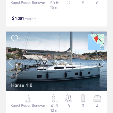
Kapal Pesiar Berlayar
50 ft
12
5
6
15 m
$
1,081
/malam
Hanse 418
Kapal Pesiar Berlayar
41 ft
8
3
4
12 m