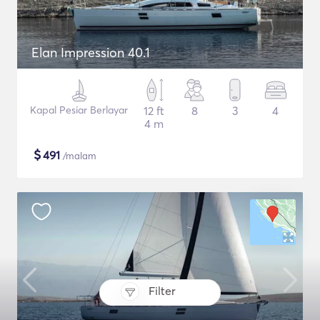
Elan Impression 40.1
Kapal Pesiar Berlayar
12 ft
8
3
4
4 m
$
491
/malam
Filter