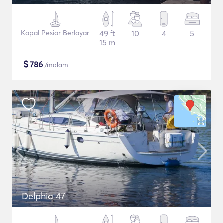
Kapal Pesiar Berlayar
49 ft
10
4
5
15 m
$
786
/malam
Delphia 47