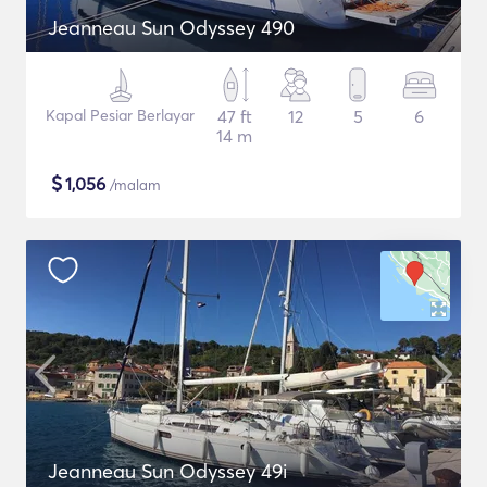
Jeanneau Sun Odyssey 490
Kapal Pesiar Berlayar
47 ft
12
5
6
14 m
$
1,056
/malam
Jeanneau Sun Odyssey 49i