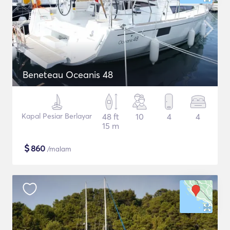
Beneteau Oceanis 48
Kapal Pesiar Berlayar
48 ft
10
4
4
15 m
$
860
/malam