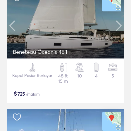
Beneteau Oceanis 46.1
Kapal Pesiar Berlayar
48 ft
10
4
5
15 m
$
725
/malam