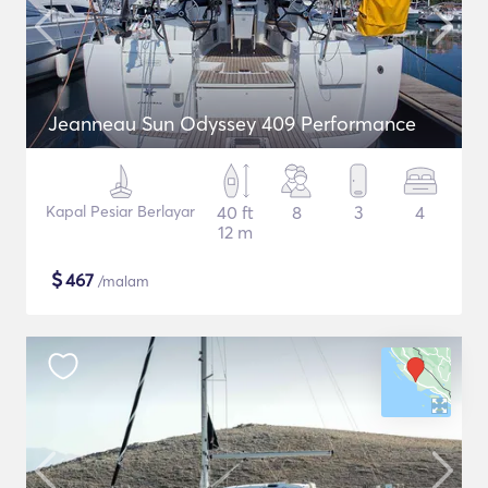
Jeanneau Sun Odyssey 409 Performance
Kapal Pesiar Berlayar
40 ft
8
3
4
12 m
$
467
/malam