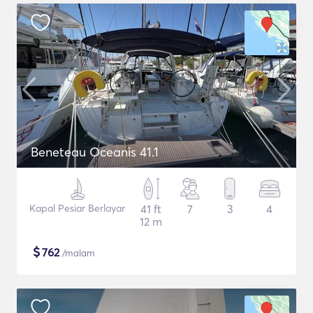
Beneteau Oceanis 41.1
Kapal Pesiar Berlayar
41 ft
7
3
4
12 m
$
762
/malam