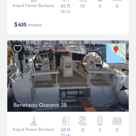
Kapal Pesiar Berlayar
45 ft
10
4
6
14 m
$
635
/malam
Beneteau Oceanis 38
Kapal Pesiar Berlayar
38 ft
8
3
5
12 m