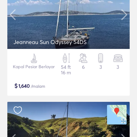
Jeanneau Sun Odyssey 54DS
Kapal Pesiar Berlayar
54 ft
6
3
3
16 m
$
1,640
/malam