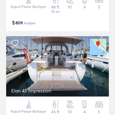
Kapal Pesiar Berlayar
48 ft
10
4
5
15 m
$
809
/malam
Elan 45 Impression
Kapal Pesiar Berlayar
45 ft
10
4
5