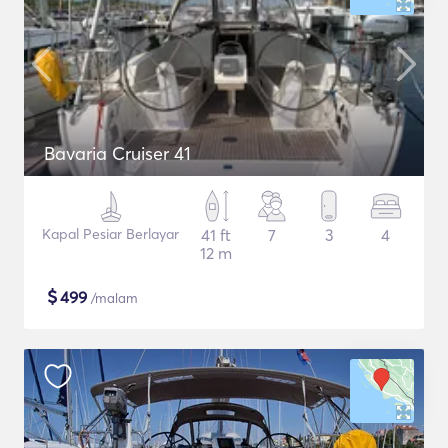
Bavaria Cruiser 41
Kapal Pesiar Berlayar
41 ft
7
3
4
12 m
$
499
/malam