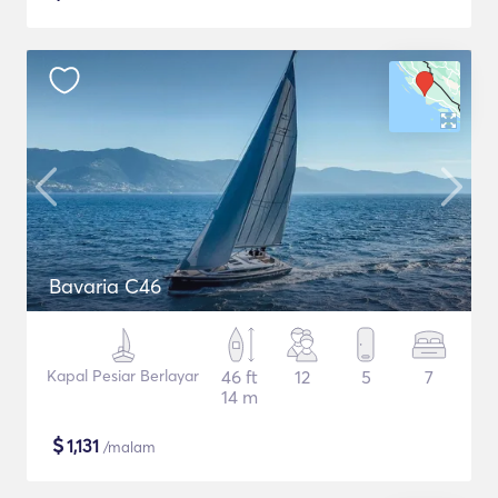
Bavaria C46
Kapal Pesiar Berlayar
46 ft
12
5
7
14 m
$
1,131
/malam