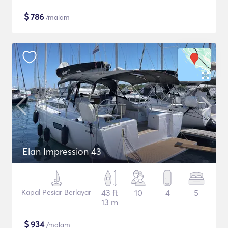
$
786
/malam
Elan Impression 43
Kapal Pesiar Berlayar
43 ft
10
4
5
13 m
$
934
/malam