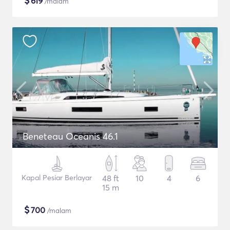
$
619
/malam
Beneteau Oceanis 46.1
Kapal Pesiar Berlayar
48 ft
10
4
6
15 m
$
700
/malam