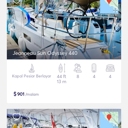
Jeanneau Sun Odyssey 440
Kapal Pesiar Berlayar
44 ft
8
4
4
13 m
$
901
/malam