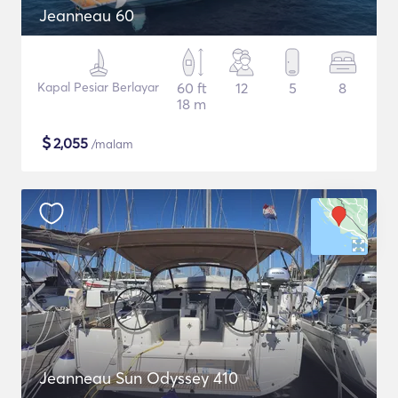
Jeanneau 60
Kapal Pesiar Berlayar
60 ft
12
5
8
18 m
$
2,055
/malam
Jeanneau Sun Odyssey 410