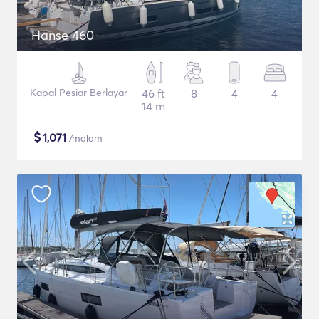
Hanse 460
Kapal Pesiar Berlayar
46 ft
8
4
4
14 m
$
1,071
/malam