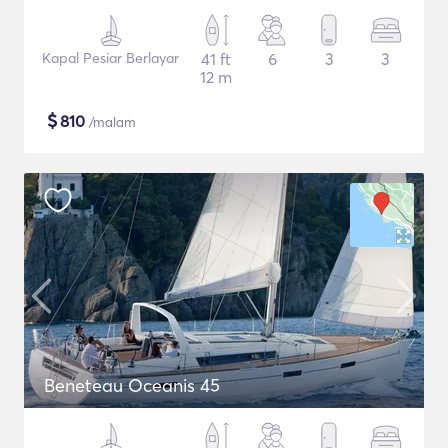
Kapal Pesiar Berlayar
41 ft
6
3
3
12 m
$
810
/malam
Beneteau Oceanis 45