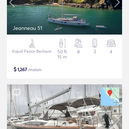
Jeanneau 51
Kapal Pesiar Berlayar
50 ft
8
3
4
15 m
$
1,267
/malam