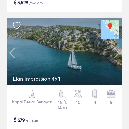
$
5,528
/malam
Elan Impression 45.1
Kapal Pesiar Berlayar
45 ft
10
4
5
14 m
$
679
/malam