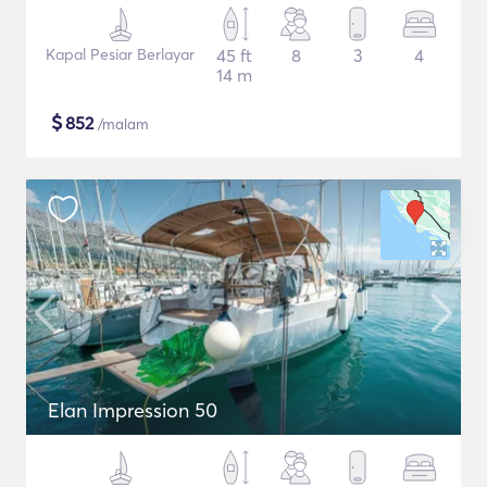
Kapal Pesiar Berlayar
45 ft
8
3
4
14 m
$
852
/malam
Elan Impression 50