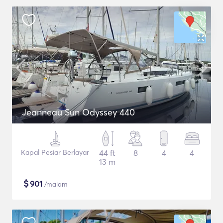
Jeanneau Sun Odyssey 440
Kapal Pesiar Berlayar
44 ft
8
4
4
13 m
$
901
/malam