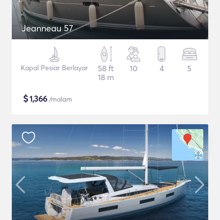
Jeanneau 57
Kapal Pesiar Berlayar
58 ft
10
4
5
18 m
$
1,366
/malam