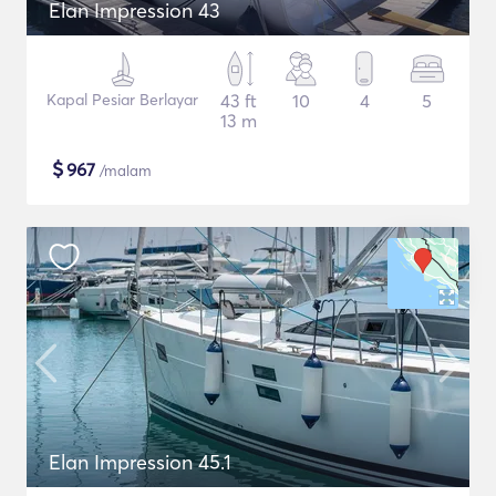
Elan Impression 43
Kapal Pesiar Berlayar
43 ft
10
4
5
13 m
$
967
/malam
Elan Impression 45.1