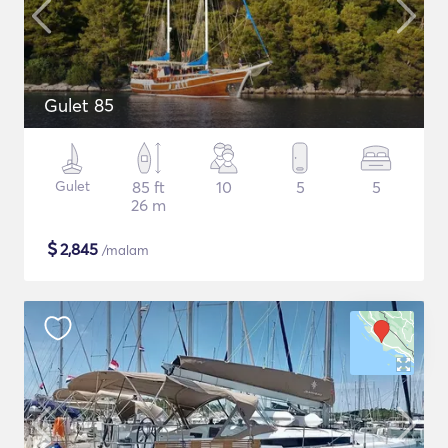
Gulet 85
Gulet
85 ft
10
5
5
26 m
$
2,845
/malam