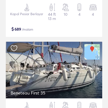
Kapal Pesiar Berlayar
44 ft
10
4
4
13 m
$
689
/malam
Beneteau First 35