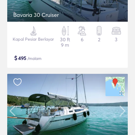
Bavaria 30 Cruiser
Kapal Pesiar Berlayar
30 ft
6
2
3
9 m
$
495
/malam