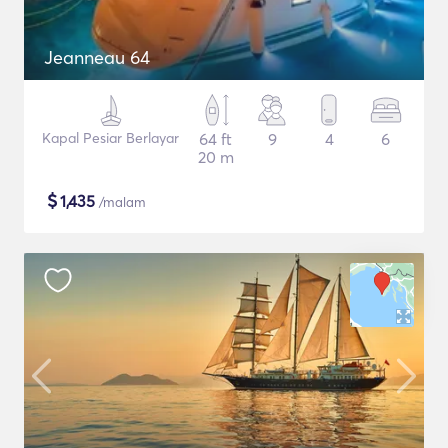
Jeanneau 64
Kapal Pesiar Berlayar
64 ft
9
4
6
20 m
$
1,435
/malam