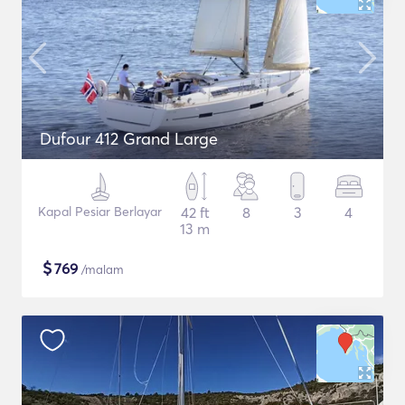
Dufour 412 Grand Large
Kapal Pesiar Berlayar
42 ft
8
3
4
13 m
$
769
/malam