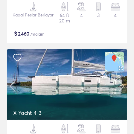
Kapal Pesiar Berlayar
64 ft
4
3
4
20 m
$
2,460
/malam
X-Yacht 4-3