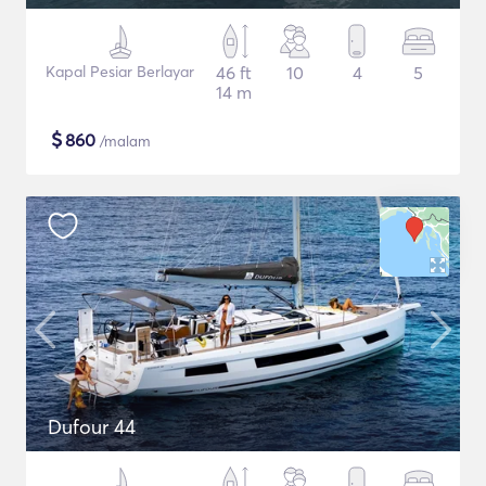
Kapal Pesiar Berlayar
46 ft
10
4
5
14 m
$
860
/malam
Dufour 44