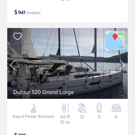
$
941
/malam
Dufour 520 Grand Large
Kapal Pesiar Berlayar
50 ft
12
5
6
15 m