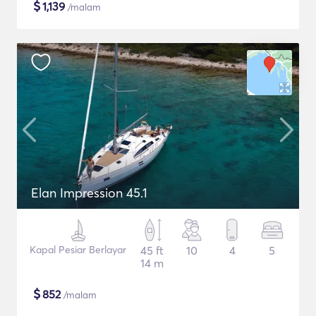
$
1,139
/malam
Elan Impression 45.1
Kapal Pesiar Berlayar
45 ft
10
4
5
14 m
$
852
/malam