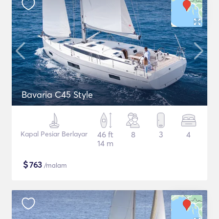
Bavaria C45 Style
Kapal Pesiar Berlayar
46 ft
8
3
4
14 m
$
763
/malam