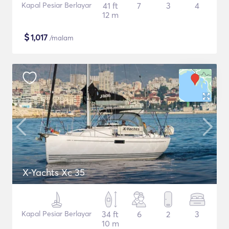
Kapal Pesiar Berlayar
41 ft
7
3
4
12 m
$
1,017
/malam
X-Yachts Xc 35
Kapal Pesiar Berlayar
34 ft
6
2
3
10 m