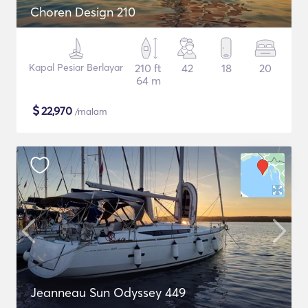
Choren Design 210
Kapal Pesiar Berlayar
210 ft
42
18
20
64 m
$
22,970
/malam
Jeanneau Sun Odyssey 449