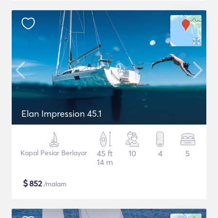
Elan Impression 45.1
Kapal Pesiar Berlayar
45 ft
10
4
5
14 m
$
852
/malam