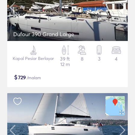
Dufour 390 Grand Large
Kapal Pesiar Berlayar
39 ft
8
3
4
12 m
$
729
/malam