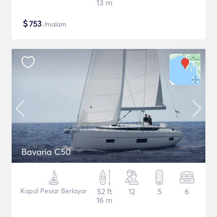
13 m
$
753
/malam
Bavaria C50
Kapal Pesiar Berlayar
52 ft
12
5
6
16 m