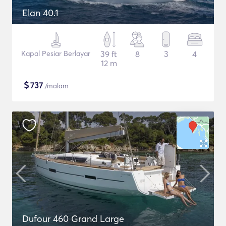
Elan 40.1
Kapal Pesiar Berlayar
39 ft
8
3
4
12 m
$
737
/malam
Dufour 460 Grand Large