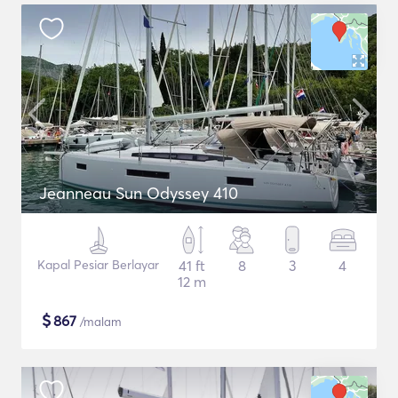
Jeanneau Sun Odyssey 410
Kapal Pesiar Berlayar
41 ft
8
3
4
12 m
$
867
/malam