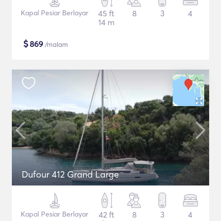
Kapal Pesiar Berlayar
45 ft
8
3
4
14 m
$
869
/malam
Dufour 412 Grand Large
Kapal Pesiar Berlayar
42 ft
8
3
4