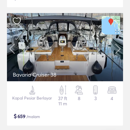
Bavaria Cruiser 38
Kapal Pesiar Berlayar
37 ft
8
3
4
11 m
$
659
/malam