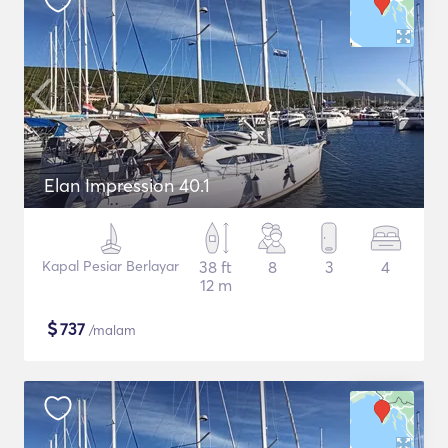
Elan Impression 40.1
Kapal Pesiar Berlayar
38 ft
8
3
4
12 m
$
737
/malam