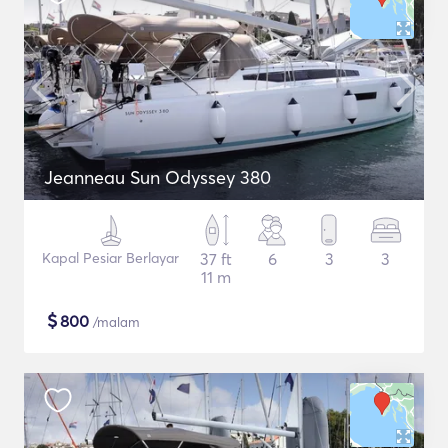
Jeanneau Sun Odyssey 380
Kapal Pesiar Berlayar
37 ft
6
3
3
11 m
$
800
/malam