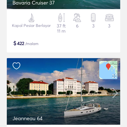
Bavaria Cruiser 37
Kapal Pesiar Berlayar
37 ft
6
3
3
11 m
$
422
/malam
Jeanneau 64