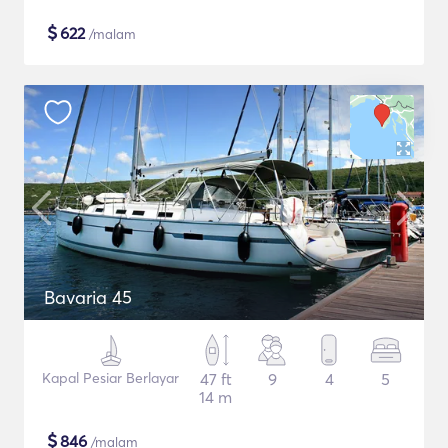
$
622
/malam
Bavaria 45
Kapal Pesiar Berlayar
47 ft
9
4
5
14 m
$
846
/malam