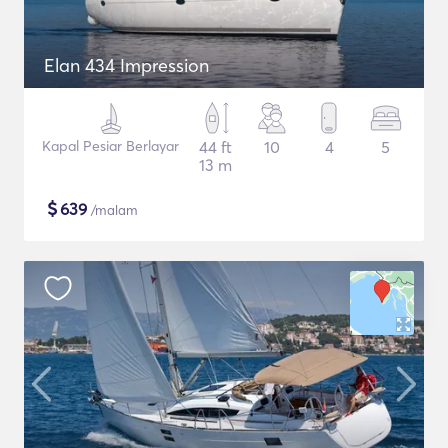
Elan 434 Impression
Kapal Pesiar Berlayar
44 ft
10
4
5
13 m
$
639
/malam