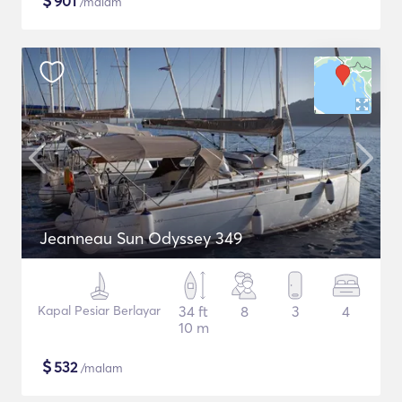
$
901
/malam
Jeanneau Sun Odyssey 349
Kapal Pesiar Berlayar
34 ft
8
3
4
10 m
$
532
/malam