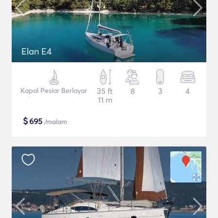
Elan E4
Kapal Pesiar Berlayar
35 ft
8
3
4
11 m
$
695
/malam