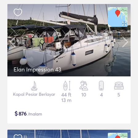
Elan Impression 43
Kapal Pesiar Berlayar
44 ft
10
4
5
13 m
$
876
/malam