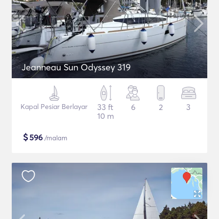
Jeanneau Sun Odyssey 319
Kapal Pesiar Berlayar
33 ft
6
2
3
10 m
$
596
/malam