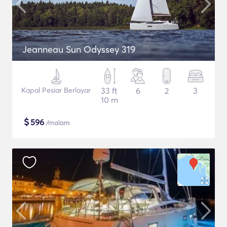
Jeanneau Sun Odyssey 319
Kapal Pesiar Berlayar
33 ft
6
2
3
10 m
$
596
/malam