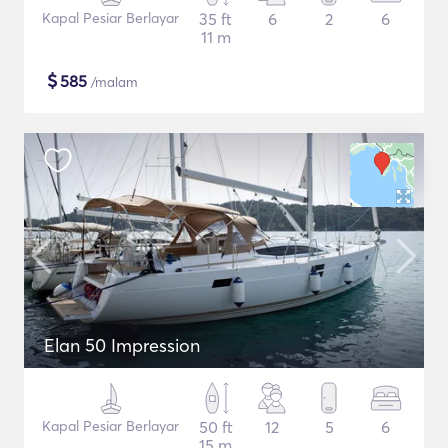
Kapal Pesiar Berlayar
35 ft
6
2
6
11 m
$
585
/malam
Elan 50 Impression
Kapal Pesiar Berlayar
50 ft
12
5
6
15 m