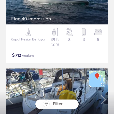
Elan 40 Impression
Kapal Pesiar Berlayar
39 ft
8
3
5
12 m
$
712
/malam
Filter