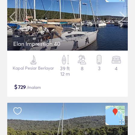
Elan Impression 40
Kapal Pesiar Berlayar
39 ft
8
3
4
12 m
$
729
/malam