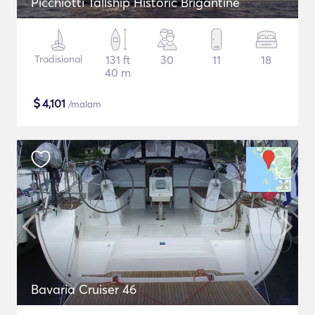
Picchiotti Tallship Historic Brigantine
Tradisional
131 ft
30
11
18
40 m
$
4,101
/malam
Bavaria Cruiser 46