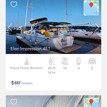
Elan Impression 45.1
Kapal Pesiar Berlayar
45 ft
10
4
5
14 m
$
557
/malam