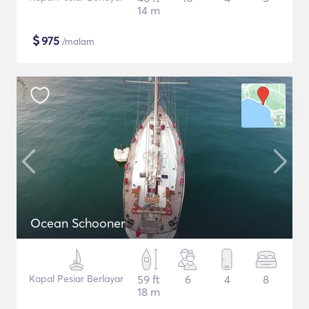
14 m
$
975
/malam
Ocean Schooner
Kapal Pesiar Berlayar
59 ft
6
4
8
18 m