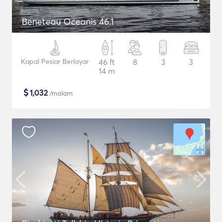
Beneteau Oceanis 46.1
Kapal Pesiar Berlayar
46 ft
8
3
3
14 m
$
1,032
/malam