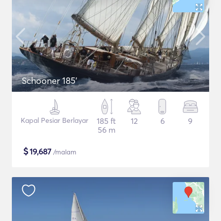
Schooner 185'
Kapal Pesiar Berlayar
185 ft
12
6
9
56 m
$
19,687
/malam