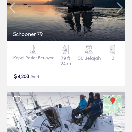
Schooner 79
Kapal Pesiar Berlayar
79 ft
50 Jelajah
0
24 m
$
4,203
/hari