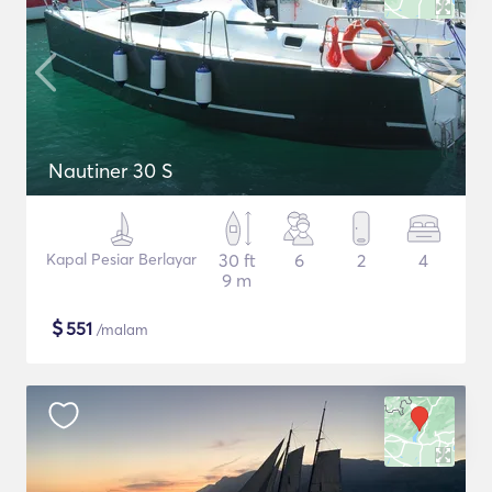
Nautiner 30 S
Kapal Pesiar Berlayar
30 ft
6
2
4
9 m
$
551
/malam