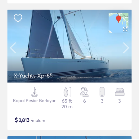
X-Yachts Xp-65
Kapal Pesiar Berlayar
65 ft
6
3
3
20 m
$
2,813
/malam