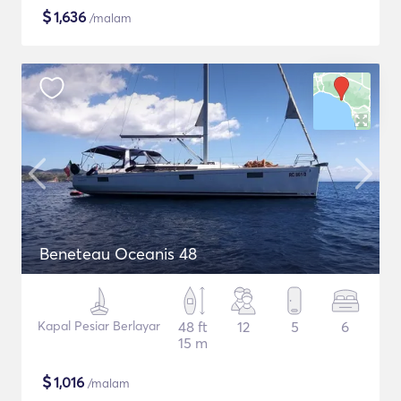
$
1,636
/malam
Beneteau Oceanis 48
Kapal Pesiar Berlayar
48 ft
12
5
6
15 m
$
1,016
/malam