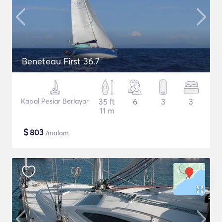
Beneteau First 36.7
Kapal Pesiar Berlayar
35 ft
6
3
3
11 m
$
803
/malam