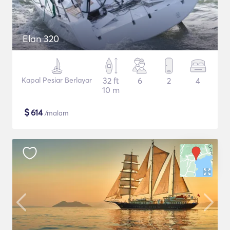
Elan 320
Kapal Pesiar Berlayar
32 ft
6
2
4
10 m
$
614
/malam