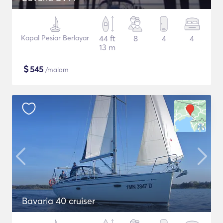
Kapal Pesiar Berlayar
44 ft
8
4
4
13 m
$
545
/malam
Bavaria 40 cruiser