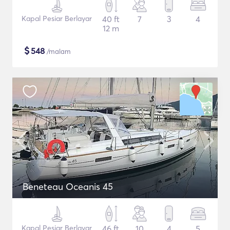
Kapal Pesiar Berlayar
40 ft
7
3
4
12 m
$
548
/malam
Beneteau Oceanis 45
Kapal Pesiar Berlayar
46 ft
10
4
5