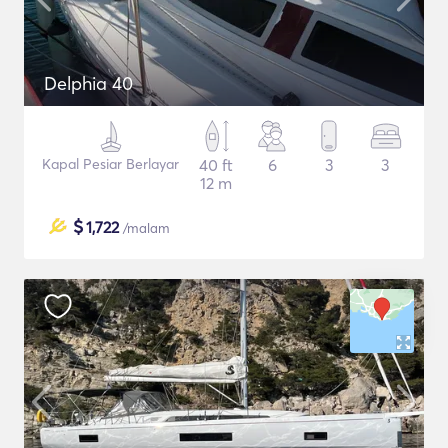
Delphia 40
Kapal Pesiar Berlayar
40 ft
6
3
3
12 m
$
1,722
/malam