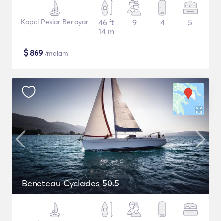
Kapal Pesiar Berlayar
46 ft
9
4
5
14 m
$
869
/malam
Beneteau Cyclades 50.5