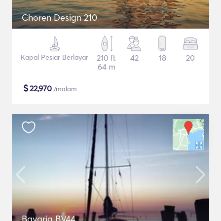
Choren Design 210
Kapal Pesiar Berlayar
210 ft
42
18
20
64 m
$
22,970
/malam
Bavaria BV44