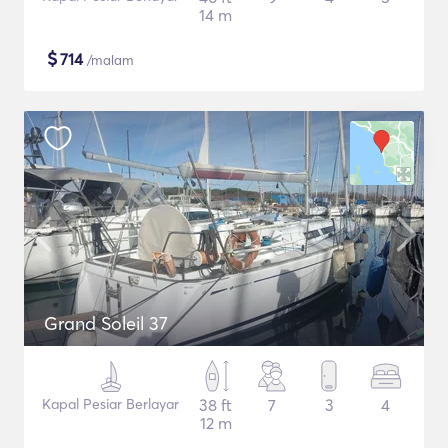
14 m
$
714
/malam
Grand Soleil 37
Kapal Pesiar Berlayar
38 ft
7
3
4
12 m