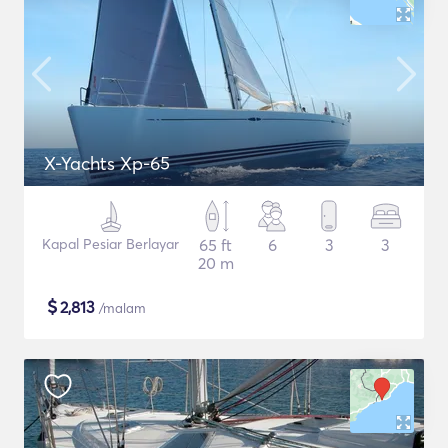
X-Yachts Xp-65
Kapal Pesiar Berlayar
65 ft
6
3
3
20 m
$
2,813
/malam