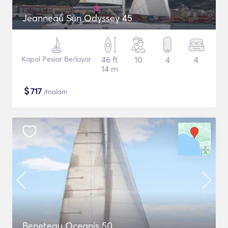
Jeanneau Sun Odyssey 45
Kapal Pesiar Berlayar
46 ft
10
4
4
14 m
$
717
/malam
Beneteau Oceanis 50