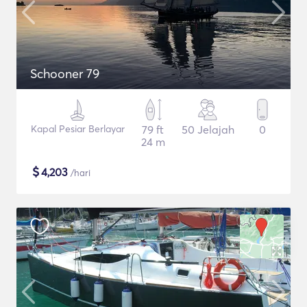
Schooner 79
Kapal Pesiar Berlayar
79 ft
50 Jelajah
0
24 m
$
4,203
/hari