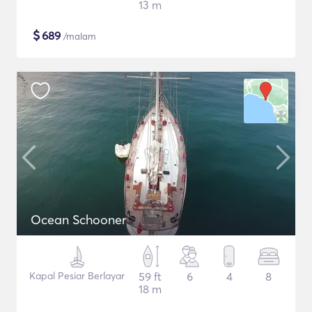
13 m
$
689
/malam
Ocean Schooner
Kapal Pesiar Berlayar
59 ft
6
4
8
18 m