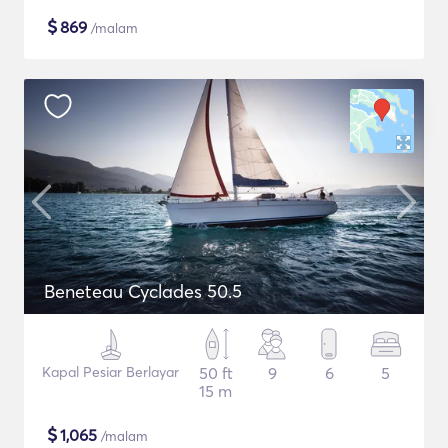
$
869
/malam
Beneteau Cyclades 50.5
Kapal Pesiar Berlayar
50 ft
9
6
5
15 m
$
1,065
/malam