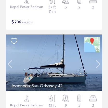
Kapal Pesiar Berlayar
37 ft
5
2
2
11 m
$
206
/malam
Jeanneau Sun Odyssey 42i
Kapal Pesiar Berlayar
42 ft
9
3
3