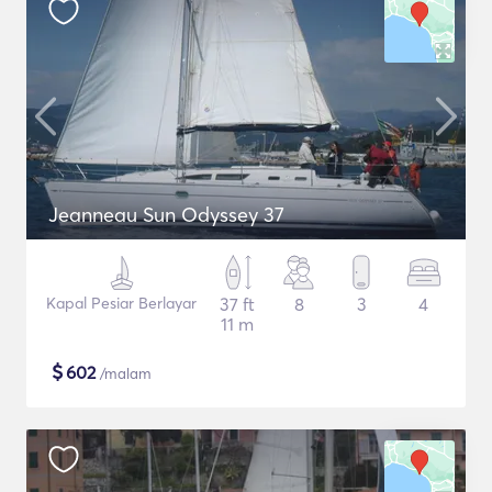
Jeanneau Sun Odyssey 37
Kapal Pesiar Berlayar
37 ft
8
3
4
11 m
$
602
/malam