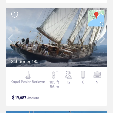
Schooner 185'
Kapal Pesiar Berlayar
185 ft
12
6
9
56 m
$
19,687
/malam