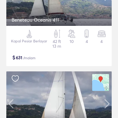
Beneteau Oceanis 411
Kapal Pesiar Berlayar
42 ft
10
4
4
13 m
$
631
/malam