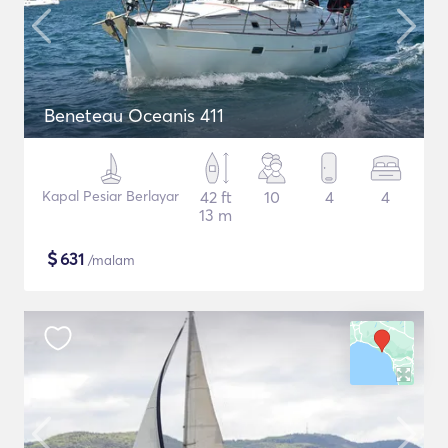
Beneteau Oceanis 411
Kapal Pesiar Berlayar
42 ft
10
4
4
13 m
$
631
/malam