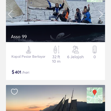
Asso 99
Kapal Pesiar Berlayar
32 ft
6 Jelajah
0
10 m
$
401
/hari