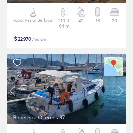
Kapal Pesiar Berlayar
210 ft
42
18
20
64 m
$
22,970
/malam
Beneteau Oceanis 37