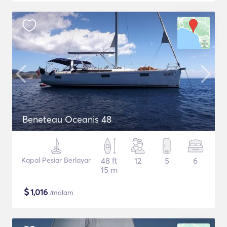
Beneteau Oceanis 48
Kapal Pesiar Berlayar
48 ft
12
5
6
15 m
$
1,016
/malam