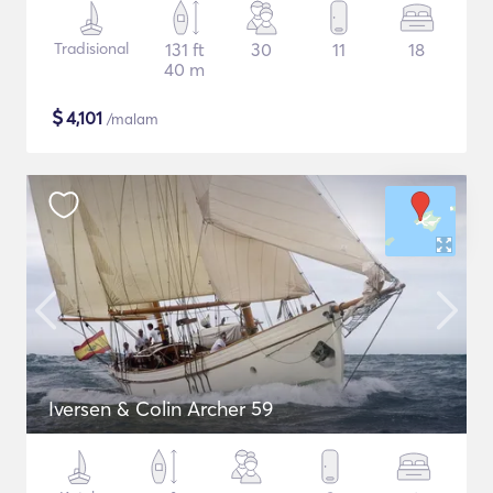
Tradisional
131 ft
30
11
18
40 m
$
4,101
/malam
Iversen & Colin Archer 59