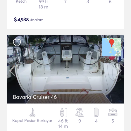
Ketch
59 ft
7
3
6
18 m
$
4,938
/malam
Bavaria Cruiser 46
Kapal Pesiar Berlayar
46 ft
9
4
5
14 m