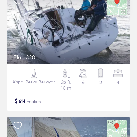
Elan 320
Kapal Pesiar Berlayar
32 ft
6
2
4
10 m
$
614
/malam