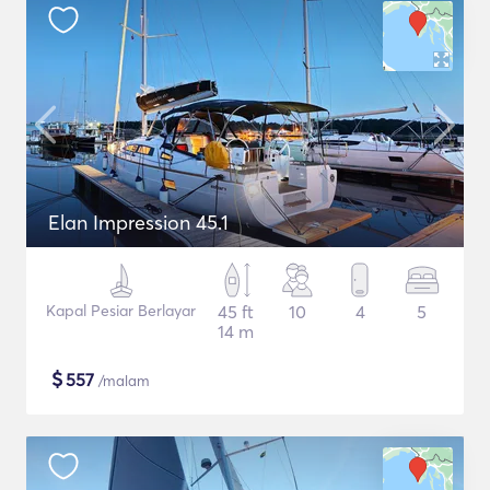
Elan Impression 45.1
Kapal Pesiar Berlayar
45 ft
10
4
5
14 m
$
557
/malam