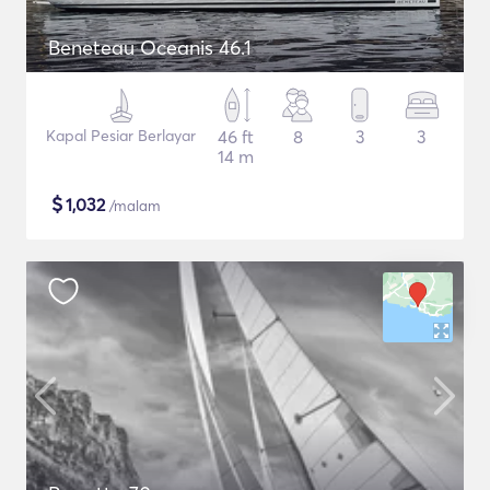
Beneteau Oceanis 46.1
Kapal Pesiar Berlayar
46 ft
8
3
3
14 m
$
1,032
/malam