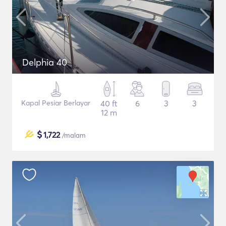
Delphia 40
Kapal Pesiar Berlayar
40 ft
6
3
3
12 m
$
1,722
/malam