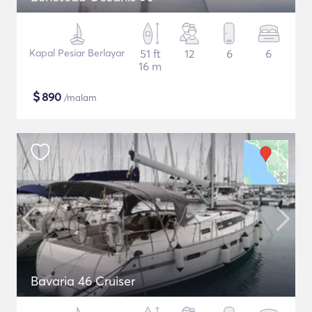
Kapal Pesiar Berlayar
51 ft
12
6
6
16 m
$
890
/malam
Bavaria 46 Cruiser