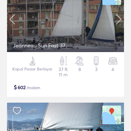
Jeanneau Sun Fast 37
Kapal Pesiar Berlayar
37 ft
8
3
4
11 m
$
602
/malam