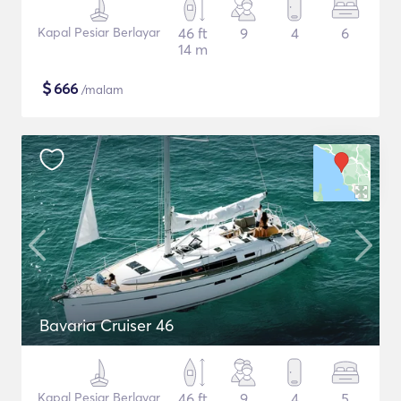
Kapal Pesiar Berlayar
46 ft
9
4
6
14 m
$
666
/malam
Bavaria Cruiser 46
Kapal Pesiar Berlayar
46 ft
9
4
5