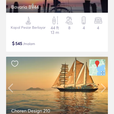
Bavaria BV44
Kapal Pesiar Berlayar
44 ft
8
4
4
13 m
$
545
/malam
Choren Design 210