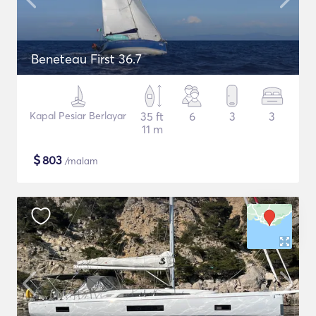
Beneteau First 36.7
Kapal Pesiar Berlayar
35 ft
6
3
3
11 m
$
803
/malam