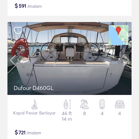
$
591
/malam
Dufour D460GL
Kapal Pesiar Berlayar
46 ft
8
4
4
14 m
$
721
/malam