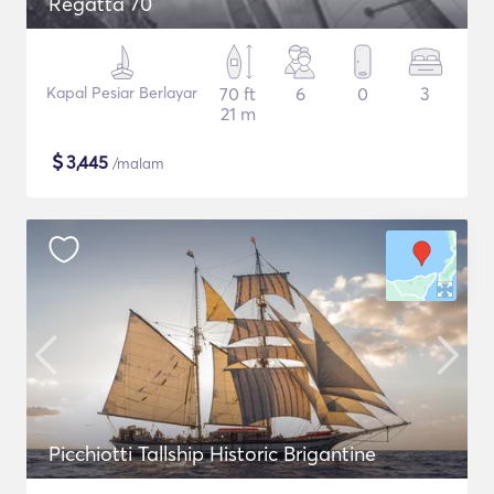
Regatta 70
Kapal Pesiar Berlayar
70 ft
6
0
3
21 m
$
3,445
/malam
Picchiotti Tallship Historic Brigantine