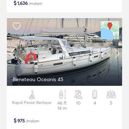
$
1,636
/malam
Beneteau Oceanis 45
Kapal Pesiar Berlayar
46 ft
10
4
5
14 m
$
975
/malam