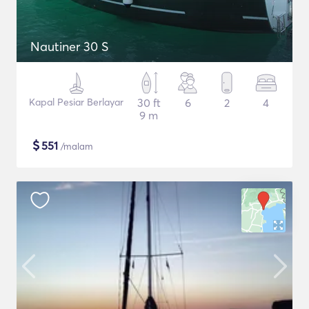
Nautiner 30 S
Kapal Pesiar Berlayar
30 ft
6
2
4
9 m
$
551
/malam