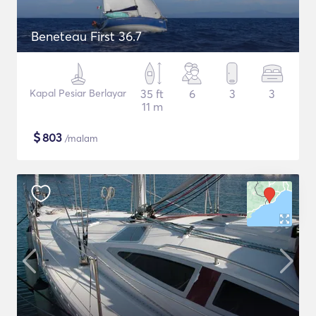
Beneteau First 36.7
Kapal Pesiar Berlayar
35 ft
6
3
3
11 m
$
803
/malam