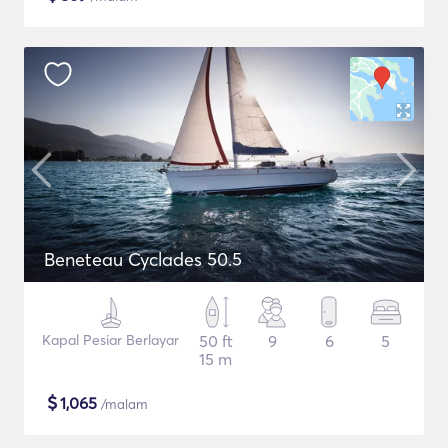
Beneteau Cyclades 50.5
Kapal Pesiar Berlayar
50 ft
9
6
5
15 m
$
1,065
/malam