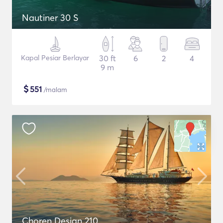
Nautiner 30 S
Kapal Pesiar Berlayar
30 ft
6
2
4
9 m
$
551
/malam
Choren Design 210