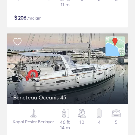
11 m
$
206
/malam
Beneteau Oceanis 45
Kapal Pesiar Berlayar
46 ft
10
4
5
14 m