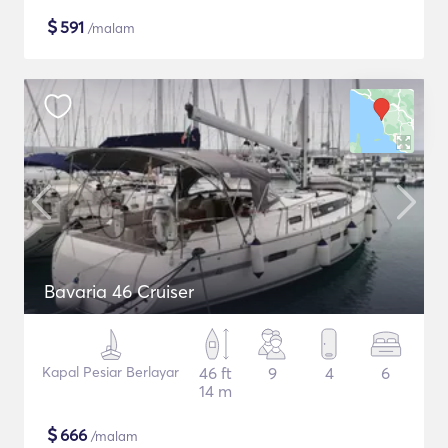
$
591
/malam
Bavaria 46 Cruiser
Kapal Pesiar Berlayar
46 ft
9
4
6
14 m
$
666
/malam