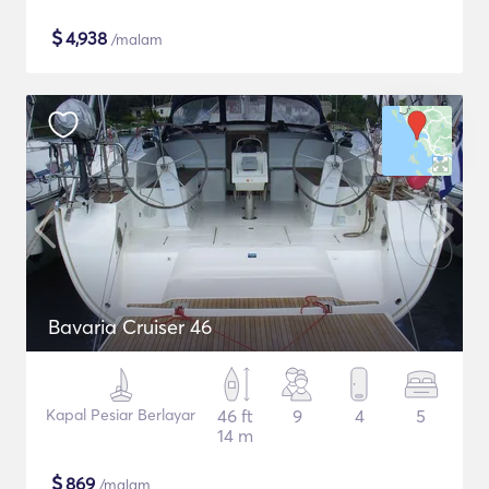
$
4,938
/malam
Bavaria Cruiser 46
Kapal Pesiar Berlayar
46 ft
9
4
5
14 m
$
869
/malam