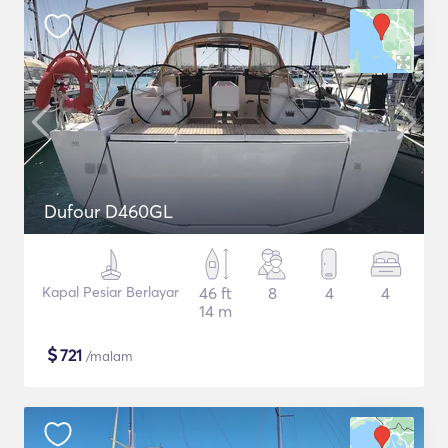
Dufour D460GL
Kapal Pesiar Berlayar
46 ft
8
4
4
14 m
$
721
/malam