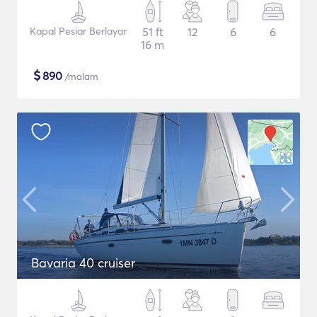
Kapal Pesiar Berlayar
51 ft
12
6
6
16 m
$
890
/malam
Bavaria 40 cruiser