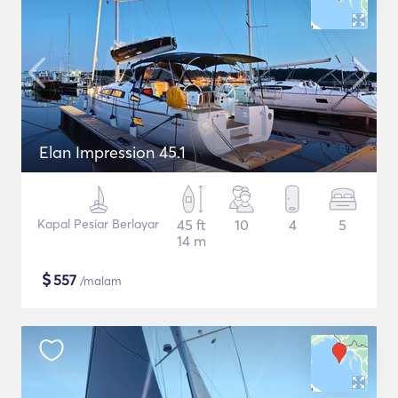
Elan Impression 45.1
Kapal Pesiar Berlayar
45 ft
10
4
5
14 m
$
557
/malam