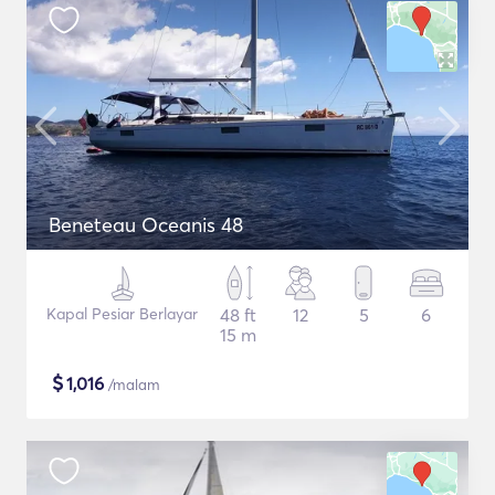
Beneteau Oceanis 48
Kapal Pesiar Berlayar
48 ft
12
5
6
15 m
$
1,016
/malam