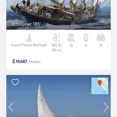
Schooner 185'
Kapal Pesiar Berlayar
185 ft
12
6
9
56 m
$
19,687
/malam