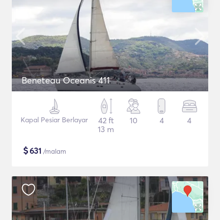
Beneteau Oceanis 411
Kapal Pesiar Berlayar
42 ft
10
4
4
13 m
$
631
/malam