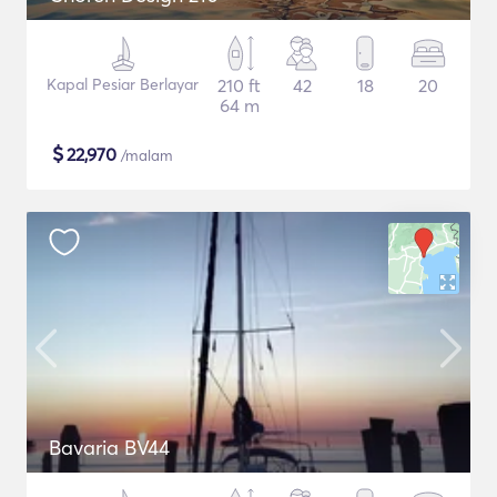
Kapal Pesiar Berlayar
210 ft
42
18
20
64 m
$
22,970
/malam
Bavaria BV44