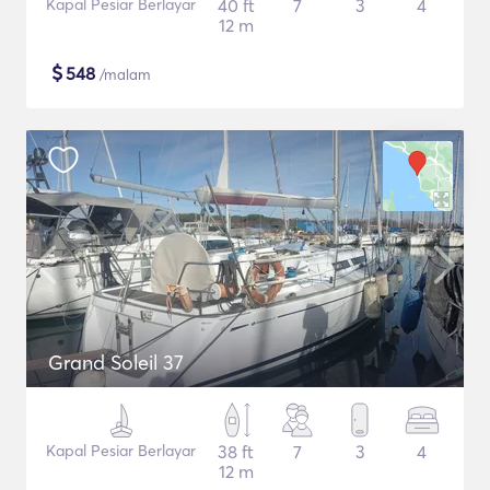
Kapal Pesiar Berlayar
40 ft
7
3
4
12 m
$
548
/malam
Grand Soleil 37
Kapal Pesiar Berlayar
38 ft
7
3
4
12 m