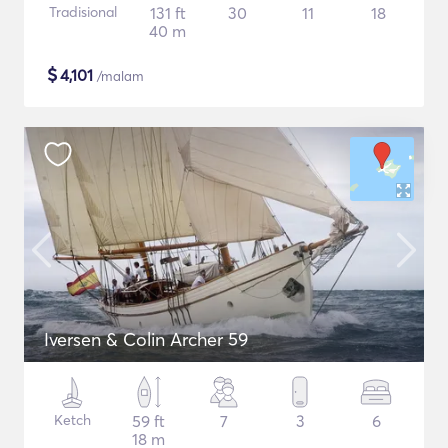
Tradisional
131 ft
30
11
18
40 m
$
4,101
/malam
Iversen & Colin Archer 59
Ketch
59 ft
7
3
6
18 m