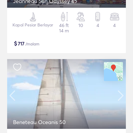
Jeanneau Sun Odyssey 45
Kapal Pesiar Berlayar
46 ft
10
4
4
14 m
$
717
/malam
Beneteau Oceanis 50