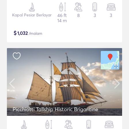
Kapal Pesiar Berlayar
46 ft
8
3
3
14 m
$
1,032
/malam
Picchiotti Tallship Historic Brigantine