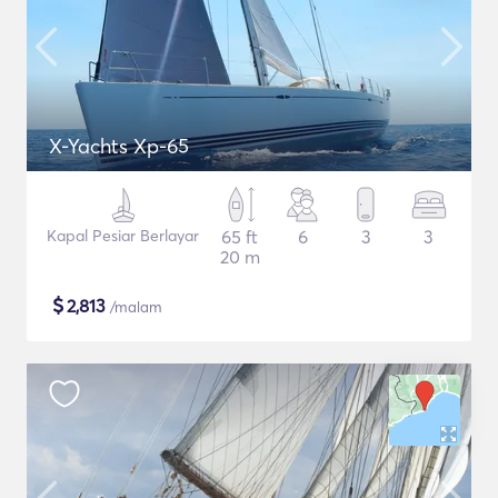
X-Yachts Xp-65
Kapal Pesiar Berlayar
65 ft
6
3
3
20 m
$
2,813
/malam