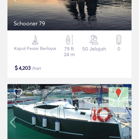
Schooner 79
Kapal Pesiar Berlayar
79 ft
50 Jelajah
0
24 m
$
4,203
/hari