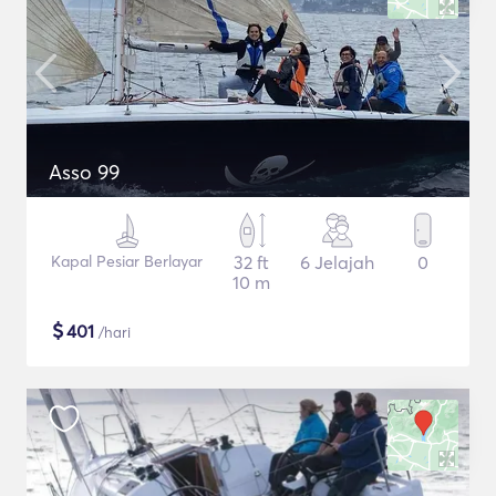
Asso 99
Kapal Pesiar Berlayar
32 ft
6 Jelajah
0
10 m
$
401
/hari