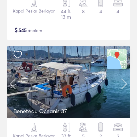
Kapal Pesiar Berlayar
44 ft
8
4
4
13 m
$
545
/malam
Beneteau Oceanis 37
Kapal Pesiar Berlayar
37 ft
5
2
2