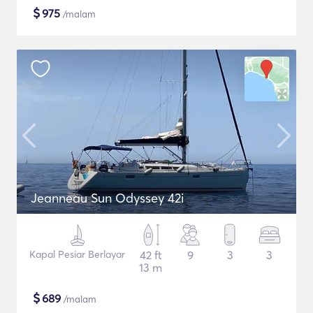
$
975
/malam
Jeanneau Sun Odyssey 42i
Kapal Pesiar Berlayar
42 ft
9
3
3
13 m
$
689
/malam