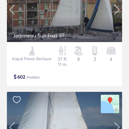
Jeanneau Sun Fast 37
Kapal Pesiar Berlayar
37 ft
8
3
4
11 m
$
602
/malam