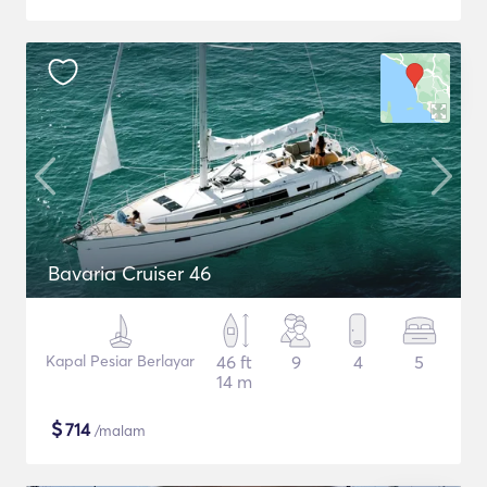
Bavaria Cruiser 46
Kapal Pesiar Berlayar
46 ft
9
4
5
14 m
$
714
/malam