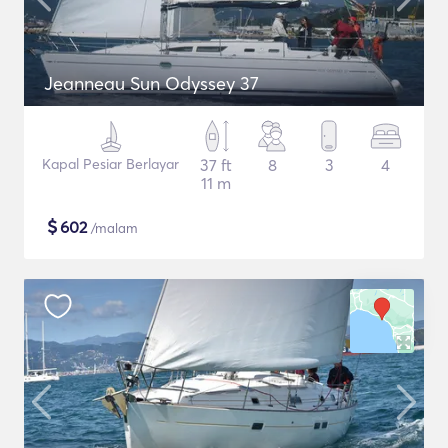
Jeanneau Sun Odyssey 37
Kapal Pesiar Berlayar
37 ft
8
3
4
11 m
$
602
/malam