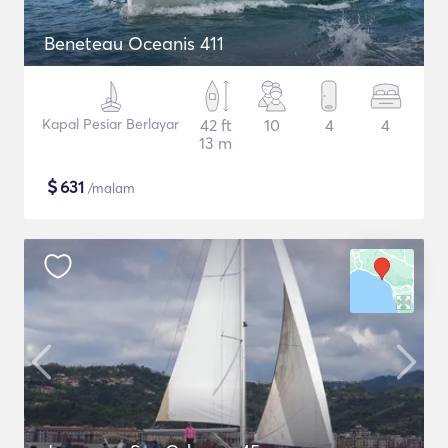
Beneteau Oceanis 411
Kapal Pesiar Berlayar
42 ft
10
4
4
13 m
$
631
/malam