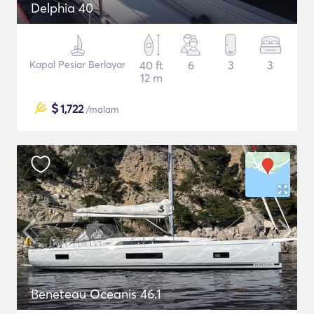
Delphia 40
Kapal Pesiar Berlayar
40 ft
6
3
3
12 m
$
1,722
/malam
Beneteau Oceanis 46.1