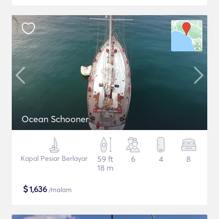
Ocean Schooner
Kapal Pesiar Berlayar
59 ft
6
4
8
18 m
$
1,636
/malam