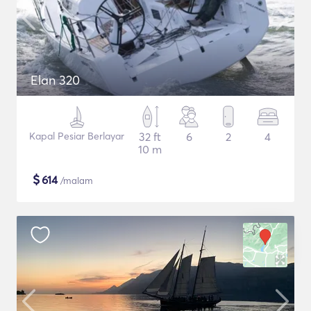
Elan 320
Kapal Pesiar Berlayar
32 ft
6
2
4
10 m
$
614
/malam