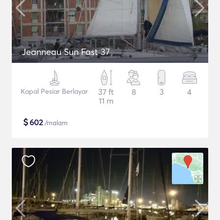
Jeanneau Sun Fast 37
Kapal Pesiar Berlayar
37 ft
8
3
4
11 m
$
602
/malam