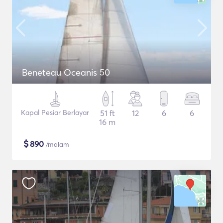
Beneteau Oceanis 50
Kapal Pesiar Berlayar
51 ft
12
6
6
16 m
$
890
/malam