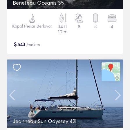
Beneteau Oceanis 35
Kapal Pesiar Berlayar
34 ft
8
3
4
10 m
$
543
/malam
Jeanneau Sun Odyssey 42i