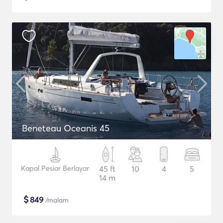
Beneteau Oceanis 45
Kapal Pesiar Berlayar
45 ft
10
4
5
14 m
$
849
/malam