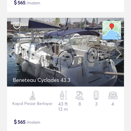
$
565
/malam
Beneteau Cyclades 43.3
Kapal Pesiar Berlayar
43 ft
8
3
4
13 m
$
565
/malam