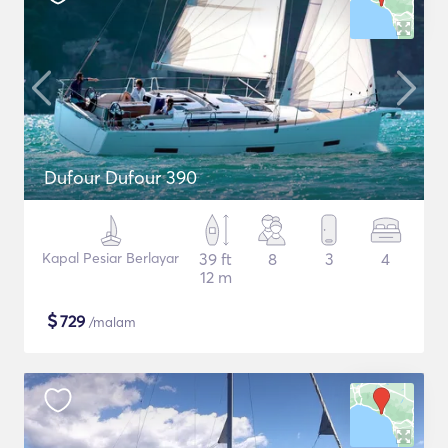
Dufour Dufour 390
Kapal Pesiar Berlayar
39 ft
8
3
4
12 m
$
729
/malam