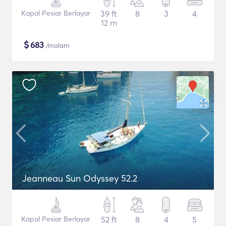
Kapal Pesiar Berlayar
39 ft
8
3
4
12 m
$
683
/malam
Jeanneau Sun Odyssey 52.2
Kapal Pesiar Berlayar
52 ft
8
4
5