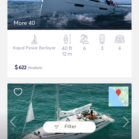
More 40
Kapal Pesiar Berlayar
40 ft
6
3
4
12 m
$
622
/malam
Filter