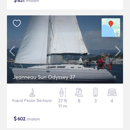
$
631
/malam
Jeanneau Sun Odyssey 37
Kapal Pesiar Berlayar
37 ft
8
3
4
11 m
$
602
/malam