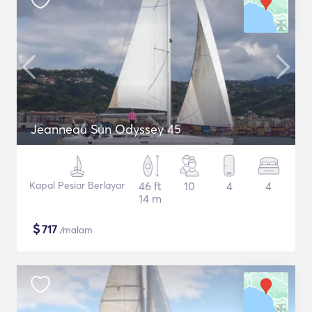
Jeanneau Sun Odyssey 45
Kapal Pesiar Berlayar
46 ft
10
4
4
14 m
$
717
/malam