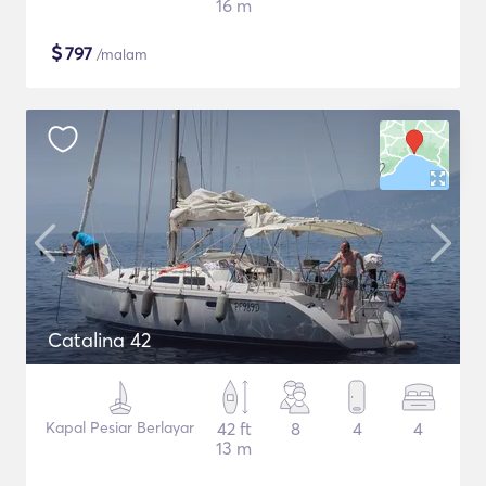
16 m
$
797
/malam
Catalina 42
Kapal Pesiar Berlayar
42 ft
8
4
4
13 m