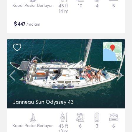
Kapal Pesiar Berlayar
45 ft
10
4
5
14 m
$
447
/malam
Janneau Sun Odyssey 43
Kapal Pesiar Berlayar
43 ft
6
3
6
13 m