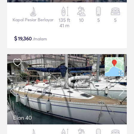
Kapal Pesiar Berlayar
135 ft
10
5
5
41 m
$
19,360
/malam
Elan 40