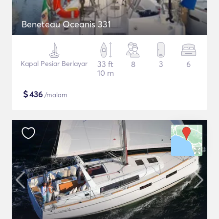
Beneteau Oceanis 331
Kapal Pesiar Berlayar
33 ft
8
3
6
10 m
$
436
/malam