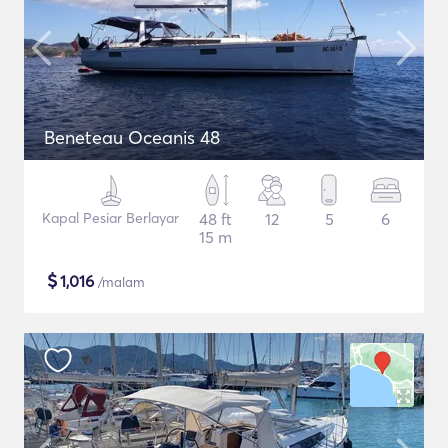
Beneteau Oceanis 48
Kapal Pesiar Berlayar
48 ft
12
5
6
15 m
$
1,016
/malam