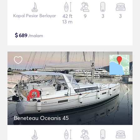
Kapal Pesiar Berlayar
42 ft
9
3
3
13 m
$
689
/malam
Beneteau Oceanis 45