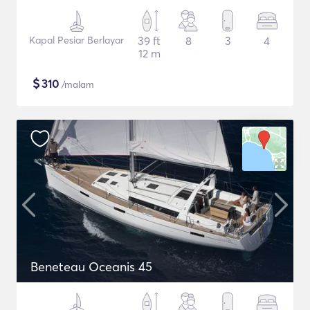
Kapal Pesiar Berlayar
39 ft
8
3
4
12 m
$
310
/malam
Beneteau Oceanis 45