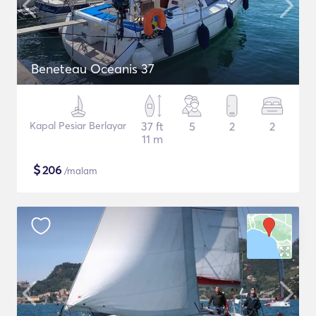
Beneteau Oceanis 37
Kapal Pesiar Berlayar
37 ft
5
2
2
11 m
$
206
/malam