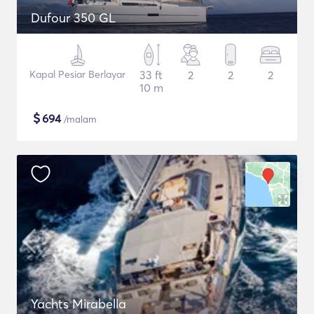
Dufour 350 GL
Kapal Pesiar Berlayar
33 ft
2
2
2
10 m
$
694
/malam
Yachts Mirabella