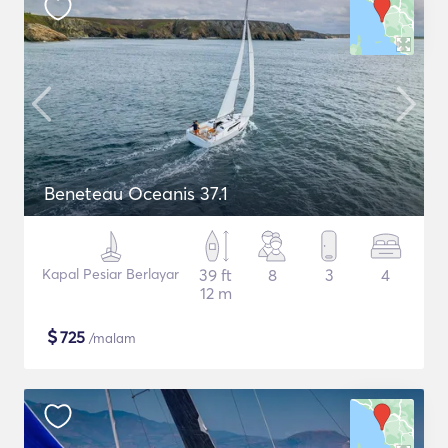
Beneteau Oceanis 37.1
Kapal Pesiar Berlayar
39 ft
8
3
4
12 m
$
725
/malam