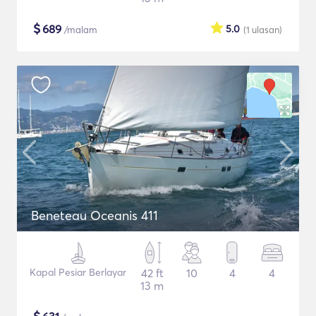
$
689
5.0
/malam
(1
ulasan
)
Beneteau Oceanis 411
Kapal Pesiar Berlayar
42 ft
10
4
4
13 m