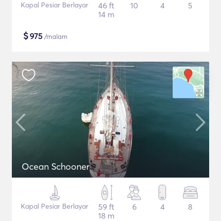
Kapal Pesiar Berlayar
46 ft
10
4
5
14 m
$
975
/malam
Ocean Schooner
Kapal Pesiar Berlayar
59 ft
6
4
8
18 m