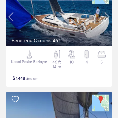
Beneteau Oceanis 46.1
Kapal Pesiar Berlayar
46 ft
10
4
5
14 m
$
1,448
/malam