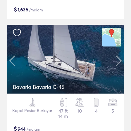
$
1,636
/malam
Bavaria Bavaria C-45
Kapal Pesiar Berlayar
47 ft
10
4
5
14 m
$
944
/malam