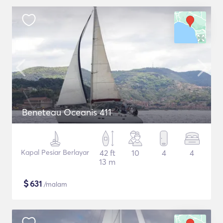
Beneteau Oceanis 411
Kapal Pesiar Berlayar
42 ft
10
4
4
13 m
$
631
/malam