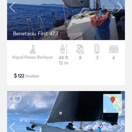
Beneteau First 47.7
Kapal Pesiar Berlayar
48 ft
8
3
4
15 m
$
122
/malam