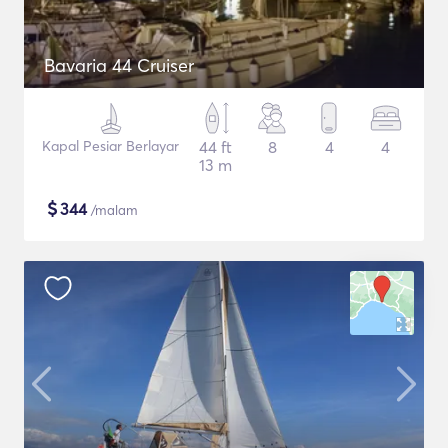
Bavaria 44 Cruiser
Kapal Pesiar Berlayar
44 ft
8
4
4
13 m
$
344
/malam