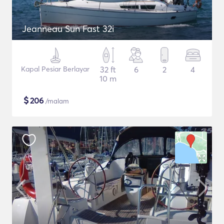
Jeanneau Sun Fast 32i
Kapal Pesiar Berlayar
32 ft
6
2
4
10 m
$
206
/malam