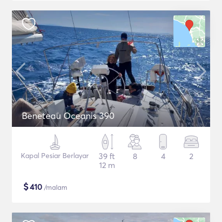
Beneteau Oceanis 390
Kapal Pesiar Berlayar
39 ft
8
4
2
12 m
$
410
/malam