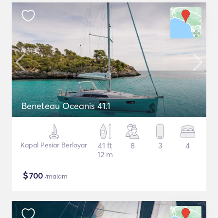
Beneteau Oceanis 41.1
Kapal Pesiar Berlayar
41 ft
8
3
4
12 m
$
700
/malam