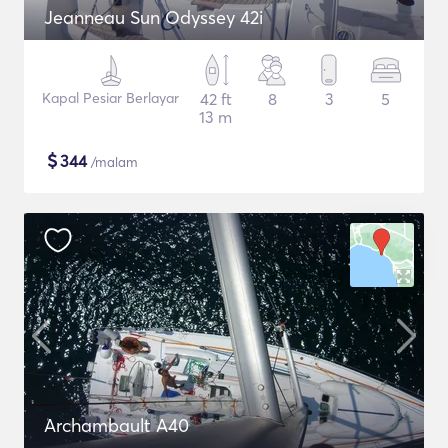
Jeanneau Sun Odyssey 42i
Kapal Pesiar Berlayar
42 ft
8
3
5
13 m
$
344
/malam
Archambault A40