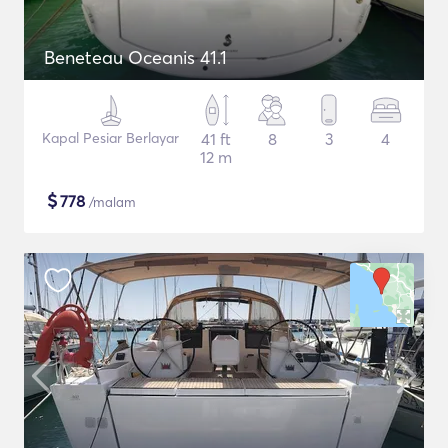
Beneteau Oceanis 41.1
Kapal Pesiar Berlayar
41 ft
8
3
4
12 m
$
778
/malam