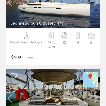
Jeanneau Sun Odyssey 479
Kapal Pesiar Berlayar
47 ft
10
4
5
14 m
$
909
/malam