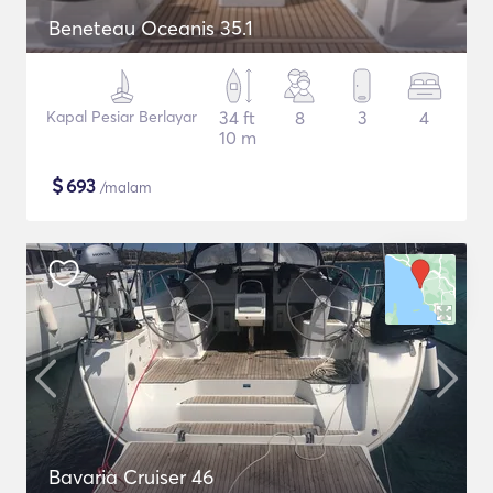
Beneteau Oceanis 35.1
Kapal Pesiar Berlayar
34 ft
8
3
4
10 m
$
693
/malam
Bavaria Cruiser 46