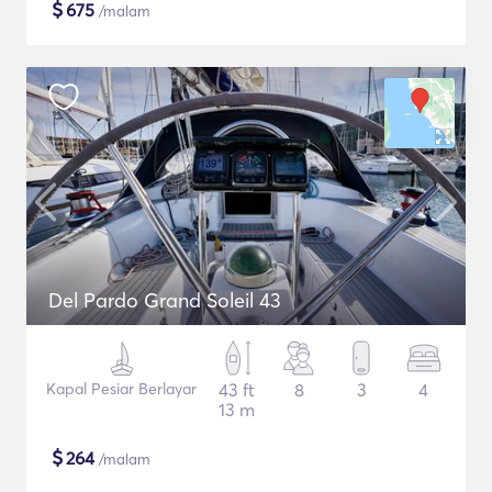
$
675
/malam
Del Pardo Grand Soleil 43
Kapal Pesiar Berlayar
43 ft
8
3
4
13 m
$
264
/malam