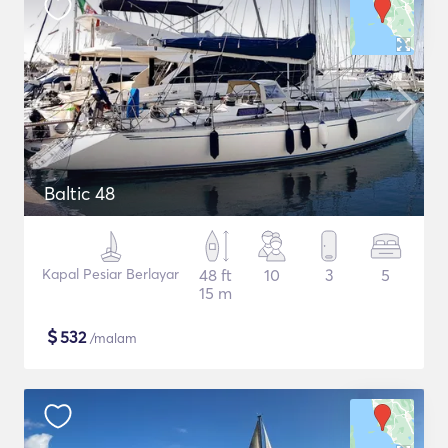
Baltic 48
Kapal Pesiar Berlayar
48 ft
10
3
5
15 m
$
532
/malam