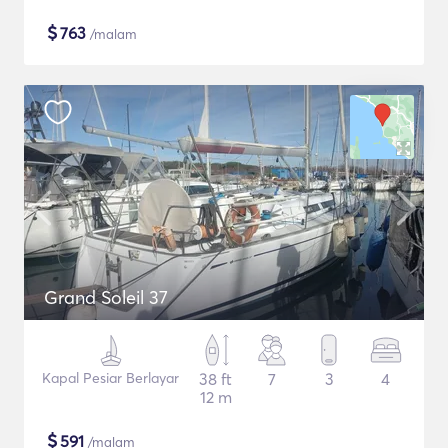
$
763
/malam
Grand Soleil 37
Kapal Pesiar Berlayar
38 ft
7
3
4
12 m
$
591
/malam