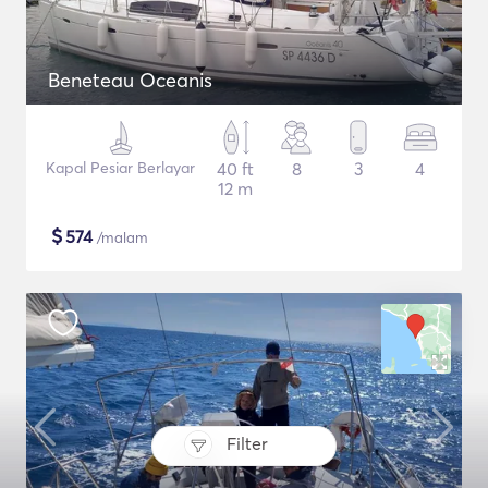
Beneteau Oceanis
Kapal Pesiar Berlayar
40 ft
8
3
4
12 m
$
574
/malam
Filter