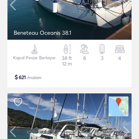
Beneteau Oceanis 38.1
Kapal Pesiar Berlayar
38 ft
8
3
4
12 m
$
621
/malam