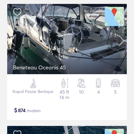
Beneteau Oceanis 45
Kapal Pesiar Berlayar
45 ft
10
4
5
14 m
$
874
/malam