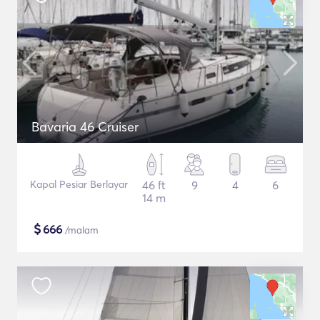
Bavaria 46 Cruiser
Kapal Pesiar Berlayar
46 ft
9
4
6
14 m
$
666
/malam