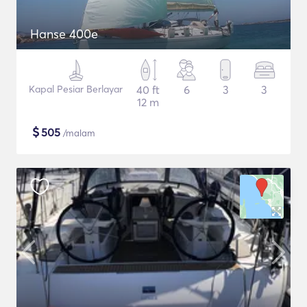
Hanse 400e
Kapal Pesiar Berlayar
40 ft
6
3
3
12 m
$
505
/malam