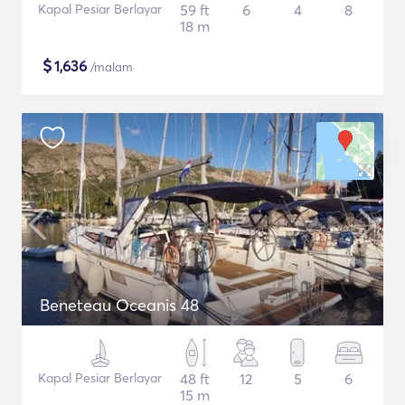
Kapal Pesiar Berlayar
59 ft
6
4
8
18 m
$
1,636
/malam
Beneteau Oceanis 48
Kapal Pesiar Berlayar
48 ft
12
5
6
15 m