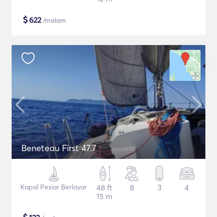
$
622
/malam
Beneteau First 47.7
Kapal Pesiar Berlayar
48 ft
8
3
4
15 m