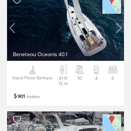
Beneteau Oceanis 40.1
Kapal Pesiar Berlayar
41 ft
10
4
5
12 m
$
901
/malam