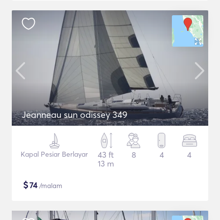
Jeanneau sun odissey 349
Kapal Pesiar Berlayar
43 ft
8
4
4
13 m
$
74
/malam