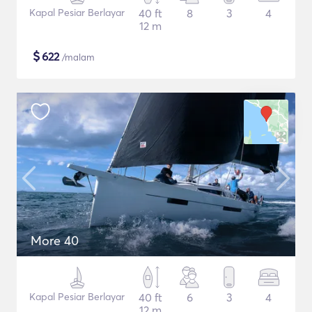
Kapal Pesiar Berlayar
40 ft
8
3
4
12 m
$
622
/malam
More 40
Kapal Pesiar Berlayar
40 ft
6
3
4
12 m