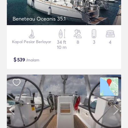
Beneteau Oceanis 35.1
Kapal Pesiar Berlayar
34 ft
8
3
4
10 m
$
539
/malam