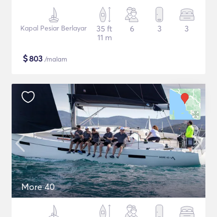
Kapal Pesiar Berlayar
35 ft
6
3
3
11 m
$
803
/malam
More 40