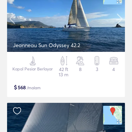
Jeanneau Sun Odyssey 42.2
Kapal Pesiar Berlayar
42 ft
8
3
4
13 m
$
568
/malam