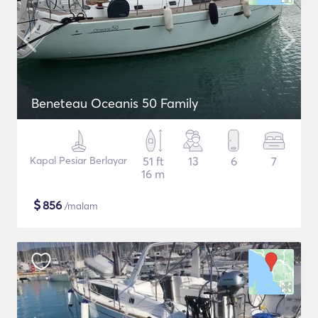
Beneteau Oceanis 50 Family
Kapal Pesiar Berlayar
51 ft
13
6
7
16 m
$
856
/malam