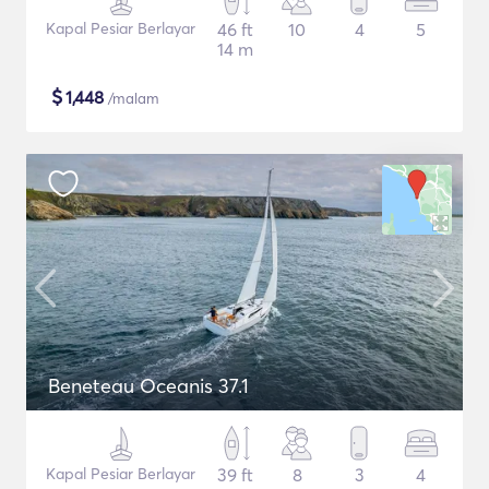
Kapal Pesiar Berlayar
46 ft
10
4
5
14 m
$
1,448
/malam
Beneteau Oceanis 37.1
Kapal Pesiar Berlayar
39 ft
8
3
4