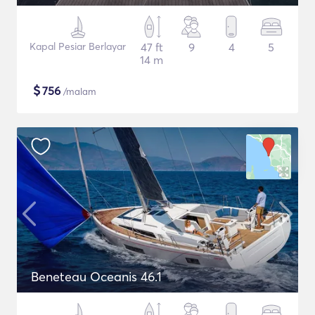
Kapal Pesiar Berlayar
47 ft
9
4
5
14 m
$
756
/malam
Beneteau Oceanis 46.1