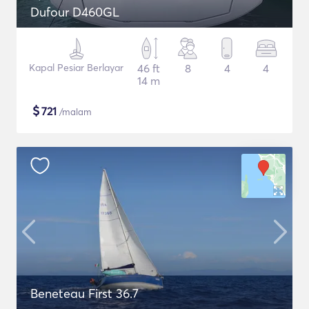
Dufour D460GL
Kapal Pesiar Berlayar
46 ft
8
4
4
14 m
$
721
/malam
Beneteau First 36.7