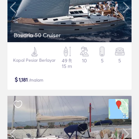
Bavaria 50 Cruiser
Kapal Pesiar Berlayar
49 ft
10
5
5
15 m
$
1,181
/malam