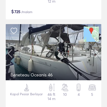
12 m
$
725
/malam
Beneteau Oceanis 46
Kapal Pesiar Berlayar
46 ft
10
4
5
14 m