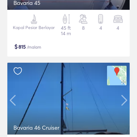
Bavaria 45
Kapal Pesiar Berlayar
45 ft
8
4
4
14 m
$
815
/malam
Bavaria 46 Cruiser