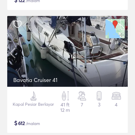
$
122
/malam
Bavaria Cruiser 41
Kapal Pesiar Berlayar
41 ft
7
3
4
12 m
$
612
/malam