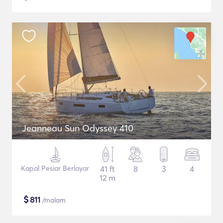
Jeanneau Sun Odyssey 410
Kapal Pesiar Berlayar
41 ft
8
3
4
12 m
$
811
/malam