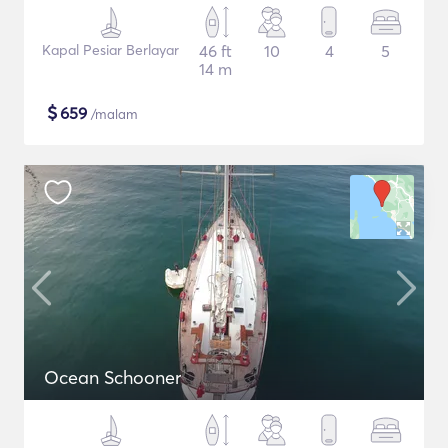
Kapal Pesiar Berlayar
46 ft
10
4
5
14 m
$
659
/malam
Ocean Schooner