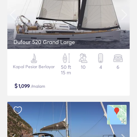
Dufour 520 Grand Large
Kapal Pesiar Berlayar
50 ft
10
4
6
15 m
$
1,099
/malam