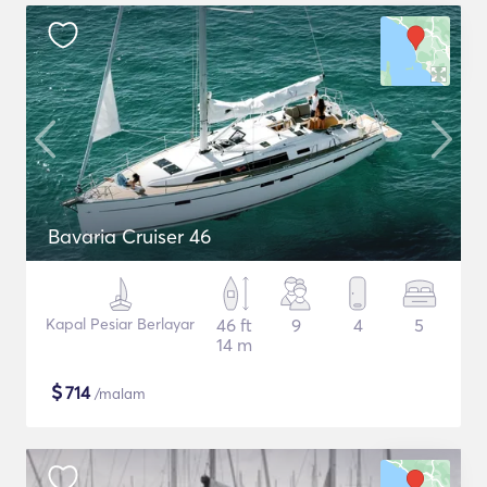
Bavaria Cruiser 46
Kapal Pesiar Berlayar
46 ft
9
4
5
14 m
$
714
/malam