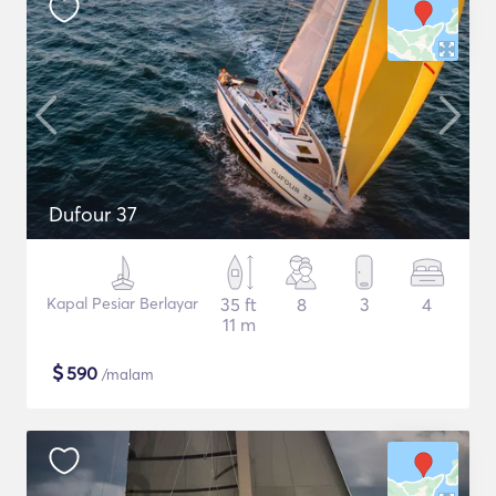
Dufour 37
Kapal Pesiar Berlayar
35 ft
8
3
4
11 m
$
590
/malam