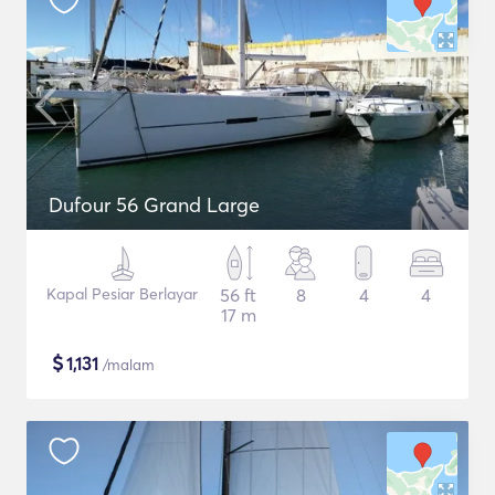
Dufour 56 Grand Large
Kapal Pesiar Berlayar
56 ft
8
4
4
17 m
$
1,131
/malam