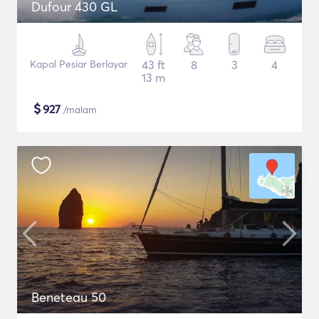
Dufour 430 GL
Kapal Pesiar Berlayar
43 ft
8
3
4
13 m
$
927
/malam
Beneteau 50