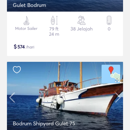
Gulet Bodrum
Motor Sailer
79 ft
38 Jelajah
0
24 m
$
574
/hari
Bodrum Shipyard Gulet 75