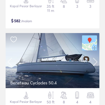
Kapal Pesiar Berlayar
35 ft
8
3
3
11 m
$
582
/malam
Beneteau Cyclades 50.4
Kapal Pesiar Berlayar
50 ft
8
4
4