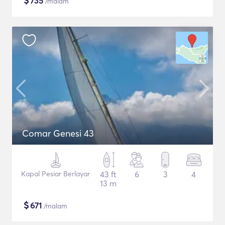
$
735
/malam
Comar Genesi 43
Kapal Pesiar Berlayar
43 ft
6
3
4
13 m
$
671
/malam