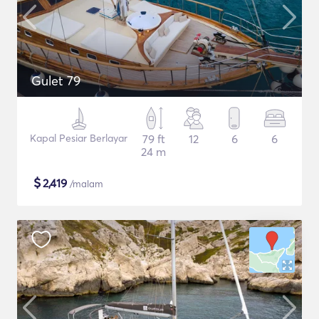
Gulet 79
Kapal Pesiar Berlayar
79 ft
12
6
6
24 m
$
2,419
/malam