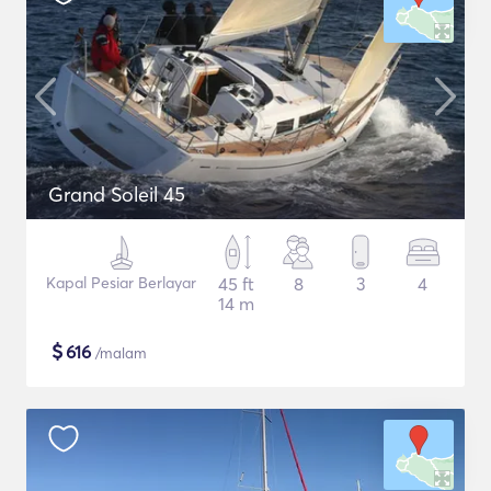
Grand Soleil 45
Kapal Pesiar Berlayar
45 ft
8
3
4
14 m
$
616
/malam