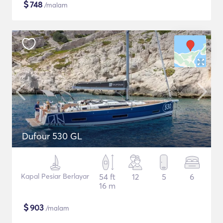
$
748
/malam
Dufour 530 GL
Kapal Pesiar Berlayar
54 ft
12
5
6
16 m
$
903
/malam