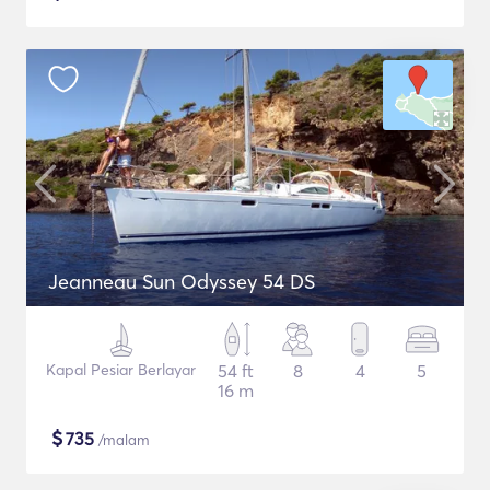
Jeanneau Sun Odyssey 54 DS
Kapal Pesiar Berlayar
54 ft
8
4
5
16 m
$
735
/malam