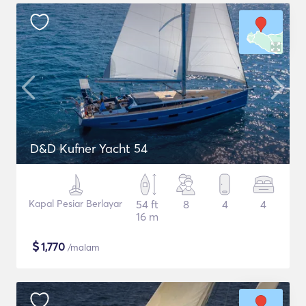
D&D Kufner Yacht 54
Kapal Pesiar Berlayar
54 ft
8
4
4
16 m
$
1,770
/malam