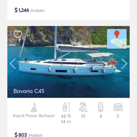
$
1,246
/malam
Bavaria C45
Kapal Pesiar Berlayar
46 ft
10
4
5
14 m
$
803
/malam