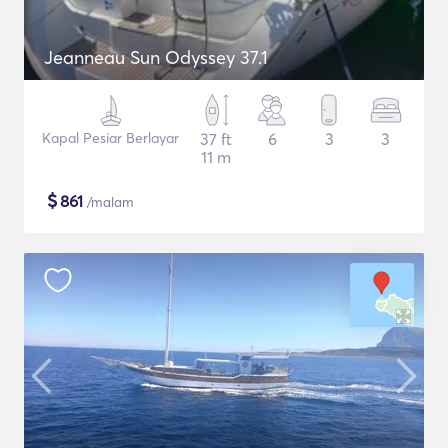
Jeanneau Sun Odyssey 37.1
Kapal Pesiar Berlayar
37 ft
6
3
3
11 m
$
861
/malam