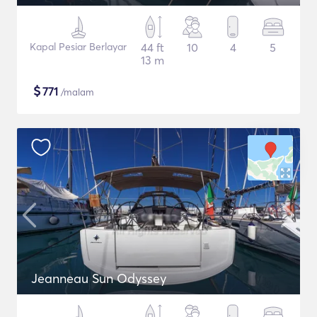
Kapal Pesiar Berlayar
44 ft
10
4
5
13 m
$
771
/malam
Jeanneau Sun Odyssey