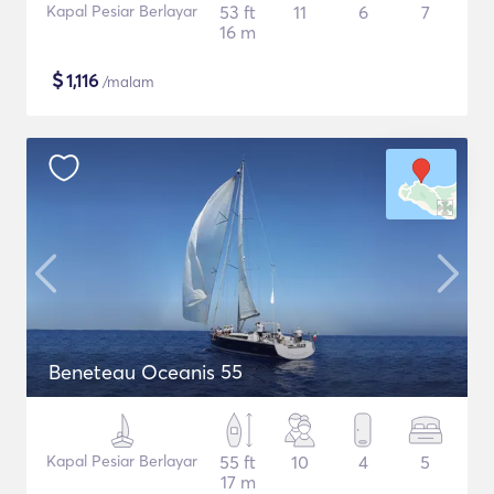
Kapal Pesiar Berlayar
53 ft
11
6
7
16 m
$
1,116
/malam
Beneteau Oceanis 55
Kapal Pesiar Berlayar
55 ft
10
4
5
17 m