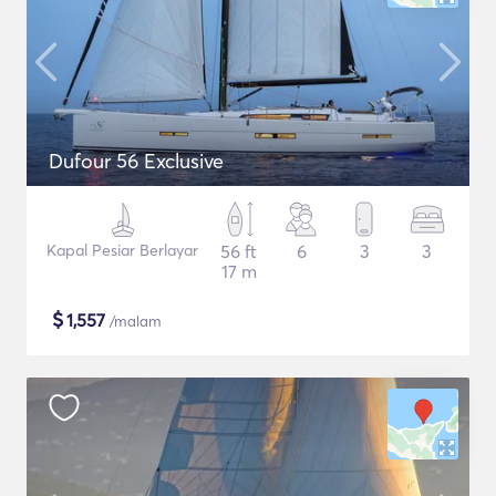
Dufour 56 Exclusive
Kapal Pesiar Berlayar
56 ft
6
3
3
17 m
$
1,557
/malam