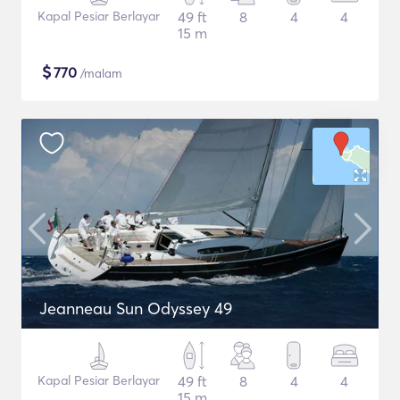
Kapal Pesiar Berlayar
49 ft
8
4
4
15 m
$
770
/malam
Jeanneau Sun Odyssey 49
Kapal Pesiar Berlayar
49 ft
8
4
4
15 m