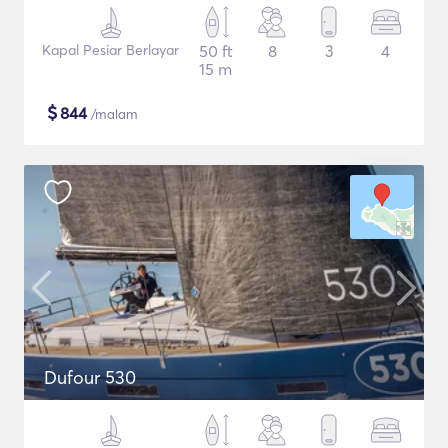
Kapal Pesiar Berlayar
50 ft
8
3
4
15 m
$
844
/malam
Dufour 530