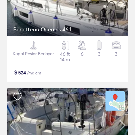
Benetteau Oceanis 46.1
Kapal Pesiar Berlayar
46 ft
6
3
3
14 m
$
524
/malam