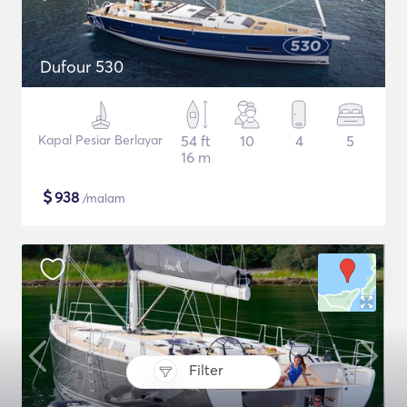
Dufour 530
Kapal Pesiar Berlayar
54 ft
10
4
5
16 m
$
938
/malam
Filter