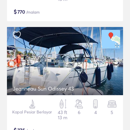
$
770
/malam
Jeanneau Sun Odissey 43
Kapal Pesiar Berlayar
43 ft
6
4
5
13 m