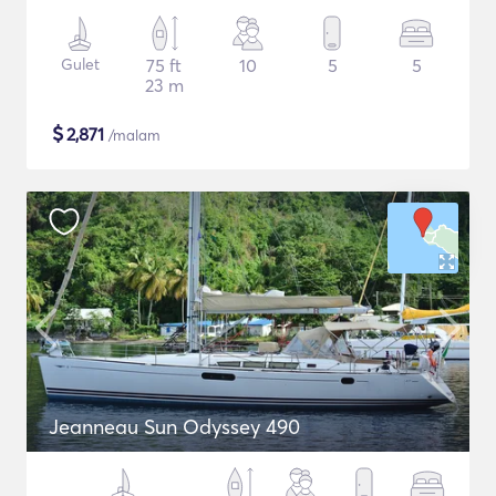
Gulet
75 ft
10
5
5
23 m
$
2,871
/malam
Jeanneau Sun Odyssey 490