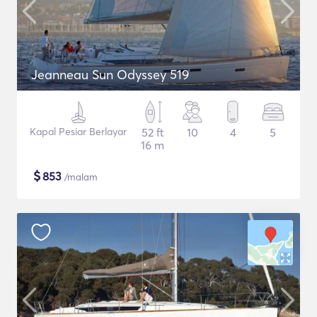
Jeanneau Sun Odyssey 519
Kapal Pesiar Berlayar
52 ft
10
4
5
16 m
$
853
/malam