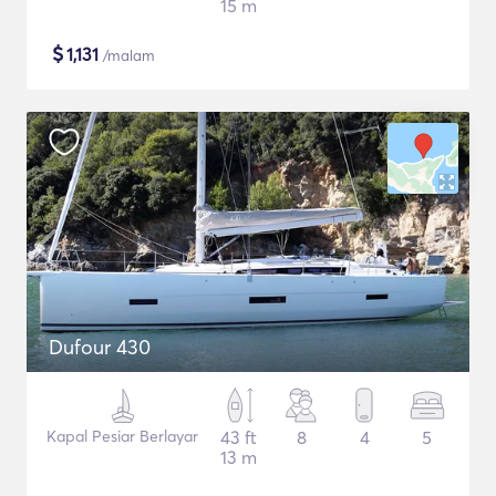
15 m
$
1,131
/malam
Dufour 430
Kapal Pesiar Berlayar
43 ft
8
4
5
13 m