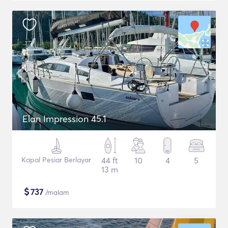
Elan Impression 45.1
Kapal Pesiar Berlayar
44 ft
10
4
5
13 m
$
737
/malam