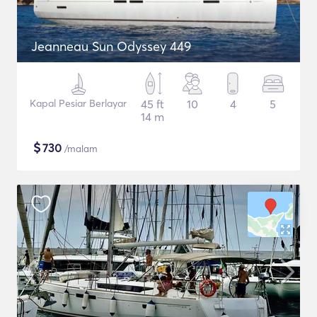
Jeanneau Sun Odyssey 449
Kapal Pesiar Berlayar
45 ft
10
4
5
14 m
$
730
/malam