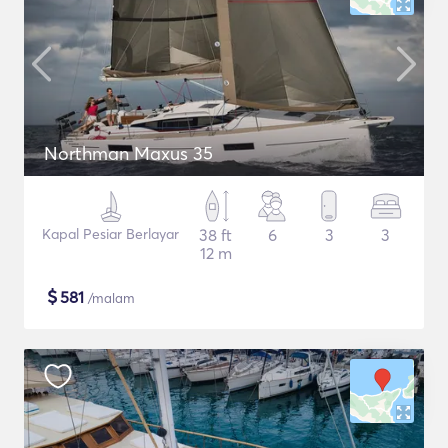
Northman Maxus 35
Kapal Pesiar Berlayar
38 ft
6
3
3
12 m
$
581
/malam