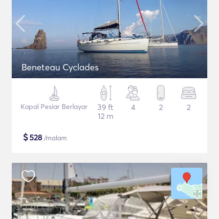
Beneteau Cyclades
Kapal Pesiar Berlayar
39 ft
4
2
2
12 m
$
528
/malam