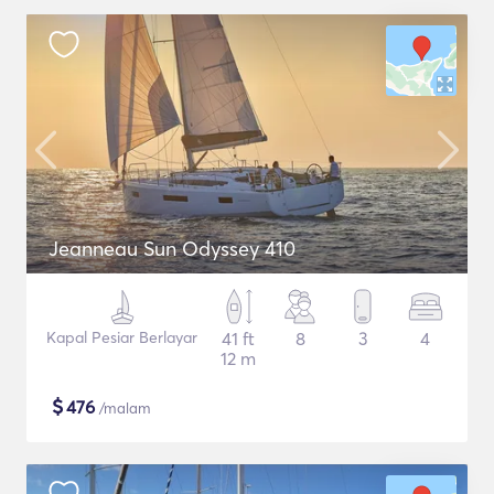
Jeanneau Sun Odyssey 410
Kapal Pesiar Berlayar
41 ft
8
3
4
12 m
$
476
/malam