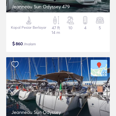
Jeanneau Sun Odyssey 479
Kapal Pesiar Berlayar
47 ft
10
4
5
14 m
$
860
/malam
Jeanneau Sun Odyssey