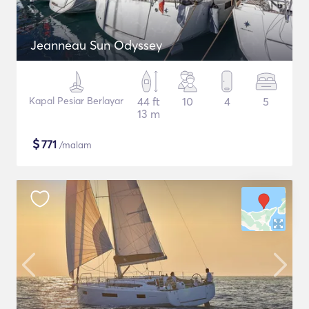
Jeanneau Sun Odyssey
Kapal Pesiar Berlayar
44 ft
10
4
5
13 m
$
771
/malam