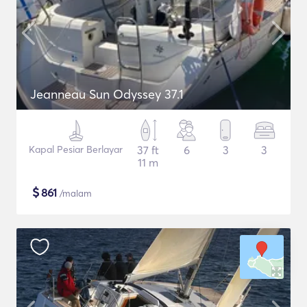
Jeanneau Sun Odyssey 37.1
Kapal Pesiar Berlayar
37 ft
6
3
3
11 m
$
861
/malam