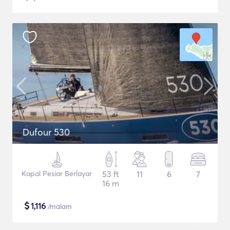
Dufour 530
Kapal Pesiar Berlayar
53 ft
11
6
7
16 m
$
1,116
/malam