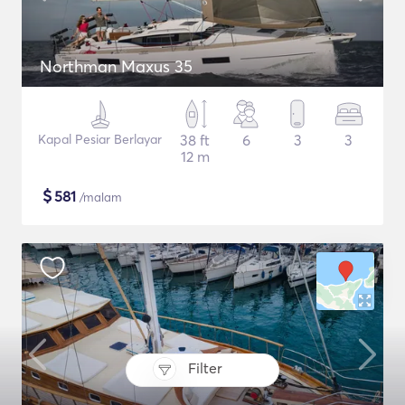
Northman Maxus 35
Kapal Pesiar Berlayar
38 ft
6
3
3
12 m
$
581
/malam
Filter