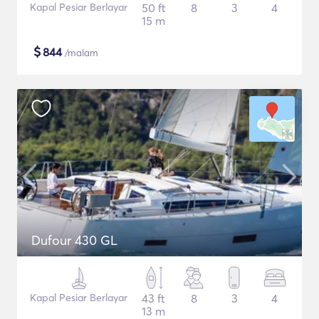
Kapal Pesiar Berlayar
50 ft
8
3
4
15 m
$
844
/malam
Dufour 430 GL
Kapal Pesiar Berlayar
43 ft
8
3
4
13 m