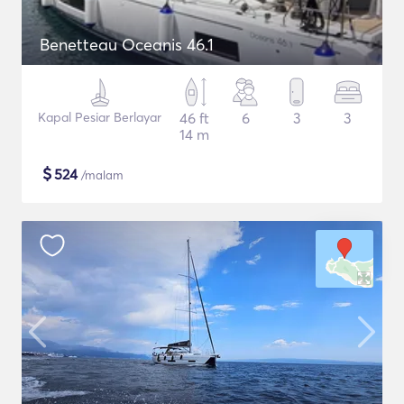
Benetteau Oceanis 46.1
Kapal Pesiar Berlayar
46 ft
6
3
3
14 m
$
524
/malam