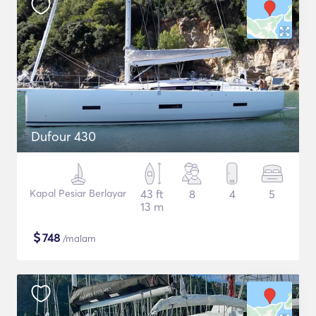
Dufour 430
Kapal Pesiar Berlayar
43 ft
8
4
5
13 m
$
748
/malam