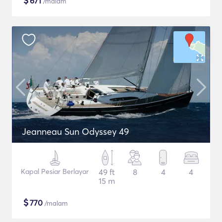
$
671
/malam
Jeanneau Sun Odyssey 49
Kapal Pesiar Berlayar
49 ft
8
4
4
15 m
$
770
/malam