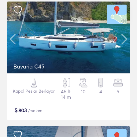
Bavaria C45
Kapal Pesiar Berlayar
46 ft
10
4
5
14 m
$
803
/malam