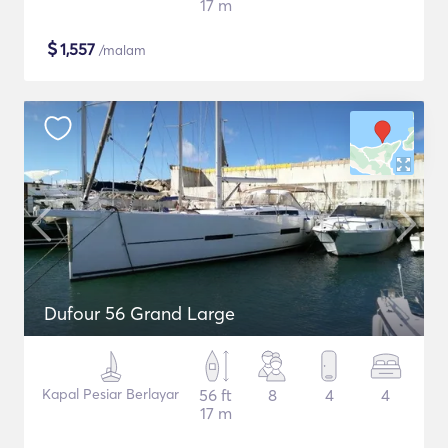
17 m
$
1,557
/malam
Dufour 56 Grand Large
Kapal Pesiar Berlayar
56 ft
8
4
4
17 m