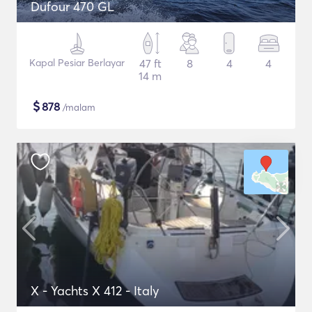
Dufour 470 GL
Kapal Pesiar Berlayar
47 ft
8
4
4
14 m
$
878
/malam
X - Yachts X 412 - Italy