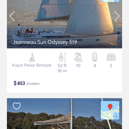
Jeanneau Sun Odyssey 519
Kapal Pesiar Berlayar
52 ft
10
4
5
16 m
$
853
/malam