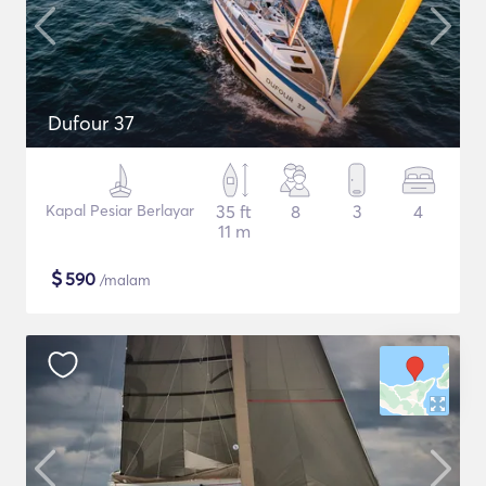
Dufour 37
Kapal Pesiar Berlayar
35 ft
8
3
4
11 m
$
590
/malam