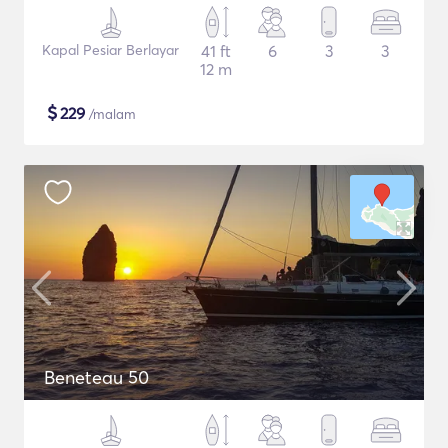
Kapal Pesiar Berlayar
41 ft
6
3
3
12 m
$
229
/malam
Beneteau 50