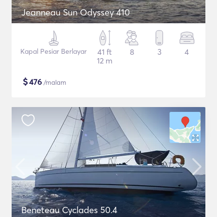
Jeanneau Sun Odyssey 410
Kapal Pesiar Berlayar
41 ft
8
3
4
12 m
$
476
/malam
Beneteau Cyclades 50.4