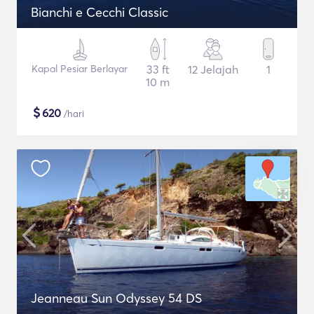
Bianchi e Cecchi Classic
Kapal Pesiar Berlayar
33 ft
12 Jelajah
1
10 m
$
620
/hari
Jeanneau Sun Odyssey 54 DS