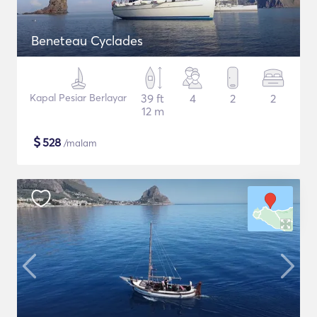
Beneteau Cyclades
Kapal Pesiar Berlayar
39 ft
4
2
2
12 m
$
528
/malam