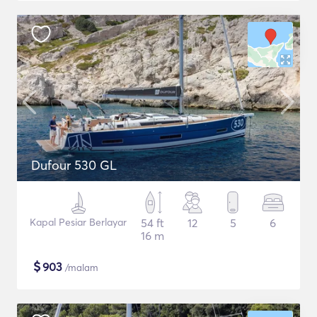
Dufour 530 GL
Kapal Pesiar Berlayar
54 ft
12
5
6
16 m
$
903
/malam