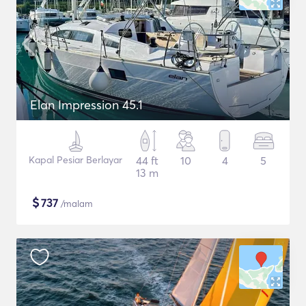
Elan Impression 45.1
Kapal Pesiar Berlayar
44 ft
10
4
5
13 m
$
737
/malam