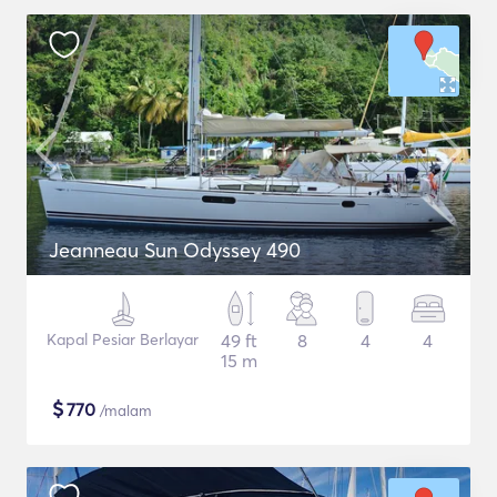
Jeanneau Sun Odyssey 490
Kapal Pesiar Berlayar
49 ft
8
4
4
15 m
$
770
/malam