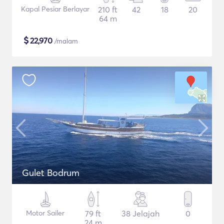
Kapal Pesiar Berlayar
210 ft
42
18
20
64 m
$
22,970
/malam
Gulet Bodrum
Motor Sailer
79 ft
38 Jelajah
0
24 m