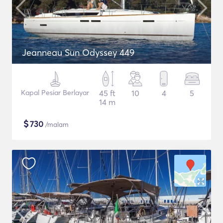
Jeanneau Sun Odyssey 449
Kapal Pesiar Berlayar
45 ft
10
4
5
14 m
$
730
/malam