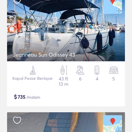
Jeanneau Sun Odissey 43
Kapal Pesiar Berlayar
43 ft
6
4
5
13 m
$
735
/malam