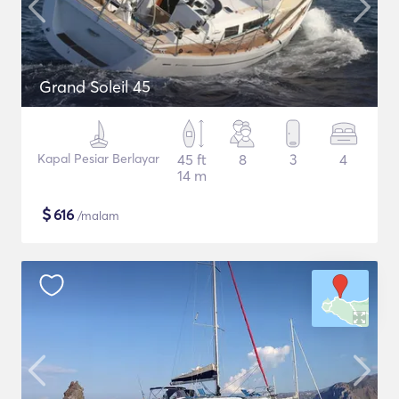
Grand Soleil 45
Kapal Pesiar Berlayar
45 ft
8
3
4
14 m
$
616
/malam