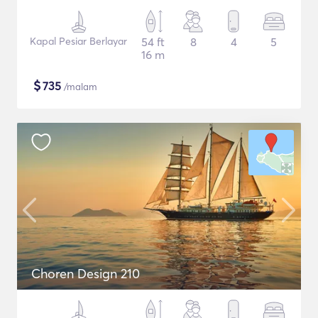
Kapal Pesiar Berlayar
54 ft
8
4
5
16 m
$
735
/malam
Choren Design 210