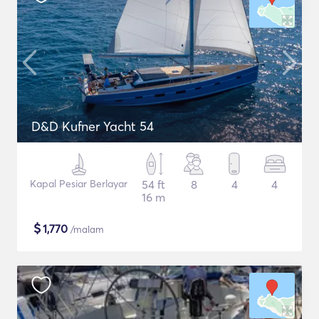
D&D Kufner Yacht 54
Kapal Pesiar Berlayar
54 ft
8
4
4
16 m
$
1,770
/malam