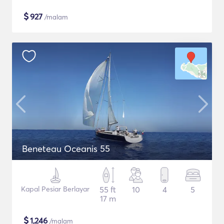
$
927
/malam
Beneteau Oceanis 55
Kapal Pesiar Berlayar
55 ft
10
4
5
17 m
$
1,246
/malam