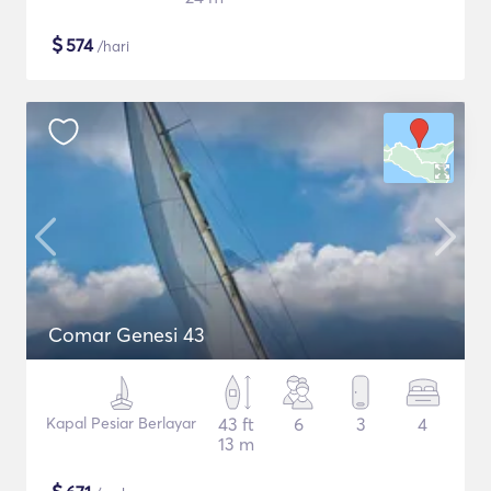
$
574
/hari
Comar Genesi 43
Kapal Pesiar Berlayar
43 ft
6
3
4
13 m