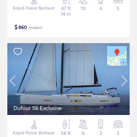
Kapal Pesiar Berlayar
47 ft
10
4
5
14 m
$
860
/malam
Dufour 56 Exclusive
Kapal Pesiar Berlayar
56 ft
6
3
3