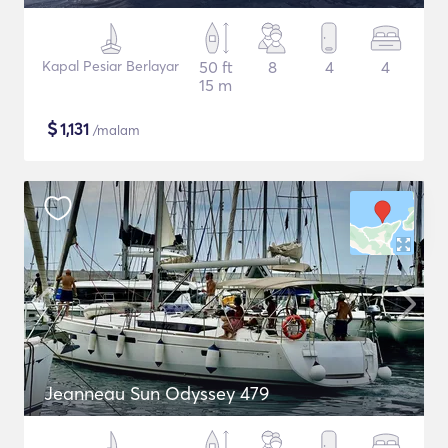
Kapal Pesiar Berlayar
50 ft
8
4
4
15 m
$
1,131
/malam
Jeanneau Sun Odyssey 479