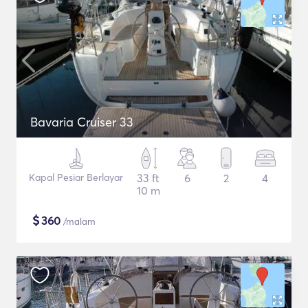
Bavaria Cruiser 33
Kapal Pesiar Berlayar
33 ft
6
2
4
10 m
$
360
/malam