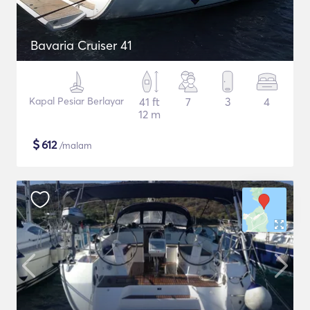
Bavaria Cruiser 41
Kapal Pesiar Berlayar
41 ft
7
3
4
12 m
$
612
/malam