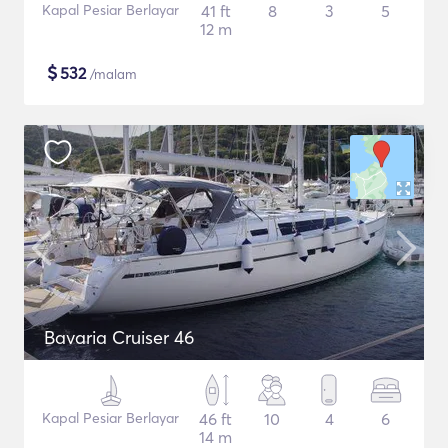
Kapal Pesiar Berlayar
41 ft
8
3
5
12 m
$
532
/malam
Bavaria Cruiser 46
Kapal Pesiar Berlayar
46 ft
10
4
6
14 m