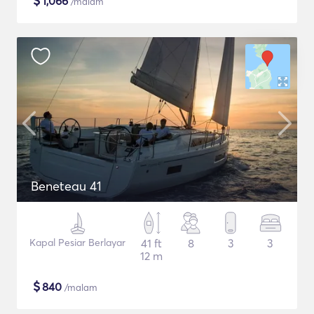
$
1,066
/malam
Beneteau 41
Kapal Pesiar Berlayar
41 ft
8
3
3
12 m
$
840
/malam