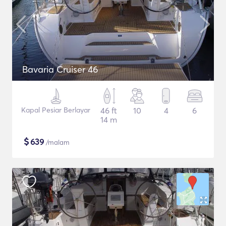
Bavaria Cruiser 46
Kapal Pesiar Berlayar
46 ft
10
4
6
14 m
$
639
/malam