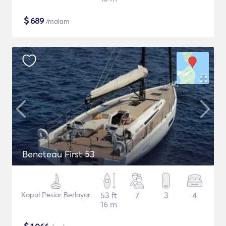
$
689
/malam
Beneteau First 53
Kapal Pesiar Berlayar
53 ft
7
3
4
16 m