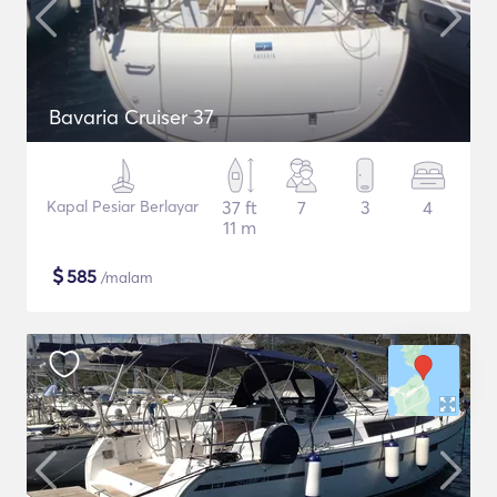
Bavaria Cruiser 37
Kapal Pesiar Berlayar
37 ft
7
3
4
11 m
$
585
/malam