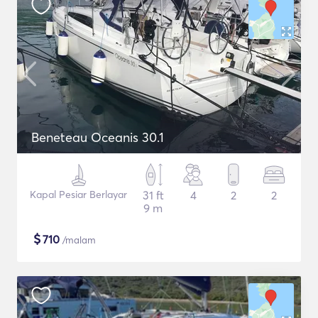
Beneteau Oceanis 30.1
Kapal Pesiar Berlayar
31 ft
4
2
2
9 m
$
710
/malam