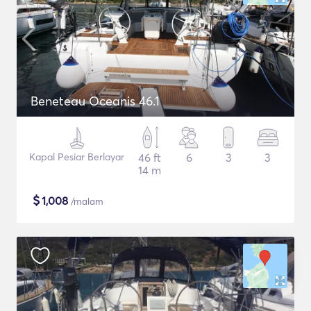
Beneteau Oceanis 46.1
Kapal Pesiar Berlayar
46 ft
6
3
3
14 m
$
1,008
/malam