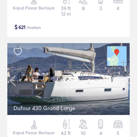
Kapal Pesiar Berlayar
39 ft
8
3
4
12 m
$
621
/malam
Dufour 430 Grand Large
Kapal Pesiar Berlayar
43 ft
10
4
5