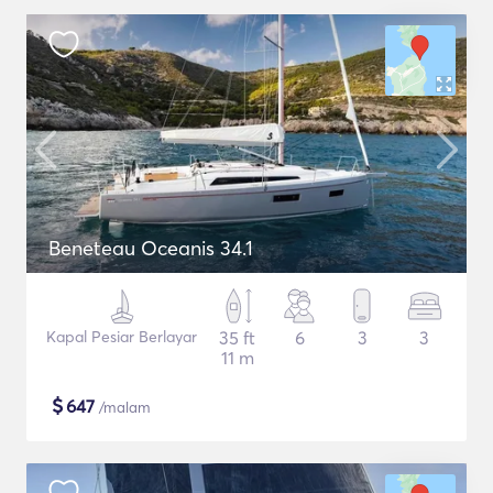
Beneteau Oceanis 34.1
Kapal Pesiar Berlayar
35 ft
6
3
3
11 m
$
647
/malam