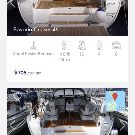
Bavaria Cruiser 46
Kapal Pesiar Berlayar
46 ft
10
4
6
14 m
$
705
/malam