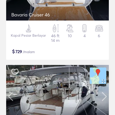
Bavaria Cruiser 46
Kapal Pesiar Berlayar
46 ft
10
4
6
14 m
$
729
/malam