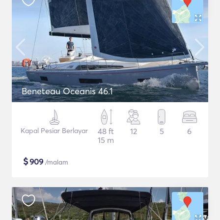
Beneteau Oceanis 46.1
Kapal Pesiar Berlayar
48 ft
12
5
6
15 m
$
909
/malam