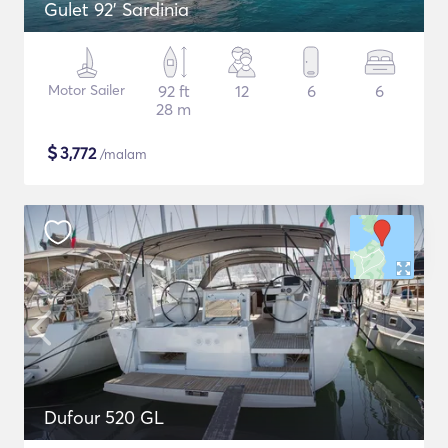
Gulet 92' Sardinia
Motor Sailer
92 ft
12
6
6
28 m
$
3,772
/malam
Dufour 520 GL