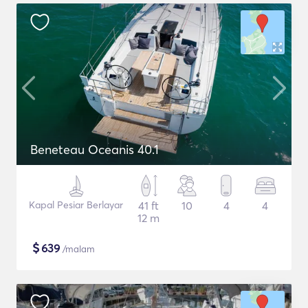
Beneteau Oceanis 40.1
Kapal Pesiar Berlayar
41 ft
10
4
4
12 m
$
639
/malam