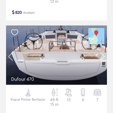
13 m
$
820
/malam
Dufour 470
Kapal Pesiar Berlayar
49 ft
13
6
7
15 m