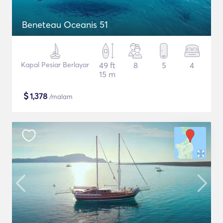
Beneteau Oceanis 51
Kapal Pesiar Berlayar
49 ft
8
5
4
15 m
$
1,378
/malam