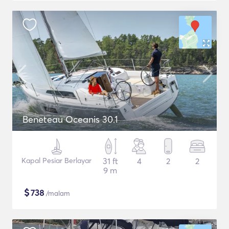
Beneteau Oceanis 30.1
Kapal Pesiar Berlayar
31 ft
4
2
2
9 m
$
738
/malam