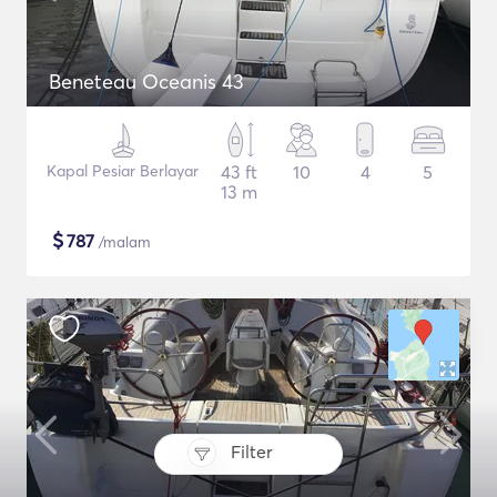
Beneteau Oceanis 43
Kapal Pesiar Berlayar
43 ft
10
4
5
13 m
$
787
/malam
Filter