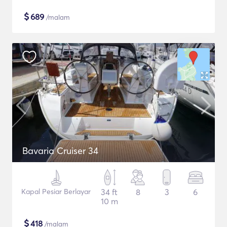
$
689
/malam
Bavaria Cruiser 34
Kapal Pesiar Berlayar
34 ft
8
3
6
10 m
$
418
/malam