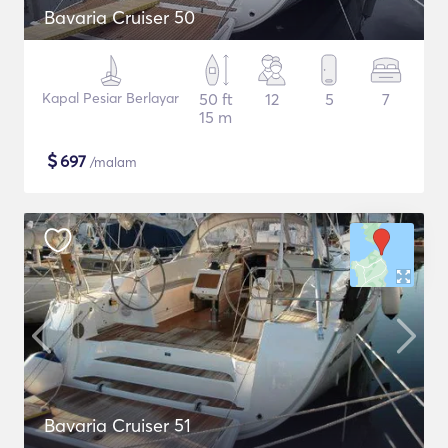
Bavaria Cruiser 50
Kapal Pesiar Berlayar
50 ft
12
5
7
15 m
$
697
/malam
Bavaria Cruiser 51