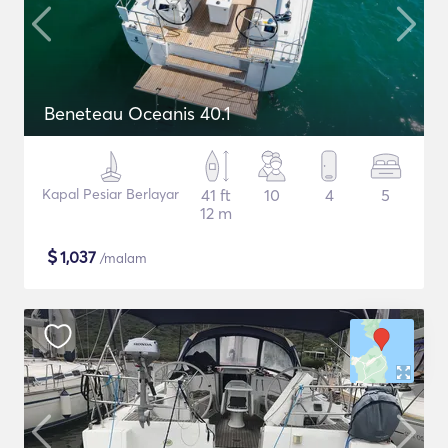
Beneteau Oceanis 40.1
Kapal Pesiar Berlayar
41 ft
10
4
5
12 m
$
1,037
/malam