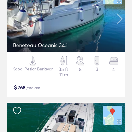
Beneteau Oceanis 34.1
Kapal Pesiar Berlayar
35 ft
8
3
4
11 m
$
768
/malam