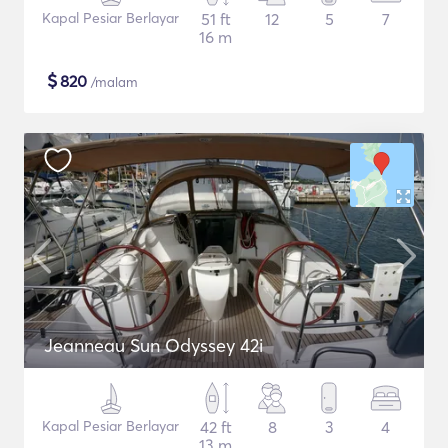
Kapal Pesiar Berlayar
51 ft
12
5
7
16 m
$
820
/malam
Jeanneau Sun Odyssey 42i
Kapal Pesiar Berlayar
42 ft
8
3
4
13 m