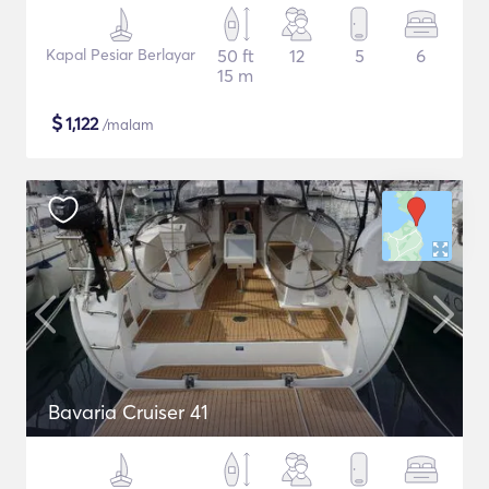
Kapal Pesiar Berlayar
50 ft
12
5
6
15 m
$
1,122
/malam
Bavaria Cruiser 41