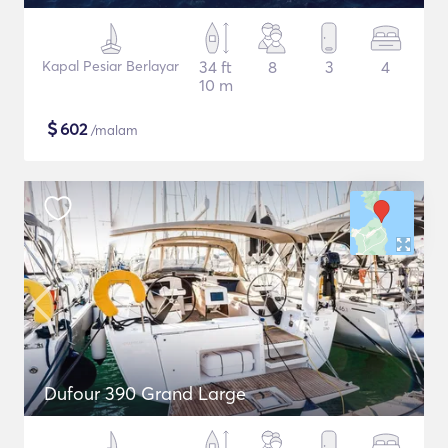
Kapal Pesiar Berlayar
34 ft
8
3
4
10 m
$
602
/malam
Dufour 390 Grand Large