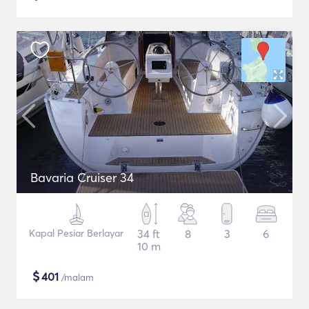
Bavaria Cruiser 34
Kapal Pesiar Berlayar
34 ft
8
3
6
10 m
$
401
/malam