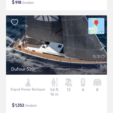
$
918
/malam
Dufour 530
Kapal Pesiar Berlayar
54 ft
13
6
8
16 m
$
1,352
/malam