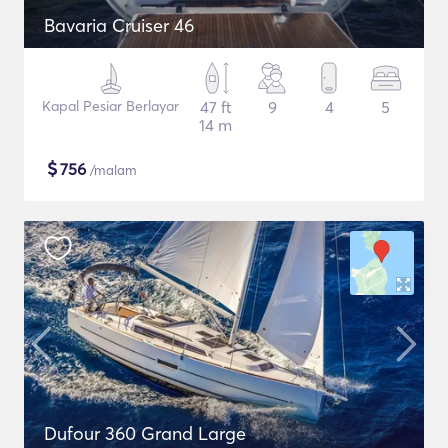
Bavaria Cruiser 46
Kapal Pesiar Berlayar
47 ft
9
4
5
14 m
$
756
/malam
Dufour 360 Grand Large