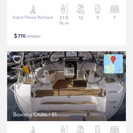
Kapal Pesiar Berlayar
51 ft
12
5
7
16 m
$
770
/malam
Bavaria Cruiser 51