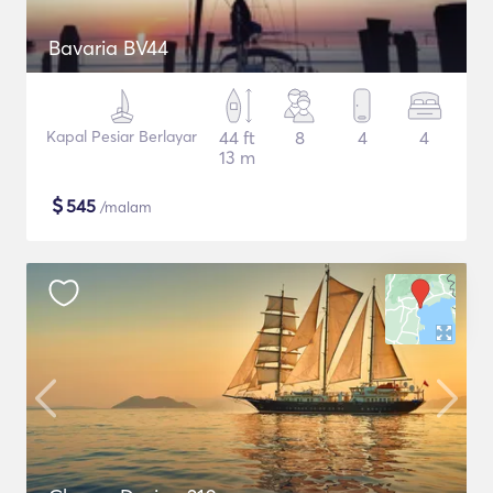
Bavaria BV44
Kapal Pesiar Berlayar
44 ft
8
4
4
13 m
$
545
/malam