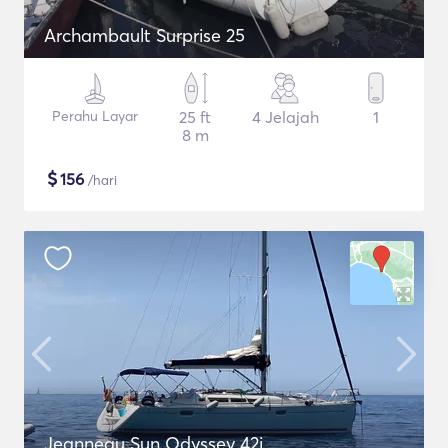
Archambault Surprise 25
Perahu Layar
25 ft
4 Jelajah
1
8 m
$
156
/hari
Jeanneau Sun Odyssey 42i