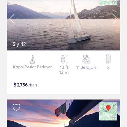
Sly 42
Kapal Pesiar Berlayar
43 ft
11 Jelajah
2
13 m
$
2,756
/hari