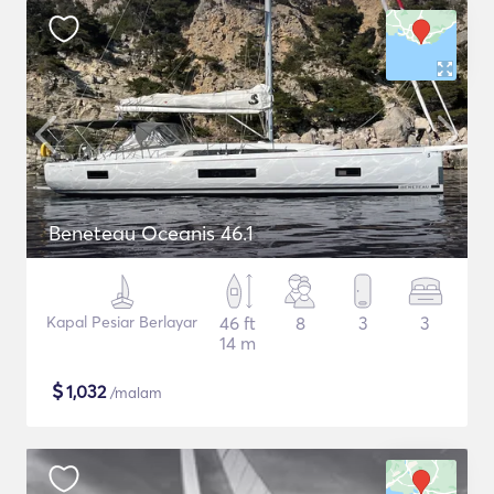
Beneteau Oceanis 46.1
Kapal Pesiar Berlayar
46 ft
8
3
3
14 m
$
1,032
/malam