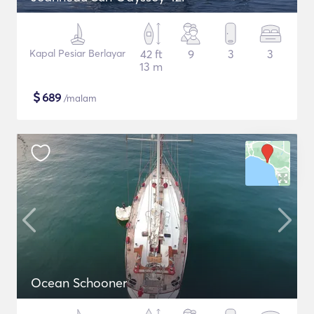
Kapal Pesiar Berlayar
42 ft
9
3
3
13 m
$
689
/malam
Ocean Schooner