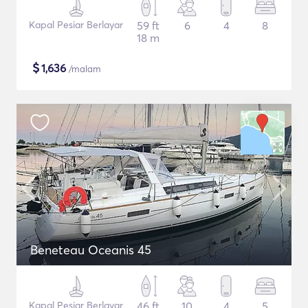
Kapal Pesiar Berlayar
59 ft
6
4
8
18 m
$
1,636
/malam
Beneteau Oceanis 45
Kapal Pesiar Berlayar
46 ft
10
4
5