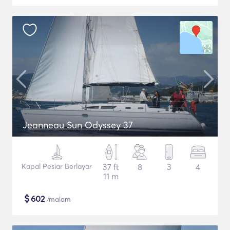
Jeanneau Sun Odyssey 37
Kapal Pesiar Berlayar
37 ft
8
3
4
11 m
$
602
/malam