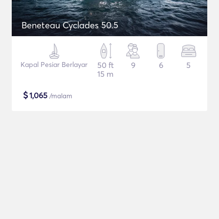
Beneteau Cyclades 50.5
Kapal Pesiar Berlayar
50 ft
9
6
5
15 m
$
1,065
/malam