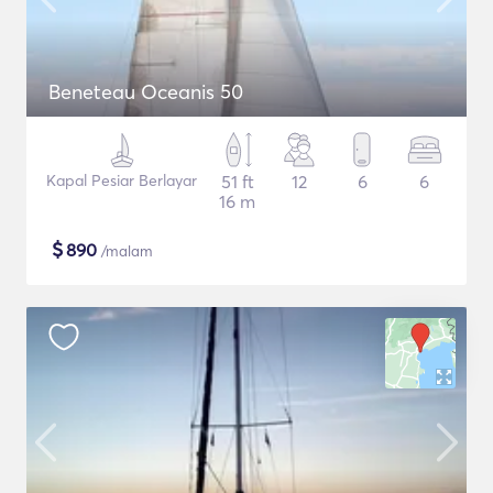
Beneteau Oceanis 50
Kapal Pesiar Berlayar
51 ft
12
6
6
16 m
$
890
/malam