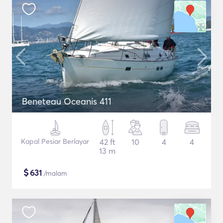
Beneteau Oceanis 411
Kapal Pesiar Berlayar
42 ft
10
4
4
13 m
$
631
/malam