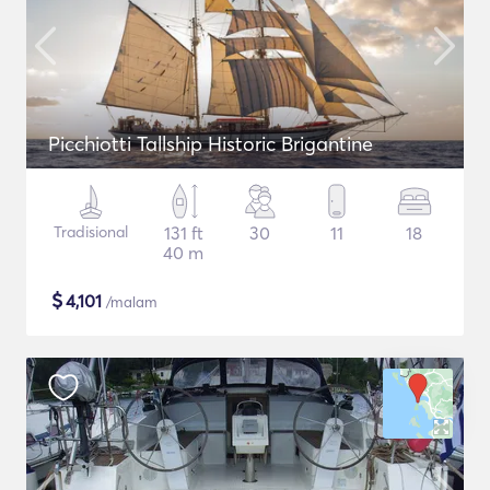
Picchiotti Tallship Historic Brigantine
Tradisional
131 ft
30
11
18
40 m
$
4,101
/malam