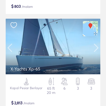
$
803
/malam
X-Yachts Xp-65
Kapal Pesiar Berlayar
65 ft
6
3
3
20 m
$
2,813
/malam