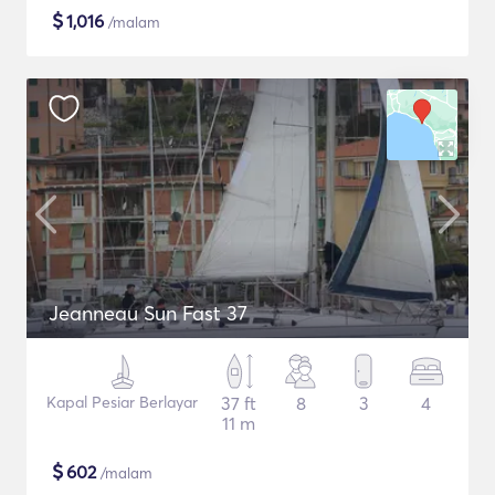
$
1,016
/malam
Jeanneau Sun Fast 37
Kapal Pesiar Berlayar
37 ft
8
3
4
11 m
$
602
/malam