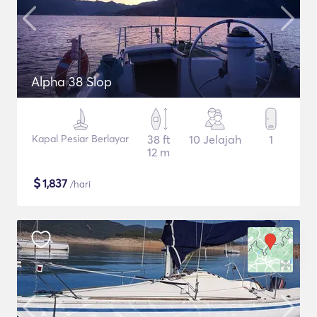
Alpha 38 Slop
Kapal Pesiar Berlayar
38 ft
10 Jelajah
1
12 m
$
1,837
/hari