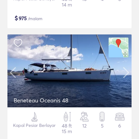
14 m
$
975
/malam
Beneteau Oceanis 48
Kapal Pesiar Berlayar
48 ft
12
5
6
15 m