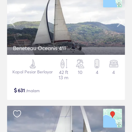
Beneteau Oceanis 411
Kapal Pesiar Berlayar
42 ft
10
4
4
13 m
$
631
/malam