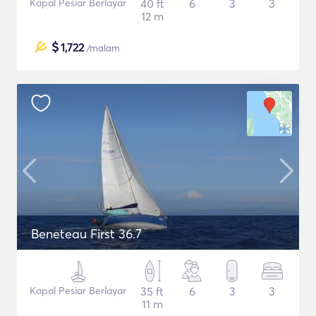
Kapal Pesiar Berlayar
40 ft
6
3
3
12 m
$
1,722
/malam
Beneteau First 36.7
Kapal Pesiar Berlayar
35 ft
6
3
3
11 m