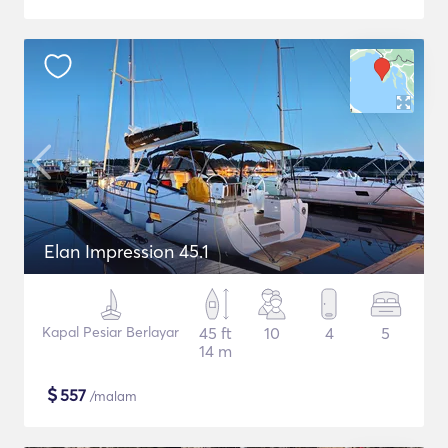
Elan Impression 45.1
Kapal Pesiar Berlayar
45 ft
10
4
5
14 m
$
557
/malam