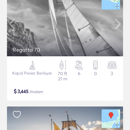
Regatta 70
Kapal Pesiar Berlayar
70 ft
6
0
3
21 m
$
3,445
/malam