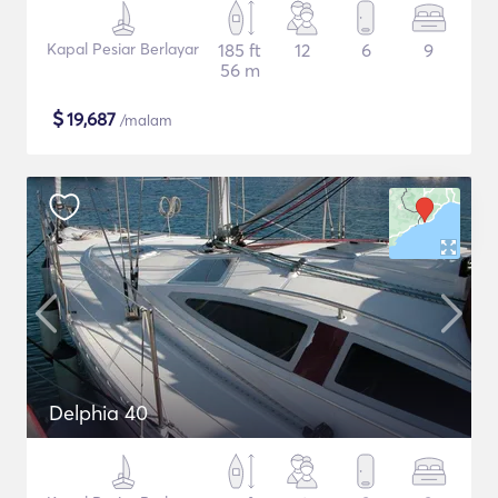
Kapal Pesiar Berlayar
185 ft
12
6
9
56 m
$
19,687
/malam
Delphia 40