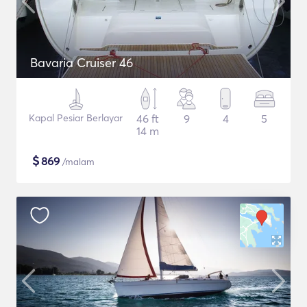
Bavaria Cruiser 46
Kapal Pesiar Berlayar
46 ft
9
4
5
14 m
$
869
/malam