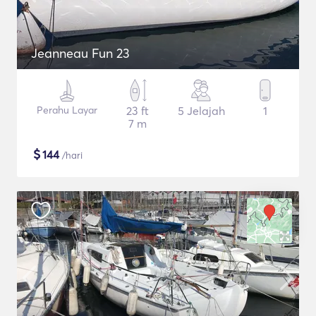
Jeanneau Fun 23
Perahu Layar
23 ft
5 Jelajah
1
7 m
$
144
/hari