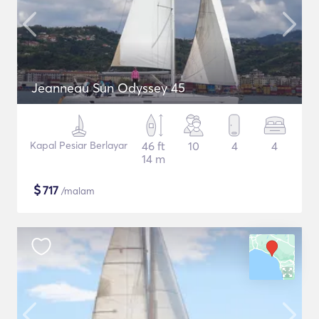
Jeanneau Sun Odyssey 45
Kapal Pesiar Berlayar
46 ft
10
4
4
14 m
$
717
/malam