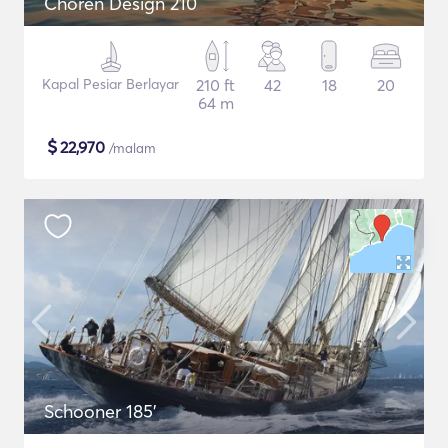
Choren Design 210
Kapal Pesiar Berlayar
210 ft
42
18
20
64 m
$
22,970
/malam
Schooner 185'