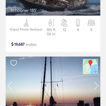
Schooner 185'
Kapal Pesiar Berlayar
185 ft
12
6
9
56 m
$
19,687
/malam