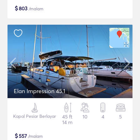
$
803
/malam
Elan Impression 45.1
Kapal Pesiar Berlayar
45 ft
10
4
5
14 m
$
557
/malam