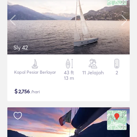
Sly 42
Kapal Pesiar Berlayar
43 ft
11 Jelajah
2
13 m
$
2,756
/hari