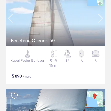
Beneteau Oceanis 50
Kapal Pesiar Berlayar
51 ft
12
6
6
16 m
$
890
/malam