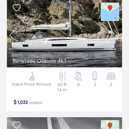
Beneteau Oceanis 46.1
Kapal Pesiar Berlayar
46 ft
8
3
3
14 m
$
1,032
/malam