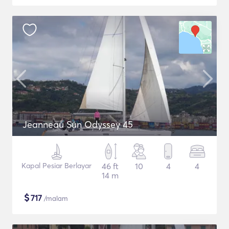
Jeanneau Sun Odyssey 45
Kapal Pesiar Berlayar
46 ft
10
4
4
14 m
$
717
/malam