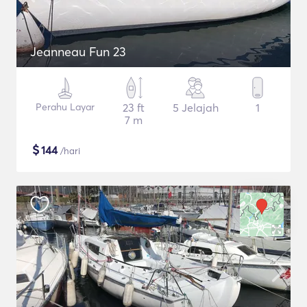
Jeanneau Fun 23
Perahu Layar
23 ft
5 Jelajah
1
7 m
$
144
/hari