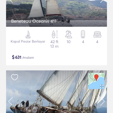
Beneteau Oceanis 411
Kapal Pesiar Berlayar
42 ft
10
4
4
13 m
$
631
/malam