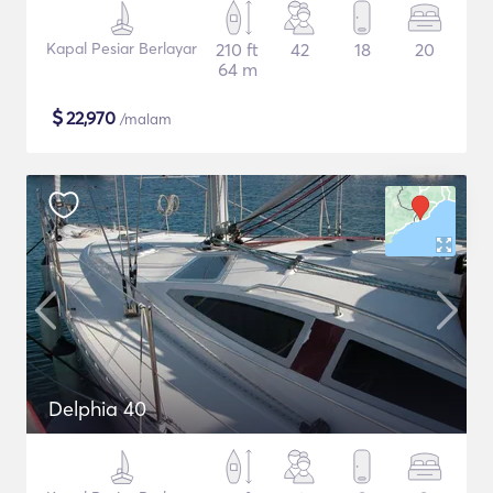
Kapal Pesiar Berlayar
210 ft
42
18
20
64 m
$
22,970
/malam
Delphia 40