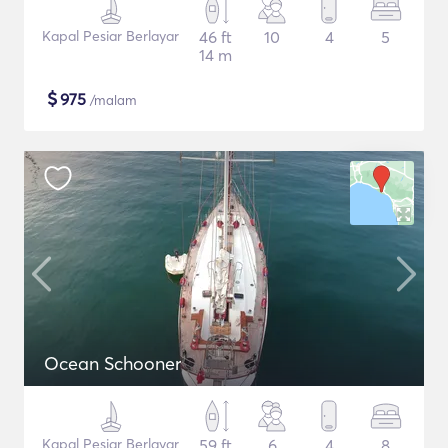
Kapal Pesiar Berlayar
46 ft
10
4
5
14 m
$
975
/malam
Ocean Schooner
Kapal Pesiar Berlayar
59 ft
6
4
8