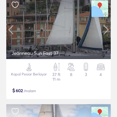
Jeanneau Sun Fast 37
Kapal Pesiar Berlayar
37 ft
8
3
4
11 m
$
602
/malam