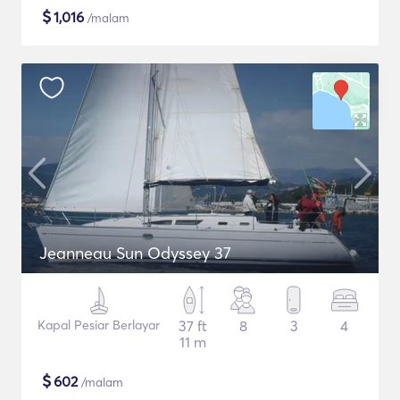
$
1,016
/malam
Jeanneau Sun Odyssey 37
Kapal Pesiar Berlayar
37 ft
8
3
4
11 m
$
602
/malam