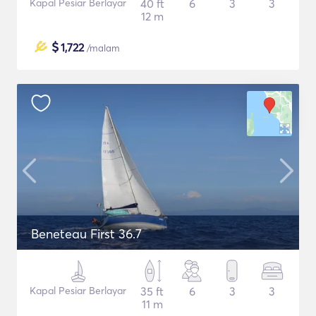
Kapal Pesiar Berlayar
40 ft
6
3
3
12 m
$
1,722
/malam
Beneteau First 36.7
Kapal Pesiar Berlayar
35 ft
6
3
3
11 m