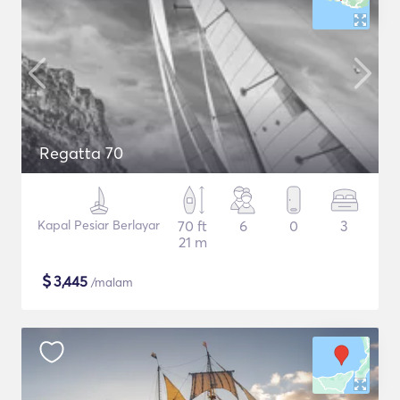
Regatta 70
Kapal Pesiar Berlayar
70 ft
6
0
3
21 m
$
3,445
/malam