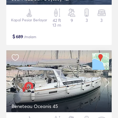
Kapal Pesiar Berlayar
42 ft
9
3
3
13 m
$
689
/malam
Beneteau Oceanis 45