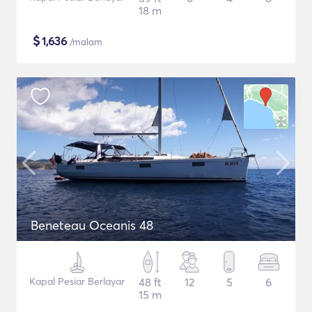
18 m
$
1,636
/malam
Beneteau Oceanis 48
Kapal Pesiar Berlayar
48 ft
12
5
6
15 m