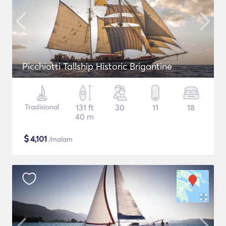
Picchiotti Tallship Historic Brigantine
Tradisional
131 ft
30
11
18
40 m
$
4,101
/malam