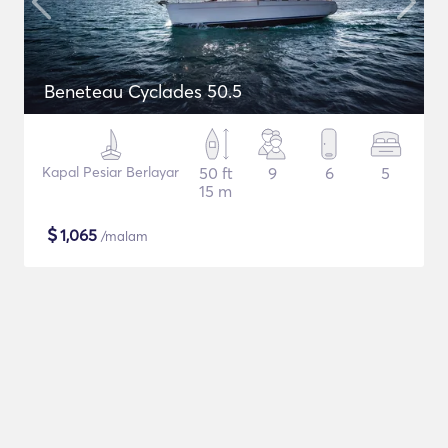
Beneteau Cyclades 50.5
Kapal Pesiar Berlayar
50 ft
9
6
5
15 m
$
1,065
/malam