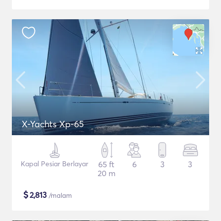
X-Yachts Xp-65
Kapal Pesiar Berlayar
65 ft
6
3
3
20 m
$
2,813
/malam