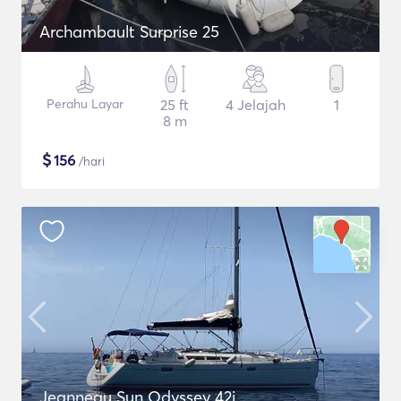
Archambault Surprise 25
Perahu Layar
25 ft
4 Jelajah
1
8 m
$
156
/hari
Jeanneau Sun Odyssey 42i