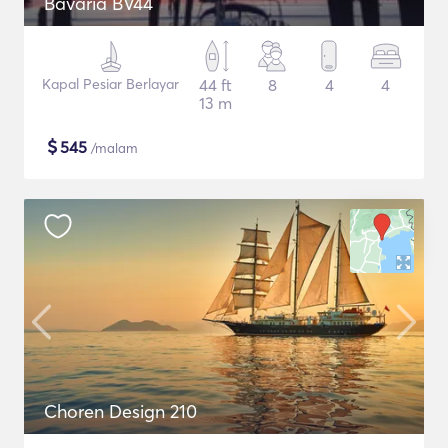
Bavaria BV44
Kapal Pesiar Berlayar
44 ft
8
4
4
13 m
$
545
/malam
Choren Design 210