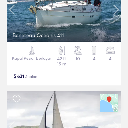
Beneteau Oceanis 411
Kapal Pesiar Berlayar
42 ft
10
4
4
13 m
$
631
/malam