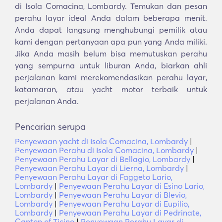
di Isola Comacina, Lombardy. Temukan dan pesan
perahu layar ideal Anda dalam beberapa menit.
Anda dapat langsung menghubungi pemilik atau
kami dengan pertanyaan apa pun yang Anda miliki.
Jika Anda masih belum bisa memutuskan perahu
yang sempurna untuk liburan Anda, biarkan ahli
perjalanan kami merekomendasikan perahu layar,
katamaran, atau yacht motor terbaik untuk
perjalanan Anda.
Pencarian serupa
Penyewaan yacht di Isola Comacina, Lombardy
|
Penyewaan Perahu di Isola Comacina, Lombardy
|
Penyewaan Perahu Layar di Bellagio, Lombardy
|
Penyewaan Perahu Layar di Lierna, Lombardy
|
Penyewaan Perahu Layar di Faggeto Lario,
Lombardy
|
Penyewaan Perahu Layar di Esino Lario,
Lombardy
|
Penyewaan Perahu Layar di Blevio,
Lombardy
|
Penyewaan Perahu Layar di Eupilio,
Lombardy
|
Penyewaan Perahu Layar di Pedrinate,
Canton of Ticino
|
Penyewaan Perahu Layar di