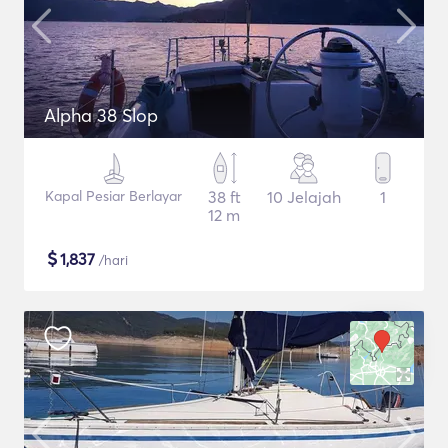
Alpha 38 Slop
Kapal Pesiar Berlayar
38 ft
10 Jelajah
1
12 m
$
1,837
/hari