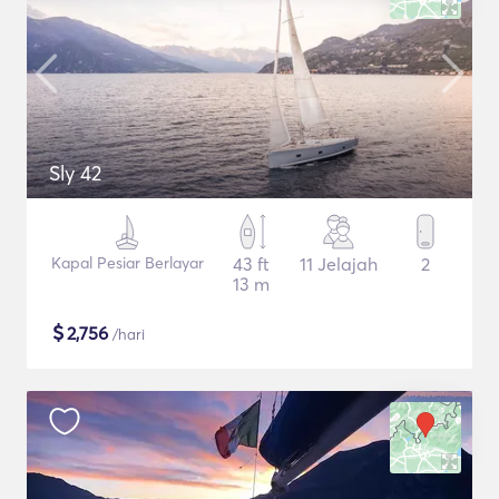
Sly 42
Kapal Pesiar Berlayar
43 ft
11 Jelajah
2
13 m
$
2,756
/hari