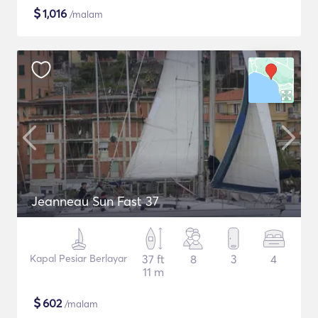
$
1,016
/malam
Jeanneau Sun Fast 37
Kapal Pesiar Berlayar
37 ft
8
3
4
11 m
$
602
/malam