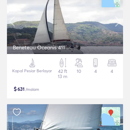
Beneteau Oceanis 411
Kapal Pesiar Berlayar
42 ft
10
4
4
13 m
$
631
/malam