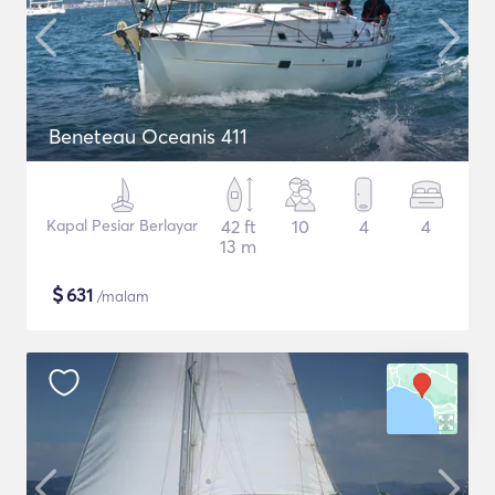
Beneteau Oceanis 411
Kapal Pesiar Berlayar
42 ft
10
4
4
13 m
$
631
/malam