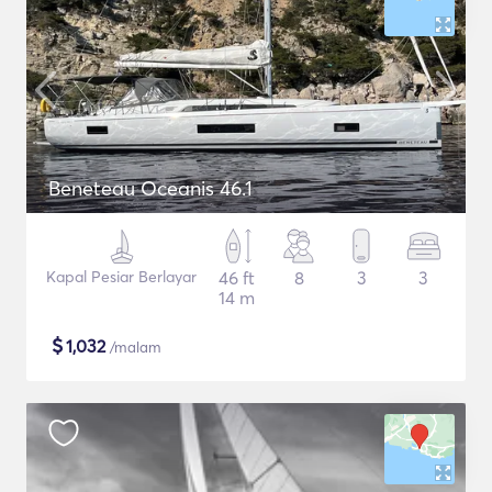
Beneteau Oceanis 46.1
Kapal Pesiar Berlayar
46 ft
8
3
3
14 m
$
1,032
/malam