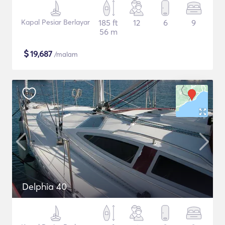
Kapal Pesiar Berlayar
185 ft
12
6
9
56 m
$
19,687
/malam
Delphia 40