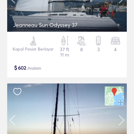
Jeanneau Sun Odyssey 37
Kapal Pesiar Berlayar
37 ft
8
3
4
11 m
$
602
/malam