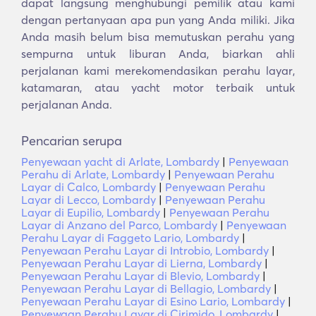
dapat langsung menghubungi pemilik atau kami
dengan pertanyaan apa pun yang Anda miliki. Jika
Anda masih belum bisa memutuskan perahu yang
sempurna untuk liburan Anda, biarkan ahli
perjalanan kami merekomendasikan perahu layar,
katamaran, atau yacht motor terbaik untuk
perjalanan Anda.
Pencarian serupa
Penyewaan yacht di Arlate, Lombardy
|
Penyewaan
Perahu di Arlate, Lombardy
|
Penyewaan Perahu
Layar di Calco, Lombardy
|
Penyewaan Perahu
Layar di Lecco, Lombardy
|
Penyewaan Perahu
Layar di Eupilio, Lombardy
|
Penyewaan Perahu
Layar di Anzano del Parco, Lombardy
|
Penyewaan
Perahu Layar di Faggeto Lario, Lombardy
|
Penyewaan Perahu Layar di Introbio, Lombardy
|
Penyewaan Perahu Layar di Lierna, Lombardy
|
Penyewaan Perahu Layar di Blevio, Lombardy
|
Penyewaan Perahu Layar di Bellagio, Lombardy
|
Penyewaan Perahu Layar di Esino Lario, Lombardy
|
Penyewaan Perahu Layar di Cirimido, Lombardy
|