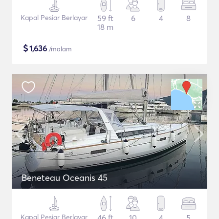
Kapal Pesiar Berlayar
59 ft
6
4
8
18 m
$
1,636
/malam
Beneteau Oceanis 45
Kapal Pesiar Berlayar
46 ft
10
4
5