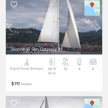
Jeanneau Sun Odyssey 45
Kapal Pesiar Berlayar
46 ft
10
4
4
14 m
$
717
/malam