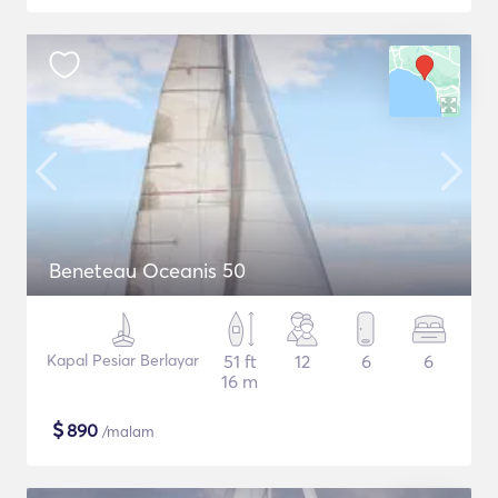
Beneteau Oceanis 50
Kapal Pesiar Berlayar
51 ft
12
6
6
16 m
$
890
/malam