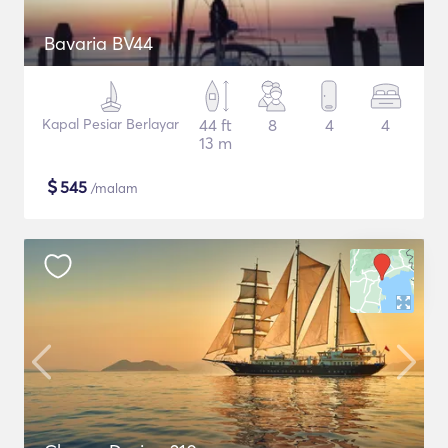
Bavaria BV44
Kapal Pesiar Berlayar
44 ft
8
4
4
13 m
$
545
/malam