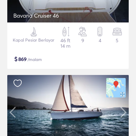
Bavaria Cruiser 46
Kapal Pesiar Berlayar
46 ft
9
4
5
14 m
$
869
/malam