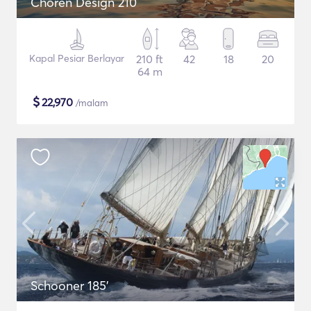
Choren Design 210
Kapal Pesiar Berlayar
210 ft
42
18
20
64 m
$
22,970
/malam
Schooner 185'