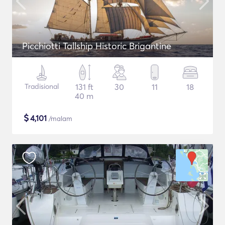
Picchiotti Tallship Historic Brigantine
Tradisional
131 ft
30
11
18
40 m
$
4,101
/malam