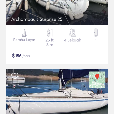
Archambault Surprise 25
Perahu Layar
25 ft
4 Jelajah
1
8 m
$
156
/hari