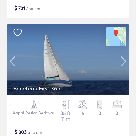
$
721
/malam
Beneteau First 36.7
Kapal Pesiar Berlayar
35 ft
6
3
3
11 m
$
803
/malam