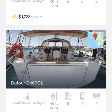
Kapal Pesiar Berlayar
40 ft
6
3
3
12 m
$
1,722
/malam
Dufour D460GL
Kapal Pesiar Berlayar
46 ft
8
4
4
14 m