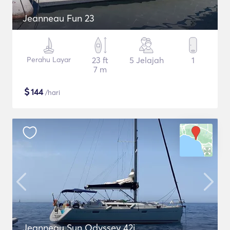
Jeanneau Fun 23
Perahu Layar
23 ft
5 Jelajah
1
7 m
$
144
/hari
Jeanneau Sun Odyssey 42i