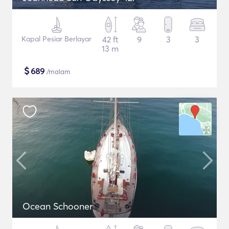
Kapal Pesiar Berlayar
42 ft
9
3
3
13 m
$
689
/malam
Ocean Schooner