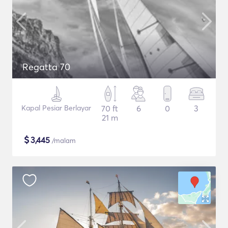
Regatta 70
Kapal Pesiar Berlayar
70 ft
6
0
3
21 m
$
3,445
/malam