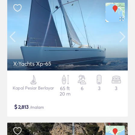
X-Yachts Xp-65
Kapal Pesiar Berlayar
65 ft
6
3
3
20 m
$
2,813
/malam