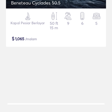
Beneteau Cyclades 50.5
Kapal Pesiar Berlayar
50 ft
9
6
5
15 m
$
1,065
/malam