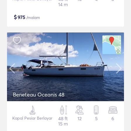
14 m
$
975
/malam
Beneteau Oceanis 48
Kapal Pesiar Berlayar
48 ft
12
5
6
15 m