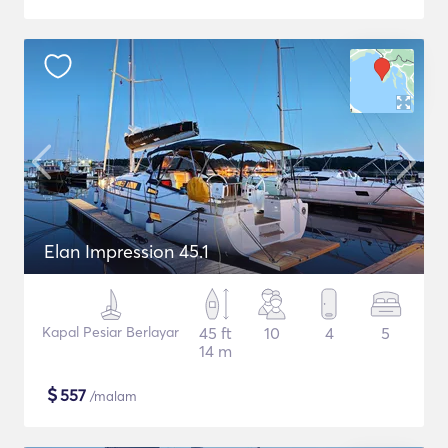
Elan Impression 45.1
Kapal Pesiar Berlayar
45 ft
10
4
5
14 m
$
557
/malam