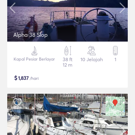
Alpha 38 Slop
Kapal Pesiar Berlayar
38 ft
10 Jelajah
1
12 m
$
1,837
/hari