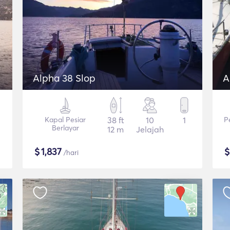
Alpha 38 Slop
A
Kapal Pesiar
38 ft
10
1
P
Berlayar
12 m
Jelajah
$
1,837
/hari