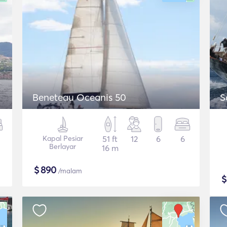
Beneteau Oceanis 50
S
Kapal Pesiar
51 ft
12
6
6
Berlayar
16 m
$
890
/malam