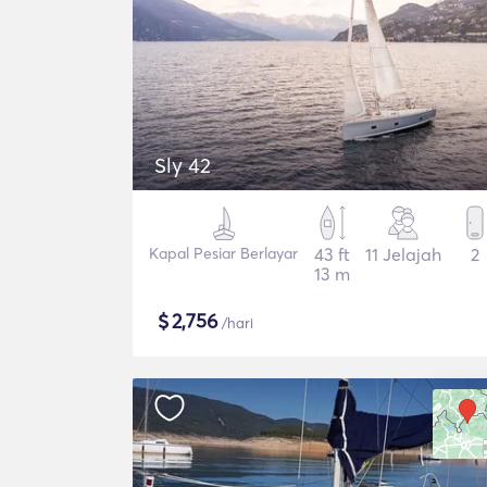
Sly 42
Kapal Pesiar Berlayar
43 ft
11 Jelajah
2
13 m
$
2,756
/hari