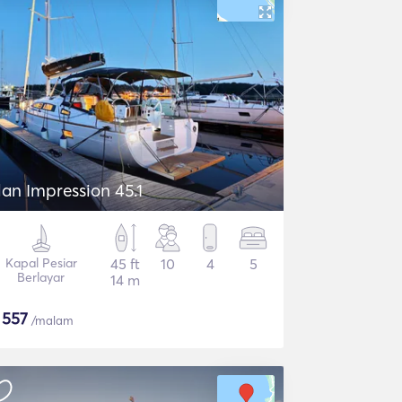
lan Impression 45.1
Kapal Pesiar
45 ft
10
4
5
Berlayar
14 m
$
557
/malam