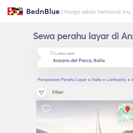
BednBlue
| Harga selalu termasuk kru.
Sewa perahu layar di A
Lokasi awal
Penyewaan Perahu Layar
Italia
Lombardy
Filter