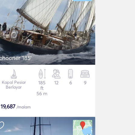
chooner 185'
Kapal Pesiar
185
12
6
9
Berlayar
ft
56 m
$
19,687
/malam