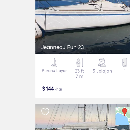
Jeanneau Fun 23
Perahu Layar
23 ft
5 Jelajah
1
7 m
$
144
/hari