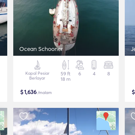
Ocean Schooner
J
Kapal Pesiar
59 ft
6
4
8
Berlayar
18 m
$
1,636
/malam