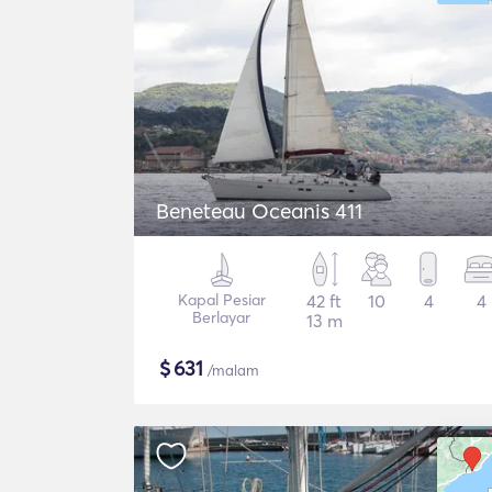
Beneteau Oceanis 411
Kapal Pesiar
42 ft
10
4
4
Berlayar
13 m
$
631
/malam