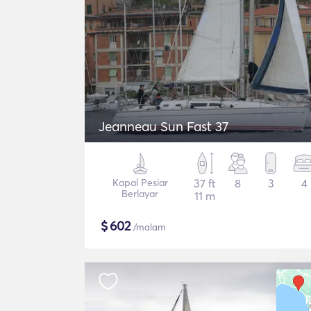
Jeanneau Sun Fast 37
Kapal Pesiar
37 ft
8
3
4
Berlayar
11 m
$
602
/malam