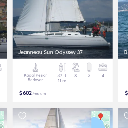
Jeanneau Sun Odyssey 37
B
Kapal Pesiar
37 ft
8
3
4
Berlayar
11 m
$
602
/malam