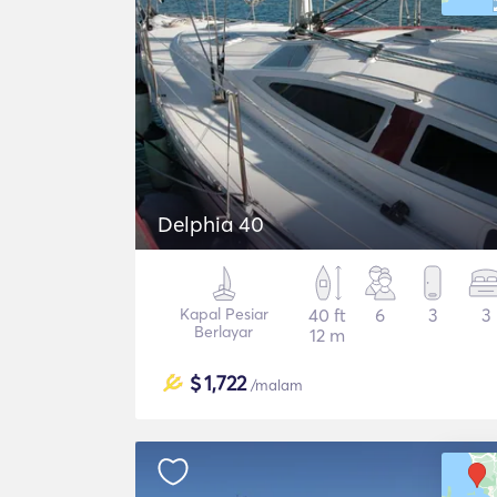
Delphia 40
Kapal Pesiar
40 ft
6
3
3
Berlayar
12 m
$
1,722
/malam