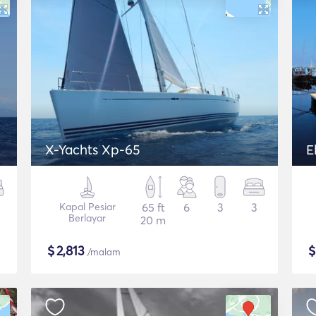
X-Yachts Xp-65
E
Kapal Pesiar
65 ft
6
3
3
Berlayar
20 m
$
2,813
/malam