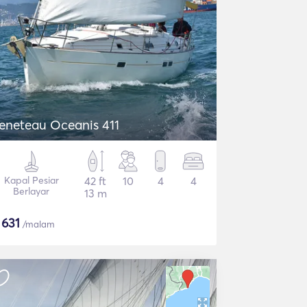
eneteau Oceanis 411
Kapal Pesiar
42 ft
10
4
4
Berlayar
13 m
$
631
/malam