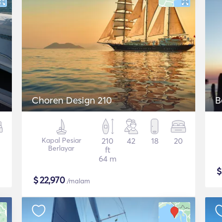
Choren Design 210
B
Kapal Pesiar
210
42
18
20
Berlayar
ft
64 m
$
22,970
/malam