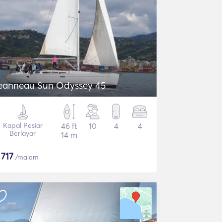
eanneau Sun Odyssey 45
Kapal Pesiar
46 ft
10
4
4
Berlayar
14 m
$
717
/malam