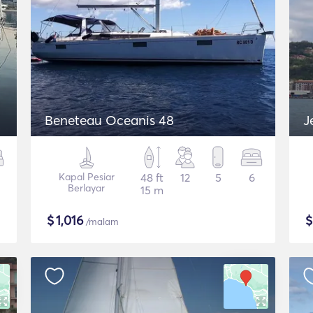
Beneteau Oceanis 48
J
Kapal Pesiar
48 ft
12
5
6
Berlayar
15 m
$
1,016
/malam