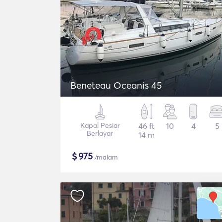
Beneteau Oceanis 45
Kapal Pesiar
46 ft
10
4
5
Berlayar
14 m
$
975
/malam