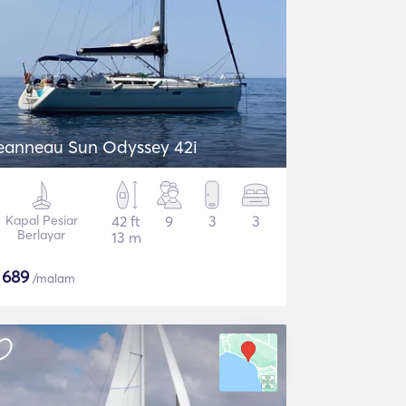
eanneau Sun Odyssey 42i
Kapal Pesiar
42 ft
9
3
3
Berlayar
13 m
$
689
/malam