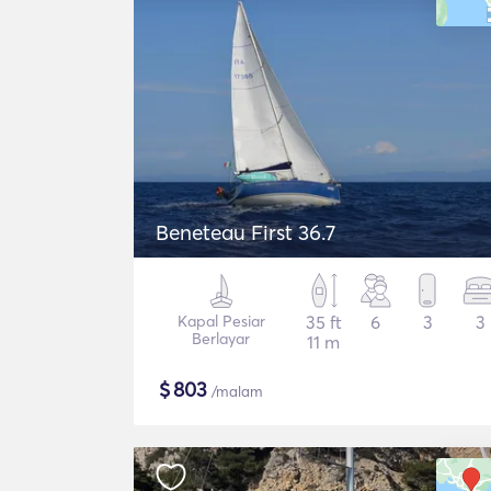
Beneteau First 36.7
Kapal Pesiar
35 ft
6
3
3
Berlayar
11 m
$
803
/malam