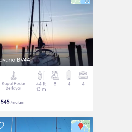
avaria BV44
Kapal Pesiar
44 ft
8
4
4
Berlayar
13 m
$
545
/malam