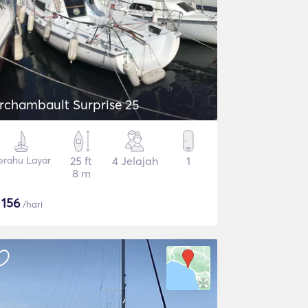
rchambault Surprise 25
erahu Layar
25 ft
4 Jelajah
1
8 m
$
156
/hari