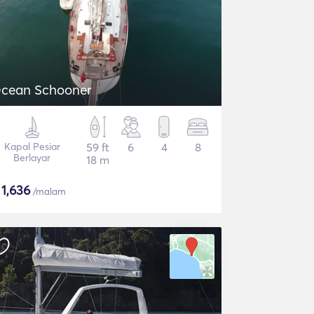
cean Schooner
Kapal Pesiar
59 ft
6
4
8
Berlayar
18 m
$
1,636
/malam