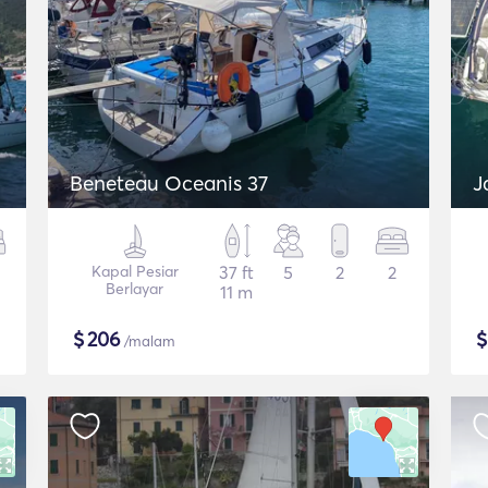
Beneteau Oceanis 37
J
Kapal Pesiar
37 ft
5
2
2
Berlayar
11 m
$
206
/malam