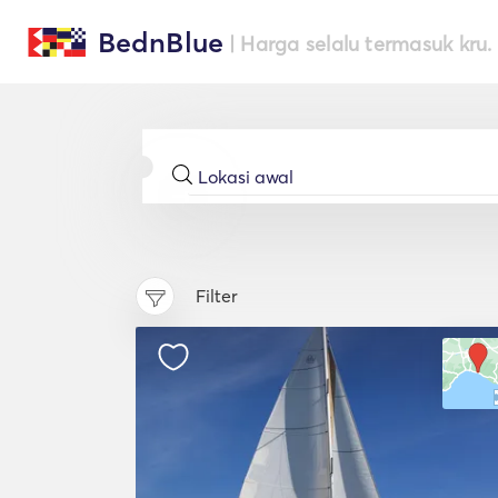
BednBlue
| Harga selalu termasuk kru.
Filter