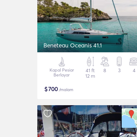
Beneteau Oceanis 41.1
Kapal Pesiar
41 ft
8
3
4
Berlayar
12 m
$
700
/malam