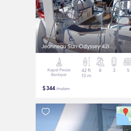
Jeanneau Sun Odyssey 42i
Kapal Pesiar
42 ft
8
3
5
Berlayar
13 m
$
344
/malam