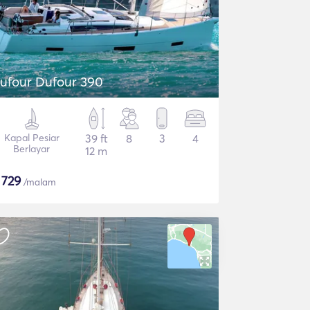
ufour Dufour 390
Kapal Pesiar
39 ft
8
3
4
Berlayar
12 m
$
729
/malam