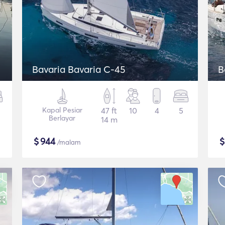
Bavaria Bavaria C-45
B
Kapal Pesiar
47 ft
10
4
5
Berlayar
14 m
$
944
/malam