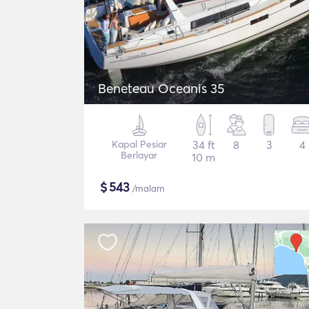
Beneteau Oceanis 35
Kapal Pesiar
34 ft
8
3
4
Berlayar
10 m
$
543
/malam