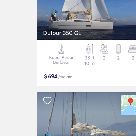
Dufour 350 GL
Kapal Pesiar
33 ft
2
2
2
Berlayar
10 m
$
694
/malam