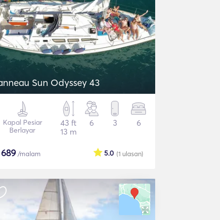
anneau Sun Odyssey 43
Kapal Pesiar
43 ft
6
3
6
Berlayar
13 m
$
689
5.0
/malam
(1
ulasan
)