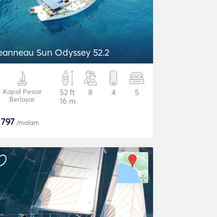
eanneau Sun Odyssey 52.2
Kapal Pesiar
52 ft
8
4
5
Berlayar
16 m
$
797
/malam