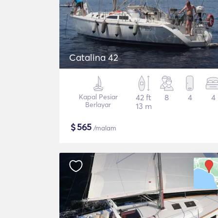
Catalina 42
Kapal Pesiar
42 ft
8
4
4
Berlayar
13 m
$
565
/malam