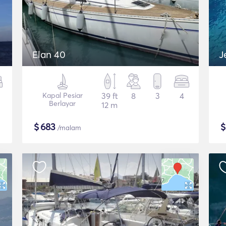
Elan 40
J
Kapal Pesiar
39 ft
8
3
4
Berlayar
12 m
$
683
/malam