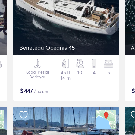
Beneteau Oceanis 45
A
Kapal Pesiar
45 ft
10
4
5
Berlayar
14 m
$
447
/malam