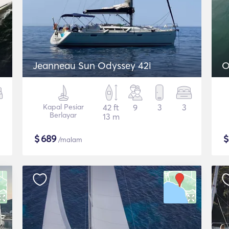
Jeanneau Sun Odyssey 42i
O
Kapal Pesiar
42 ft
9
3
3
Berlayar
13 m
$
689
/malam