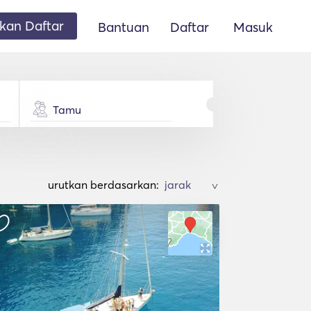
an Daftar
Bantuan
Daftar
Masuk
Tamu
urutkan berdasarkan:
>