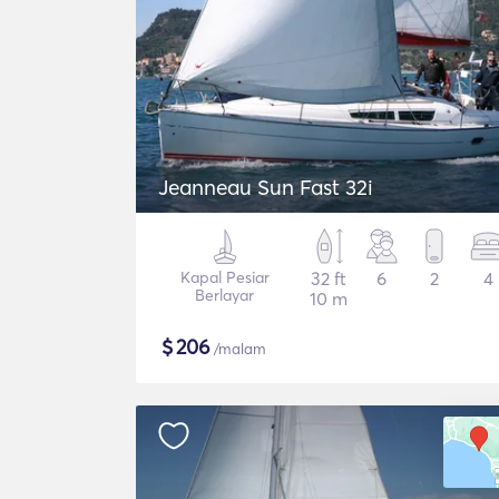
Jeanneau Sun Fast 32i
Kapal Pesiar
32 ft
6
2
4
Berlayar
10 m
$
206
/malam