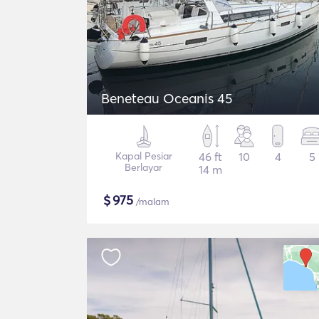
Beneteau Oceanis 45
Kapal Pesiar
46 ft
10
4
5
Berlayar
14 m
$
975
/malam