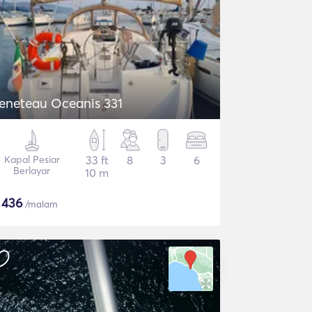
eneteau Oceanis 331
Kapal Pesiar
33 ft
8
3
6
Berlayar
10 m
$
436
/malam