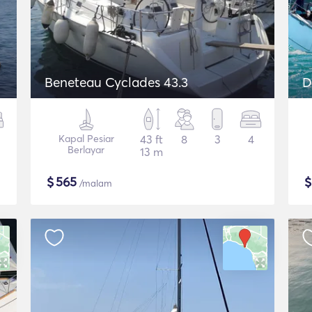
Beneteau Cyclades 43.3
D
Kapal Pesiar
43 ft
8
3
4
Berlayar
13 m
$
565
/malam