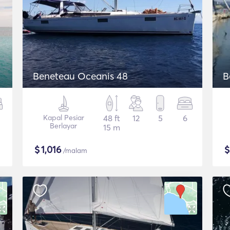
Beneteau Oceanis 48
B
Kapal Pesiar
48 ft
12
5
6
Berlayar
15 m
$
1,016
/malam