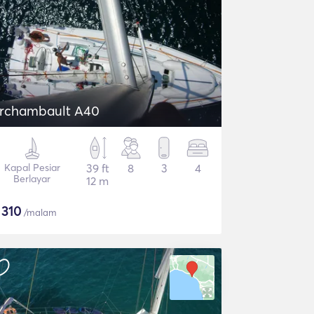
rchambault A40
Kapal Pesiar
39 ft
8
3
4
Berlayar
12 m
$
310
/malam